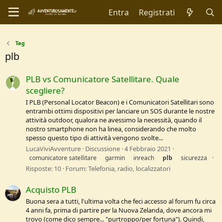
Entra
Registrati
Tag
plb
PLB vs Comunicatore Satellitare. Quale
scegliere?
I PLB (Personal Locator Beacon) e i Comunicatori Satellitari sono
entrambi ottimi dispositivi per lanciare un SOS durante le nostre
attività outdoor, qualora ne avessimo la necessità, quando il
nostro smartphone non ha linea, considerando che molto
spesso questo tipo di attività vengono svolte...
LucaViviAvventure
Discussione
4 Febbraio 2021
comunicatore satellitare
garmin
inreach
plb
sicurezza
Risposte: 10
Forum:
Telefonia, radio, localizzatori
Acquisto PLB
Buona sera a tutti, l'ultima volta che feci accesso al forum fu circa
4 anni fa, prima di partire per la Nuova Zelanda, dove ancora mi
trovo (come dico sempre... "purtroppo/per fortuna"). Quindi,