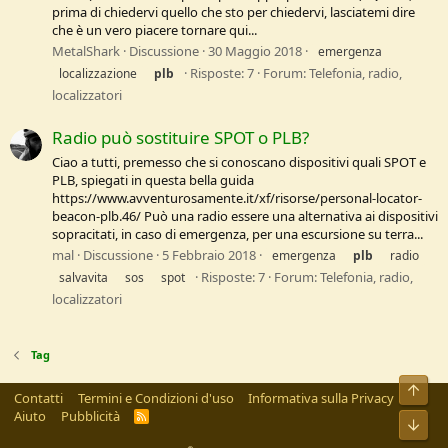
prima di chiedervi quello che sto per chiedervi, lasciatemi dire
che è un vero piacere tornare qui...
MetalShark
Discussione
30 Maggio 2018
emergenza
Risposte: 7
Forum:
Telefonia, radio,
localizzazione
plb
localizzatori
Radio può sostituire SPOT o PLB?
Ciao a tutti, premesso che si conoscano dispositivi quali SPOT e
PLB, spiegati in questa bella guida
https://www.avventurosamente.it/xf/risorse/personal-locator-
beacon-plb.46/ Può una radio essere una alternativa ai dispositivi
sopracitati, in caso di emergenza, per una escursione su terra...
mal
Discussione
5 Febbraio 2018
emergenza
plb
radio
Risposte: 7
Forum:
Telefonia, radio,
salvavita
sos
spot
localizzatori
Tag
Alto
Contatti
Termini e Condizioni d'uso
Informativa sulla Privacy
Aiuto
Pubblicità
R
Bass
S
S