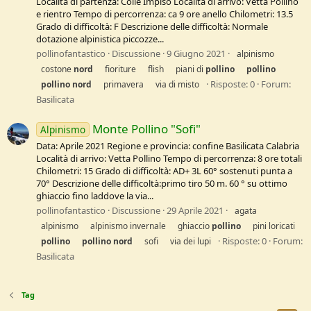
Località di partenza: Colle Impiso Località di arrivo: Vetta Pollino
e rientro Tempo di percorrenza: ca 9 ore anello Chilometri: 13.5
Grado di difficoltà: F Descrizione delle difficoltà: Normale
dotazione alpinistica piccozze...
pollinofantastico
Discussione
9 Giugno 2021
alpinismo
costone
nord
fioriture
flish
piani di
pollino
pollino
Risposte: 0
Forum:
pollino
nord
primavera
via di misto
Basilicata
Monte Pollino "Sofi"
Alpinismo
Data: Aprile 2021 Regione e provincia: confine Basilicata Calabria
Località di arrivo: Vetta Pollino Tempo di percorrenza: 8 ore totali
Chilometri: 15 Grado di difficoltà: AD+ 3L 60° sostenuti punta a
70° Descrizione delle difficoltà:primo tiro 50 m. 60 ° su ottimo
ghiaccio fino laddove la via...
pollinofantastico
Discussione
29 Aprile 2021
agata
alpinismo
alpinismo invernale
ghiaccio
pollino
pini loricati
Risposte: 0
Forum:
pollino
pollino
nord
sofi
via dei lupi
Basilicata
Tag