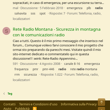
sopracitati, in caso di emergenza, per una escursione su terra...
mal
Discussione
5 Febbraio 2018
emergenza
plb
radio
Risposte: 7
Forum:
Telefonia, radio,
salvavita
sos
spot
localizzatori
Rete Radio Montana - Sicurezza in montagna
S
con le comunicazioni radio
Ciao a tutti. Questo è il mio primo messaggio che inserisco nel
forum... Comunque volevo farvi conoscere il mio progetto che
ormai sto preparando da parecchi mesi. Visitate quindi il mio
sito-internet dedicato e commentatelo qui in questa
discussione!!! :wink: Rete-Radio Appennino...
S91
Discussione
4 Agosto 2008
canale 8-16
emergenza
frequenza
pmr
pmr-446
radio
rete
radio
montana
Risposte: 1.022
Forum:
Telefonia, radio,
rrm
sicurezza
localizzatori
Tag
Alto
Contatti
Termini e Condizioni d'uso
Informativa sulla Privacy
Aiuto
Pubblicità
R