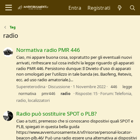
Entra
Registrati
Tag
radio
Normativa radio PMR 446
Ciao, mi appare buona cosa, sopratutto per gli eventuali nuovi
arrivati, rinfrescare sul cosa indichi la legge riguardo gli apparati
radio PMR 446. Persistono dunque: Il Divieto d'uso di apparati
non omologati per l'utilizzo in tale banda (es. Baofeng, Retevis,
ecc. ad uso radio amatoriale.)...
Supereterodina
Discussione
1 Novembre 2022
446
legge
Risposte: 15
Forum:
Telefonia,
normativa
pmr446
radio
radio, localizzatori
Radio può sostituire SPOT o PLB?
Ciao a tutti, premesso che si conoscano dispositivi quali SPOT e
PLB, spiegati in questa bella guida
https://www.avventurosamente.it/xf/risorse/personal-locator-
beacon-plb.46/ Può una radio essere una alternativa ai dispositivi