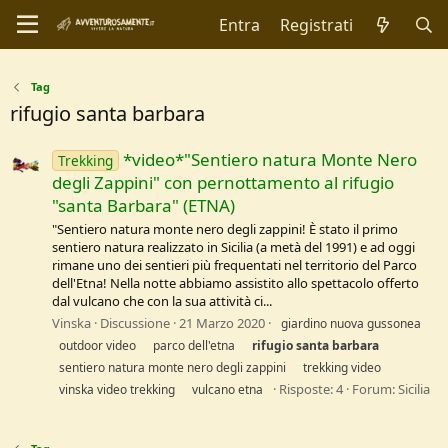
Entra
Registrati
Tag
rifugio santa barbara
*video*"Sentiero natura Monte Nero
Trekking
degli Zappini" con pernottamento al rifugio
"santa Barbara" (ETNA)
"Sentiero natura monte nero degli zappini! È stato il primo
sentiero natura realizzato in Sicilia (a metà del 1991) e ad oggi
rimane uno dei sentieri più frequentati nel territorio del Parco
dell'Etna! Nella notte abbiamo assistito allo spettacolo offerto
dal vulcano che con la sua attività ci...
Vinska
Discussione
21 Marzo 2020
giardino nuova gussonea
outdoor video
parco dell'etna
rifugio
santa
barbara
sentiero natura monte nero degli zappini
trekking video
Risposte: 4
Forum:
Sicilia
vinska video trekking
vulcano etna