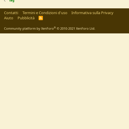
Tag
Contatti
Termini e Condizioni d'uso
Informativa sulla Privacy
Aiuto
Pubblicità
R
S
S
®
Community platform by XenForo
© 2010-2021 XenForo Ltd.