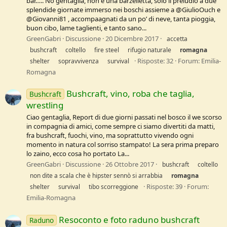
bar….. No gentaglia, non è una barzelletta, solo il preludio a due
splendide giornate immerso nei boschi assieme a @GiulioOuch e
@Giovanni81 , accompaagnati da un po’ di neve, tanta pioggia,
buon cibo, lame taglienti, e tanto sano...
GreenGabri
Discussione
20 Dicembre 2017
accetta
bushcraft
coltello
fire steel
rifugio naturale
romagna
Risposte: 32
Forum:
Emilia-
shelter
sopravvivenza
survival
Romagna
Bushcraft, vino, roba che taglia,
Bushcraft
wrestling
Ciao gentaglia, Report di due giorni passati nel bosco il we scorso
in compagnia di amici, come sempre ci siamo divertiti da matti,
fra bushcraft, fuochi, vino, ma soprattutto vivendo ogni
momento in natura col sorriso stampato! La sera prima preparo
lo zaino, ecco cosa ho portato La...
GreenGabri
Discussione
26 Ottobre 2017
bushcraft
coltello
non dite a scala che è hipster sennò si arrabbia
romagna
Risposte: 39
Forum:
shelter
survival
tibo scorreggione
Emilia-Romagna
Resoconto e foto raduno bushcraft
Raduno