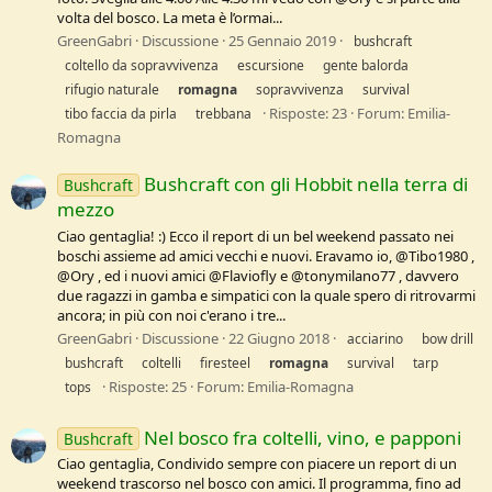
volta del bosco. La meta è l’ormai...
GreenGabri
Discussione
25 Gennaio 2019
bushcraft
coltello da sopravvivenza
escursione
gente balorda
rifugio naturale
romagna
sopravvivenza
survival
Risposte: 23
Forum:
Emilia-
tibo faccia da pirla
trebbana
Romagna
Bushcraft con gli Hobbit nella terra di
Bushcraft
mezzo
Ciao gentaglia! :) Ecco il report di un bel weekend passato nei
boschi assieme ad amici vecchi e nuovi. Eravamo io, @Tibo1980 ,
@Ory , ed i nuovi amici @Flaviofly e @tonymilano77 , davvero
due ragazzi in gamba e simpatici con la quale spero di ritrovarmi
ancora; in più con noi c'erano i tre...
GreenGabri
Discussione
22 Giugno 2018
acciarino
bow drill
bushcraft
coltelli
firesteel
romagna
survival
tarp
Risposte: 25
Forum:
Emilia-Romagna
tops
Nel bosco fra coltelli, vino, e papponi
Bushcraft
Ciao gentaglia, Condivido sempre con piacere un report di un
weekend trascorso nel bosco con amici. Il programma, fino ad