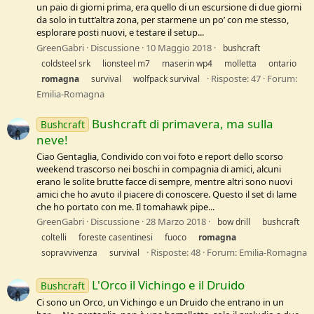
un paio di giorni prima, era quello di un escursione di due giorni
da solo in tutt’altra zona, per starmene un po’ con me stesso,
esplorare posti nuovi, e testare il setup...
GreenGabri
Discussione
10 Maggio 2018
bushcraft
coldsteel srk
lionsteel m7
maserin wp4
molletta
ontario
Risposte: 47
Forum:
romagna
survival
wolfpack survival
Emilia-Romagna
Bushcraft di primavera, ma sulla
Bushcraft
neve!
Ciao Gentaglia, Condivido con voi foto e report dello scorso
weekend trascorso nei boschi in compagnia di amici, alcuni
erano le solite brutte facce di sempre, mentre altri sono nuovi
amici che ho avuto il piacere di conoscere. Questo il set di lame
che ho portato con me. Il tomahawk pipe...
GreenGabri
Discussione
28 Marzo 2018
bow drill
bushcraft
coltelli
foreste casentinesi
fuoco
romagna
Risposte: 48
Forum:
Emilia-Romagna
sopravvivenza
survival
L'Orco il Vichingo e il Druido
Bushcraft
Ci sono un Orco, un Vichingo e un Druido che entrano in un