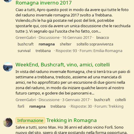
Romagna inverno 2017
Ciao a tutti, Apro questo post in modo da avere qui tutte le foto
del raduno invernale romagna 2017 svolto a Trebbana.
Volendo,chi le ha già postate nel post del link, potrebbe
spostarle qui, cosi da avere un unica discussione che le racchiuda
tutte :). Vi segnalo qui l'uscita che ho fatto, con...
GreenGabri
Discussione
16 Gennaio 2017
bivacco
bushcraft
romagna
shelter
soltello sopravvivenza
Risposte: 93
Forum:
Emilia-Romagna
survival
trebbana
WeekEnd, Bushcraft, vino, amici, coltelli
In vista del raduno invernale Romagna, che si terrà tra un paio di
settimane a trebbana, tredozio, assieme ad una manciata di
amici, ne ho approfittato per un escursione di due giorni nella
zona del raduno, in modo da iniziare qualche lavoro al nostro
futuro campo, e godere dei bei panorami e...
GreenGabri
Discussione
3 Gennaio 2017
bushcraft
coltelli
Risposte: 30
Forum:
Trekking
forlì
romagna
trebbana
Trekking in Romagna
Informazione
Salve a tutti, sono Max. Ho 36 anni ed abito vicino Forlì. Sono
nuovo del sito, spero di stare postando nella forma opportuna.