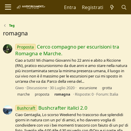
Entra
Registrati
Tag
romagna
Cerco compagno per escurisioni tra
Proposta
Romagna e Marche.
Ciao a tutti! Mi chiamo Giovanni ho 22 anni e abito a Riccione
(RN), pratico escursionismo da due anni e amo stare nella natura
più incontaminata senza la minima presenza umana, il luogo in
cui vivo non è il massimo per le escursioni per cui mi sposto in
un'area che va da: Parco della vena del...
Giwo
Discussione
30 Luglio 2020
escursione
grotta
Risposte: 0
Forum:
Italia
marche
proposta
romagna
Bushcrafter italici 2.0
Bushcraft
Ciao Gentaglia, Lo scorso Weekend ho trascorso due splendidi
giorni in natura con un po’ di amici, e ho davvero voglia di
condividere con voi i bei momenti trascorsi con l’aiuto di un po’ di
foto. Sveglia alle 4:00 Alle 4:30 mi vedo con @Ory e si parte alla