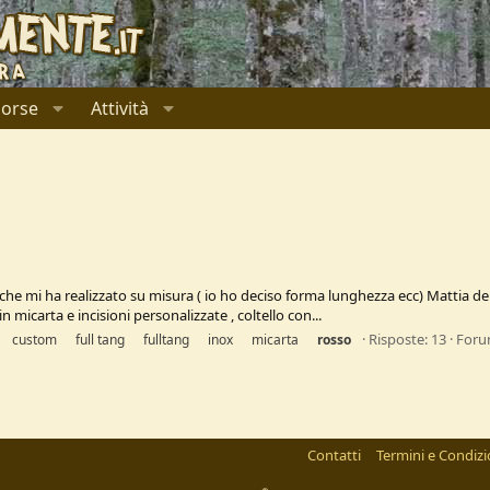
sorse
Attività
m che mi ha realizzato su misura ( io ho deciso forma lunghezza ecc) Mattia d
micarta e incisioni personalizzate , coltello con...
Risposte: 13
Foru
custom
full tang
fulltang
inox
micarta
rosso
Contatti
Termini e Condizi