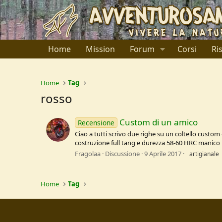
Home
Mission
Forum
Corsi
Ri
Home
Tag
rosso
Custom di un amico
Recensione
Ciao a tutti scrivo due righe su un coltello custo
costruzione full tang e durezza 58-60 HRC manico in 
Fragolaa
Discussione
9 Aprile 2017
artigianale
Home
Tag