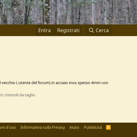
Entra
Registrati
Cerca
el vecchio ( utente del forum) in acciaio inox spesso 4mm con
m:
Utensili da taglio
oni d'uso
Informativa sulla Privacy
Aiuto
Pubblicità
R
S
S