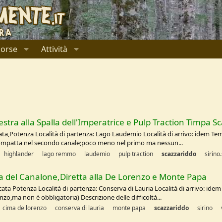
sorse
Attività
estra alla Spalla dell'Imperatrice e Pulp Traction Timpa S
ata,Potenza Località di partenza: Lago Laudemio Località di arrivo: idem Temp
 compatta nel secondo canale;poco meno nel primo ma nessun...
highlander
lago remmo
laudemio
pulp traction
scazzariddo
sirino
ia del Canalone,Diretta alla De Lorenzo e Monte Papa
cata Potenza Località di partenza: Conserva di Lauria Località di arrivo: ide
renzo,ma non è obbligatoria) Descrizione delle difficoltà...
cima de lorenzo
conserva di lauria
monte papa
scazzariddo
sirino