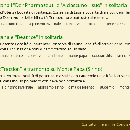
anali "Der Pharmazeut" e "A ciascuno il suo" in solitaria
a,Potenza Località di partenza: Conserva di Lauria Località di arrivo: idem T
o Descrizione delle difficoltà: Temperature piuttosto alte,neve...
 ciascuno il suo
alpinismo invernale
conserva
crochi
der pharmazeut
anale "Beatrice" in solitaria
Potenza Località di partenza: Conserva di Lauria Località di arrivo: idem Tem
icoltà: Inclinazione max di 50° circa fino ad un salto...
anale beatrice
conserva
laudemio
monte papa
scazzariddo
sirino
pTraction" e tramonto su Monte Papa (Sirino)
ata,Potenza Località di partenza: Piazzale lago Laudemio Località di arrivo: 
oltà: canalino un pò magro con neve non portante e...
alpinismo invernale
alpinismo sirino
cima de lorenzo
laudemio
monte
Contatti
Termini e Condizi