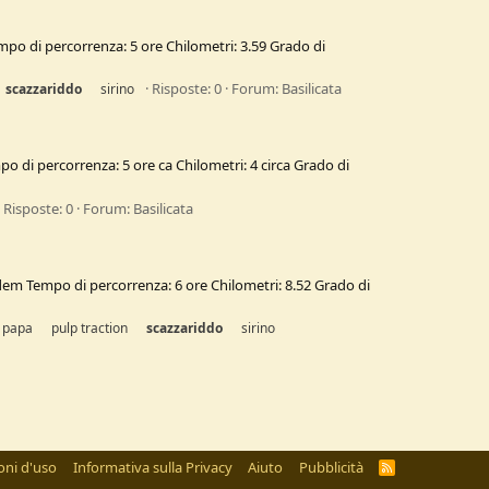
empo di percorrenza: 5 ore Chilometri: 3.59 Grado di
Risposte: 0
Forum:
Basilicata
scazzariddo
sirino
po di percorrenza: 5 ore ca Chilometri: 4 circa Grado di
Risposte: 0
Forum:
Basilicata
idem Tempo di percorrenza: 6 ore Chilometri: 8.52 Grado di
 papa
pulp traction
scazzariddo
sirino
oni d'uso
Informativa sulla Privacy
Aiuto
Pubblicità
R
S