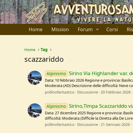
Home
Mission
Forum
Corsi
Ri
Home
Tag
scazzariddo
Sirino Via Highlander var. d
Alpinismo
Data: 10 febbraio 2026 Regione e provincia: Basilic
Moderata (AD) Descrizione delle difficoltà: Neve
pollinofantastico
Discussione
20 Febbraio 2026
Sirino,Timpa Scazzariddo v
Alpinismo
Data: 27 dicembre 2025 Regione e provincia: Basili
difficoltà: Moderata (Difficile la Diretta alla De Lo
pollinofantastico
Discussione
21 Gennaio 2026