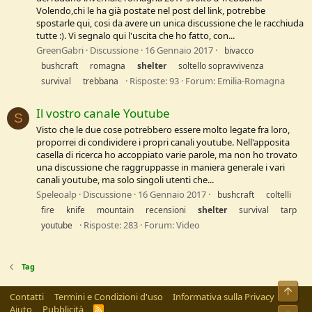
Volendo,chi le ha già postate nel post del link, potrebbe
spostarle qui, cosi da avere un unica discussione che le racchiuda
tutte :). Vi segnalo qui l'uscita che ho fatto, con...
GreenGabri
Discussione
16 Gennaio 2017
bivacco
bushcraft
romagna
shelter
soltello sopravvivenza
Risposte: 93
Forum:
Emilia-Romagna
survival
trebbana
Il vostro canale Youtube
S
Visto che le due cose potrebbero essere molto legate fra loro,
proporrei di condividere i propri canali youtube. Nell'apposita
casella di ricerca ho accoppiato varie parole, ma non ho trovato
una discussione che raggruppasse in maniera generale i vari
canali youtube, ma solo singoli utenti che...
Speleoalp
Discussione
16 Gennaio 2017
bushcraft
coltelli
fire
knife
mountain
recensioni
shelter
survival
tarp
Risposte: 283
Forum:
Video
youtube
Tag
Alto
Contatti
Termini e Condizioni d'uso
Informativa sulla Privacy
Aiuto
Pubblicità
R