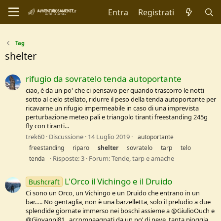
Entra
Registrati
Tag
shelter
rifugio da sovratelo tenda autoportante
ciao, è da un po' che ci pensavo per quando trascorro le notti
sotto al cielo stellato, ridurre il peso della tenda autoportante per
ricavarne un rifugio impermeabile in caso di una imprevista
perturbazione meteo pali e triangolo tiranti freestanding 245g
fly con tiranti...
trek60
Discussione
14 Luglio 2019
autoportante
freestanding
riparo
shelter
sovratelo
tarp
telo
Risposte: 3
Forum:
Tende, tarp e amache
tenda
L'Orco il Vichingo e il Druido
Bushcraft
Ci sono un Orco, un Vichingo e un Druido che entrano in un
bar….. No gentaglia, non è una barzelletta, solo il preludio a due
splendide giornate immerso nei boschi assieme a @GiulioOuch e
@Giovanni81 , accompaagnati da un po’ di neve, tanta pioggia,