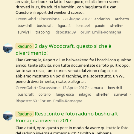
arrivate, facebook ha fatto il suo gioco, ed alla fine ci siamo
ritrovati in 31, fra adulti e bambini, con l’aggiunta di 6 cani.
Questo è il report del weekend scorso...
GreenGabri
Discussione
22 Giugno 2017
acciarino
archetto
bow drill
bushcraft
figura 4
lionsteel
paiute
shelter
Risposte: 39
Forum:
Emilia-Romagna
survival
trapping
2 day Woodcraft, questo si che è
Raduno
divertimento!
Ciao Gentaglia, Report di un bel weekend fra i boschi con qualche
amico, tante attività, non tutte documentate da foto purtroppo,
tanto sano relax, tanti curiosi venuti dal vicino rifugio, cui
abbiamo mostrato un po’ di tecniche, ma, soprattutto, un WE
pieno di divertimento, risate, e allegria...
GreenGabri
Discussione
13 Aprile 2017
amaca
bow drill
bushcraft
coltello
fungo esca
intaglio
shelter
survival
Risposte: 69
Forum:
Emilia-Romagna
Resoconto e foto raduno bushcraft
Raduno
Romagna inverno 2017
Ciao a tutti, Apro questo post in modo da avere qui tutte le foto
del raduno invernale romagna 2017 svolto a Trebbana.