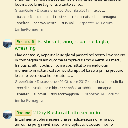
buon cibo, lame taglienti, e tanto sano...
GreenGabri
Discussione
20 Dicembre 2017
accetta
bushcraft
coltello
fire steel
rifugio naturale
romagna
Risposte: 32
Forum:
shelter
sopravvivenza
survival
Emilia-Romagna
Bushcraft, vino, roba che taglia,
Bushcraft
wrestling
Ciao gentaglia, Report di due giorni passati nel bosco il we scorso
in compagnia di amici, come sempre ci siamo divertiti da matti,
fra bushcraft, fuochi, vino, ma soprattutto vivendo ogni
momento in natura col sorriso stampato! La sera prima preparo
lo zaino, ecco cosa ho portato La...
GreenGabri
Discussione
26 Ottobre 2017
bushcraft
coltello
non dite a scala che è hipster sennò si arrabbia
romagna
Risposte: 39
Forum:
shelter
survival
tibo scorreggione
Emilia-Romagna
2 Day Bushcraft atto secondo
Raduno
Inizialmente voleva essere una semplice escursione fra pochi
amici, ma poi gli inviti si sono moltiplicati, le adesioni sono