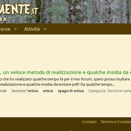
sorse
Attività
 un veloce metodo di realizzazione e qualche insidia da 
he ho realizzato qualche tempo fa per il mio forum, spero possa risultare 
alizzazione-e-qualche-insidia-da-evitare-pdf/ Da qualche tempo...
Categoria:
Tecniche vari
rale
lavorare l'
ortica
ortica
spago
di
ortica
Contatti
Termini e Condizi