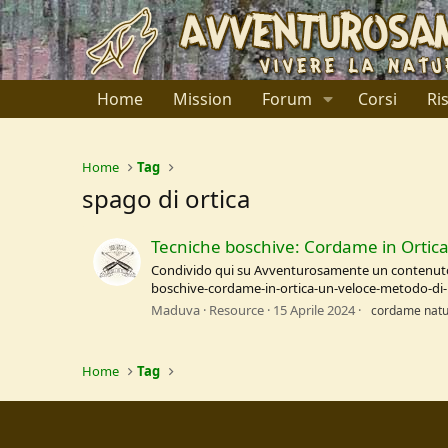
Home
Mission
Forum
Corsi
Ri
Home
Tag
spago di ortica
Tecniche boschive: Cordame in Ortica,
Condivido qui su Avventurosamente un contenuto c
boschive-cordame-in-ortica-un-veloce-metodo-di-re
Maduva
Resource
15 Aprile 2024
cordame natu
Home
Tag