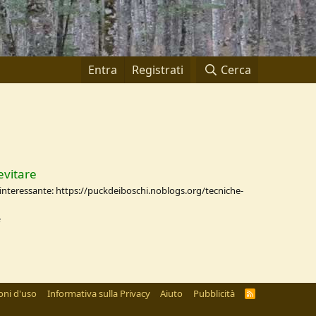
Entra
Registrati
Cerca
evitare
interessante: https://puckdeiboschi.noblogs.org/tecniche-
e
oni d'uso
Informativa sulla Privacy
Aiuto
Pubblicità
R
S
S