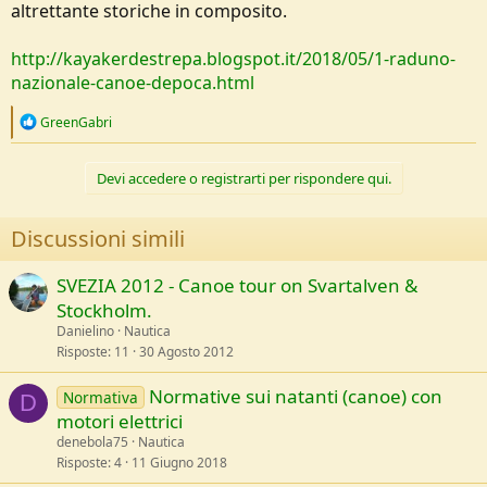
altrettante storiche in composito.
http://kayakerdestrepa.blogspot.it/2018/05/1-raduno-
nazionale-canoe-depoca.html
R
GreenGabri
e
a
c
Devi accedere o registrarti per rispondere qui.
t
i
o
Discussioni simili
n
s
:
SVEZIA 2012 - Canoe tour on Svartalven &
Stockholm.
Danielino
Nautica
Risposte
11
30 Agosto 2012
Normative sui natanti (canoe) con
Normativa
D
motori elettrici
denebola75
Nautica
Risposte
4
11 Giugno 2018