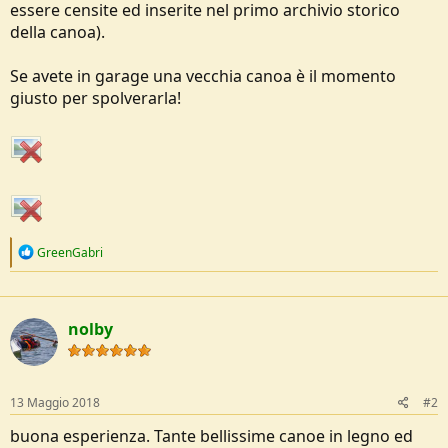
essere censite ed inserite nel primo archivio storico
e
della canoa).
Se avete in garage una vecchia canoa è il momento
giusto per spolverarla!
R
GreenGabri
e
a
c
t
nolby
i
o
n
s
:
13 Maggio 2018
#2
buona esperienza. Tante bellissime canoe in legno ed