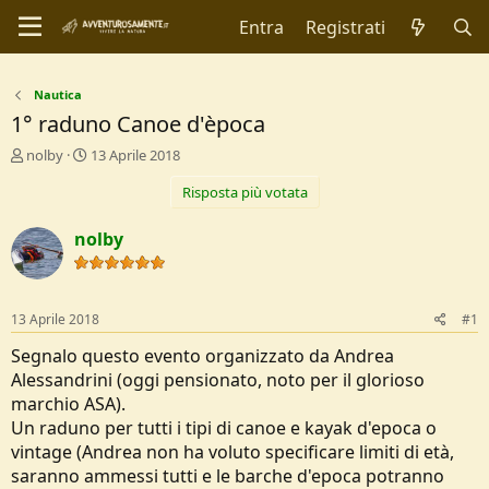
Entra
Registrati
Nautica
1° raduno Canoe d'època
C
D
nolby
13 Aprile 2018
r
a
Risposta più votata
e
t
a
a
t
d
nolby
o
i
r
I
e
n
D
i
13 Aprile 2018
#1
i
z
s
i
Segnalo questo evento organizzato da Andrea
c
o
Alessandrini (oggi pensionato, noto per il glorioso
u
marchio ASA).
s
Un raduno per tutti i tipi di canoe e kayak d'epoca o
s
i
vintage (Andrea non ha voluto specificare limiti di età,
o
saranno ammessi tutti e le barche d'epoca potranno
n