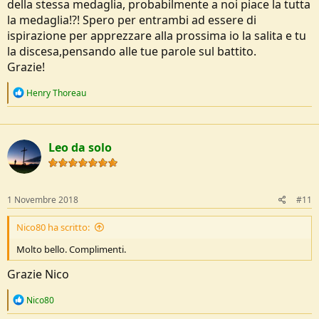
della stessa medaglia, probabilmente a noi piace la tutta
la medaglia!?! Spero per entrambi ad essere di
ispirazione per apprezzare alla prossima io la salita e tu
la discesa,pensando alle tue parole sul battito.
Grazie!
R
Henry Thoreau
e
a
c
t
Leo da solo
i
o
n
s
:
1 Novembre 2018
#11
Nico80 ha scritto:
Molto bello. Complimenti.
Grazie Nico
R
Nico80
e