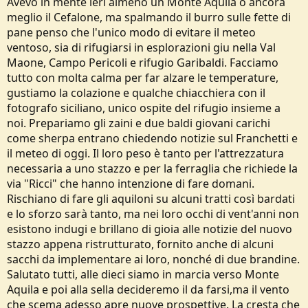
Avevo in mente ieri almeno un Monte Aquila o ancora
meglio il Cefalone, ma spalmando il burro sulle fette di
pane penso che l'unico modo di evitare il meteo
ventoso, sia di rifugiarsi in esplorazioni giu nella Val
Maone, Campo Pericoli e rifugio Garibaldi. Facciamo
tutto con molta calma per far alzare le temperature,
gustiamo la colazione e qualche chiacchiera con il
fotografo siciliano, unico ospite del rifugio insieme a
noi. Prepariamo gli zaini e due baldi giovani carichi
come sherpa entrano chiedendo notizie sul Franchetti e
il meteo di oggi. Il loro peso è tanto per l'attrezzatura
necessaria a uno stazzo e per la ferraglia che richiede la
via "Ricci" che hanno intenzione di fare domani.
Rischiano di fare gli aquiloni su alcuni tratti così bardati
e lo sforzo sarà tanto, ma nei loro occhi di vent'anni non
esistono indugi e brillano di gioia alle notizie del nuovo
stazzo appena ristrutturato, fornito anche di alcuni
sacchi da implementare ai loro, nonché di due brandine.
Salutato tutti, alle dieci siamo in marcia verso Monte
Aquila e poi alla sella decideremo il da farsi,ma il vento
che scema adesso apre nuove prospettive. La cresta che