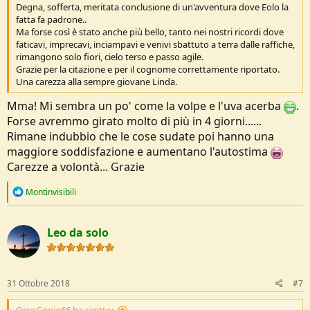
Degna, sofferta, meritata conclusione di un'avventura dove Eolo la
fatta fa padrone..
Ma forse così è stato anche più bello, tanto nei nostri ricordi dove
faticavi, imprecavi, inciampavi e venivi sbattuto a terra dalle raffiche,
rimangono solo fiori, cielo terso e passo agile.
Grazie per la citazione e per il cognome correttamente riportato.
Una carezza alla sempre giovane Linda.
Mma! Mi sembra un po' come la volpe e l'uva acerba
.
Forse avremmo girato molto di più in 4 giorni......
Rimane indubbio che le cose sudate poi hanno una
maggiore soddisfazione e aumentano l'autostima
Carezze a volontà... Grazie
R
Montinvisibili
e
a
c
Leo da solo
t
i
o
n
s
31 Ottobre 2018
#7
: