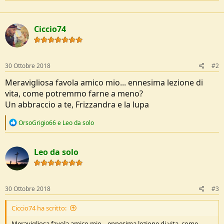
a
c
t
Ciccio74
i
o
n
s
:
30 Ottobre 2018
#2
Meravigliosa favola amico mio... ennesima lezione di
vita, come potremmo farne a meno?
Un abbraccio a te, Frizzandra e la lupa
R
OrsoGrigio66
e
Leo da solo
e
a
c
Leo da solo
t
i
o
n
s
30 Ottobre 2018
#3
:
Ciccio74 ha scritto:
Meravigliosa favola amico mio... ennesima lezione di vita, come