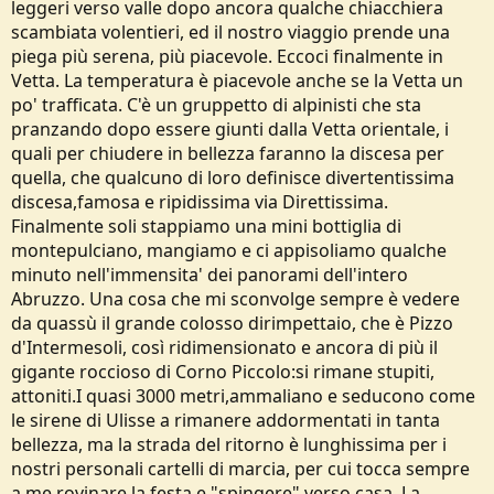
leggeri verso valle dopo ancora qualche chiacchiera
scambiata volentieri, ed il nostro viaggio prende una
piega più serena, più piacevole. Eccoci finalmente in
Vetta. La temperatura è piacevole anche se la Vetta un
po' trafficata. C'è un gruppetto di alpinisti che sta
pranzando dopo essere giunti dalla Vetta orientale, i
quali per chiudere in bellezza faranno la discesa per
quella, che qualcuno di loro definisce divertentissima
discesa,famosa e ripidissima via Direttissima.
Finalmente soli stappiamo una mini bottiglia di
montepulciano, mangiamo e ci appisoliamo qualche
minuto nell'immensita' dei panorami dell'intero
Abruzzo. Una cosa che mi sconvolge sempre è vedere
da quassù il grande colosso dirimpettaio, che è Pizzo
d'Intermesoli, così ridimensionato e ancora di più il
gigante roccioso di Corno Piccolo:si rimane stupiti,
attoniti.I quasi 3000 metri,ammaliano e seducono come
le sirene di Ulisse a rimanere addormentati in tanta
bellezza, ma la strada del ritorno è lunghissima per i
nostri personali cartelli di marcia, per cui tocca sempre
a me rovinare la festa e "spingere" verso casa. La