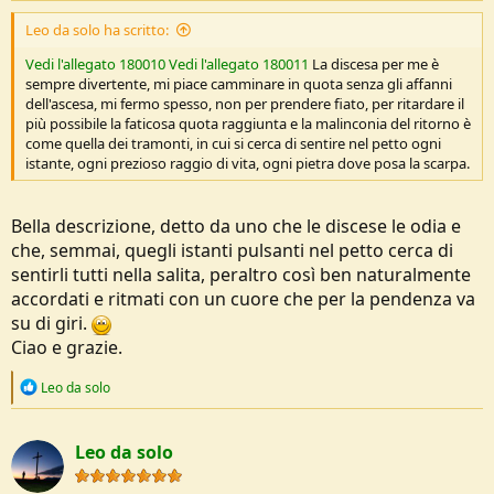
Leo da solo ha scritto:
Vedi l'allegato 180010
Vedi l'allegato 180011
La discesa per me è
sempre divertente, mi piace camminare in quota senza gli affanni
dell'ascesa, mi fermo spesso, non per prendere fiato, per ritardare il
più possibile la faticosa quota raggiunta e la malinconia del ritorno è
come quella dei tramonti, in cui si cerca di sentire nel petto ogni
istante, ogni prezioso raggio di vita, ogni pietra dove posa la scarpa.
Bella descrizione, detto da uno che le discese le odia e
che, semmai, quegli istanti pulsanti nel petto cerca di
sentirli tutti nella salita, peraltro così ben naturalmente
accordati e ritmati con un cuore che per la pendenza va
su di giri.
Ciao e grazie.
R
Leo da solo
e
a
c
Leo da solo
t
i
o