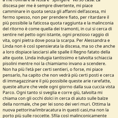
discesa per me è sempre divertente, mi piace
camminare in quota senza gli affanni dell'ascesa, mi
fermo spesso, non per prendere fiato, per ritardare il
più possibile la faticosa quota raggiunta e la malinconia
del ritorno è come quella dei tramonti, in cui si cerca di
sentire nel petto ogni istante, ogni prezioso raggio di
vita, ogni pietra dove posa la scarpa. Per Alessandra e
Linda non è così spensierata la discesa, ma so che anche
a loro dispiace lasciarsi alle spalle il Regno fatato della
alte quote. Linda indugia tantissimo e talvolta schiaccia
pisolini mentre noi la chiamiamo invano a scendere.
Non ha più l'età per certi sentieri, o forse, mi piace
pensarlo, ha capito che non vedrà più certi posti e cerca
di immagazzinare il più possibile queste arie rarefatte,
queste alture che vede ogni giorno dalla sua cuccia vista
Parco. Ogni tanto si sveglia e corre giù, talvolta mi
chiama con gli occhi dolci in cerca di aiuto sulle balze
della normale, che per lei sono dei veri muri. Ottima la
nuova pettorina/imbracatura in questi casi,ma non la
porto più sulle roccette. Sfila così malinconicamente