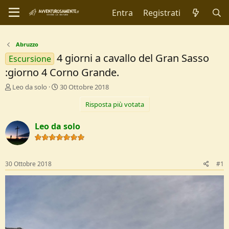
Entra
Registrati
Abruzzo
4 giorni a cavallo del Gran Sasso
Escursione
:giorno 4 Corno Grande.
C
D
Leo da solo
30 Ottobre 2018
r
a
Risposta più votata
e
t
a
a
t
d
Leo da solo
o
i
r
I
e
n
D
i
30 Ottobre 2018
#1
i
z
s
i
c
o
u
s
s
i