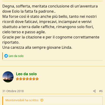
:
Degna, sofferta, meritata conclusione di un'avventura
dove Eolo la fatta fa padrone..
Ma forse così è stato anche più bello, tanto nei nostri
ricordi dove faticavi, imprecavi, inciampavi e venivi
sbattuto a terra dalle raffiche, rimangono solo fiori,
cielo terso e passo agile.
Grazie per la citazione e per il cognome correttamente
riportato.
Una carezza alla sempre giovane Linda.
R
Leo da solo
e
a
c
t
Leo da solo
i
o
n
s
:
31 Ottobre 2018
#6
Montinvisibili ha scritto: