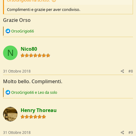
OrsoGrigio66 ha scritto:
Complimenti e grazie per aver condiviso.
Grazie Orso
R
OrsoGrigio66
e
a
c
Nico80
t
N
i
o
n
s
31 Ottobre 2018
#8
:
Molto bello. Complimenti.
R
OrsoGrigio66
e
Leo da solo
e
a
c
Henry Thoreau
t
i
o
n
s
31 Ottobre 2018
#9
: