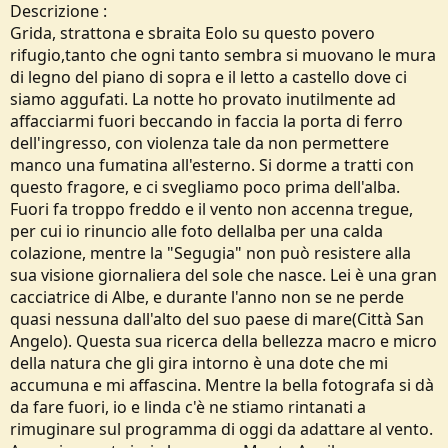
Descrizione :
Grida, strattona e sbraita Eolo su questo povero
rifugio,tanto che ogni tanto sembra si muovano le mura
di legno del piano di sopra e il letto a castello dove ci
siamo aggufati. La notte ho provato inutilmente ad
affacciarmi fuori beccando in faccia la porta di ferro
dell'ingresso, con violenza tale da non permettere
manco una fumatina all'esterno. Si dorme a tratti con
questo fragore, e ci svegliamo poco prima dell'alba.
Fuori fa troppo freddo e il vento non accenna tregue,
per cui io rinuncio alle foto dellalba per una calda
colazione, mentre la "Segugia" non può resistere alla
sua visione giornaliera del sole che nasce. Lei è una gran
cacciatrice di Albe, e durante l'anno non se ne perde
quasi nessuna dall'alto del suo paese di mare(Città San
Angelo). Questa sua ricerca della bellezza macro e micro
della natura che gli gira intorno è una dote che mi
accumuna e mi affascina. Mentre la bella fotografa si dà
da fare fuori, io e linda c'è ne stiamo rintanati a
rimuginare sul programma di oggi da adattare al vento.