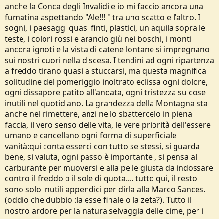
anche la Conca degli Invalidi e io mi faccio ancora una
fumatina aspettando "Ale!!! " tra uno scatto e l'altro. I
sogni, i paesaggi quasi finti, plastici, un aquila sopra le
teste, i colori rossi e arancio giù nei boschi, i monti
ancora ignoti e la vista di catene lontane si impregnano
sui nostri cuori nella discesa. I tendini ad ogni ripartenza
a freddo tirano quasi a stuccarsi, ma questa magnifica
solitudine del pomeriggio inoltrato eclissa ogni dolore,
ogni dissapore patito all'andata, ogni tristezza su cose
inutili nel quotidiano. La grandezza della Montagna sta
anche nel rimettere, anzi nello sbattercelo in piena
faccia, il vero senso delle vita, le vere priorità dell'essere
umano e cancellano ogni forma di superficiale
vanità:qui conta esserci con tutto se stessi, si guarda
bene, si valuta, ogni passo è importante , si pensa al
carburante per muoversi e alla pelle giusta da indossare
contro il freddo o il sole di quota.... tutto qui, il resto
sono solo inutili appendici per dirla alla Marco Sances.
(oddio che dubbio :la esse finale o la zeta?). Tutto il
nostro ardore per la natura selvaggia delle cime, per i