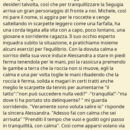
desideri talvolta, così che per tranquillizzare la Segugia
arriva un gran personaggio di fronte a noi. Michele, così
mi pare il nome, si aggira per le roccette e cenge
saltellando in scarpette leggero come una farfalla, ha
una corda legata alla vita con a capo, poco lontano, una
giovane e sorridente ragazza. Il suo occhio esperto
inquadra subito la situazione, e pratichiamo insieme
alcuni esercizi per l'equilibrio. Con la dovuta calma e
sorriso della sua voce induce Alessandra a stare in piedi
ferma tenendola per le mani, poi la rassicura premendo
le gambe a terra che la roccia non si muove, egli la
calma e una per volta toglie le mani ribadendo che la
roccia è ferma, solida e magari in certi tratti anche
meglio le scarpette da tennis per aumentarne "il
tatto":"non può succedere nulla vedi?" -"tranquilla!"-"ma
dove ti ha portato sto delinquente? " mi guarda
sorridendo. "Veramente sono voluta salire io" risponde
la sincera Alessandra. "Adesso fai con calma che sei
arrivata" "Prenditi il tempo che vuoi e goditi ogni passo
in tranquillità, con calma". Così come apparsi volano via