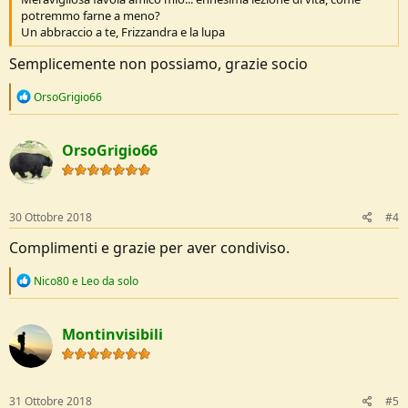
potremmo farne a meno?
Un abbraccio a te, Frizzandra e la lupa
Semplicemente non possiamo, grazie socio
R
OrsoGrigio66
e
a
c
OrsoGrigio66
t
i
o
n
s
30 Ottobre 2018
#4
:
Complimenti e grazie per aver condiviso.
R
Nico80
e
Leo da solo
e
a
c
Montinvisibili
t
i
o
n
s
31 Ottobre 2018
#5