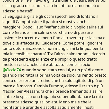
condizione" "Per favore girati indietro e vedi bene se poi
sei in grado di scendere altrimenti torniamo indietro
adesso e basta!!".
La Segugia si gira e gli occhi specchiano di lontano il
lago di Campotosto e il panico si mostra anche
maggiore. Dopo il suo "vaffanculo io ci voglio salire sul
Corno Grande", mi calmo e cerchiamo di passare
insieme le roccette almeno fino al traverso per la cima e
dove ci si affaccia sul Calderone. Come potrei ignorare
tanta determinazione e non mangiarmi la lingua per la
mia insensibile sparata? Tra l'altro, calmandomi, ricordo
da precedenti esperienze che proprio questo tratto
mette in crisi anche chi è abituato, come il socio
@Ciccio74
quando sono stato con lui, e un po' di gente
quando l'ho fatta la prima volta da solo. Mi rendo presto
conto di essere un cretino che ha solo agitato di più un
mare già mosso. Cambia l'umore, adesso il tratto è più
"facile" per Alessandra che riprende tremando a salire
lenta e io spicco una fuga più su per allontanare la mia
presenza adesso quasi odiata. Meno male che la
montagna è grande e ascolta saggiamente i nostri