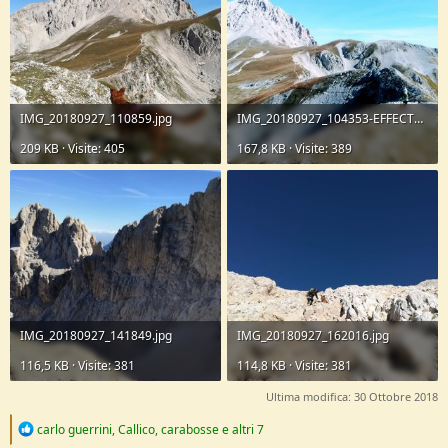
IMG_20180927_110859.jpg
IMG_20180927_104353-EFFECTS.jpg
209 KB · Visite: 405
167,8 KB · Visite: 389
IMG_20180927_141849.jpg
IMG_20180927_162016.jpg
116,5 KB · Visite: 381
114,8 KB · Visite: 381
Ultima modifica:
30 Ottobre 2018
R
carlo guerrini
,
Callico
,
carabosse
e altri 7
e