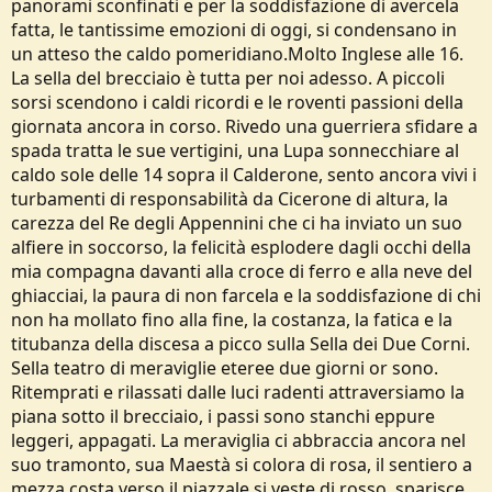
panorami sconfinati e per la soddisfazione di avercela
fatta, le tantissime emozioni di oggi, si condensano in
un atteso the caldo pomeridiano.Molto Inglese alle 16.
La sella del brecciaio è tutta per noi adesso. A piccoli
sorsi scendono i caldi ricordi e le roventi passioni della
giornata ancora in corso. Rivedo una guerriera sfidare a
spada tratta le sue vertigini, una Lupa sonnecchiare al
caldo sole delle 14 sopra il Calderone, sento ancora vivi i
turbamenti di responsabilità da Cicerone di altura, la
carezza del Re degli Appennini che ci ha inviato un suo
alfiere in soccorso, la felicità esplodere dagli occhi della
mia compagna davanti alla croce di ferro e alla neve del
ghiacciai, la paura di non farcela e la soddisfazione di chi
non ha mollato fino alla fine, la costanza, la fatica e la
titubanza della discesa a picco sulla Sella dei Due Corni.
Sella teatro di meraviglie eteree due giorni or sono.
Ritemprati e rilassati dalle luci radenti attraversiamo la
piana sotto il brecciaio, i passi sono stanchi eppure
leggeri, appagati. La meraviglia ci abbraccia ancora nel
suo tramonto, sua Maestà si colora di rosa, il sentiero a
mezza costa verso il piazzale si veste di rosso, sparisce