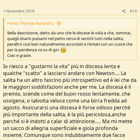
n
s
1 Novembre 2018
#10
:
Henry Thoreau ha scritto:
Bella descrizione, detto da uno che le discese le odia e che, semmai,
quegli istanti pulsanti nel petto cerca di sentirli tutti nella salita,
peraltro così ben naturalmente accordati e ritmati con un cuore che
per la pendenza va su di giri.
Ciao e grazie.
Io riesco a "gustarmi la vita" più in discesa lenta e
qualche "scatto" a lasciarsi andare con Newton.... La
salita ha un altro fascino più introspettivo ed è lei che da
le maggiori soddisfazioni anche per me. La discesa è il
premio, scende come del buon rosso lentamente, che
ossigena, o talvolta veloce come una birra fredda ad
agosto. Assicurarsi una discesa è forse odioso perché
più importante della salita, è la più pericolosa,anche
perché si è indotti a calar di attenzione..... Ma mi mette
un sacco di allegria superficiale e gioia profonda
insieme. Comunque sono indubbiamente due facce