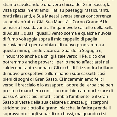
stiamo cavalcando è una vera chicca del Gran Sasso, la
vista spazia in entrambi i lati su paesaggi rassicuranti,
prati rilassanti, e Sua Maestà svetta senza concorrenza
su ogni anfratto. Già! Sua Maestà il Corno Grande! Un
pensiero fisso davanti all'ingannevole cartello della Sella
di Aquila... quasi, quasi!Il vento scema e qualche nuvola
di fumo volteggia sopra il mio cappello di paglia
peruviano:sto per cambiare di nuovo programma a
questa mini, grande vacanza. Guardo la Segugia e,
rincuorato anche da chi già sale verso il Re, dico che
potremmo anche provarci, per lo meno affacciarsi nel
calderone tanto sognato. Gli occhi di Frizzandra brillano
di nuove prospettive e illuminano i suoi cassetti così
pieni di sogni di Gran Sasso. Ci incamminiamo felici
verso il brecciaio e io assaporo l'odore dell'erba che ben
presto ci mancherà con il suo morbido ammortizzare di
passi. Al brecciaio, infatti, cambia l'ambiente, e il Gran
Sasso si veste della sua calcarea durezza, gli scarponi
stridono tra ciottoli e grandi placche, la fatica prende il
sopravvento sugli sguardi ora bassi, ma quando ci si