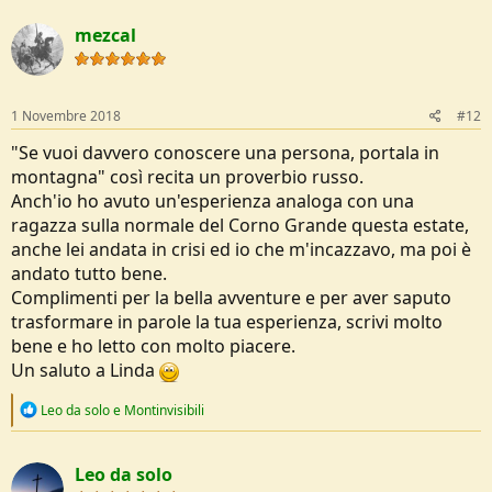
a
c
mezcal
t
i
o
n
s
1 Novembre 2018
#12
:
"Se vuoi davvero conoscere una persona, portala in
montagna" così recita un proverbio russo.
Anch'io ho avuto un'esperienza analoga con una
ragazza sulla normale del Corno Grande questa estate,
anche lei andata in crisi ed io che m'incazzavo, ma poi è
andato tutto bene.
Complimenti per la bella avventure e per aver saputo
trasformare in parole la tua esperienza, scrivi molto
bene e ho letto con molto piacere.
Un saluto a Linda
R
Leo da solo
e
Montinvisibili
e
a
c
Leo da solo
t