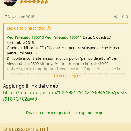
i
o
n
s
17 Novembre 2018
#13
:
Leo da solo ha scritto:
Vedi l'allegato 180010
Vedi l'allegato 180011
Data: Giovedì 27
settembre 2018
Grado di difficoltà :EE +F (la parte superiore si usano anche le mani
per cui mi pare F)
Difficoltà incontrate: nessuna io, un po' di "panico da altura" per
Alessandra ai 2800 Mt circa. Vento fortissimo fino alle 10:00.
Dislivello, km e tempi ignorati. Percorso da Rifugio del Duca per la
Normale e ritorno fino al piazzale di Campo Imperatore per la stessa
Clicca per allargare...
via fino alla sella di Monte Aquila.
Aggiungo il link del video
Descrizione :
https://plus.google.com/105598129142196945485/posts
Grida, strattona e sbraita Eolo su questo povero rifugio,tanto che
/9T8RG7C2aW9
ogni tanto sembra si muovano le mura di legno del piano di sopra e
il letto a castello dove ci siamo aggufati. La notte ho provato
inutilmente ad affacciarmi fuori beccando in faccia la porta di ferro
Devi accedere o registrarti per rispondere qui.
dell'ingresso, con violenza tale da non permettere manco una
fumatina all'esterno. Si dorme a tratti con questo fragore, e ci
svegliamo poco prima dell'alba. Fuori fa troppo freddo e il vento
Discussioni simili