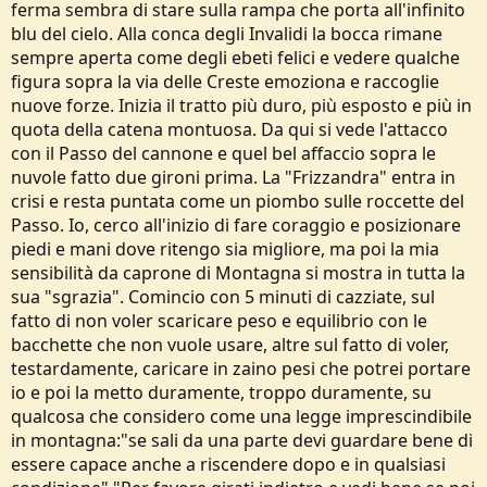
ferma sembra di stare sulla rampa che porta all'infinito
blu del cielo. Alla conca degli Invalidi la bocca rimane
sempre aperta come degli ebeti felici e vedere qualche
figura sopra la via delle Creste emoziona e raccoglie
nuove forze. Inizia il tratto più duro, più esposto e più in
quota della catena montuosa. Da qui si vede l'attacco
con il Passo del cannone e quel bel affaccio sopra le
nuvole fatto due gironi prima. La "Frizzandra" entra in
crisi e resta puntata come un piombo sulle roccette del
Passo. Io, cerco all'inizio di fare coraggio e posizionare
piedi e mani dove ritengo sia migliore, ma poi la mia
sensibilità da caprone di Montagna si mostra in tutta la
sua "sgrazia". Comincio con 5 minuti di cazziate, sul
fatto di non voler scaricare peso e equilibrio con le
bacchette che non vuole usare, altre sul fatto di voler,
testardamente, caricare in zaino pesi che potrei portare
io e poi la metto duramente, troppo duramente, su
qualcosa che considero come una legge imprescindibile
in montagna:"se sali da una parte devi guardare bene di
essere capace anche a riscendere dopo e in qualsiasi