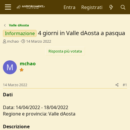
Entra
Registrati
Valle dAosta
4 giorni in Valle dAosta a pasqua
Informazione
C
D
mchao
14 Marzo 2022
r
a
Risposta più votata
e
t
a
a
t
d
mchao
M
o
i
r
I
e
n
D
i
14 Marzo 2022
#1
i
z
s
i
Dati
c
o
u
Data: 14/04/2022 - 18/04/2022
s
Regione e provincia: Valle dAosta
s
i
o
Descrizione
n