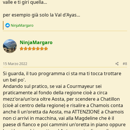
valle e ti giri quella...
per esempio già solo la Val d'Ayas...
R
NinjaMargaro
e
a
c
NinjaMargaro
t
i
o
n
s
15 Marzo 2022
#8
:
Si guarda, il tuo programma ci sta ma ti tocca trottare
un bel po'.
Andando sul pratico, se vai a Courmayeur sei
praticamente al fondo della regione cioè a circa
mezz'ora/un'ora oltre Aosta, per scendere a Chatillon
(cioè al centro della regione) e risalire a Chamois conta
anche lì un'oretta da Aosta, ma ATTENZIONE a Chamois
non ci arrivi in macchina, vai alla Magdeline che è il
paese di fianco e poi cammini un'oretta in piano oppure