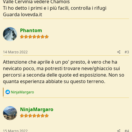
Valle Cervinia vedere Chamois
Ti ho detto i primi e i più facili, controlla i rifugi
Guarda lovevda.it
Phantom
14 Marzo 2022
#3
Attenzione che aprile è un po' presto, è vero che ha
nevicato poco, ma potresti trovare neve/ghiaccio sui
percorsi a seconda delle quote ed esposizione. Non so
quanta esperienza abbiate su questo terreno.
R
NinjaMargaro
e
a
c
NinjaMargaro
t
i
o
n
s
15 Marzo 2022
#4