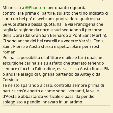
:
Mi unisco a
@Phantom
per quanto riguarda il
controllare prima di partire, sul sito che ti ho indicato ci
sono un bel po' di webcam, puoi vedere qualcosina.
Se vuoi stare a bassa quota, hai la via Francigena che
taglia la regione da nord a sud seguendo il percorso
della Dora (dal Gran San Bernardo a Pont Sant Martin).
Ci sono anche dei bei castelli da vedere: Verrès, Fénis,
Saint Pierre e Aosta stessa è spettacolare per i resti
romani.
Poi hai la possibilità di affittare e-bike e farti qualche
escursione carina sia su asfalto che sterrato tenendo
sempre d'occhio l'altitudine, es. salire sa Aosta fino a Pila
o andare al lago di Cignana partendo da Antey o da
Cervinia.
Te ne sto sparando a caso, controlla sempre prima di
partire cos'è aperto e come sono i versanti, la valle
d'Aosta è abbastanza verticale e passi da pendio
soleggiato a pendio innevato in un attimo.