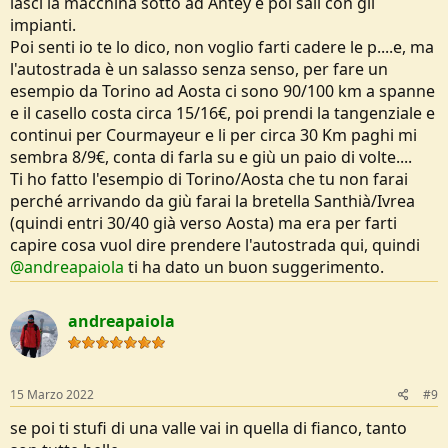
lasci la macchina sotto ad Antey e poi sali con gli
impianti.
Poi senti io te lo dico, non voglio farti cadere le p....e, ma
l'autostrada è un salasso senza senso, per fare un
esempio da Torino ad Aosta ci sono 90/100 km a spanne
e il casello costa circa 15/16€, poi prendi la tangenziale e
continui per Courmayeur e li per circa 30 Km paghi mi
sembra 8/9€, conta di farla su e giù un paio di volte....
Ti ho fatto l'esempio di Torino/Aosta che tu non farai
perché arrivando da giù farai la bretella Santhià/Ivrea
(quindi entri 30/40 già verso Aosta) ma era per farti
capire cosa vuol dire prendere l'autostrada qui, quindi
@andreapaiola
ti ha dato un buon suggerimento.
andreapaiola
15 Marzo 2022
#9
se poi ti stufi di una valle vai in quella di fianco, tanto