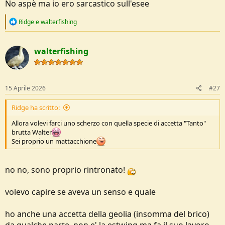
foderi, ma per il prezzo altro non si può pretendere. Sono più che
No aspè ma io ero sarcastico sull'esee
altro attrezzi da lavoro grezzi, che coltelli di fascia alta, ma il loro
lavoro lo fanno.
R
Ridge
e
walterfishing
e
Comunque stavi per buttare 30 euro più spedizione su una cagata
a
c
inutile e nel frattempo ti sei fatto sfuggire una estwing sportsman
walterfishing
t
axe short a 50 euro spedita sul mercatino, nuova immacolata, con
i
manico in dischi di cuoio trattati (non grezzi come Rinaldi e Angelo
o
B.) tutta forgiata made in Usa con foderino, forza dai, i consigli
n
bisogna prenderli quando li chiedi
s
15 Aprile 2026
#27
https://www.avventurosamente.it/xf/threads/venduta-estwing-
:
sportsman-axel-short.65375/
Ridge ha scritto:
Allora volevi farci uno scherzo con quella specie di accetta "Tanto"
brutta Walter
Sei proprio un mattacchione
no no, sono proprio rintronato!
volevo capire se aveva un senso e quale
ho anche una accetta della geolia (insomma del brico)
da qualche parte, non e' la estwing ma fa il suo lavoro