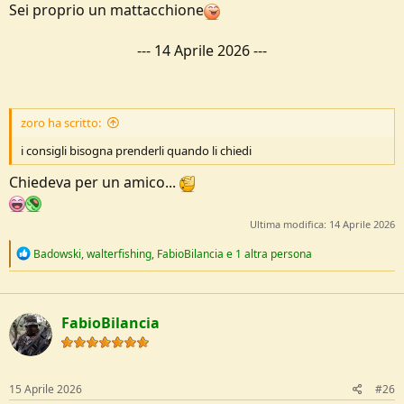
Sei proprio un mattacchione
---
14 Aprile 2026
---
zoro ha scritto:
i consigli bisogna prenderli quando li chiedi
Chiedeva per un amico...
Ultima modifica:
14 Aprile 2026
R
Badowski
,
walterfishing
,
FabioBilancia
e 1 altra persona
e
a
c
t
FabioBilancia
i
o
n
s
:
15 Aprile 2026
#26