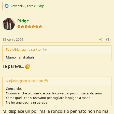
considerato.
R
Giovanni66
,
zoro
e
Ridge
e
a
c
Ridge
t
i
o
n
s
15 Aprile 2026
#34
:
FabioBilancia ha scritto:
Muoio hahahahah
Te pareva...
NinjaMargaro ha scritto:
Concordo.
Ci sono anche più snello e con la curva più pronunciata, diciamo
come quelli che si usavano per tagliare le spighe a mano.
Ne ho una decina in garage
Mi dispiace un po', ma la roncola o pennato non ho mai