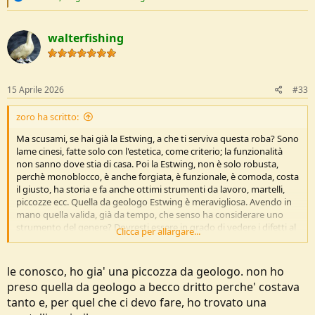
e
a
c
walterfishing
t
i
o
n
s
15 Aprile 2026
#33
:
zoro ha scritto:
Ma scusami, se hai già la Estwing, a che ti serviva questa roba? Sono
lame cinesi, fatte solo con l'estetica, come criterio; la funzionalità
non sanno dove stia di casa. Poi la Estwing, non è solo robusta,
perchè monoblocco, è anche forgiata, è funzionale, è comoda, costa
il giusto, ha storia e fa anche ottimi strumenti da lavoro, martelli,
piccozze ecc. Quella da geologo Estwing è meravigliosa. Avendo in
mano quella valida, già da tempo, che senso ha considerare uno
strumento del genere? Dovresti essere in grado di vedere i difetti al
Clicca per allargare...
volo.
le conosco, ho gia' una piccozza da geologo. non ho
preso quella da geologo a becco dritto perche' costava
tanto e, per quel che ci devo fare, ho trovato una