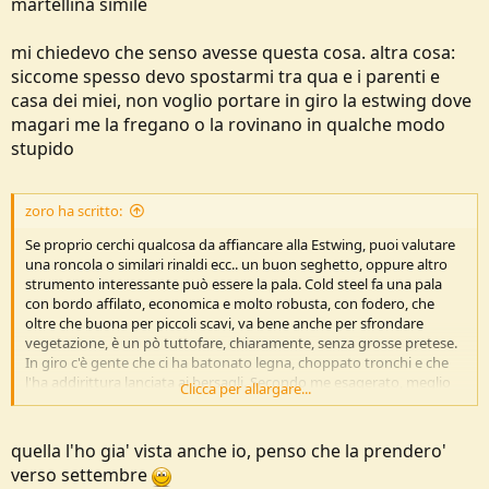
martellina simile
mi chiedevo che senso avesse questa cosa. altra cosa:
siccome spesso devo spostarmi tra qua e i parenti e
casa dei miei, non voglio portare in giro la estwing dove
magari me la fregano o la rovinano in qualche modo
stupido
zoro ha scritto:
Se proprio cerchi qualcosa da affiancare alla Estwing, puoi valutare
una roncola o similari rinaldi ecc.. un buon seghetto, oppure altro
strumento interessante può essere la pala. Cold steel fa una pala
con bordo affilato, economica e molto robusta, con fodero, che
oltre che buona per piccoli scavi, va bene anche per sfrondare
vegetazione, è un pò tuttofare, chiaramente, senza grosse pretese.
In giro c'è gente che ci ha batonato legna, choppato tronchi e che
l'ha addirittura lanciata ai bersagli. Secondo me esagerato, meglio
Clicca per allargare...
evitare, il manico è in legno e si può crepare (nel caso cold steel
vende anche i ricambi). Però se devi tagliare vegetazione o fare
qualche piccolo scavo (per costruire un riparo, una postazione di
quella l'ho gia' vista anche io, penso che la prendero'
pesca, caccia, scavare per il metal detector ecc.) è molto valida. Te la
verso settembre
segnalo perchè è uno strumento spesso sottovalutato e non