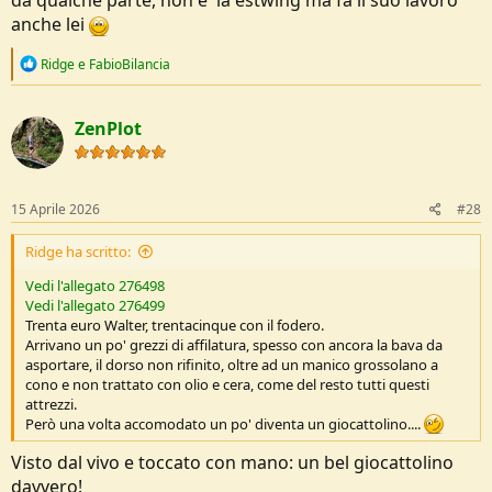
anche lei
R
Ridge
e
FabioBilancia
e
a
c
ZenPlot
t
i
o
n
s
15 Aprile 2026
#28
:
Ridge ha scritto:
Vedi l'allegato 276498
Vedi l'allegato 276499
Trenta euro Walter, trentacinque con il fodero.
Arrivano un po' grezzi di affilatura, spesso con ancora la bava da
asportare, il dorso non rifinito, oltre ad un manico grossolano a
cono e non trattato con olio e cera, come del resto tutti questi
attrezzi.
Però una volta accomodato un po' diventa un giocattolino....
Visto dal vivo e toccato con mano: un bel giocattolino
davvero!