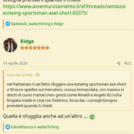
https://www.avventurosamente.it/xf/threads/venduta-
estwing-sportsman-axel-short.65375/
R
Badowski
,
walterfishing
e
Ridge
e
a
c
Ridge
t
i
o
n
s
14 Aprile 2026
#23
:
zoro ha scritto:
nel frattempo ti sei fatto sfuggire una estwing sportsman axe short
a 50 euro spedita sul mercatino, nuova immacolata, con manico in
dischi di cuoio trattati (non grezzi come Rinaldi e Angelo B.) tutta
forgiata made in Usa con foderino, forza dai, i consigli bisogna
prenderli quando li chiedi
Quella è sfuggita anche ad un'altro ....
R
FabioBilancia
e
walterfishing
e