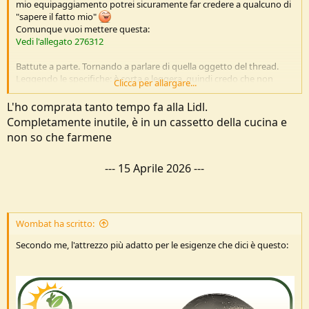
mio equipaggiamento potrei sicuramente far credere a qualcuno di
"sapere il fatto mio"
Comunque vuoi mettere questa:
Vedi l'allegato 276312
Battute a parte. Tornando a parlare di quella oggetto del thread.
Leggendo le specifiche: è corta e leggera, quindi credo che non
Clicca per allargare...
eccella negli impatti. Mi lascia perplesso il filo angolato, che è tanto
tactic-cool ma non capisco a cosa serva.
L'ho comprata tanto tempo fa alla Lidl.
La cosa migliore secondo me, se si è interessati, è quella di
Completamente inutile, è in un cassetto della cucina e
acquistarla e vedre come si comporta nei vari compiti. Il fatto che
non so che farmene
non sia uno strumento "storico" mi suggerisce che c'è già di meglio
per ogni compito, ma magri mi sbaglio, chissà.
Cordiali saluti
---
15 Aprile 2026
---
Wombat ha scritto:
Secondo me, l'attrezzo più adatto per le esigenze che dici è questo: