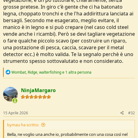
grosse pretese. In giro c'è gente che ci ha batonato
legna, choppato tronchi e che l'ha addirittura lanciata ai
bersagli. Secondo me esagerato, meglio evitare, il
manico è in legno e si può crepare (nel caso cold steel
vende anche i ricambi). Però se devi tagliare vegetazione
o fare qualche piccolo scavo (per costruire un riparo,
una postazione di pesca, caccia, scavare per il metal
detector ecc.) è molto valida. Te la segnalo perchè è uno
strumento spesso sottovalutato e non considerato.
R
Wombat
,
Ridge
,
walterfishing
e 1 altra persona
e
a
c
NinjaMargaro
t
i
o
n
s
15 Aprile 2026
#32
:
bymau ha scritto:
Bella, ne voglio una anche io, probabilmente con una cosa così nel