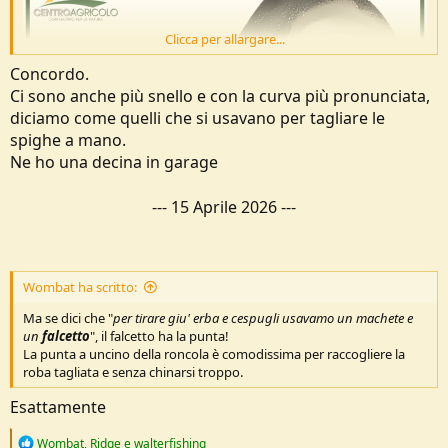
Clicca per allargare...
Concordo.
Ci sono anche più snello e con la curva più pronunciata,
diciamo come quelli che si usavano per tagliare le
spighe a mano.
Ne ho una decina in garage
---
15 Aprile 2026
---
Wombat ha scritto:
Ma se dici che "
per tirare giu' erba e cespugli usavamo un machete e
un
falcetto
", il falcetto ha la punta!
La punta a uncino della roncola è comodissima per raccogliere la
roba tagliata e senza chinarsi troppo.
Esattamente
R
Wombat
,
Ridge
e
walterfishing