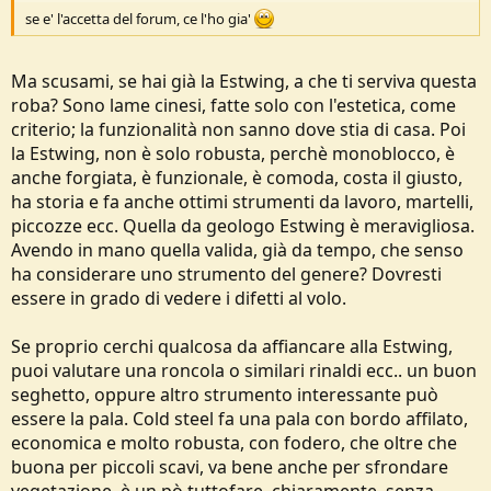
se e' l'accetta del forum, ce l'ho gia'
Ma scusami, se hai già la Estwing, a che ti serviva questa
roba? Sono lame cinesi, fatte solo con l'estetica, come
criterio; la funzionalità non sanno dove stia di casa. Poi
la Estwing, non è solo robusta, perchè monoblocco, è
anche forgiata, è funzionale, è comoda, costa il giusto,
ha storia e fa anche ottimi strumenti da lavoro, martelli,
piccozze ecc. Quella da geologo Estwing è meravigliosa.
Avendo in mano quella valida, già da tempo, che senso
ha considerare uno strumento del genere? Dovresti
essere in grado di vedere i difetti al volo.
Se proprio cerchi qualcosa da affiancare alla Estwing,
puoi valutare una roncola o similari rinaldi ecc.. un buon
seghetto, oppure altro strumento interessante può
essere la pala. Cold steel fa una pala con bordo affilato,
economica e molto robusta, con fodero, che oltre che
buona per piccoli scavi, va bene anche per sfrondare
vegetazione, è un pò tuttofare, chiaramente, senza