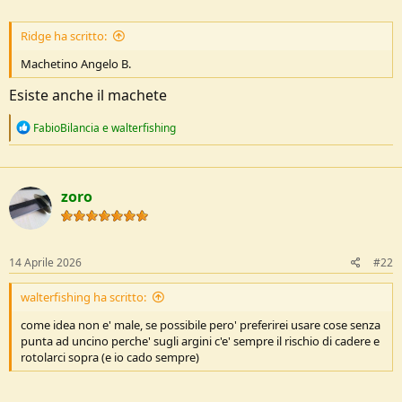
e
Ridge ha scritto:
Machetino Angelo B.
Esiste anche il machete
R
FabioBilancia
e
walterfishing
e
a
c
t
zoro
i
o
n
s
:
14 Aprile 2026
#22
walterfishing ha scritto:
come idea non e' male, se possibile pero' preferirei usare cose senza
punta ad uncino perche' sugli argini c'e' sempre il rischio di cadere e
rotolarci sopra (e io cado sempre)