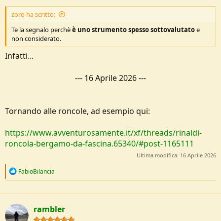
zoro ha scritto:
Te la segnalo perchè
è uno strumento spesso sottovalutato
e
non considerato.
Infatti...
---
16 Aprile 2026
---
Tornando alle roncole, ad esempio qui:
https://www.avventurosamente.it/xf/threads/rinaldi-
roncola-bergamo-da-fascina.65340/#post-1165111
Ultima modifica:
16 Aprile 2026
R
FabioBilancia
e
a
c
t
rambler
i
o