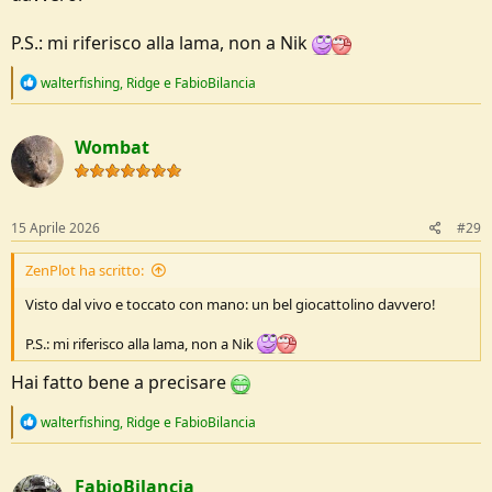
P.S.: mi riferisco alla lama, non a Nik
R
walterfishing
,
Ridge
e
FabioBilancia
e
a
c
Wombat
t
i
o
n
s
15 Aprile 2026
#29
:
ZenPlot ha scritto:
Visto dal vivo e toccato con mano: un bel giocattolino davvero!
P.S.: mi riferisco alla lama, non a Nik
Hai fatto bene a precisare
R
walterfishing
,
Ridge
e
FabioBilancia
e
a
c
FabioBilancia
t