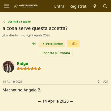
Entra
Registrati
Utensili da taglio
a cosa serve questa accetta?
C
D
walterfishing
7 Aprile 2026
r
a
Primo
Precedente
2 di 2
e
t
a
a
t
d
Risposta più votata
o
i
r
I
Ridge
e
n
D
i
i
z
s
i
14 Aprile 2026
#21
c
o
u
Machetino Angelo B.
s
s
---
14 Aprile 2026
---
i
o
n