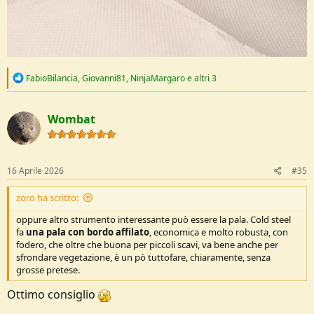
R
FabioBilancia
,
Giovanni81
,
NinjaMargaro
e altri 3
e
a
c
Wombat
t
i
o
n
s
16 Aprile 2026
#35
:
zoro ha scritto:
oppure altro strumento interessante può essere la pala. Cold steel
fa
una pala con bordo affilato
, economica e molto robusta, con
fodero, che oltre che buona per piccoli scavi, va bene anche per
sfrondare vegetazione, è un pò tuttofare, chiaramente, senza
grosse pretese.
Ottimo consiglio