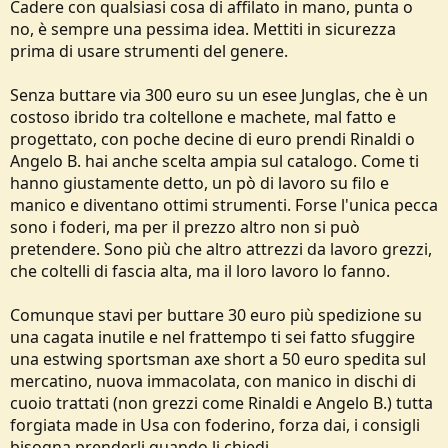
Cadere con qualsiasi cosa di affilato in mano, punta o
no, è sempre una pessima idea. Mettiti in sicurezza
prima di usare strumenti del genere.
Senza buttare via 300 euro su un esee Junglas, che è un
costoso ibrido tra coltellone e machete, mal fatto e
progettato, con poche decine di euro prendi Rinaldi o
Angelo B. hai anche scelta ampia sul catalogo. Come ti
hanno giustamente detto, un pò di lavoro su filo e
manico e diventano ottimi strumenti. Forse l'unica pecca
sono i foderi, ma per il prezzo altro non si può
pretendere. Sono più che altro attrezzi da lavoro grezzi,
che coltelli di fascia alta, ma il loro lavoro lo fanno.
Comunque stavi per buttare 30 euro più spedizione su
una cagata inutile e nel frattempo ti sei fatto sfuggire
una estwing sportsman axe short a 50 euro spedita sul
mercatino, nuova immacolata, con manico in dischi di
cuoio trattati (non grezzi come Rinaldi e Angelo B.) tutta
forgiata made in Usa con foderino, forza dai, i consigli
bisogna prenderli quando li chiedi