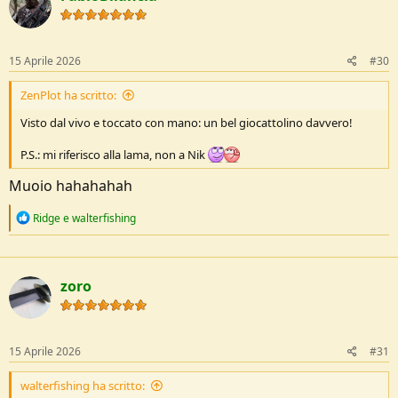
i
o
n
s
15 Aprile 2026
#30
:
ZenPlot ha scritto:
Visto dal vivo e toccato con mano: un bel giocattolino davvero!
P.S.: mi riferisco alla lama, non a Nik
Muoio hahahahah
R
Ridge
e
walterfishing
e
a
c
t
zoro
i
o
n
s
:
15 Aprile 2026
#31
walterfishing ha scritto: