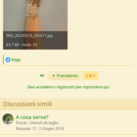
IMG_20230219_205617.jpg
83,7 KB · Visite: 53
R
Ridge
e
a
c
Primo
Precedente
2 di 2
t
i
Devi accedere o registrarti per rispondere qui.
o
n
s
Discussioni simili
:
A cosa serve?
Pozzie
Utensili da taglio
Risposte
17
2 Giugno 2019