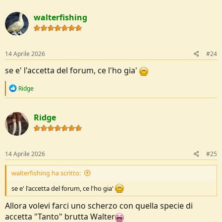
a
c
walterfishing
t
i
o
n
s
14 Aprile 2026
#24
:
se e' l'accetta del forum, ce l'ho gia'
R
Ridge
e
a
c
Ridge
t
i
o
n
s
14 Aprile 2026
#25
:
walterfishing ha scritto:
se e' l'accetta del forum, ce l'ho gia'
Allora volevi farci uno scherzo con quella specie di
accetta "Tanto" brutta Walter