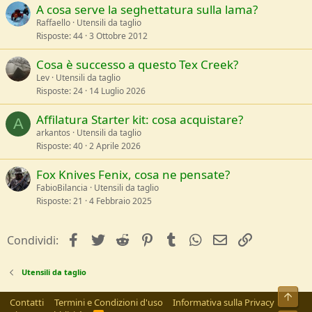
A cosa serve la seghettatura sulla lama?
Raffaello
Utensili da taglio
Risposte
44
3 Ottobre 2012
Cosa è successo a questo Tex Creek?
Lev
Utensili da taglio
Risposte
24
14 Luglio 2026
Affilatura Starter kit: cosa acquistare?
A
arkantos
Utensili da taglio
Risposte
40
2 Aprile 2026
Fox Knives Fenix, cosa ne pensate?
FabioBilancia
Utensili da taglio
Risposte
21
4 Febbraio 2025
facebook
Twitter
Reddit
Pinterest
Tumblr
WhatsApp
e-mail
Link
Condividi:
Utensili da taglio
Alto
Contatti
Termini e Condizioni d'uso
Informativa sulla Privacy