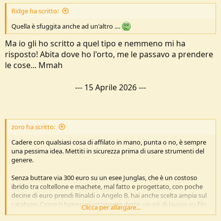
Ridge ha scritto:
Quella è sfuggita anche ad un'altro ....
Ma io gli ho scritto a quel tipo e nemmeno mi ha
risposto! Abita dove ho l'orto, me le passavo a prendere
le cose... Mmah
---
15 Aprile 2026
---
zoro ha scritto:
Cadere con qualsiasi cosa di affilato in mano, punta o no, è sempre
una pessima idea. Mettiti in sicurezza prima di usare strumenti del
genere.
Senza buttare via 300 euro su un esee Junglas, che è un costoso
ibrido tra coltellone e machete, mal fatto e progettato, con poche
decine di euro prendi Rinaldi o Angelo B. hai anche scelta ampia sul
catalogo. Come ti hanno giustamente detto, un pò di lavoro su filo
Clicca per allargare...
e manico e diventano ottimi strumenti. Forse l'unica pecca sono i