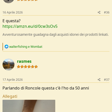
n
s
:
16 Aprile 2026
#36
E questa?
https://amzn.eu/d/0cw3sOv5
Avventurosamente guadagna dagli acquisti idonei dei prodotti linkati.
R
walterfishing
e
Wombat
e
a
c
rasmes
t
i
o
n
s
17 Aprile 2026
#37
:
Parlando di Roncole questa c'è l'ho da 50 anni
Allegati