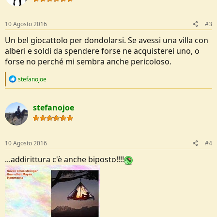
o
n
s
10 Agosto 2016
#3
:
Un bel giocattolo per dondolarsi. Se avessi una villa con
alberi e soldi da spendere forse ne acquisterei uno, o
forse no perché mi sembra anche pericoloso.
R
stefanojoe
e
a
c
stefanojoe
t
i
o
n
s
10 Agosto 2016
#4
:
...addirittura c'è anche biposto!!!!