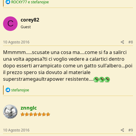
R
ROCKY77
e
stefanojoe
e
a
c
corey82
t
C
i
Guest
o
n
s
10 Agosto 2016
#8
:
Mmmmm.....scusate una cosa ma....come si fa a salirci
una volta appesa?ti ci voglio vedere a calartici dentro
dopo esserti arrampicato come un gatto sull'albero...poi
il prezzo spero sia dovuto al materiale
superstramegaultrapower resistente....
R
stefanojoe
e
a
c
znnglc
t
i
o
n
s
10 Agosto 2016
#9
: