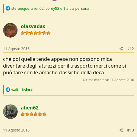
R
stefanojoe
,
alien62
,
corey82
e 1 altra persona
e
a
c
olasvadas
t
i
o
n
s
11 Agosto 2016
#12
:
che poi quelle tende appese non possono mica
diventare degli attrezzi per il trasporto merci come si
può fare con le amache classiche della deca
Ultima modifica:
11 Agosto 2016
R
walterfishing
e
a
c
alien62
t
i
o
n
s
11 Agosto 2016
#13
: