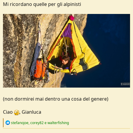
Mi ricordano quelle per gli alpinisti
(non dormirei mai dentro una cosa del genere)
Ciao
, Gianluca
R
stefanojoe
,
corey82
e
walterfishing
e
a