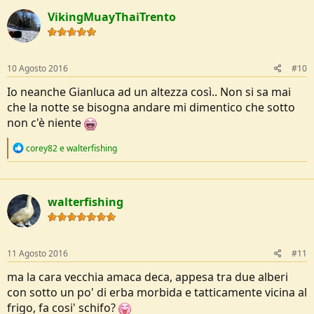
c
VikingMuayThaiTrento
t
i
o
n
s
10 Agosto 2016
#10
:
Io neanche Gianluca ad un altezza così.. Non si sa mai
che la notte se bisogna andare mi dimentico che sotto
non c'è niente
R
corey82
e
walterfishing
e
a
c
t
walterfishing
i
o
n
s
:
11 Agosto 2016
#11
ma la cara vecchia amaca deca, appesa tra due alberi
con sotto un po' di erba morbida e tatticamente vicina al
frigo, fa cosi' schifo?