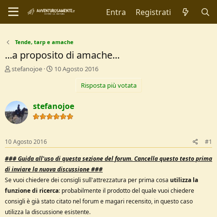
Entra
Registrati
Tende, tarp e amache
...a proposito di amache...
C
D
stefanojoe
10 Agosto 2016
r
a
Risposta più votata
e
t
a
a
t
d
stefanojoe
o
i
r
I
e
n
D
i
10 Agosto 2016
#1
i
z
s
i
###
Guida all'uso di questa sezione del forum.
Cancella questo testo prima
c
o
di inviare la nuova discussione ###
u
Se vuoi chiedere dei consigli sull'attrezzatura per prima cosa
utilizza la
s
s
funzione di ricerca
: probabilmente il prodotto del quale vuoi chiedere
i
consigli è già stato citato nel forum e magari recensito, in questo caso
o
utilizza la discussione esistente.
n