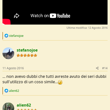
Ultima modifica:
12 Agosto 2016
R
stefanojoe
e
a
c
stefanojoe
t
i
o
n
s
11 Agosto 2016
#14
:
... non avevo dubbi che tutti avreste avuto dei seri dubbi
sull'utilizzo di un coso simile...
R
alien62
e
a
c
alien62
t
i