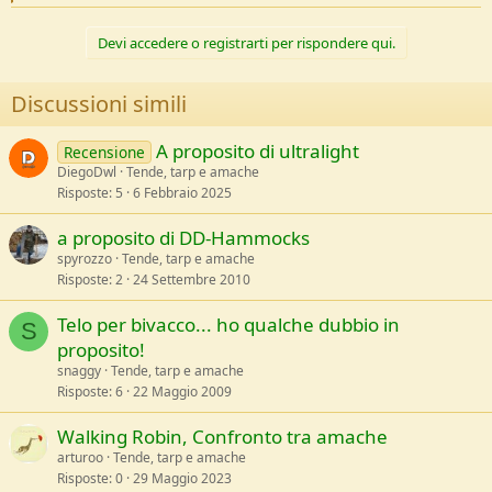
e
a
c
Devi accedere o registrarti per rispondere qui.
t
i
o
Discussioni simili
n
s
:
A proposito di ultralight
Recensione
DiegoDwl
Tende, tarp e amache
Risposte
5
6 Febbraio 2025
a proposito di DD-Hammocks
spyrozzo
Tende, tarp e amache
Risposte
2
24 Settembre 2010
Telo per bivacco... ho qualche dubbio in
S
proposito!
snaggy
Tende, tarp e amache
Risposte
6
22 Maggio 2009
Walking Robin, Confronto tra amache
arturoo
Tende, tarp e amache
Risposte
0
29 Maggio 2023