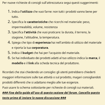
Per nuove richieste di consigli sull'attrezzatura segui questi suggerimenti:
e
Indica
l'utilizzo
che vuoi farne: non tutti i prodotti vanno bene per
tutto.
Specifica le
caratteristiche
che ricerchi nel materiale: peso,
impermeabilità, volume, resistenza
Specifica
l'attività
che vuoi praticare: la durata, il terreno, la
stagione, l'altitudine, la temperatura.
Spiega che tipo di
esperienza
hai nell'ambito di utilizzo del materiale
e riporta la tua
corporatura
.
Indica il
budget
che hai per l'acquisto del materiale.
Se hai individuato dei prodotti adatti al tuo utilizzo indica la
marca
, il
modello
e il
link
alla scheda tecnica del produttore.
Ricordati che stai chiedendo un consiglio: gli utenti potrebbero chiederti
maggiori informazioni sulle tue attività o sul prodotto, magari consigliandoti
prodotti differenti che si adattano meglio alle tue esigenze.
Puoi usare lo schema sottostante per richieste di consigli sui materiali.
### Fine della g
uida all'uso di questa sezione del forum.
Cancella questo
testo prima di inviare la nuova discussione ###