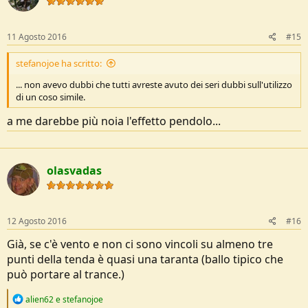
o
n
s
11 Agosto 2016
#15
:
stefanojoe ha scritto:
... non avevo dubbi che tutti avreste avuto dei seri dubbi sull'utilizzo
di un coso simile.
a me darebbe più noia l'effetto pendolo...
olasvadas
12 Agosto 2016
#16
Già, se c'è vento e non ci sono vincoli su almeno tre
punti della tenda è quasi una taranta (ballo tipico che
può portare al trance.)
R
alien62
e
stefanojoe