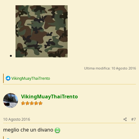
Ultima modifica:
10 Agosto 2016
R
VikingMuayThaiTrento
e
a
c
VikingMuayThaiTrento
t
i
o
n
s
10 Agosto 2016
#7
:
meglio che un divano