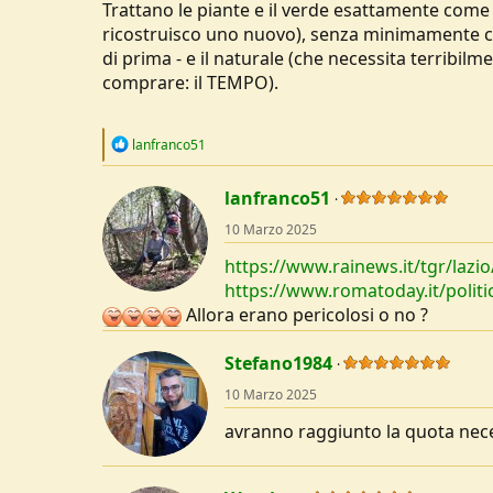
Trattano le piante e il verde esattamente come 
ricostruisco uno nuovo), senza minimamente cogli
di prima - e il naturale (che necessita terribilm
comprare: il TEMPO).
R
lanfranco51
e
a
c
lanfranco51
t
10 Marzo 2025
i
o
https://www.rainews.it/tgr/lazi
n
s
https://www.romatoday.it/politi
:
Allora erano pericolosi o no ?
Stefano1984
10 Marzo 2025
avranno raggiunto la quota neces