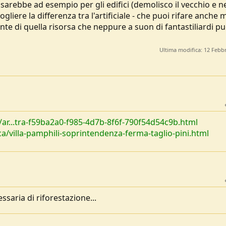
sarebbe ad esempio per gli edifici (demolisco il vecchio e n
ere la differenza tra l'artificiale - che puoi rifare anche 
ente di quella risorsa che neppure a suon di fantastiliardi pu
Ultima modifica:
12 Febb
o/ar...tra-f59ba2a0-f985-4d7b-8f6f-790f54d54c9b.html
ca/villa-pamphili-soprintendenza-ferma-taglio-pini.html
saria di riforestazione...