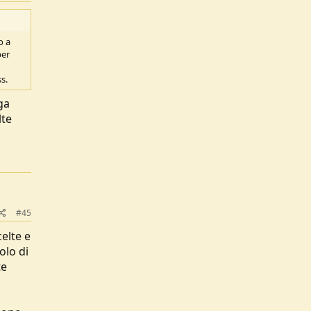
o a
per
s.
ga
lte
#45
elte e
olo di
te