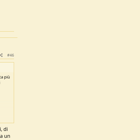
#46
ta più
i
, di
da un