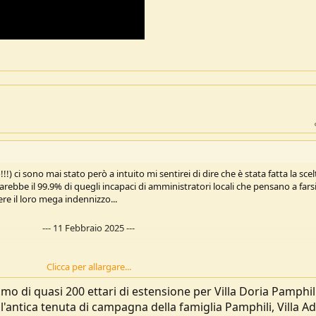
) ci sono mai stato però a intuito mi sentirei di dire che è stata fatta la scel
 farebbe il 99.9% di quegli incapaci di amministratori locali che pensano a fars
re il loro mega indennizzo...
---
11 Febbraio 2025
---
Clicca per allargare...
mo di quasi 200 ettari di estensione per Villa Doria Pamphili
mente.
ll'antica tenuta di campagna della famiglia Pamphili, Villa A