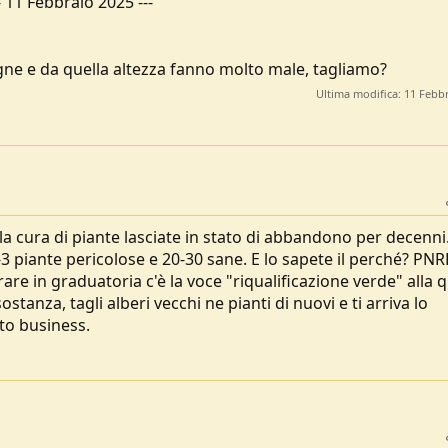
-
11 Febbraio 2025
---
gne e da quella altezza fanno molto male, tagliamo?
Ultima modifica:
11 Febb
lla cura di piante lasciate in stato di abbandono per decenn
2-3 piante pericolose e 20-30 sane. E lo sapete il perché? PNR
re in graduatoria c'è la voce "riqualificazione verde" alla 
sostanza, tagli alberi vecchi ne pianti di nuovi e ti arriva lo
to business.