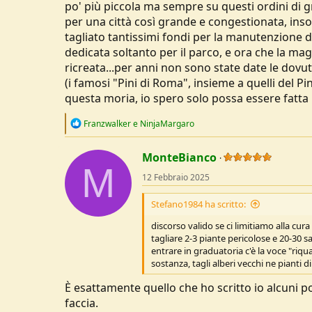
Io non ci capisco niente, per questo esi
po' più piccola ma sempre su questi ordini di g
cosa fare e cosa non fare e quello è.
per una città così grande e congestionata, ins
tagliato tantissimi fondi per la manutenzione 
dedicata soltanto per il parco, e ora che la ma
ricreata...per anni non sono state date le dovute
(i famosi "Pini di Roma", insieme a quelli del Pi
questa moria, io spero solo possa essere fatta 
R
Franzwalker
e
NinjaMargaro
e
a
c
MonteBianco
M
t
12 Febbraio 2025
i
o
n
Stefano1984 ha scritto:
s
:
discorso valido se ci limitiamo alla cur
tagliare 2-3 piante pericolose e 20-30 
entrare in graduatoria c'è la voce "riqual
sostanza, tagli alberi vecchi ne pianti 
È esattamente quello che ho scritto io alcuni p
faccia.