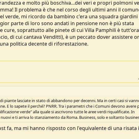
stono i tecnici, da noi chiamiamo un dottore forestale che fa una analisi e ci 
randezza e molto più boschiva...dei veri e propri polmoni ve
omma! Il problema è che nel corso degli ultimi anni il comun
del verde, mi ricordo da bambino c'era una squadra giardini
ggior parte di loro sono andati in pensione non è più stata
 cure, soprattutto alle pinete di cui Villa Pamphili è tutt'ora
ncio, di cui cantava Venditti), è un peccato dover assistere o
una politica decente di riforestazione.
a di piante lasciate in stato di abbandono per decenni. Ma in certi casi si vann
sane. E lo sapete il perché? PNRR. Tra i parametri che i Comuni devono avere 
ificazione verde" alla quale si ascrivono tutte le aree verdi riqualificate. In
di nuovi e ti arriva lo stanziamento da Roma. Business, solo e soltanto busines
ost fa, ma mi hanno risposto con l'equivalente di una risata 