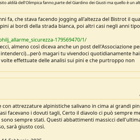
sito aldilà dell'Olimpica fanno,parte del Giardino dei Giusti ma quello è un al
nni fa, che stava facendo jogging all'altezza del Bistrot il qua
ni ai bordi della strada bianca, poi altri casi negli anni tipo
mphilj_allarme_sicurezza-179569470/1/
lecci, almeno così diceva anche un post dell'Associazione per
 intenderci)...però magari tu vivendoci quotidianamente hai
 volte effettuate delle analisi sui pini e che purtroppo non
 con attrezzature alpinistiche salivano in cima ai grandi pin
casi facevano i dovuti tagli, Certo il diavolo ci può sempre m
ci sono sempre stati. Questi abbattimenti massicci dell'ultim
so, sarà giusto così.