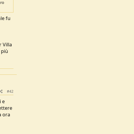
tro
le fu
 Villa
 più
#42
i e
ettere
a ora