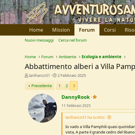
Home
Mission
Forum
Corsi
Riso
Nuovi messaggi
Cerca nel forum
Home
Forum
Ambiente
Ecologia e ambiente
Abbattimento alberi a Villa Pamp
C
D
lanfranco51
2 Febbraio 2025
r
a
Precedente
1
2
3
e
t
a
a
DannyRook
t
d
o
i
11 Febbraio 2025
r
I
e
n
lanfranco51 ha scritto:
D
i
i
z
Io vado a Villa Pamphili quasi quotidia
s
i
vista, A parte il grande cedro del liba
c
o