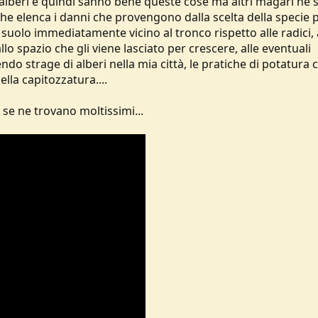
 alberi e quindi sanno bene queste cose ma altri magari ne
e elenca i danni che provengono dalla scelta della specie 
 suolo immediatamente vicino al tronco rispetto alle radici, 
lo spazio che gli viene lasciato per crescere, alle eventuali
do strage di alberi nella mia città, le pratiche di potatura 
ella capitozzatura....
 se ne trovano moltissimi...