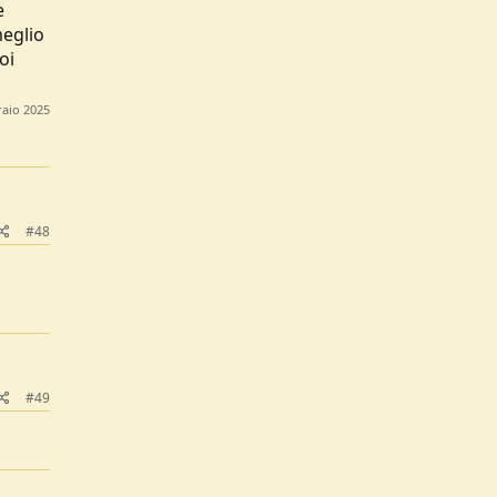
e
meglio
oi
raio 2025
#48
#49