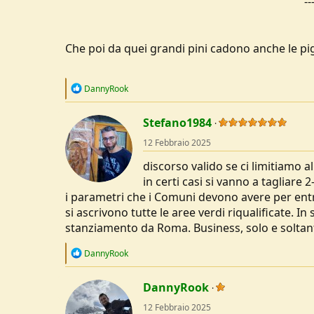
--
Che poi da quei grandi pini cadono anche le pi
R
DannyRook
e
a
c
Stefano1984
t
12 Febbraio 2025
i
o
discorso valido se ci limitiamo a
n
s
in certi casi si vanno a tagliare 
:
i parametri che i Comuni devono avere per entra
si ascrivono tutte le aree verdi riqualificate. In 
stanziamento da Roma. Business, solo e soltan
R
DannyRook
e
a
c
DannyRook
t
12 Febbraio 2025
i