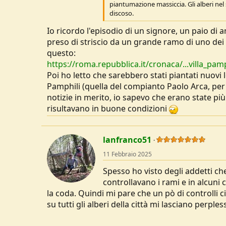
piantumazione massiccia. Gli alberi nel 
u
discoso.
s
s
Io ricordo l'episodio di un signore, un paio di a
i
preso di striscio da un grande ramo di uno dei pi
o
questo:
n
https://roma.repubblica.it/cronaca/...villa_pa
e
Poi ho letto che sarebbero stati piantati nuovi 
Pamphili (quella del compianto Paolo Arca, per
notizie in merito, io sapevo che erano state più
risultavano in buone condizioni
lanfranco51
11 Febbraio 2025
Spesso ho visto degli addetti che
controllavano i rami e in alcuni 
la coda. Quindi mi pare che un pò di controlli 
su tutti gli alberi della città mi lasciano perples