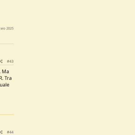
raio 2025
#43
i. Ma
R. Tra
quale
#44