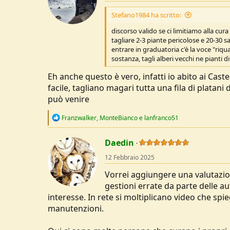
o
n
Stefano1984 ha scritto:
s
:
discorso valido se ci limitiamo alla cur
tagliare 2-3 piante pericolose e 20-30 
entrare in graduatoria c'è la voce "riqual
sostanza, tagli alberi vecchi ne pianti 
Eh anche questo è vero, infatti io abito ai Cas
facile, tagliano magari tutta una fila di platani
può venire
R
Franzwalker
,
MonteBianco
e
lanfranco51
e
a
c
Daedin
t
12 Febbraio 2025
i
o
Vorrei aggiungere una valutazion
n
s
gestioni errate da parte delle a
:
interesse. In rete si moltiplicano video che spie
manutenzioni.