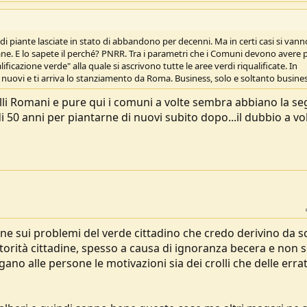
a di piante lasciate in stato di abbandono per decenni. Ma in certi casi si vann
sane. E lo sapete il perché? PNRR. Tra i parametri che i Comuni devono avere 
ificazione verde" alla quale si ascrivono tutte le aree verdi riqualificate. In
di nuovi e ti arriva lo stanziamento da Roma. Business, solo e soltanto busines
telli Romani e pure qui i comuni a volte sembra abbiano la se
 di 50 anni per piantarne di nuovi subito dopo...il dubbio a vo
e sui problemi del verde cittadino che credo derivino da sc
utorità cittadine, spesso a causa di ignoranza becera e non s
gano alle persone le motivazioni sia dei crolli che delle erra