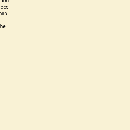
 sono
poco
allo
che