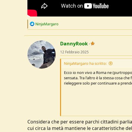
R
NinjaMargaro
e
a
c
t
DannyRook
i
o
12 Febbraio 2025
n
s
NinjaMargaro ha scritto:
:
Ecco io non vivo a Roma ne (purtroppo!!!
sensata. Tra l'altro è la stessa cosa che
rieleggere solo per continuare a prende
Ecco ma tu sei in grado di capire?
Considera che per essere parchi cittadini parlia
Leggo volentieri, senza polemica vera
cui circa la metà mantiene le caratteristiche de