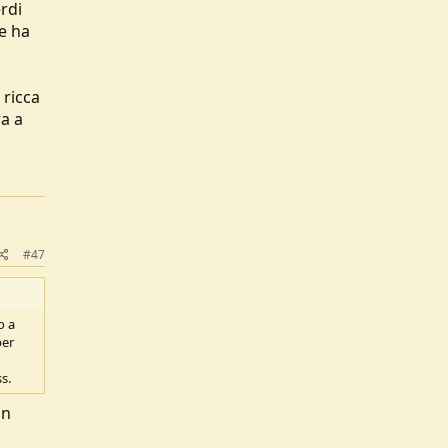
dice
rdi
e ha
 ricca
ra a
#47
o a
per
s.
in