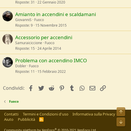
Risposte
31
22 Gennaio 2020
Amianto in accendini e scaldamani
GiovanniS
Fuoco
Risposte
9
15 Novembre 2015
Accessorio per accendini
Samuraiciccione
Fuoco
Risposte
15
24 Aprile 2014
Problema con accendino IMCO
Dobler
Fuoco
Risposte
11
15 Febbraio 2022
facebook
Twitter
Reddit
Pinterest
Tumblr
WhatsApp
e-mail
Link
Condividi:
Fuoco
Alto
Contatti
Termini e Condizioni d'uso
Informativa sulla Privacy
Aiuto
Pubblicità
R
Bass
S
S
®
Community platform by XenForo
© 2010-2021 XenForo Ltd.