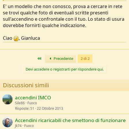
e
E' un modello che non conosco, prova a cercare in rete
se trovi qualche foto di eventuali scritte presenti
sull'accendino e confrontale con il tuo. Lo stato di usura
dovrebbe fornirti qualche indicazione.
Ciao
, Gianluca
Primo
Precedente
2 di 2
Devi accedere o registrarti per rispondere qui.
Discussioni simili
accendini IMCO
Sile86
Fuoco
Risposte
51
22 Ottobre 2013
Accendini ricaricabili che smettono di funzionare
Jk74
Fuoco