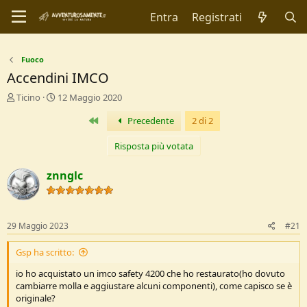
Entra
Registrati
Fuoco
Accendini IMCO
C
D
Ticino
12 Maggio 2020
r
a
Primo
Precedente
2 di 2
e
t
a
a
t
d
Risposta più votata
o
i
r
I
znnglc
e
n
D
i
i
z
s
i
29 Maggio 2023
#21
c
o
u
Gsp ha scritto:
s
s
io ho acquistato un imco safety 4200 che ho restaurato(ho dovuto
i
cambiarre molla e aggiustare alcuni componenti), come capisco se è
o
originale?
n