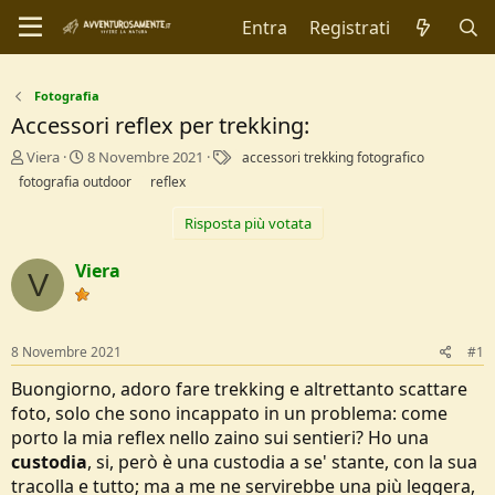
Entra
Registrati
Fotografia
Accessori reflex per trekking:
C
D
T
Viera
8 Novembre 2021
accessori trekking fotografico
r
a
a
fotografia outdoor
reflex
e
t
g
a
a
Risposta più votata
t
d
o
i
Viera
r
I
V
e
n
D
i
i
z
8 Novembre 2021
#1
s
i
c
o
Buongiorno, adoro fare trekking e altrettanto scattare
u
foto, solo che sono incappato in un problema: come
s
s
porto la mia reflex nello zaino sui sentieri? Ho una
i
custodia
, si, però è una custodia a se' stante, con la sua
o
tracolla e tutto; ma a me ne servirebbe una più leggera,
n