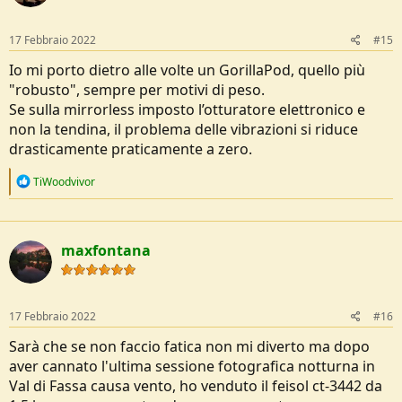
17 Febbraio 2022
#15
Io mi porto dietro alle volte un GorillaPod, quello più
"robusto", sempre per motivi di peso.
Se sulla mirrorless imposto l’otturatore elettronico e
non la tendina, il problema delle vibrazioni si riduce
drasticamente praticamente a zero.
R
TiWoodvivor
e
a
c
t
maxfontana
i
o
n
s
:
17 Febbraio 2022
#16
Sarà che se non faccio fatica non mi diverto ma dopo
aver cannato l'ultima sessione fotografica notturna in
Val di Fassa causa vento, ho venduto il feisol ct-3442 da