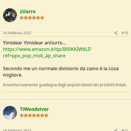
zUorro
16 Febbraio 2022
#10
Yimidear Yimidear antiurto...
https://www.amazon.it/dp/B00KKIW6LI?
ref=ppx_pop_mob_ap_share
Secondo me un normale divisiorio da zaino è la cosa
migliore.
Avventurosamente guadagna dagli acquisti idonei dei prodotti linkati.
TiWoodvivor
16 Febbraio 2022
#11