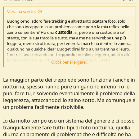
Viera ha scritto:
Buongiorno, adoro fare trekking e altrettanto scattare foto, solo
che sono incappato in un problema: come porto la mia reflex nello
zaino sui sentieri? Ho una
custodia
, si, però è una custodia a se'
stante, con la sua tracolla e tutto; ma a me ne servirebbe una più
leggera, meno strutturata, per tenere la macchina dentro lo zaino...
qualcuno ha qualche idea? Budget direi fino a una trentina di euro.
Inoltre stavo cercando un
treppiede
piccolino, leggero, adatto alle
le foto notturne, qui il budget si aggira attorno ai 50-60€.
Clicca per allargare...
Grazie in anticipo!!
La maggior parte dei treppiede sono funzionali anche in
notturna, spesso hanno pure un gancino inferiori o lo
puoi fare tu, risolvendo eventualmente il problema della
leggerezza, attaccandoci lo zaino sotto. Ma comunque é
un problema facilmente risolvibile.
Io da molto tempo uso un sistema del genere e ci posso
tranquillamente fare tutti i tipi di foto notturna, quella
diurna chiaramente di problematiche e difficoltà ne ha