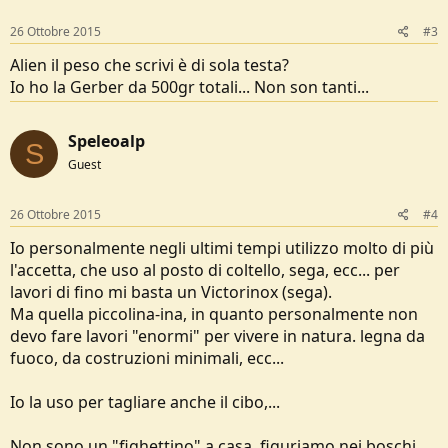
n
s
26 Ottobre 2015
#3
:
Alien il peso che scrivi è di sola testa?
Io ho la Gerber da 500gr totali... Non son tanti...
Speleoalp
S
Guest
26 Ottobre 2015
#4
Io personalmente negli ultimi tempi utilizzo molto di più
l'accetta, che uso al posto di coltello, sega, ecc... per
lavori di fino mi basta un Victorinox (sega).
Ma quella piccolina-ina, in quanto personalmente non
devo fare lavori "enormi" per vivere in natura. legna da
fuoco, da costruzioni minimali, ecc...
Io la uso per tagliare anche il cibo,...
Non sono un "fighettino" a casa, figuriamo nei boschi....