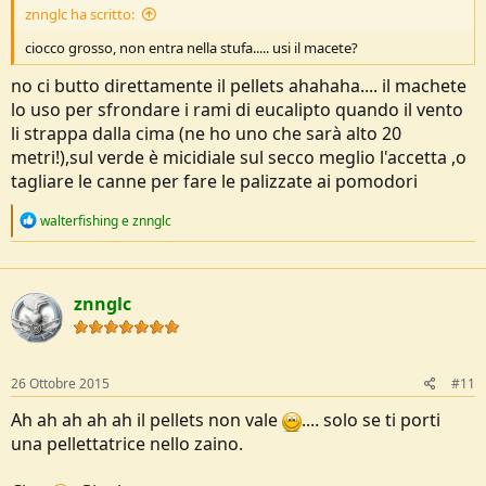
znnglc ha scritto:
ciocco grosso, non entra nella stufa..... usi il macete?
no ci butto direttamente il pellets ahahaha.... il machete
lo uso per sfrondare i rami di eucalipto quando il vento
li strappa dalla cima (ne ho uno che sarà alto 20
metri!),sul verde è micidiale sul secco meglio l'accetta ,o
tagliare le canne per fare le palizzate ai pomodori
R
walterfishing
e
znnglc
e
a
c
t
znnglc
i
o
n
s
:
26 Ottobre 2015
#11
Ah ah ah ah ah il pellets non vale
.... solo se ti porti
una pellettatrice nello zaino.