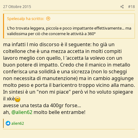
s
27 Ottobre 2015
#18
:
Speleoalp ha scritto:
L'ho trovata leggera, piccola e poco impattante effettivamente... ma
validissima per ciò che concerne le attività a 360°
ma infatti l mio discorso è il seguente: ho già un
coltellone che è una mezza accetta in molti compiti
lavoro meglio con quello, l 'accetta la volevo con un
buon potere di impatto. Credo che il manico in metallo
conferisca una solidità e una sicrezza (non lo scheggi
non necessita di manutenzione) ma in cambio aggiunge
molto peso e porta il baricentro troppo vicino alla mano.
In sintesi è un "non mi piace" però vi ho voluto spiegare
il xkè
avesse una testa da 400gr forse...
ah,
@alien62
molto belle entrambe!
R
alien62
e
a
c