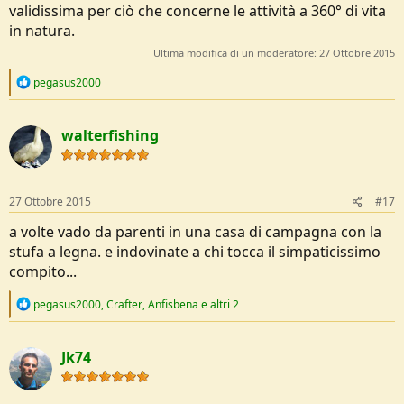
validissima per ciò che concerne le attività a 360° di vita
in natura.
Ultima modifica di un moderatore:
27 Ottobre 2015
R
pegasus2000
e
a
c
walterfishing
t
i
o
n
s
27 Ottobre 2015
#17
:
a volte vado da parenti in una casa di campagna con la
stufa a legna. e indovinate a chi tocca il simpaticissimo
compito...
R
pegasus2000
,
Crafter
,
Anfisbena
e altri 2
e
a
c
Jk74
t
i
o
n