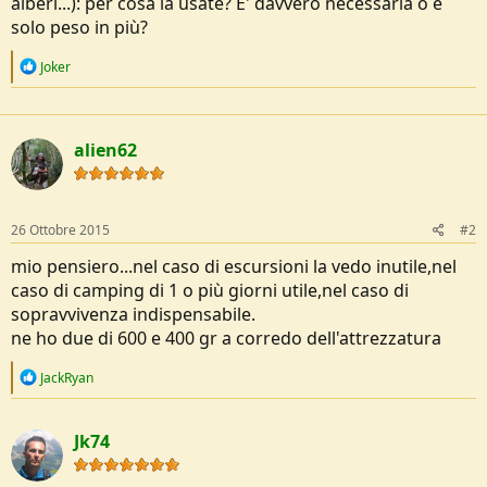
alberi...): per cosa la usate? E' davvero necessaria o è
e
solo peso in più?
R
Joker
e
a
c
t
alien62
i
o
n
s
:
26 Ottobre 2015
#2
mio pensiero...nel caso di escursioni la vedo inutile,nel
caso di camping di 1 o più giorni utile,nel caso di
sopravvivenza indispensabile.
ne ho due di 600 e 400 gr a corredo dell'attrezzatura
R
JackRyan
e
a
c
Jk74
t
i
o