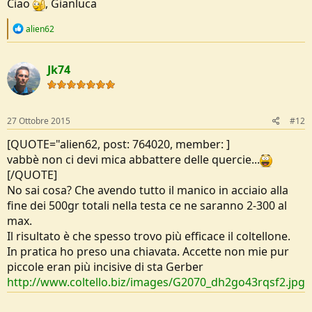
Ciao
, Gianluca
R
alien62
e
a
c
Jk74
t
i
o
n
s
27 Ottobre 2015
#12
:
[QUOTE="alien62, post: 764020, member: ]
vabbè non ci devi mica abbattere delle quercie...
[/QUOTE]
No sai cosa? Che avendo tutto il manico in acciaio alla
fine dei 500gr totali nella testa ce ne saranno 2-300 al
max.
Il risultato è che spesso trovo più efficace il coltellone.
In pratica ho preso una chiavata. Accette non mie pur
piccole eran più incisive di sta Gerber
http://www.coltello.biz/images/G2070_dh2go43rqsf2.jpg