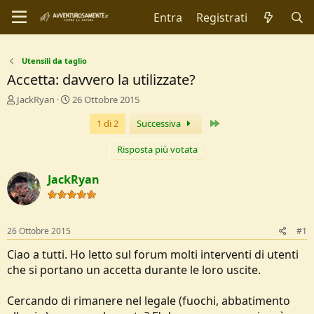
Entra
Registrati
Utensili da taglio
Accetta: davvero la utilizzate?
C
D
JackRyan
26 Ottobre 2015
r
a
Ultimo
1 di 2
Successiva
e
t
a
a
t
d
Risposta più votata
o
i
r
I
JackRyan
e
n
D
i
i
z
s
i
26 Ottobre 2015
#1
c
o
u
Ciao a tutti. Ho letto sul forum molti interventi di utenti
s
che si portano un accetta durante le loro uscite.
s
i
Cercando di rimanere nel legale (fuochi, abbatimento
o
n