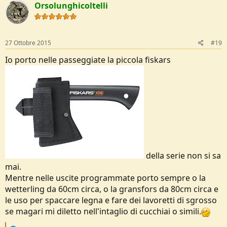
Orsolunghicoltelli
t
i
o
n
s
27 Ottobre 2015
#19
:
Io porto nelle passeggiate la piccola fiskars
della serie non si sa
mai.
Mentre nelle uscite programmate porto sempre o la
wetterling da 60cm circa, o la gransfors da 80cm circa e
le uso per spaccare legna e fare dei lavoretti di sgrosso
se magari mi diletto nell'intaglio di cucchiai o simili.