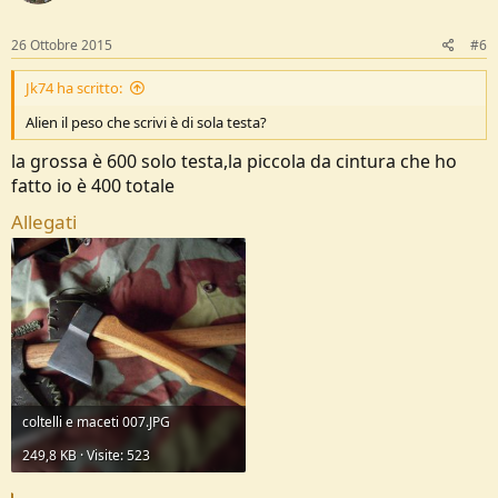
n
s
:
26 Ottobre 2015
#6
Jk74 ha scritto:
Alien il peso che scrivi è di sola testa?
la grossa è 600 solo testa,la piccola da cintura che ho
fatto io è 400 totale
Allegati
coltelli e maceti 007.JPG
249,8 KB · Visite: 523