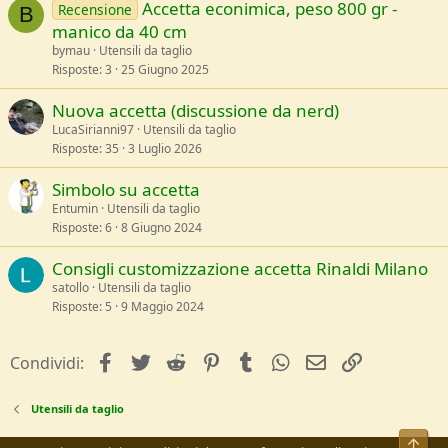
Accetta econimica, peso 800 gr -
Recensione
B
manico da 40 cm
bymau
Utensili da taglio
Risposte
3
25 Giugno 2025
Nuova accetta (discussione da nerd)
LucaSirianni97
Utensili da taglio
Risposte
35
3 Luglio 2026
Simbolo su accetta
Entumin
Utensili da taglio
Risposte
6
8 Giugno 2024
Consigli customizzazione accetta Rinaldi Milano
satollo
Utensili da taglio
Risposte
5
9 Maggio 2024
facebook
Twitter
Reddit
Pinterest
Tumblr
WhatsApp
e-mail
Link
Condividi:
Utensili da taglio
Alto