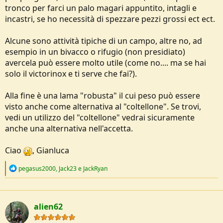
tronco per farci un palo magari appuntito, intagli e
incastri, se ho necessità di spezzare pezzi grossi ect ect.
Alcune sono attività tipiche di un campo, altre no, ad
esempio in un bivacco o rifugio (non presidiato)
avercela può essere molto utile (come no.... ma se hai
solo il victorinox e ti serve che fai?).
Alla fine è una lama "robusta" il cui peso può essere
visto anche come alternativa al "coltellone". Se trovi,
vedi un utilizzo del "coltellone" vedrai sicuramente
anche una alternativa nell'accetta.
Ciao
, Gianluca
R
pegasus2000
,
Jack23
e
JackRyan
e
a
c
t
alien62
i
o