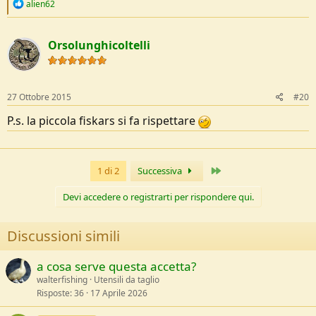
R
alien62
e
a
c
Orsolunghicoltelli
t
i
o
n
s
27 Ottobre 2015
#20
:
P.s. la piccola fiskars si fa rispettare
Ultimo
1 di 2
Successiva
Devi accedere o registrarti per rispondere qui.
Discussioni simili
a cosa serve questa accetta?
walterfishing
Utensili da taglio
Risposte
36
17 Aprile 2026