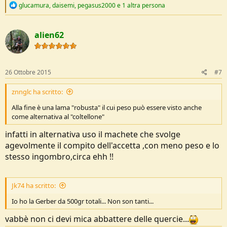
R
glucamura
,
daisemi
,
pegasus2000
e 1 altra persona
e
a
c
alien62
t
i
o
n
s
26 Ottobre 2015
#7
:
znnglc ha scritto:
Alla fine è una lama "robusta" il cui peso può essere visto anche
come alternativa al "coltellone"
infatti in alternativa uso il machete che svolge
agevolmente il compito dell'accetta ,con meno peso e lo
stesso ingombro,circa ehh !!
Jk74 ha scritto:
Io ho la Gerber da 500gr totali... Non son tanti...
vabbè non ci devi mica abbattere delle quercie...