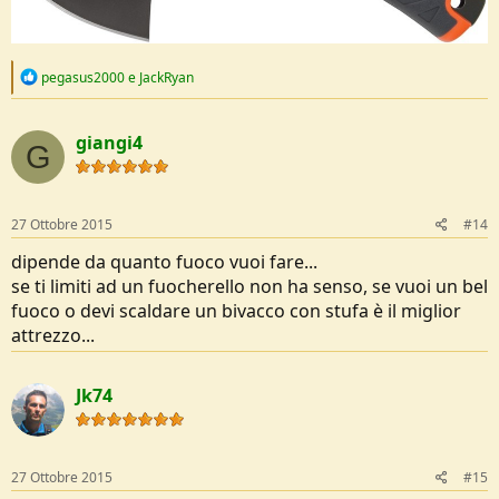
R
pegasus2000
e
JackRyan
e
a
c
giangi4
t
G
i
o
n
s
27 Ottobre 2015
#14
:
dipende da quanto fuoco vuoi fare...
se ti limiti ad un fuocherello non ha senso, se vuoi un bel
fuoco o devi scaldare un bivacco con stufa è il miglior
attrezzo...
Jk74
27 Ottobre 2015
#15