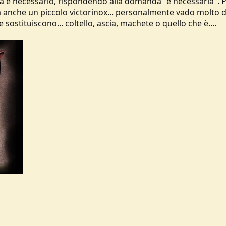
la è necessario, rispondendo alla domanda "è necessaria". P
sta anche un piccolo victorinox... personalmente vado molto d
sostituiscono... coltello, ascia, machete o quello che è....