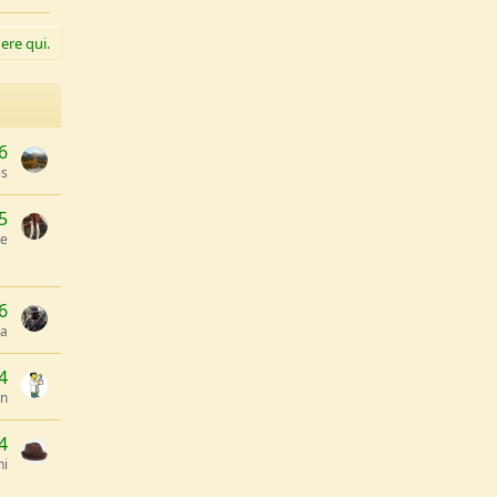
ere qui.
6
s
5
ge
6
ia
4
in
4
hi