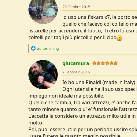
t
28 Ottobre 2015
i
o
io uso una fiskars x7, la porto se
n
s
quello che facevo col coltello m
:
listarelle per accendere il fuoco, il retro lo u
coltelli per tagli più piccoli o per il cibo
R
walterfishing
e
a
c
glucamura
t
7 Febbraio 2016
i
o
Io ho una Rinaldi (made in Italy)
n
s
Ogni utensile ha il suo uso spe
:
impiego non ideale ma possibile.
Quello che cambia, tra vari attrezzi, e' anche
tanto minore quanto piu' e' funzionale l'attrez
L'accetta la considero un attrezzo milto utile i
molto.
Poi, puo' essere utile per un periodo uscire sol
usare l'utensile quanto meglio possibile.