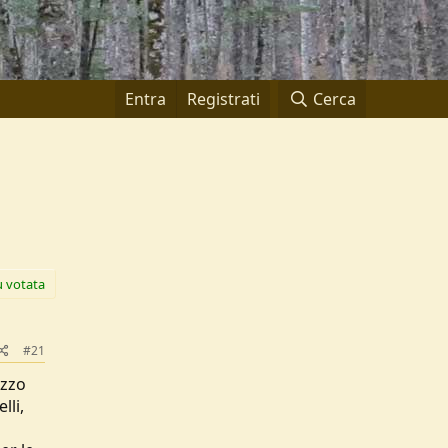
Entra
Registrati
Cerca
ù votata
#21
izzo
lli,