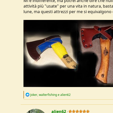
Mi è indifferente, ma potrei anche dire che nul
u
attività più "usate" per una vita in natura, ba
s
lune, ma questi attrezzi per me si equivalgono e 
s
i
o
n
e
R
Joker
,
walterfishing
e
alien62
e
a
c
t
alien62