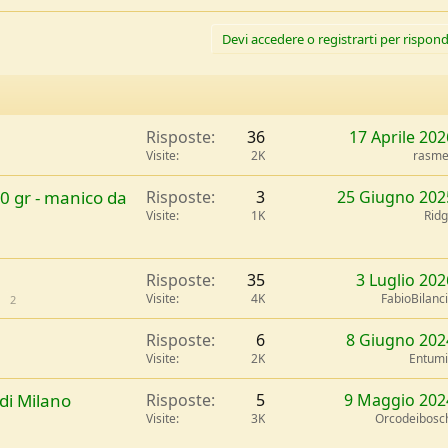
Devi accedere o registrarti per rispond
Risposte
36
17 Aprile 202
Visite
2K
rasme
0 gr - manico da
Risposte
3
25 Giugno 202
Visite
1K
Rid
Risposte
35
3 Luglio 202
Visite
4K
FabioBilanc
2
Risposte
6
8 Giugno 202
Visite
2K
Entum
di Milano
Risposte
5
9 Maggio 202
Visite
3K
Orcodeibosc