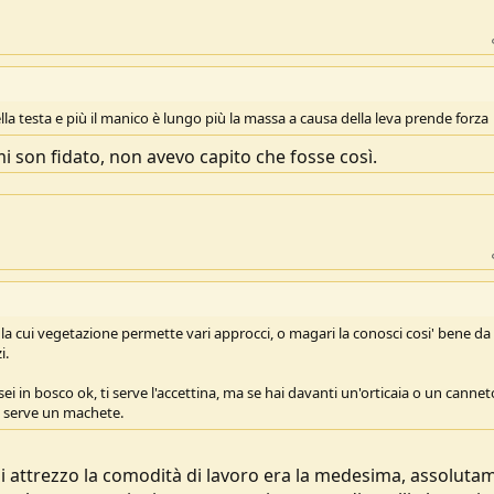
ella testa e più il manico è lungo più la massa a causa della leva prende forza
i son fidato, non avevo capito che fosse così.
a cui vegetazione permette vari approcci, o magari la conosci cosi' bene da
i.
 sei in bosco ok, ti serve l'accettina, ma se hai davanti un'orticaia o un cannet
 e serve un machete.
 attrezzo la comodità di lavoro era la medesima, assoluta