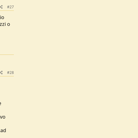
#27
io
zzi o
#28
e
ovo
 ad