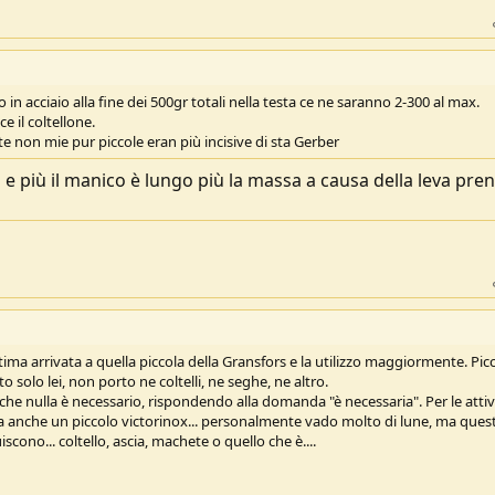
in acciaio alla fine dei 500gr totali nella testa ce ne saranno 2-300 al max.
ce il coltellone.
te non mie pur piccole eran più incisive di sta Gerber
ta e più il manico è lungo più la massa a causa della leva pre
tima arrivata a quella piccola della Gransfors e la utilizzo maggiormente. Picc
solo lei, non porto ne coltelli, ne seghe, ne altro.
 che nulla è necessario, rispondendo alla domanda "è necessaria". Per le attiv
ta anche un piccolo victorinox... personalmente vado molto di lune, ma quest
scono... coltello, ascia, machete o quello che è....