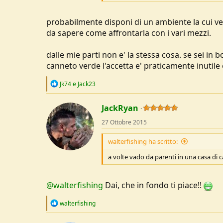
probabilmente disponi di un ambiente la cui ve
da sapere come affrontarla con i vari mezzi.
dalle mie parti non e' la stessa cosa. se sei in b
canneto verde l'accetta e' praticamente inutile
R
Jk74
e
Jack23
e
a
c
JackRyan
t
27 Ottobre 2015
i
o
n
walterfishing ha scritto:
s
:
a volte vado da parenti in una casa di c
@walterfishing
Dai, che in fondo ti piace!!
R
walterfishing
e
a