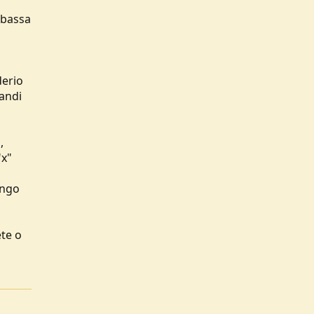
n bassa
derio
randi
,
"x"
engo
ete o