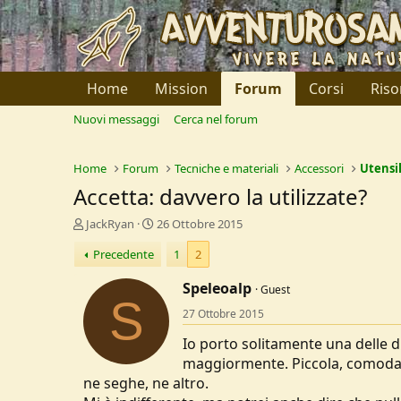
Home
Mission
Forum
Corsi
Riso
Nuovi messaggi
Cerca nel forum
Home
Forum
Tecniche e materiali
Accessori
Utensil
Accetta: davvero la utilizzate?
C
D
JackRyan
26 Ottobre 2015
r
a
Precedente
1
2
e
t
a
a
Speleoalp
t
d
Guest
S
o
i
27 Ottobre 2015
r
I
e
n
Io porto solitamente una delle du
D
i
maggiormente. Piccola, comoda e 
i
z
ne seghe, ne altro.
s
i
c
o