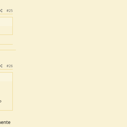
#25
#26
o
mente