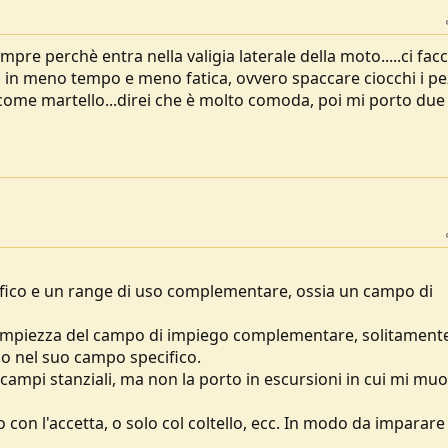
mpre perchè entra nella valigia laterale della moto.....ci facc
a in meno tempo e meno fatica, ovvero spaccare ciocchi i pe
so come martello...direi che è molto comoda, poi mi porto due
cifico e un range di uso complementare, ossia un campo di
 l'ampiezza del campo di impiego complementare, solitament
zo nel suo campo specifico.
n campi stanziali, ma non la porto in escursioni in cui mi mu
o con l'accetta, o solo col coltello, ecc. In modo da imparare