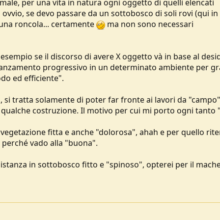
le, per una vita in natura ogni oggetto di quelli elencati
i ovvio, se devo passare da un sottobosco di soli rovi (qui i
 una roncola... certamente
ma non sono necessari
 esempio se il discorso di avere X oggetto và in base al desi
l'avanzamento progressivo in un determinato ambiente per g
do ed efficiente".
ci, si tratta solamente di poter far fronte ai lavori da "campo"
 qualche costruzione. Il motivo per cui mi porto ogni tanto 
vegetazione fitta e anche "dolorosa", ahah e per quello rit
a perché vado alla "buona".
stanza in sottobosco fitto e "spinoso", opterei per il mach