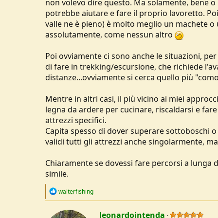
non volevo dire questo. Ma solamente, bene o ma
potrebbe aiutare e fare il proprio lavoretto. Po
valle ne è pieno) è molto meglio un machete o
assolutamente, come nessun altro
Poi ovviamente ci sono anche le situazioni, per
di fare in trekking/escursione, che richiede 
distanze...ovviamente si cerca quello più "como
Mentre in altri casi, il più vicino ai miei approc
legna da ardere per cucinare, riscaldarsi e fare
attrezzi specifici.
Capita spesso di dover superare sottoboschi o 
validi tutti gli attrezzi anche singolarmente, m
Chiaramente se dovessi fare percorsi a lunga di
simile.
R
walterfishing
e
a
c
leonardointenda