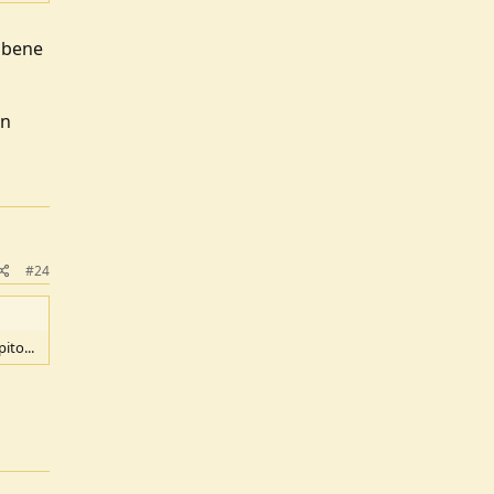
' bene
un
#24
ito...