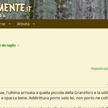
rse
Attività
i da taglio
Risposta pi
e, l'ultima arrivata a quella piccola della Gransfors e la util
spacca bene. Addirittura porto solo lei, non porto ne colte