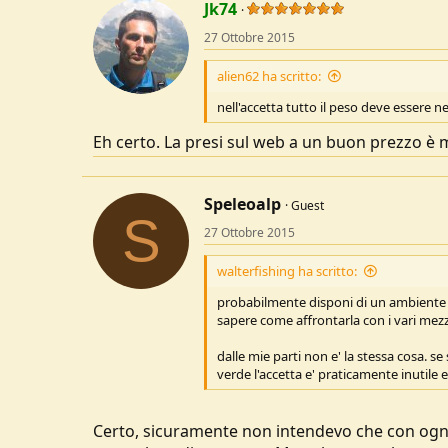
c
Jk74
t
27 Ottobre 2015
i
o
n
alien62 ha scritto:
s
:
nell'accetta tutto il peso deve essere n
Eh certo. La presi sul web a un buon prezzo è m
Speleoalp
Guest
S
27 Ottobre 2015
walterfishing ha scritto:
probabilmente disponi di un ambiente l
sapere come affrontarla con i vari mezz
dalle mie parti non e' la stessa cosa. se
verde l'accetta e' praticamente inutile
Certo, sicuramente non intendevo che con ogni