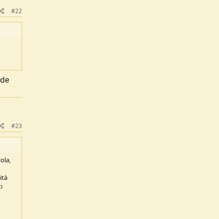
#22
nde
#23
ola,
ità
i