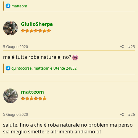
R
matteom
e
a
c
GiulioSherpa
t
i
o
n
s
5 Giugno 2020
#25
:
ma è tutta roba naturale, no?
R
quintocorse
,
matteom
e
Utente 24852
e
a
c
t
matteom
i
o
n
s
:
5 Giugno 2020
#26
salute, fino a che è roba naturale no problem ma penso
sia meglio smettere altrimenti andiamo ot