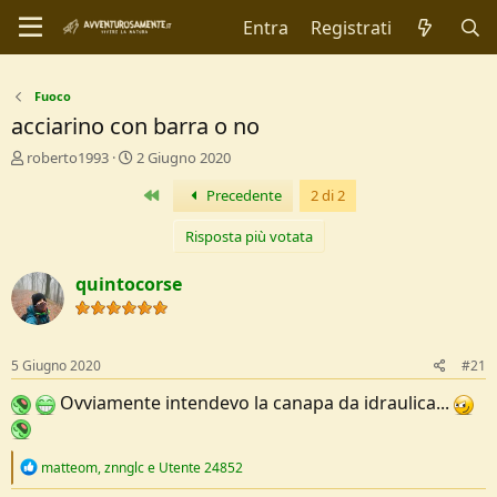
Entra
Registrati
Fuoco
acciarino con barra o no
C
D
roberto1993
2 Giugno 2020
r
a
Primo
Precedente
2 di 2
e
t
a
a
t
d
Risposta più votata
o
i
r
I
quintocorse
e
n
D
i
i
z
s
i
5 Giugno 2020
#21
c
o
u
Ovviamente intendevo la canapa da idraulica...
s
s
i
R
matteom
,
znnglc
e
Utente 24852
o
e
n