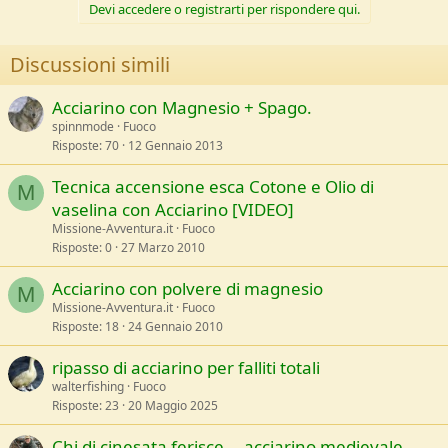
Devi accedere o registrarti per rispondere qui.
Discussioni simili
Acciarino con Magnesio + Spago.
spinnmode
Fuoco
Risposte
70
12 Gennaio 2013
Tecnica accensione esca Cotone e Olio di
M
vaselina con Acciarino [VIDEO]
Missione-Avventura.it
Fuoco
Risposte
0
27 Marzo 2010
Acciarino con polvere di magnesio
M
Missione-Avventura.it
Fuoco
Risposte
18
24 Gennaio 2010
ripasso di acciarino per falliti totali
walterfishing
Fuoco
Risposte
23
20 Maggio 2025
Chi di cinesata ferisce....acciarino medievale