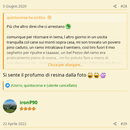
s
5 Giugno 2020
#28
:
quintocorse ha scritto:
Più che altro direi che ci arrestano
comunque per ritornare in tema, l altro giorno in un uscita
tranquilla col cane sui monti sopra casa, mi son trovato un povero
pino caduto, un ramo intralciava il sentiero, così tiro fuori il mio
seghetto per ripulire e taaaaac, un bel Pezzo del ramo era
praticamente pieno di resina... nn ho potuto fare a meno di
prenderne un pó... mentre scaldavo l acqua per il thè l ho ripulito e
Clicca per allargare...
fatto a pezzi.... una meraviglia....alle volte vado x cercarne un pó e
non lo trovo... poi senza volerlo ti capita sottomano 30 cm di
Si sente il profumo di resina dalla foto
fatwood!
Vedi l'allegato 208087
R
zUorro
,
quintocorse
e
(utente cancellato)
e
a
c
ironP90
t
i
o
n
s
22 Aprile 2022
#29
: