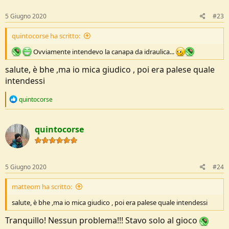
n
s
5 Giugno 2020
#23
:
quintocorse ha scritto:
Ovviamente intendevo la canapa da idraulica...
salute, è bhe ,ma io mica giudico , poi era palese quale
intendessi
R
quintocorse
e
a
c
quintocorse
t
i
o
n
s
5 Giugno 2020
#24
:
matteom ha scritto:
salute, è bhe ,ma io mica giudico , poi era palese quale intendessi
Tranquillo! Nessun problema!!! Stavo solo al gioco