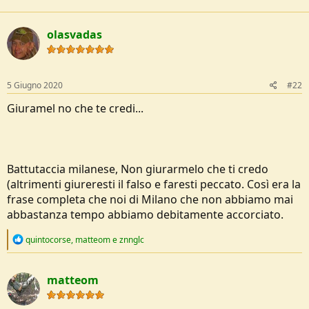
a
e
c
t
olasvadas
i
o
n
s
:
5 Giugno 2020
#22
Giuramel no che te credi...
Battutaccia milanese, Non giurarmelo che ti credo
(altrimenti giureresti il falso e faresti peccato. Così era la
frase completa che noi di Milano che non abbiamo mai
abbastanza tempo abbiamo debitamente accorciato.
R
quintocorse
,
matteom
e
znnglc
e
a
c
matteom
t
i
o