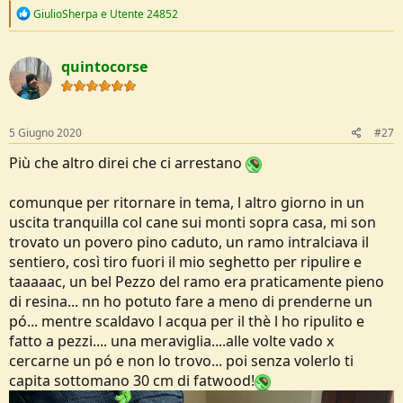
R
GiulioSherpa
e
Utente 24852
e
a
c
quintocorse
t
i
o
n
s
5 Giugno 2020
#27
:
Più che altro direi che ci arrestano
comunque per ritornare in tema, l altro giorno in un
uscita tranquilla col cane sui monti sopra casa, mi son
trovato un povero pino caduto, un ramo intralciava il
sentiero, così tiro fuori il mio seghetto per ripulire e
taaaaac, un bel Pezzo del ramo era praticamente pieno
di resina... nn ho potuto fare a meno di prenderne un
pó... mentre scaldavo l acqua per il thè l ho ripulito e
fatto a pezzi.... una meraviglia....alle volte vado x
cercarne un pó e non lo trovo... poi senza volerlo ti
capita sottomano 30 cm di fatwood!