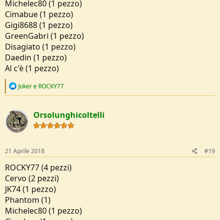
Michelec80 (1 pezzo)
Cimabue (1 pezzo)
Gigi8688 (1 pezzo)
GreenGabri (1 pezzo)
Disagiato (1 pezzo)
Daedin (1 pezzo)
Al c'è (1 pezzo)
R
Joker
e
ROCKY77
e
a
c
Orsolunghicoltelli
t
i
o
n
s
21 Aprile 2018
#19
:
ROCKY77 (4 pezzi)
Cervo (2 pezzi)
JK74 (1 pezzo)
Phantom (1)
Michelec80 (1 pezzo)