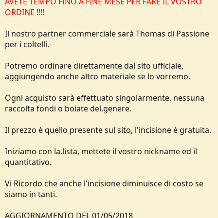
AVETE TEMPO FINO A FINE MESE PER FARE IL VOSTRO
e
ORDINE !!!!
Il nostro partner commerciale sarà Thomas di Passione
per i coltelli.
Potremo ordinare direttamente dal sito ufficiale,
aggiungendo anche altro materiale se lo vorremo.
Ogni acquisto sarà effettuato singolarmente, nessuna
raccolta fondi o boiate del.genere.
Il prezzo è quello presente sul sito, l'incisione è gratuita.
Iniziamo con la.lista, mettete il vostro nickname ed il
quantitativo.
Vi Ricordo che anche l'incisione diminuisce di costo se
siamo in tanti.
AGGIORNAMENTO DEL 01/05/2018