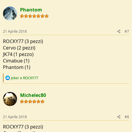
a
c
Phantom
t
i
o
n
s
21 Aprile 2018
#7
:
ROCKY77 (3 pezzi)
Cervo (2 pezzi)
JK74 (1 pezzo)
Cimabue (1)
Phantom (1)
R
Joker
e
ROCKY77
e
a
c
Michelec80
t
i
o
n
s
21 Aprile 2018
#8
:
ROCKY77 (3 pezzi)