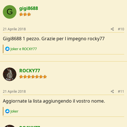
a
c
gigi8688
t
G
i
o
n
s
21 Aprile 2018
#10
:
Gigi8688 1 pezzo. Grazie per l impegno rocky77
R
Joker
e
ROCKY77
e
a
c
t
ROCKY77
i
o
n
s
:
21 Aprile 2018
#11
Aggiornate la lista aggiungendo il vostro nome.
R
Joker
e
a
c