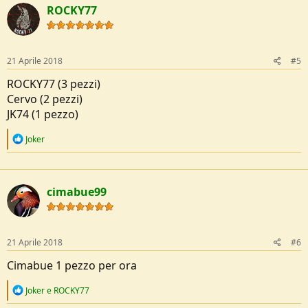
c
ROCKY77
t
i
o
n
s
21 Aprile 2018
#5
:
ROCKY77 (3 pezzi)
Cervo (2 pezzi)
JK74 (1 pezzo)
R
Joker
e
a
c
t
cimabue99
i
o
n
s
:
21 Aprile 2018
#6
Cimabue 1 pezzo per ora
R
Joker
e
ROCKY77
e