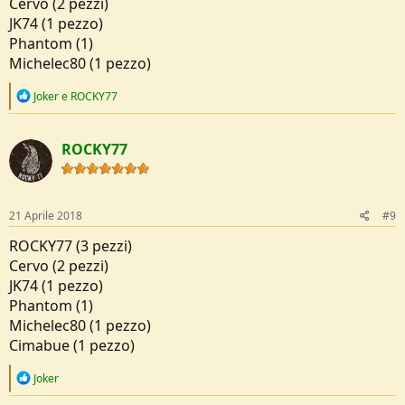
Cervo (2 pezzi)
JK74 (1 pezzo)
Phantom (1)
Michelec80 (1 pezzo)
R
Joker
e
ROCKY77
e
a
c
ROCKY77
t
i
o
n
s
21 Aprile 2018
#9
:
ROCKY77 (3 pezzi)
Cervo (2 pezzi)
JK74 (1 pezzo)
Phantom (1)
Michelec80 (1 pezzo)
Cimabue (1 pezzo)
R
Joker
e