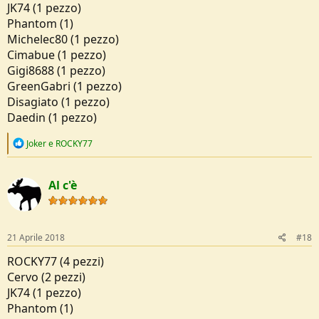
JK74 (1 pezzo)
Phantom (1)
Michelec80 (1 pezzo)
Cimabue (1 pezzo)
Gigi8688 (1 pezzo)
GreenGabri (1 pezzo)
Disagiato (1 pezzo)
Daedin (1 pezzo)
R
Joker
e
ROCKY77
e
a
c
Al c'è
t
i
o
n
s
21 Aprile 2018
#18
:
ROCKY77 (4 pezzi)
Cervo (2 pezzi)
JK74 (1 pezzo)
Phantom (1)