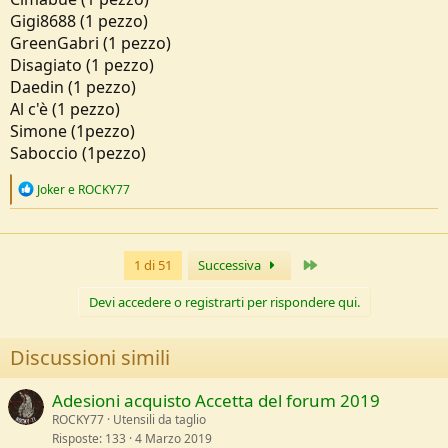
Gigi8688 (1 pezzo)
GreenGabri (1 pezzo)
Disagiato (1 pezzo)
Daedin (1 pezzo)
Al c'è (1 pezzo)
Simone (1pezzo)
Saboccio (1pezzo)
R
Joker
e
ROCKY77
e
a
c
t
Ultimo
1 di 51
Successiva
i
o
n
Devi accedere o registrarti per rispondere qui.
s
:
Discussioni simili
Adesioni acquisto Accetta del forum 2019
ROCKY77
Utensili da taglio
Risposte
133
4 Marzo 2019