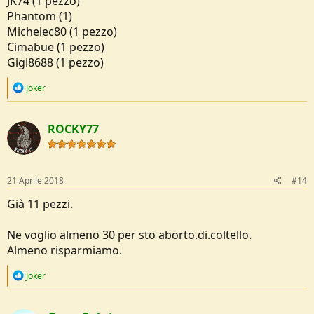
JK74 (1 pezzo)
Phantom (1)
Michelec80 (1 pezzo)
Cimabue (1 pezzo)
Gigi8688 (1 pezzo)
R
Joker
e
a
c
ROCKY77
t
i
o
n
s
21 Aprile 2018
#14
:
Già 11 pezzi.
Ne voglio almeno 30 per sto aborto.di.coltello.
Almeno risparmiamo.
R
Joker
e
a
c