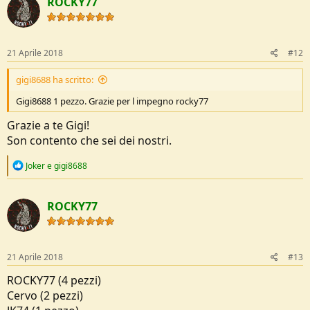
ROCKY77
t
i
o
n
s
21 Aprile 2018
#12
:
gigi8688 ha scritto:
Gigi8688 1 pezzo. Grazie per l impegno rocky77
Grazie a te Gigi!
Son contento che sei dei nostri.
R
Joker
e
gigi8688
e
a
c
ROCKY77
t
i
o
n
s
21 Aprile 2018
#13
:
ROCKY77 (4 pezzi)
Cervo (2 pezzi)