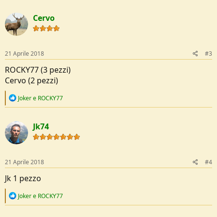
a
c
Cervo
t
i
o
n
s
21 Aprile 2018
#3
:
ROCKY77 (3 pezzi)
Cervo (2 pezzi)
R
Joker
e
ROCKY77
e
a
c
Jk74
t
i
o
n
s
21 Aprile 2018
#4
:
Jk 1 pezzo
R
Joker
e
ROCKY77
e
a