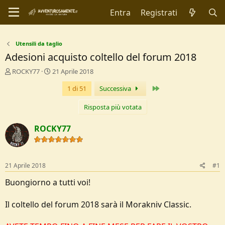
Entra
Registrati
Utensili da taglio
Adesioni acquisto coltello del forum 2018
C
D
ROCKY77
21 Aprile 2018
r
a
Ultimo
1 di 51
Successiva
e
t
a
a
t
d
Risposta più votata
o
i
r
I
ROCKY77
e
n
D
i
i
z
s
i
21 Aprile 2018
#1
c
o
u
Buongiorno a tutti voi!
s
s
Il coltello del forum 2018 sarà il Morakniv Classic.
i
o
n