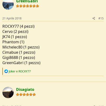
GreenGabri
t
i
o
n
s
21 Aprile 2018
#15
:
ROCKY77 (4 pezzi)
Cervo (2 pezzi)
JK74 (1 pezzo)
Phantom (1)
Michelec80 (1 pezzo)
Cimabue (1 pezzo)
Gigi8688 (1 pezzo)
GreenGabri (1 pezzo)
R
Joker
e
ROCKY77
e
a
c
t
Disagiato
i
o
n
s
: