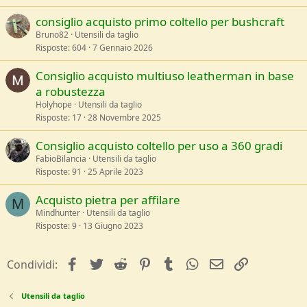
consiglio acquisto primo coltello per bushcraft
Bruno82
Utensili da taglio
Risposte
604
7 Gennaio 2026
Consiglio acquisto multiuso leatherman in base
a robustezza
Holyhope
Utensili da taglio
Risposte
17
28 Novembre 2025
Consiglio acquisto coltello per uso a 360 gradi
FabioBilancia
Utensili da taglio
Risposte
91
25 Aprile 2023
Acquisto pietra per affilare
M
Mindhunter
Utensili da taglio
Risposte
9
13 Giugno 2023
facebook
Twitter
Reddit
Pinterest
Tumblr
WhatsApp
e-mail
Link
Condividi:
Utensili da taglio