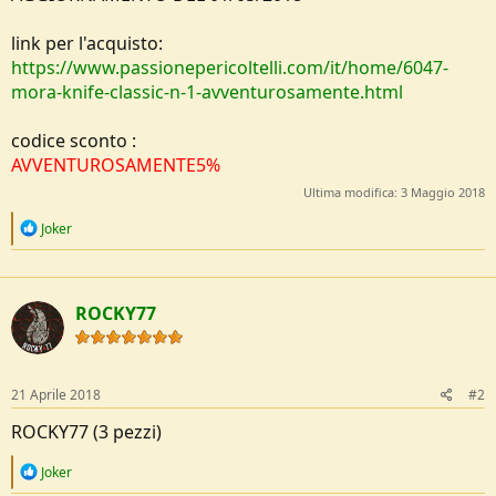
link per l'acquisto:
https://www.passionepericoltelli.com/it/home/6047-
mora-knife-classic-n-1-avventurosamente.html
codice sconto :
AVVENTUROSAMENTE5%
Ultima modifica:
3 Maggio 2018
R
Joker
e
a
c
t
ROCKY77
i
o
n
s
:
21 Aprile 2018
#2
ROCKY77 (3 pezzi)
R
Joker
e