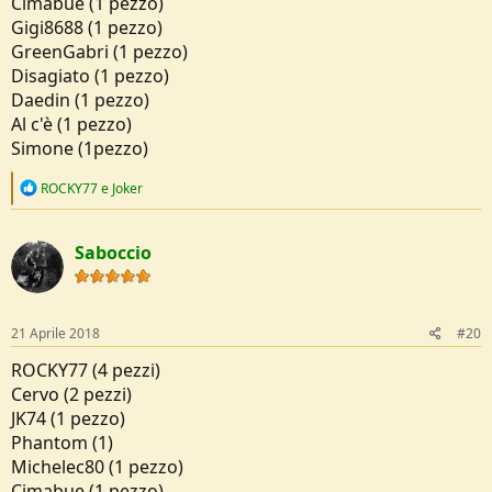
Cimabue (1 pezzo)
Gigi8688 (1 pezzo)
GreenGabri (1 pezzo)
Disagiato (1 pezzo)
Daedin (1 pezzo)
Al c'è (1 pezzo)
Simone (1pezzo)
R
ROCKY77
e
Joker
e
a
c
Saboccio
t
i
o
n
s
21 Aprile 2018
#20
:
ROCKY77 (4 pezzi)
Cervo (2 pezzi)
JK74 (1 pezzo)
Phantom (1)
Michelec80 (1 pezzo)
Cimabue (1 pezzo)