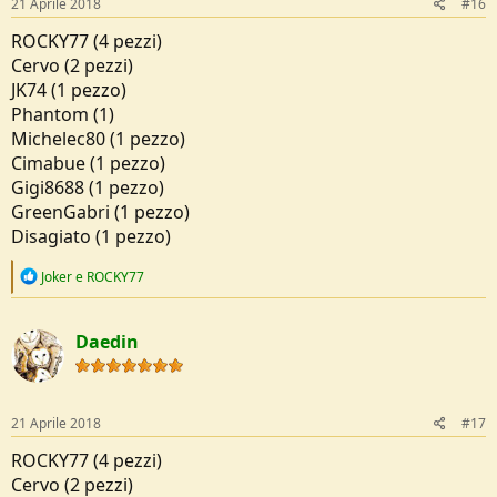
21 Aprile 2018
#16
ROCKY77 (4 pezzi)
Cervo (2 pezzi)
JK74 (1 pezzo)
Phantom (1)
Michelec80 (1 pezzo)
Cimabue (1 pezzo)
Gigi8688 (1 pezzo)
GreenGabri (1 pezzo)
Disagiato (1 pezzo)
R
Joker
e
ROCKY77
e
a
c
Daedin
t
i
o
n
s
21 Aprile 2018
#17
:
ROCKY77 (4 pezzi)
Cervo (2 pezzi)