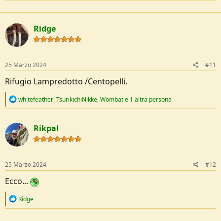
a
c
t
Ridge
i
o
n
s
:
25 Marzo 2024
#11
Rifugio Lampredotto /Centopelli.
R
whitefeather
,
TsurikichiNikke
,
Wombat
e 1 altra persona
e
a
c
Rikpal
t
i
o
n
s
25 Marzo 2024
#12
:
Ecco...
R
Ridge
e
a