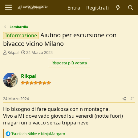
Entra
Registrati
Lombardia
Aiutino per escursione con
Informazione
bivacco vicino Milano
C
D
Rikpal
24 Marzo 2024
r
a
Risposta più votata
e
t
a
a
t
d
Rikpal
o
i
r
I
e
n
D
i
24 Marzo 2024
#1
i
z
s
i
Ho bisogno di fare qualcosa con n montagna.
c
o
Vivo a MI dove vado giovedì su venerdì (notte fuori)
u
magari un bivacco senza trippa neve
s
s
R
TsurikichiNikke
e
NinjaMargaro
i