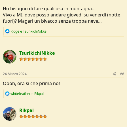
Ho bisogno di fare qualcosa in montagna…
Vivo a MI, dove posso andare giovedì su venerdì (notte
fuori)? Magari un bivacco senza troppa neve…
R
Ridge
e
TsurikichiNikke
e
a
c
t
TsurikichiNikke
i
o
n
s
:
24 Marzo 2024
#6
Oooh, ora si che prima no!
R
whitefeather
e
Rikpal
e
a
c
Rikpal
t
i
o
n