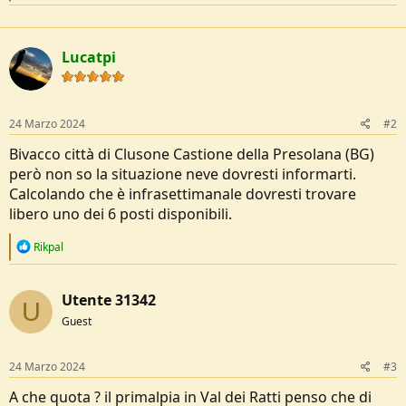
e
o
a
n
c
e
t
Lucatpi
i
o
n
s
:
24 Marzo 2024
#2
Bivacco città di Clusone Castione della Presolana (BG)
però non so la situazione neve dovresti informarti.
Calcolando che è infrasettimanale dovresti trovare
libero uno dei 6 posti disponibili.
R
Rikpal
e
a
c
Utente 31342
t
U
i
Guest
o
n
s
24 Marzo 2024
#3
:
A che quota ? il primalpia in Val dei Ratti penso che di