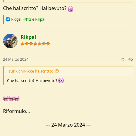
Che hai scritto? Hai bevuto?
R
Ridge
,
FN12
e
Rikpal
e
a
c
Rikpal
t
i
o
n
s
24 Marzo 2024
#5
:
TsurikichiNikke ha scritto:
Che hai scritto? Hai bevuto?
Riformulo…
---
24 Marzo 2024
---