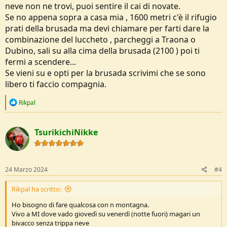
neve non ne trovi, puoi sentire il cai di novate.
Se no appena sopra a casa mia , 1600 metri c'è il rifugio
prati della brusada ma devi chiamare per farti dare la
combinazione del luccheto , parcheggi a Traona o
Dubino, sali su alla cima della brusada (2100 ) poi ti
fermi a scendere...
Se vieni su e opti per la brusada scrivimi che se sono
libero ti faccio compagnia.
R
Rikpal
e
a
c
TsurikichiNikke
t
i
o
n
s
24 Marzo 2024
#4
:
Rikpal ha scritto:
Ho bisogno di fare qualcosa con n montagna.
Vivo a MI dove vado giovedì su venerdì (notte fuori) magari un
bivacco senza trippa neve