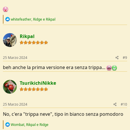
R
whitefeather
,
Ridge
e
Rikpal
e
a
c
Rikpal
t
i
o
n
s
25 Marzo 2024
#9
:
beh anche la prima versione era senza trippa...
TsurikichiNikke
25 Marzo 2024
#10
No, c'era "trippa neve", tipo in bianco senza pomodoro
R
Wombat
,
Rikpal
e
Ridge
e