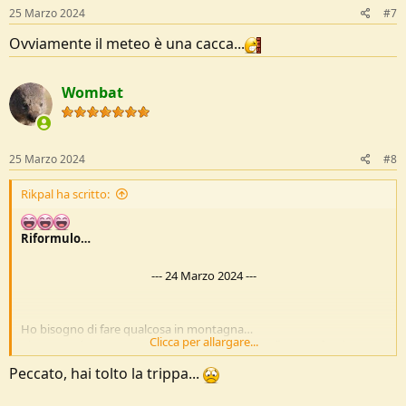
s
25 Marzo 2024
#7
:
Ovviamente il meteo è una cacca...
Wombat
25 Marzo 2024
#8
Rikpal ha scritto:
Riformulo…
---
24 Marzo 2024
---
Ho bisogno di fare qualcosa in montagna…
Clicca per allargare...
Vivo a MI, dove posso andare giovedì su venerdì (notte fuori)?
Magari un bivacco senza
troppa
neve…
Peccato, hai tolto la trippa...