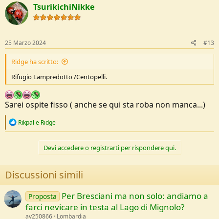
c
TsurikichiNikke
t
i
o
n
s
25 Marzo 2024
#13
:
Ridge ha scritto:
Rifugio Lampredotto /Centopelli.
Sarei ospite fisso ( anche se qui sta roba non manca...)
R
Rikpal
e
Ridge
e
a
c
Devi accedere o registrarti per rispondere qui.
t
i
o
Discussioni simili
n
s
:
Per Bresciani ma non solo: andiamo a
Proposta
farci nevicare in testa al Lago di Mignolo?
av250866
Lombardia