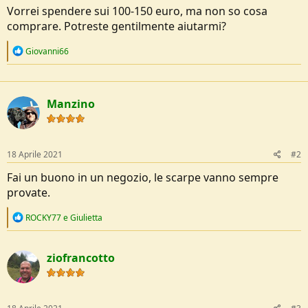
o
Vorrei spendere sui 100-150 euro, ma non so cosa
n
comprare. Potreste gentilmente aiutarmi?
e
R
Giovanni66
e
a
c
t
Manzino
i
o
n
s
:
18 Aprile 2021
#2
Fai un buono in un negozio, le scarpe vanno sempre
provate.
R
ROCKY77
e
Giulietta
e
a
c
ziofrancotto
t
i
o
n
s