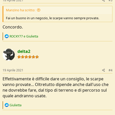
18 Aprile 2021
#3
:
Manzino ha scritto:
Fai un buono in un negozio, le scarpe vanno sempre provate.
Concordo.
R
ROCKY77
e
Giulietta
e
a
c
delta2
t
i
o
n
s
19 Aprile 2021
#4
:
Effettivamente è difficile dare un consiglio, le scarpe
vanno provate... Oltretutto dipende anche dall'uso che
ne dovrebbe fare, dal tipo di terreno e di percorso sul
quale andranno usate.
R
Giulietta
e
a