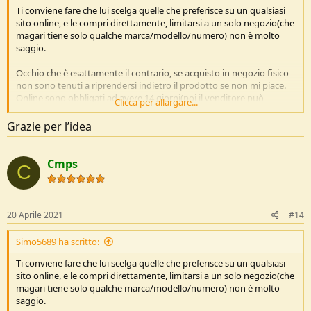
Ti conviene fare che lui scelga quelle che preferisce su un qualsiasi
sito online, e le compri direttamente, limitarsi a un solo negozio(che
magari tiene solo qualche marca/modello/numero) non è molto
saggio.
Occhio che è esattamente il contrario, se acquisto in negozio fisico
non sono tenuti a riprendersi indietro il prodotto se non mi piace.
Online sono obbligati ad avere 14 giorni(poi il venditore può
Clicca per allargare...
fornirne di più) per il diritto di recesso.
Se uno non sa cosa cerca meglio l'acquisto online, scelta infinita e
Grazie per l’idea
costi minori, e provarle quanto si vuole a casa e ricevere il rimborso
per cambiare modello senza problemi.
Cmps
C
20 Aprile 2021
#14
Simo5689 ha scritto:
Ti conviene fare che lui scelga quelle che preferisce su un qualsiasi
sito online, e le compri direttamente, limitarsi a un solo negozio(che
magari tiene solo qualche marca/modello/numero) non è molto
saggio.