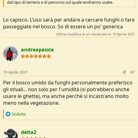
dal tipo di terreno e di percorso sul quale andranno usate.
Lo capisco. L’uso sarà per andare a cercare funghi o fare
passeggiate nel bosco. So di essere un po’ generica
Ultima modifica di un moderatore:
19 Aprile 2021
andreapaiola
19 Aprile 2021
#7
Per il bosco umido da funghi personalmente preferisco
gli stivali... non solo per l'umidità (si potrebbero anche
usare le ghette), ma anche perchè si incastrano molto
meno nella vegetazione.
R
Giulietta
e
a
c
delta2
t