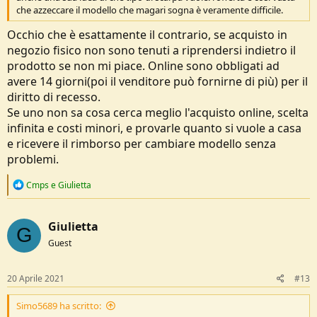
che azzeccare il modello che magari sogna è veramente difficile.
Occhio che è esattamente il contrario, se acquisto in
negozio fisico non sono tenuti a riprendersi indietro il
prodotto se non mi piace. Online sono obbligati ad
avere 14 giorni(poi il venditore può fornirne di più) per il
diritto di recesso.
Se uno non sa cosa cerca meglio l'acquisto online, scelta
infinita e costi minori, e provarle quanto si vuole a casa
e ricevere il rimborso per cambiare modello senza
problemi.
R
Cmps
e
Giulietta
e
a
c
Giulietta
t
G
i
Guest
o
n
s
20 Aprile 2021
#13
:
Simo5689 ha scritto: