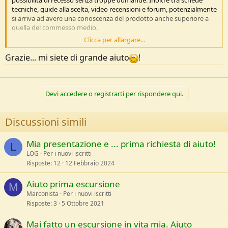
tecniche, guide alla scelta, video recensioni e forum, potenzialmente
si arriva ad avere una conoscenza del prodotto anche superiore a
quella del commesso medio.
Clicca per allargare...
Recentemente ho acquistato in paio di Hoka in negozio proprio
perché a differenza di come faccio di solito, ho pensato che un
Grazie... mi siete di grande aiuto
!
parere competente potesse aiutarmi nella scelta. Risultato mi vanno
piccole, ovviamente capito dopo i primi 10km, non ci ho nemmeno
provato a riportarle indietro... se le avessi prese sul sito di Hoka
avrei preso il numero giusto secondo tabelle e comunque avrei
Devi accedere o registrarti per rispondere qui.
avuto 1 mese per il recesso, anche se usate (seppur con cura).
@Giulietta
sopratutto alla luce delle tue esigenze non troppo
Discussioni simili
particolari vai con l‘online, scegliendo magari un sito con una buona
politica di reso e se possibile prendendo prima un paio di misure al
Mia presentazione e ... prima richiesta di aiuto!
L
tuo compagno.
LOG
Per i nuovi iscritti
Risposte
12
12 Febbraio 2024
Aiuto prima escursione
M
Marconista
Per i nuovi iscritti
Risposte
3
5 Ottobre 2021
Mai fatto un escursione in vita mia. Aiuto