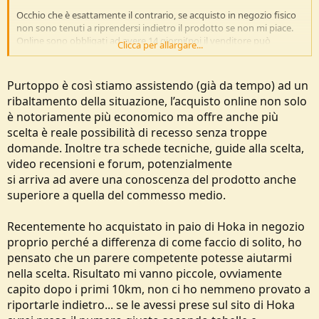
Occhio che è esattamente il contrario, se acquisto in negozio fisico
non sono tenuti a riprendersi indietro il prodotto se non mi piace.
Online sono obbligati ad avere 14 giorni(poi il venditore può
Clicca per allargare...
fornirne di più) per il diritto di recesso.
Se uno non sa cosa cerca meglio l'acquisto online, scelta infinita e
costi minori, e provarle quanto si vuole a casa e ricevere il rimborso
Purtoppo è così stiamo assistendo (già da tempo) ad un
per cambiare modello senza problemi.
ribaltamento della situazione, l’acquisto online non solo
è notoriamente più economico ma offre anche più
scelta è reale possibilità di recesso senza troppe
domande. Inoltre tra schede tecniche, guide alla scelta,
video recensioni e forum, potenzialmente
si arriva ad avere una conoscenza del prodotto anche
superiore a quella del commesso medio.
Recentemente ho acquistato in paio di Hoka in negozio
proprio perché a differenza di come faccio di solito, ho
pensato che un parere competente potesse aiutarmi
nella scelta. Risultato mi vanno piccole, ovviamente
capito dopo i primi 10km, non ci ho nemmeno provato a
riportarle indietro... se le avessi prese sul sito di Hoka