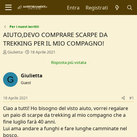
Entra
Registrati
Per i nuovi iscritti
AIUTO,DEVO COMPRARE SCARPE DA
TREKKING PER IL MIO COMPAGNO!
C
D
Giulietta
18 Aprile 2021
r
a
Risposta più votata
e
t
a
a
t
d
Giulietta
G
o
i
Guest
r
I
e
n
D
i
18 Aprile 2021
#1
i
z
s
i
Ciao a tutti! Ho bisogno del visto aiuto, vorrei regalare
c
o
un paio di scarpe da trekking al mio compagno che a
u
fine luglio farà 40 anni.
s
Lui ama andare a funghi e fare lunghe camminate nel
s
i
bosco.