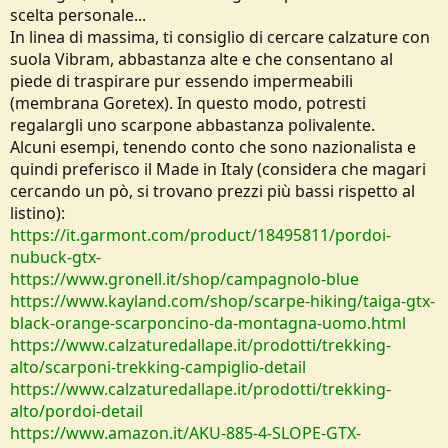
scelta personale...
In linea di massima, ti consiglio di cercare calzature con
suola Vibram, abbastanza alte e che consentano al
piede di traspirare pur essendo impermeabili
(membrana Goretex). In questo modo, potresti
regalargli uno scarpone abbastanza polivalente.
Alcuni esempi, tenendo conto che sono nazionalista e
quindi preferisco il Made in Italy (considera che magari
cercando un pò, si trovano prezzi più bassi rispetto al
listino):
https://it.garmont.com/product/18495811/pordoi-
nubuck-gtx-
https://www.gronell.it/shop/campagnolo-blue
https://www.kayland.com/shop/scarpe-hiking/taiga-gtx-
black-orange-scarponcino-da-montagna-uomo.html
https://www.calzaturedallape.it/prodotti/trekking-
alto/scarponi-trekking-campiglio-detail
https://www.calzaturedallape.it/prodotti/trekking-
alto/pordoi-detail
https://www.amazon.it/AKU-885-4-SLOPE-GTX-