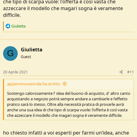
che tipo di scarpa vuole: l'offerta è così vasta che
Resta comunque fondamentale il fatto che gli scarponi vadano
provati...
azzeccare il modello che magari sogna è veramente
difficile.
R
Giulietta
e
a
c
t
Giulietta
i
G
o
Guest
n
s
:
20 Aprile 2021
#11
appenninocentrale ha scritto:
Sostengo calorosamente l' idea del buono di acquisto, d' altro canto
acquistando a negozio potrà sempre andare a cambiarle e l'effetto
pratico sarà lo stesso. Oltre alla necessità pratica di provarle avrà
anche una sua idea di che tipo di scarpa vuole: l'offerta è così vasta
che azzeccare il modello che magari sogna è veramente difficile.
ho chiesto infatti a voi esperti per farmi un’idea, anche