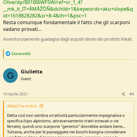
Olive/dp/B01BI6WF5W/ref=sr_1_4?
__mk_it_IT=ÅMÅŽÕÑ&dchild=1&keywords=aku+slope&q
id=1618828282&sr=8-4&th=1&psc=1
Resta comunque fondamentale il fatto che gli scarponi
vadano provati...
Avventurosamente guadagna dagli acquisti idonei dei prodotti linkati.
R
Giovanni66
e
a
c
Giulietta
t
G
i
Guest
o
n
s
19 Aprile 2021
#9
:
delta2 ha scritto:
Detta così non sembra un'attività particolarmente impegnativa o
specifica (tipo alpinismo, attraversamento tratti innevati o vie
ferrate), quindi uno scarpone "generico" dovrebbe andare bene...
Tuttavia, anche per le passeggiate nei boschi bisogna considerare