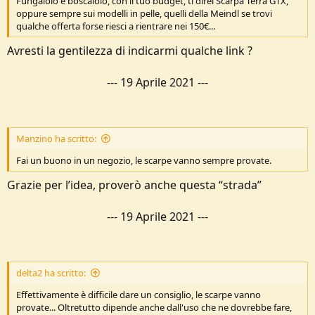
Fungaiolo e boscaiolo, con il tuo budget, ti direi Scarpa Terra GTX,
oppure sempre sui modelli in pelle, quelli della Meindl se trovi
qualche offerta forse riesci a rientrare nei 150€...
Avresti la gentilezza di indicarmi qualche link ?
---
19 Aprile 2021
---
Manzino ha scritto:
Fai un buono in un negozio, le scarpe vanno sempre provate.
Grazie per l’idea, proverò anche questa “strada”
---
19 Aprile 2021
---
delta2 ha scritto:
Effettivamente è difficile dare un consiglio, le scarpe vanno
provate... Oltretutto dipende anche dall'uso che ne dovrebbe fare,