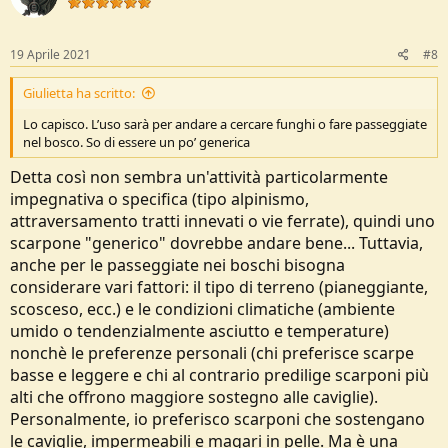
i
o
n
s
19 Aprile 2021
#8
:
Giulietta ha scritto:
Lo capisco. L’uso sarà per andare a cercare funghi o fare passeggiate
nel bosco. So di essere un po’ generica
Detta così non sembra un'attività particolarmente
impegnativa o specifica (tipo alpinismo,
attraversamento tratti innevati o vie ferrate), quindi uno
scarpone "generico" dovrebbe andare bene... Tuttavia,
anche per le passeggiate nei boschi bisogna
considerare vari fattori: il tipo di terreno (pianeggiante,
scosceso, ecc.) e le condizioni climatiche (ambiente
umido o tendenzialmente asciutto e temperature)
nonchè le preferenze personali (chi preferisce scarpe
basse e leggere e chi al contrario predilige scarponi più
alti che offrono maggiore sostegno alle caviglie).
Personalmente, io preferisco scarponi che sostengano
le caviglie, impermeabili e magari in pelle. Ma è una