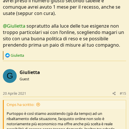
avrei preso il numero giusto secondo tabelle e
comunque avrei avuto 1 mese per il recesso, anche se
usate (seppur con cura).
@Giulietta
sopratutto alla luce delle tue esigenze non
troppo particolari vai con l‘online, scegliendo magari un
sito con una buona politica di reso e se possibile
prendendo prima un paio di misure al tuo compagno.
R
Giulietta
e
a
c
Giulietta
t
G
i
Guest
o
n
s
20 Aprile 2021
#15
:
Cmps ha scritto:
Purtoppo è così stiamo assistendo (già da tempo) ad un
ribaltamento della situazione, l’acquisto online non solo è
notoriamente più economico ma offre anche più scelta è reale
possibilità di recesso senza troppe domande. Inoltre tra schede