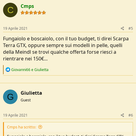
c
Cmps
t
C
i
o
n
s
19 Aprile 2021
#5
:
Fungaiolo e boscaiolo, con il tuo budget, ti direi Scarpa
Terra GTX, oppure sempre sui modelli in pelle, quelli
della Meindl se trovi qualche offerta forse riesci a
rientrare nei 150€...
R
Giovanni66
e
Giulietta
e
a
c
t
Giulietta
i
G
o
Guest
n
s
:
19 Aprile 2021
#6
Cmps ha scritto: