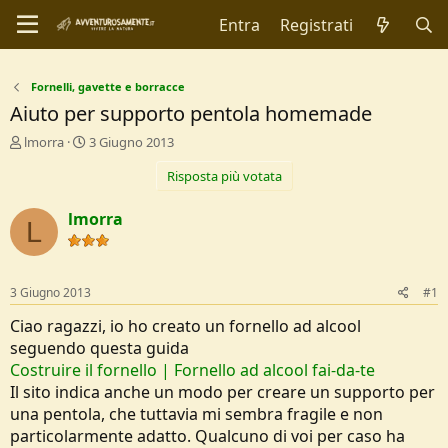
Entra
Registrati
Fornelli, gavette e borracce
Aiuto per supporto pentola homemade
C
D
lmorra
3 Giugno 2013
r
a
Risposta più votata
e
t
a
a
t
d
lmorra
L
o
i
r
I
e
n
D
i
3 Giugno 2013
#1
i
z
s
i
Ciao ragazzi, io ho creato un fornello ad alcool
c
o
seguendo questa guida
u
Costruire il fornello | Fornello ad alcool fai-da-te
s
Il sito indica anche un modo per creare un supporto per
s
i
una pentola, che tuttavia mi sembra fragile e non
o
particolarmente adatto. Qualcuno di voi per caso ha
n