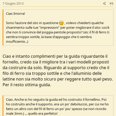
7 Giugno 2013
#8
Ciao Imorra!
Sono l'autore del sito in questione
, volevo chiederti qualche
chiarimento sulle tue "impressioni" per poter migliorare il sito: cos'è
che non ti convince del poggia-pentole proposto? (es: il fil di ferro ti
sembra troppo sottile, la base d'appoggio che ti sembra
insufficiente...)
Ciao e intanto complimenti per la guida riguardante il
fornello, credo sia il migliore tra i vari modelli proposti
da costruire da solo. Riguardo al supporto credo che il
filo di ferro sia troppo sottile e che l'alluminio delle
lattine non sia molto sicuro per reggere tutto quel peso.
Per il resto ottima guida.
Ciao. Anche io ho seguito la guida ed ho costruito il fornellino. Poi
ho costruito anche il supporto. era un po' deboluccio, per cui ne ho
fatto un altro con del fil di ferro un po' piu' spesso (se non ricordo
male 3mm.) ... quello era perfetto!