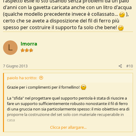
l'aspetto esile lo sto usando senza problemi da un paio
d'anni con la gavetta caricata anche con un litro d'acqua
(qualche modello precedente invece è collassato...
),
certo che se avete a disposizione del fil di ferro più
spesso per costruire il supporto fa solo che bene!
lmorra
L
7 Giugno 2013
#10
paiolo ha scritto:
Grazie per i complimenti per il fornellino!
La "sfida" nel progettare quel supporto pentola è stata di riuscire a
fare un supporto sufficientemente robusto nonostante il fil di ferro
di una gruccia non sia particolarmente spesso: il mio obiettivo era di
proporre la costruzione del set solo con materiale recuperabile in
casa
Clicca per allargare...
Penso di esservi riuscito, quel supporto nonostante l'aspetto esile lo