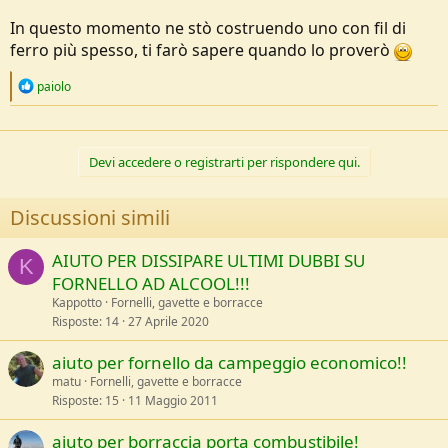
sto usando senza problemi da un paio d'anni con la gavetta caricata
anche con un litro d'acqua (qualche modello precedente invece è
In questo momento ne stò costruendo uno con fil di
collassato...
), certo che se avete a disposizione del fil di ferro più
ferro più spesso, ti farò sapere quando lo proverò
spesso per costruire il supporto fa solo che bene!
R
paiolo
e
a
c
t
Devi accedere o registrarti per rispondere qui.
i
o
n
Discussioni simili
s
:
AIUTO PER DISSIPARE ULTIMI DUBBI SU
K
FORNELLO AD ALCOOL!!!
Kappotto
Fornelli, gavette e borracce
Risposte
14
27 Aprile 2020
aiuto per fornello da campeggio economico!!
matu
Fornelli, gavette e borracce
Risposte
15
11 Maggio 2011
aiuto per borraccia porta combustibile!