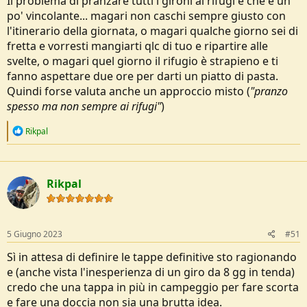
Il problema di pranzare tutti i gironi ai rifugi è che è un
po' vincolante... magari non caschi sempre giusto con
l'itinerario della giornata, o magari qualche giorno sei di
fretta e vorresti mangiarti qlc di tuo e ripartire alle
svelte, o magari quel giorno il rifugio è strapieno e ti
fanno aspettare due ore per darti un piatto di pasta.
Quindi forse valuta anche un approccio misto (
"pranzo
spesso ma non sempre ai rifugi"
)
R
Rikpal
e
a
c
t
Rikpal
i
o
n
s
:
5 Giugno 2023
#51
Sì in attesa di definire le tappe definitive sto ragionando
e (anche vista l'inesperienza di un giro da 8 gg in tenda)
credo che una tappa in più in campeggio per fare scorta
e fare una doccia non sia una brutta idea.