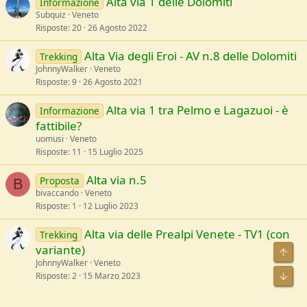
Alta via 1 delle Dolomiti
Informazione
Subquiz
Veneto
Risposte
20
26 Agosto 2022
Alta Via degli Eroi - AV n.8 delle Dolomiti
Trekking
JohnnyWalker
Veneto
Risposte
9
26 Agosto 2021
Alta via 1 tra Pelmo e Lagazuoi - è
Informazione
fattibile?
uomusi
Veneto
Risposte
11
15 Luglio 2025
Alta via n.5
Proposta
B
bivaccando
Veneto
Risposte
1
12 Luglio 2023
Alta via delle Prealpi Venete - TV1 (con
Trekking
variante)
JohnnyWalker
Veneto
Risposte
2
15 Marzo 2023