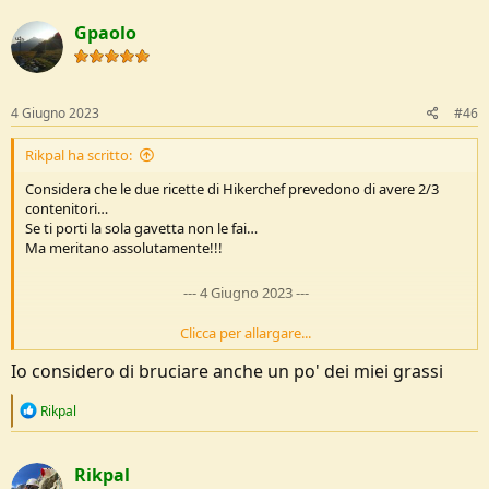
Gpaolo
4 Giugno 2023
#46
Rikpal ha scritto:
Considera che le due ricette di Hikerchef prevedono di avere 2/3
contenitori…
Se ti porti la sola gavetta non le fai…
Ma meritano assolutamente!!!
---
4 Giugno 2023
---
Clicca per allargare...
Io considero di bruciare anche un po' dei miei grassi
Beh se consideri 3000 kcal al giorno per 8 giorni, partendo da cibi
che abbiano un rapporto di 500 kcal per 100 gr (che non sono così
R
Rikpal
facili da raggiungere) il conto è presto fatto…
e
Perché dici che di acqua non se ne trova? Mi pare sia il contrario…
a
c
Rikpal
t