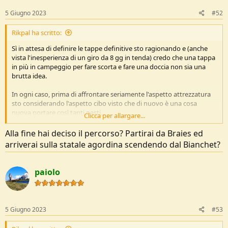
5 Giugno 2023
#52
Rikpal ha scritto:
Sì in attesa di definire le tappe definitive sto ragionando e (anche
vista l'inesperienza di un giro da 8 gg in tenda) credo che una tappa
in più in campeggio per fare scorta e fare una doccia non sia una
brutta idea.
In ogni caso, prima di affrontare seriamente l'aspetto attrezzatura
sto considerando l'aspetto cibo visto che di nuovo è una cosa
nuova portare così tanti pasti...
Clicca per allargare...
Cambiando un attimo discorso
@paiolo
leggo in un'altra
Alla fine hai deciso il percorso? Partirai da Braies ed
discussione questa tua:
arriverai sulla statale agordina scendendo dal Bianchet?
Come trovi le fontanelle su Mapy (niubbo anche lì sono...)
paiolo
EDIT: forse ho capito:
Vedi l'allegato 248099
5 Giugno 2023
#53