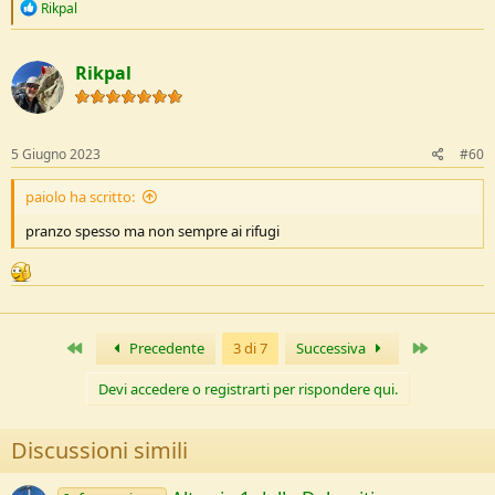
R
Rikpal
e
a
c
Rikpal
t
i
o
n
s
5 Giugno 2023
#60
:
paiolo ha scritto:
pranzo spesso ma non sempre ai rifugi
Primo
Ultimo
Precedente
3 di 7
Successiva
Devi accedere o registrarti per rispondere qui.
Discussioni simili