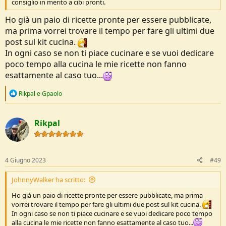
consiglio in merito a cibi pronti.
Ho già un paio di ricette pronte per essere pubblicate,
ma prima vorrei trovare il tempo per fare gli ultimi due
post sul kit cucina.
In ogni caso se non ti piace cucinare e se vuoi dedicare
poco tempo alla cucina le mie ricette non fanno
esattamente al caso tuo...
R
Rikpal
e
Gpaolo
e
a
c
Rikpal
t
i
o
n
s
4 Giugno 2023
#49
:
JohnnyWalker ha scritto:
Ho già un paio di ricette pronte per essere pubblicate, ma prima
vorrei trovare il tempo per fare gli ultimi due post sul kit cucina.
In ogni caso se non ti piace cucinare e se vuoi dedicare poco tempo
alla cucina le mie ricette non fanno esattamente al caso tuo...