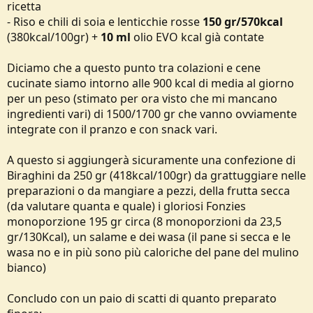
ricetta
- Riso e chili di soia e lenticchie rosse
150 gr/570kcal
(380kcal/100gr) +
10 ml
olio EVO kcal già contate
Diciamo che a questo punto tra colazioni e cene
cucinate siamo intorno alle 900 kcal di media al giorno
per un peso (stimato per ora visto che mi mancano
ingredienti vari) di 1500/1700 gr che vanno ovviamente
integrate con il pranzo e con snack vari.
A questo si aggiungerà sicuramente una confezione di
Biraghini da 250 gr (418kcal/100gr) da grattuggiare nelle
preparazioni o da mangiare a pezzi, della frutta secca
(da valutare quanta e quale) i gloriosi Fonzies
monoporzione 195 gr circa (8 monoporzioni da 23,5
gr/130Kcal), un salame e dei wasa (il pane si secca e le
wasa no e in più sono più caloriche del pane del mulino
bianco)
Concludo con un paio di scatti di quanto preparato