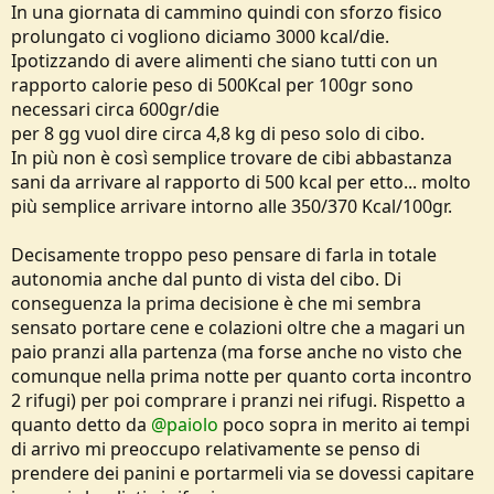
In una giornata di cammino quindi con sforzo fisico
prolungato ci vogliono diciamo 3000 kcal/die.
Ipotizzando di avere alimenti che siano tutti con un
rapporto calorie peso di 500Kcal per 100gr sono
necessari circa 600gr/die
per 8 gg vuol dire circa 4,8 kg di peso solo di cibo.
In più non è così semplice trovare de cibi abbastanza
sani da arrivare al rapporto di 500 kcal per etto... molto
più semplice arrivare intorno alle 350/370 Kcal/100gr.
Decisamente troppo peso pensare di farla in totale
autonomia anche dal punto di vista del cibo. Di
conseguenza la prima decisione è che mi sembra
sensato portare cene e colazioni oltre che a magari un
paio pranzi alla partenza (ma forse anche no visto che
comunque nella prima notte per quanto corta incontro
2 rifugi) per poi comprare i pranzi nei rifugi. Rispetto a
quanto detto da
@paiolo
poco sopra in merito ai tempi
di arrivo mi preoccupo relativamente se penso di
prendere dei panini e portarmeli via se dovessi capitare