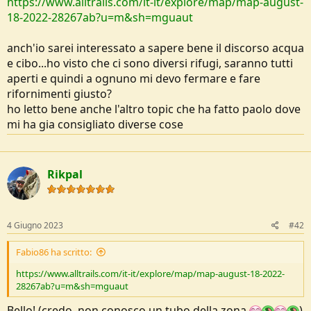
https://www.alltrails.com/it-it/explore/map/map-august-
e
18-2022-28267ab?u=m&sh=mguaut
anch'io sarei interessato a sapere bene il discorso acqua
e cibo...ho visto che ci sono diversi rifugi, saranno tutti
aperti e quindi a ognuno mi devo fermare e fare
rifornimenti giusto?
ho letto bene anche l'altro topic che ha fatto paolo dove
mi ha gia consigliato diverse cose
Rikpal
4 Giugno 2023
#42
Fabio86 ha scritto:
https://www.alltrails.com/it-it/explore/map/map-august-18-2022-
28267ab?u=m&sh=mguaut
Bello! (credo, non conosco un tubo della zona
)