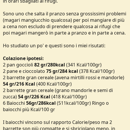
in orari sbagliati ai rifugi.
Sono uno che salta il pranzo senza grossissimi problemi
(magari mangiucchio qualcosa) per poi mangiare di più
a cena non escludo di prendere qualcosa ai rifugi che
poi magari mangerò in parte a pranzo e in parte a cena.
Ho studiato un po' e questi sono i miei risutati:
Colazione ipotesi:
2 pan goccioli
82 gr/280kcal
(341 Kcal/100gr)
2 pane e cioccolato
75 gr/284 kcal
(378 Kcal/100gr)
2 barrette gran cereale (avena mirtilli rossi e mandorle)
54 gr/216 Kcal
(400 Kcal/100gr)
2 barrette gran cereale (grano mandorle e semi di
zucca)
54 gr/226 Kcal
(418 Kcal/100gr)
6 Baiocchi
56gr/286kcal
(511kcal/100gr) Ringo o
baiocchi più Kcal/100 gr
I baiocchi vincono sul rapporto Calorie/peso ma 2
barrette son più compatte e si sbriciolano meno, in