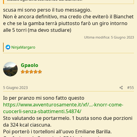
scusa mi sono perso il tuo messaggio.
Non è ancora definitivo, ma credo che eviterò il Bianchet
e che se la gamba terrà piuttosto farò un giro intorno
alle 5 torri (ma devo studiare)
Ultima modifica:
5 Giugno 2023
R
NinjaMargaro
e
a
c
Gpaolo
t
i
o
n
s
5 Giugno 2023
#55
:
Io per pranzo mi sono fatto questo
https://www.avventurosamente.it/xf/...-knorr-come-
cuocerli-senza-sbattimenti.54874/
Sto valutando se portarmelo. 1 busta sono due porzioni
da 324 kcal ciascuna.
Poi porterò i tortelloni all'uovo Emiliane Barilla.