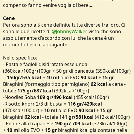
compenso fanno venire voglia di bere...
Cene
Per ora sono a 5 cene definite tutte diverse tra loro. Ci
sono le due ricette di
@JohnnyWalker
visto che sono
assolutamente d'accordo con lui che la cena è un
momento bello e appagante.
Nello specifico:
- Pasta e fagioli disidratata esselunga
(360kcal/100gr)100gr + 50 gr di pancetta (350kcal/100gr)
=
150gr/535 kcal
+
10 ml
olio EVO
90 kcal
+
15 gr
Biraghini (formaggio tipo parmigiano)
62 kcal
a cena -
totale
175 gr/687 kcal
(392kcal/100gr)
-Noodles Soba
109 gr/496 kcal
(455kcal/100gr)
-Risotto knorr 2/3 di busta =
116 gr/429kcal
(370kcal/100 gr) +
10 ml
olio EVO
90 kcal
+
15 gr
biraghini
62 kcal
- totale
141 gr/581kcal
(412kcal/100gr)
- Penne alla trapanese
190 gr/ 709 kcal
(373kcal/100gr)
+
10 ml
olio EVO +
15 gr
biraghini kcal già contate nella