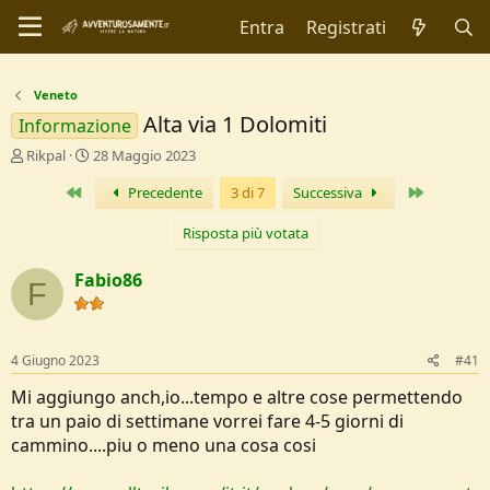
Entra
Registrati
Veneto
Alta via 1 Dolomiti
Informazione
C
D
Rikpal
28 Maggio 2023
r
a
Primo
Ultimo
Precedente
3 di 7
Successiva
e
t
a
a
t
d
Risposta più votata
o
i
r
I
Fabio86
F
e
n
D
i
i
z
s
i
4 Giugno 2023
#41
c
o
u
Mi aggiungo anch,io...tempo e altre cose permettendo
s
tra un paio di settimane vorrei fare 4-5 giorni di
s
cammino....piu o meno una cosa cosi
i
o
n