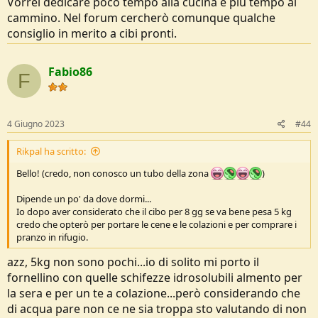
Vorrei dedicare poco tempo alla cucina e più tempo al
cammino. Nel forum cercherò comunque qualche
consiglio in merito a cibi pronti.
Fabio86
F
4 Giugno 2023
#44
Rikpal ha scritto:
Bello! (credo, non conosco un tubo della zona
)
Dipende un po' da dove dormi...
Io dopo aver considerato che il cibo per 8 gg se va bene pesa 5 kg
credo che opterò per portare le cene e le colazioni e per comprare i
pranzo in rifugio.
azz, 5kg non sono pochi...io di solito mi porto il
fornellino con quelle schifezze idrosolubili almento per
la sera e per un te a colazione...però considerando che
di acqua pare non ce ne sia troppa sto valutando di non