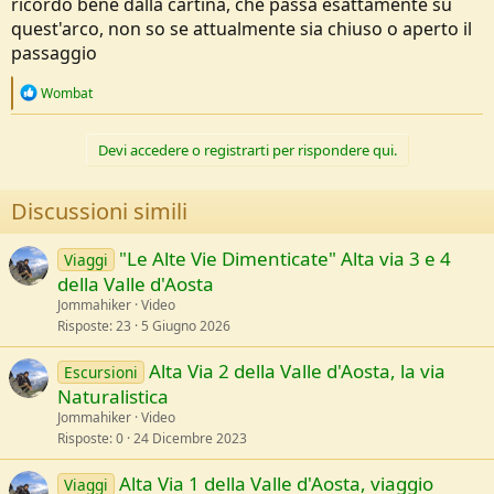
ricordo bene dalla cartina, che passa esattamente su
quest'arco, non so se attualmente sia chiuso o aperto il
passaggio
R
Wombat
e
a
c
Devi accedere o registrarti per rispondere qui.
t
i
o
Discussioni simili
n
s
:
"Le Alte Vie Dimenticate" Alta via 3 e 4
Viaggi
della Valle d'Aosta
Jommahiker
Video
Risposte
23
5 Giugno 2026
Alta Via 2 della Valle d'Aosta, la via
Escursioni
Naturalistica
Jommahiker
Video
Risposte
0
24 Dicembre 2023
Alta Via 1 della Valle d'Aosta, viaggio
Viaggi