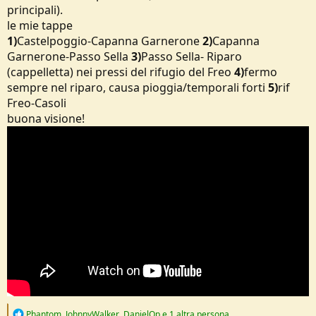
principali).
e
le mie tappe
1)
Castelpoggio-Capanna Garnerone
2)
Capanna
Garnerone-Passo Sella
3)
Passo Sella- Riparo
(cappelletta) nei pressi del rifugio del Freo
4)
fermo
sempre nel riparo, causa pioggia/temporali forti
5)
rif
Freo-Casoli
buona visione!
R
Phantom
,
JohnnyWalker
,
DanielOp
e 1 altra persona