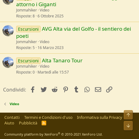
attorno i Giganti
Jommahiker
Video
Risposte
8
6 Ottobre 2025
AVG Alta via del Golfo - il sentiero dei
Escursioni
poeti
Jommahiker
Video
Risposte
5
16 Marzo 2023
Alta Tanaro Tour
Escursioni
Jommahiker
Video
Risposte
0
Martedì alle 15:57
facebook
Twitter
Reddit
Pinterest
Tumblr
WhatsApp
e-mail
Link
Condividi:
Video
Alto
Contatti
Termini e Condizioni d'uso
Informativa sulla Privacy
Aiuto
Pubblicità
R
Bass
S
S
®
Community platform by XenForo
© 2010-2021 XenForo Ltd.