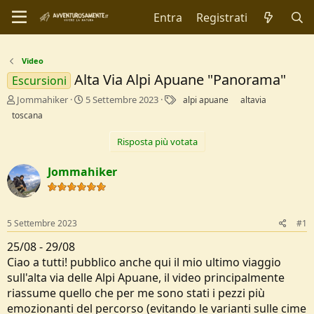
Entra
Registrati
Video
Alta Via Alpi Apuane "Panorama"
Escursioni
C
D
T
Jommahiker
5 Settembre 2023
alpi apuane
altavia
r
a
a
toscana
e
t
g
a
a
Risposta più votata
t
d
o
i
Jommahiker
r
I
e
n
D
i
i
z
5 Settembre 2023
#1
s
i
c
o
25/08 - 29/08
u
Ciao a tutti! pubblico anche qui il mio ultimo viaggio
s
s
sull'alta via delle Alpi Apuane, il video principalmente
i
riassume quello che per me sono stati i pezzi più
o
emozionanti del percorso (evitando le varianti sulle cime
n