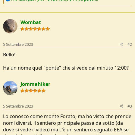
e
a
c
t
Wombat
i
o
n
s
:
5 Settembre 2023
#2
Bello!
Ha un nome quel "ponte" che si vede dal minuto 12:00?
Jommahiker
5 Settembre 2023
#3
Lo conosco come monte Forato, ma ho visto che prende
nomi diversi, il sentiero principale passa da sotto (da
dove si vede il video) ma c'è un sentiero segnato EEA se