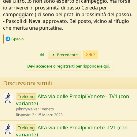
dell'Oltro. Io non sono esperto di campeggio, ma forse
io arriverei in prossimità di passo Cereda per
campeggiare ( ci sono bei prati in prossimità del passo).
- Pascoli di Neva: approvato. Bel posto, vicino al rifugio
che merita una puntatina.
R
Gpaolo
e
a
c
Primo
Precedente
2 di 2
t
i
Devi accedere o registrarti per rispondere qui.
o
n
s
Discussioni simili
:
Alta via delle Prealpi Venete - TV1 (con
Trekking
variante)
JohnnyWalker
Veneto
Risposte
2
15 Marzo 2023
Alta via delle Prealpi Venete -TV1 (con
Trekking
variante)