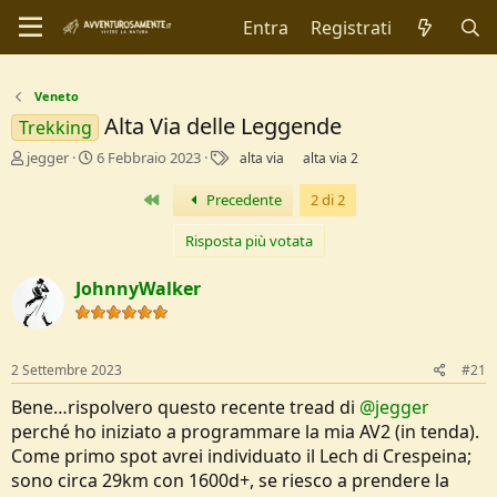
Entra
Registrati
Veneto
Alta Via delle Leggende
Trekking
C
D
T
jegger
6 Febbraio 2023
alta via
alta via 2
r
a
a
e
t
g
Primo
Precedente
2 di 2
a
a
t
d
Risposta più votata
o
i
r
I
JohnnyWalker
e
n
D
i
i
z
s
i
2 Settembre 2023
#21
c
o
u
Bene…rispolvero questo recente tread di
@jegger
s
perché ho iniziato a programmare la mia AV2 (in tenda).
s
Come primo spot avrei individuato il Lech di Crespeina;
i
o
sono circa 29km con 1600d+, se riesco a prendere la
n