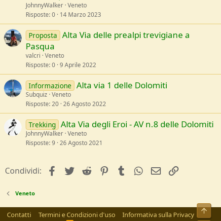
JohnnyWalker
Veneto
Risposte
0
14 Marzo 2023
Alta Via delle prealpi trevigiane a
Proposta
Pasqua
valcri
Veneto
Risposte
0
9 Aprile 2022
Alta via 1 delle Dolomiti
Informazione
Subquiz
Veneto
Risposte
20
26 Agosto 2022
Alta Via degli Eroi - AV n.8 delle Dolomiti
Trekking
JohnnyWalker
Veneto
Risposte
9
26 Agosto 2021
facebook
Twitter
Reddit
Pinterest
Tumblr
WhatsApp
e-mail
Link
Condividi:
Veneto
Alto
Contatti
Termini e Condizioni d'uso
Informativa sulla Privacy