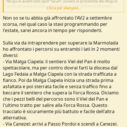
Da qui in avanti solo spot “sicuri”, ovvero in prossimità dei rifugi in
modo da avere un piano alternativo in caso di forte maltempo.
Clicca per allargare...
Per il secondo spot sono
molto indeciso
e vorrei un vostro
suggerimento. Affrontare la Marmolada è fuori discussione quindi
Non so se tu abbia già affrontato l'AV2 a settembre
le mie opzioni sono:
scorsa, nel qual caso la stavi programmando per
1. Dal Pordoi prendo il Viel del Pan, raggiungo il Castiglioni, scendo a
l'estate, sarei ancora in tempo per risponderti.
Malga Ciapela e trovo un punto tenda risalendo la valle verso il
Rif.Falier
2. Dal Pordoi scendo a Canazei e risalgo la Val Contrin in cerca di uno
Sulla via da intraprendere per superare la Marmolada
spot non troppo vicino al rifugio.
ho affrontato i percorsi su entrambi i lati in 2 momenti
La prima opzione è più lunga (circa 4km e 300d+) ma a naso
diversi:
l’attraversamento del Viel del Pan è anche più interessante dal
- Via Malga Ciapela: il sentiero Viel del Pan è molto
punto di vista panoramico. Rimane il fatto che la discesa dal Fedaia
spettacolare, ma per contro dovrai farti la discesa dal
a Malga Ciapela sicuramente non sarà qualcosa di memorabile…
La seconda opzione è fisicamente meno impegnativa, mi
Lago Fedaia a Malga Ciapela con la strada trafficata a
permetterebbe di fare un resupply a Canazei ma, sempre a naso,
fianco. Poi da Malga Ciapela inizia una strada prima
transiterei per zone meno appaganti dal punto di vista panoramico
asfaltata e poi sterrata facile e senza traffico fino a
e anche in questo caso immagino che la discesa dal Pordoi a lato
beccare il sentiero che supera la Forca Rossa. Diciamo
della statale non sia propriamente il più bel sentiero delle Dolomiti.
Attendo consigli
che i pezzi belli del percorso sono il Viel del Pan e
l'ultimo tratto per salire alla Forca Rossa. Questo
Gli spot successivi sarebbero:
tracciato è sicuramente più battuto e facile dell'altra
alternativa.
Lago Caladora (un paio di km dopo Passo Valles)
Campigol dell’Oltro (un paio di km dopo il Rif.Treviso)
- Via Canezei: arrivi a Passo Pordoi e scendi a Canezei.