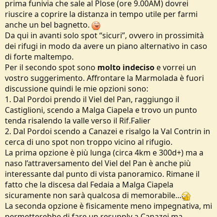
prima funivia che sale al Plose (ore 9.00AM) dovrei
e
riuscire a coprire la distanza in tempo utile per farmi
anche un bel bagnetto.
Da qui in avanti solo spot “sicuri”, ovvero in prossimità
dei rifugi in modo da avere un piano alternativo in caso
di forte maltempo.
Per il secondo spot sono
molto indeciso
e vorrei un
vostro suggerimento. Affrontare la Marmolada è fuori
discussione quindi le mie opzioni sono:
1. Dal Pordoi prendo il Viel del Pan, raggiungo il
Castiglioni, scendo a Malga Ciapela e trovo un punto
tenda risalendo la valle verso il Rif.Falier
2. Dal Pordoi scendo a Canazei e risalgo la Val Contrin in
cerca di uno spot non troppo vicino al rifugio.
La prima opzione è più lunga (circa 4km e 300d+) ma a
naso l’attraversamento del Viel del Pan è anche più
interessante dal punto di vista panoramico. Rimane il
fatto che la discesa dal Fedaia a Malga Ciapela
sicuramente non sarà qualcosa di memorabile…
La seconda opzione è fisicamente meno impegnativa, mi
permetterebbe di fare un resupply a Canazei ma,