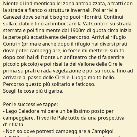
Pascoli di Neva (nelle vicinanze del Rif.Boz)
Niente di indimenticabile: zona antropizzata, a tratti con
la strada a fianco o strutture invernali. Poi arrivi a
A livello logistico sto ragionando sul trasporto di cibo per massimo
2/3 giorni di cammino, appoggiarmi a mio fratello che lavora a
Canezei dove se hai bisogno puoi rifornirti. Continui
Canazei per un primo resupply e al Rif.Treviso (che è a mezz’ora di
sulla ciclabile fino ad imboccare la Val Contrin su strada
cammino da casa mia) per un secondo rifornimento. Al Treviso
sterrata e poi finalmente dai 1900m di quota circa inizia
inoltre lascerei anche il kit ferrata, non più necessario una volta
la parte più accattivante del percorso. Arrivi al rifugio
superato il Passo delle Farangole, in modo da evitare di portare
quasi 2kg di peso morto durante le ultime due tappe.
Contrin (prima e anche dopo il rifugio hai diversi prati
dove poter campeggiare, io forse mi metterei subito
dopo così hai di fronte un anfiteatro che ti fa sentire
piccolo piccolo) e poi risalita del Vallone delle Cirelle
prima su prati e rada vegetazione e poi su roccia fino ad
arrivare al passo delle Cirelle. Luogo molto bello.
Percorso questo più solitario e faticoso.
Scegli te cosa più ti garba.
Per le successive tappe:
- Lago Caladora mi pare un bellissimo posto per
campeggiare. Ti vedi le Pale tutte da una prospettiva
d'infilata.
- Non so dove potresti campeggiare a Campigol