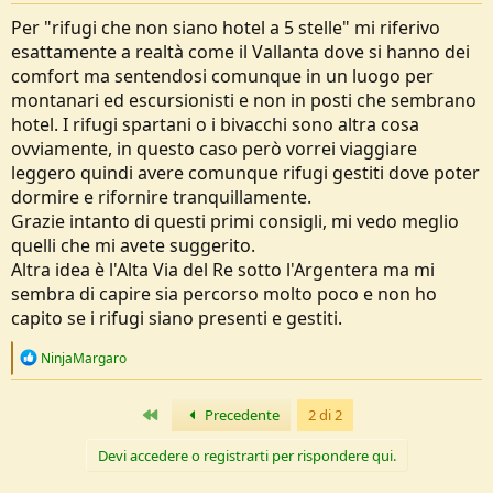
Per "rifugi che non siano hotel a 5 stelle" mi riferivo
esattamente a realtà come il Vallanta dove si hanno dei
comfort ma sentendosi comunque in un luogo per
montanari ed escursionisti e non in posti che sembrano
hotel. I rifugi spartani o i bivacchi sono altra cosa
ovviamente, in questo caso però vorrei viaggiare
leggero quindi avere comunque rifugi gestiti dove poter
dormire e rifornire tranquillamente.
Grazie intanto di questi primi consigli, mi vedo meglio
quelli che mi avete suggerito.
Altra idea è l'Alta Via del Re sotto l'Argentera ma mi
sembra di capire sia percorso molto poco e non ho
capito se i rifugi siano presenti e gestiti.
R
NinjaMargaro
e
a
c
Primo
Precedente
2 di 2
t
i
Devi accedere o registrarti per rispondere qui.
o
n