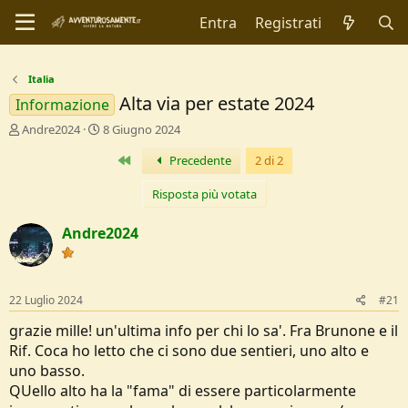
Entra
Registrati
Italia
Alta via per estate 2024
Informazione
C
D
Andre2024
8 Giugno 2024
r
a
Primo
Precedente
2 di 2
e
t
a
a
t
d
Risposta più votata
o
i
r
I
Andre2024
e
n
D
i
i
z
s
i
22 Luglio 2024
#21
c
o
u
grazie mille! un'ultima info per chi lo sa'. Fra Brunone e il
s
Rif. Coca ho letto che ci sono due sentieri, uno alto e
s
uno basso.
i
QUello alto ha la "fama" di essere particolarmente
o
n