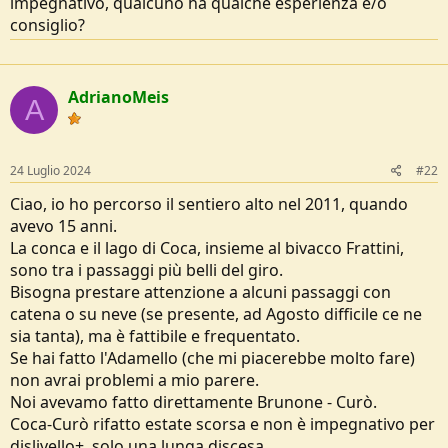
impegnativo, qualcuno ha qualche esperienza e/o
e
consiglio?
AdrianoMeis
A
24 Luglio 2024
#22
Ciao, io ho percorso il sentiero alto nel 2011, quando
avevo 15 anni.
La conca e il lago di Coca, insieme al bivacco Frattini,
sono tra i passaggi più belli del giro.
Bisogna prestare attenzione a alcuni passaggi con
catena o su neve (se presente, ad Agosto difficile ce ne
sia tanta), ma è fattibile e frequentato.
Se hai fatto l'Adamello (che mi piacerebbe molto fare)
non avrai problemi a mio parere.
Noi avevamo fatto direttamente Brunone - Curò.
Coca-Curò rifatto estate scorsa e non è impegnativo per
dislivello+, solo una lunga discesa.