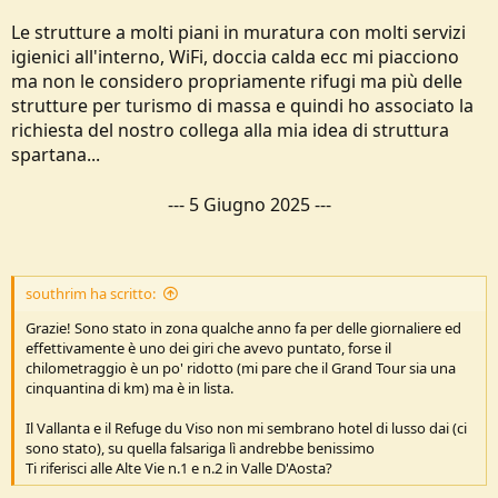
Le strutture a molti piani in muratura con molti servizi
igienici all'interno, WiFi, doccia calda ecc mi piacciono
ma non le considero propriamente rifugi ma più delle
strutture per turismo di massa e quindi ho associato la
richiesta del nostro collega alla mia idea di struttura
spartana...
---
5 Giugno 2025
---
southrim ha scritto:
Grazie! Sono stato in zona qualche anno fa per delle giornaliere ed
effettivamente è uno dei giri che avevo puntato, forse il
chilometraggio è un po' ridotto (mi pare che il Grand Tour sia una
cinquantina di km) ma è in lista.
Il Vallanta e il Refuge du Viso non mi sembrano hotel di lusso dai (ci
sono stato), su quella falsariga lì andrebbe benissimo
Ti riferisci alle Alte Vie n.1 e n.2 in Valle D'Aosta?