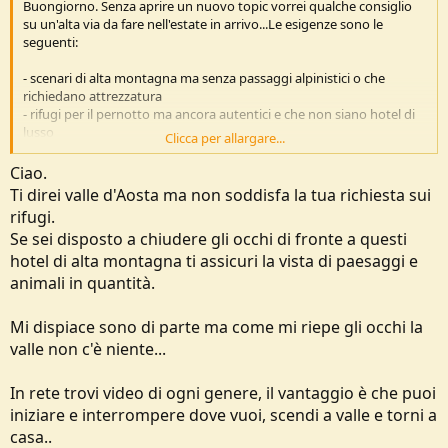
Buongiorno. Senza aprire un nuovo topic vorrei qualche consiglio
su un'alta via da fare nell'estate in arrivo...Le esigenze sono le
seguenti:
- scenari di alta montagna ma senza passaggi alpinistici o che
richiedano attrezzatura
- rifugi per il pernotto ma ancora autentici e che non siano hotel di
lusso
Clicca per allargare...
- possibilità di rifornimento non troppo diradate in modo da poter
viaggiare leggeri
Ciao.
- durata massima di una settimana (posso anche avere alto
Ti direi valle d'Aosta ma non soddisfa la tua richiesta sui
chilometraggio giornaliero)
rifugi.
- accetto consigli anche all'estero purché siano mete non troppo
Se sei disposto a chiudere gli occhi di fronte a questi
distanti dal confine italiano e quindi raggiungibili in una giornata
dal centro Italia.
hotel di alta montagna ti assicuri la vista di paesaggi e
animali in quantità.
Chiaramente ho già puntato alcuni itinerari ma vorrei un po'
resettare in modo da avere la mente libera.
Mi dispiace sono di parte ma come mi riepe gli occhi la
valle non c'è niente...
In rete trovi video di ogni genere, il vantaggio è che puoi
iniziare e interrompere dove vuoi, scendi a valle e torni a
casa..