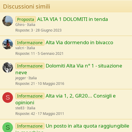
s
Discussioni simili
:
ALTA VIA 1 DOLOMITI in tenda
Proposta
Ghiro
Italia
Risposte
3
28 Giugno 2023
Alta Via dormendo in bivacco
Informazione
valcri
Italia
Risposte
11
5 Gennaio 2021
Dolomiti Alta Via n° 1 - situazione
Informazione
neve
jegger
Italia
Risposte
21
10 Maggio 2016
Alta via 1, 2, GR20... Consigli e
Informazione
S
opinioni
ste83
Italia
Risposte
42
17 Maggio 2011
Un posto in alta quota raggiungibile
Informazione
S