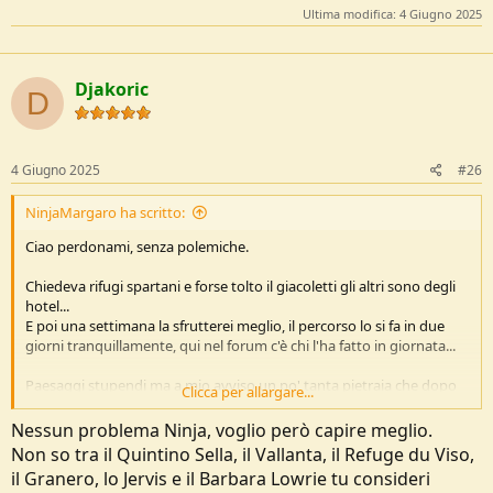
Ultima modifica:
4 Giugno 2025
Djakoric
D
4 Giugno 2025
#26
NinjaMargaro ha scritto:
Ciao perdonami, senza polemiche.
Chiedeva rifugi spartani e forse tolto il giacoletti gli altri sono degli
hotel...
E poi una settimana la sfrutterei meglio, il percorso lo si fa in due
giorni tranquillamente, qui nel forum c'è chi l'ha fatto in giornata...
Paesaggi stupendi ma a mio avviso un po' tanta pietraia che dopo
Clicca per allargare...
un po' mi ha rotto, per contro c'è il buco di viso che è il traforo più
antico d'europa e anche se è lungo solo 70m dà una certa emozione
Nessun problema Ninja, voglio però capire meglio.
attraversarlo.
Non so tra il Quintino Sella, il Vallanta, il Refuge du Viso,
il Granero, lo Jervis e il Barbara Lowrie tu consideri