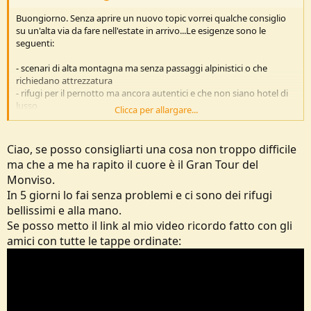
Buongiorno. Senza aprire un nuovo topic vorrei qualche consiglio
su un'alta via da fare nell'estate in arrivo...Le esigenze sono le
seguenti:
- scenari di alta montagna ma senza passaggi alpinistici o che
richiedano attrezzatura
- rifugi per il pernotto ma ancora autentici e che non siano hotel di
lusso
Clicca per allargare...
- possibilità di rifornimento non troppo diradate in modo da poter
viaggiare leggeri
- durata massima di una settimana (posso anche avere alto
Ciao, se posso consigliarti una cosa non troppo difficile
chilometraggio giornaliero)
ma che a me ha rapito il cuore è il Gran Tour del
- accetto consigli anche all'estero purché siano mete non troppo
Monviso.
distanti dal confine italiano e quindi raggiungibili in una giornata
dal centro Italia.
In 5 giorni lo fai senza problemi e ci sono dei rifugi
bellissimi e alla mano.
Chiaramente ho già puntato alcuni itinerari ma vorrei un po'
Se posso metto il link al mio video ricordo fatto con gli
resettare in modo da avere la mente libera.
amici con tutte le tappe ordinate: