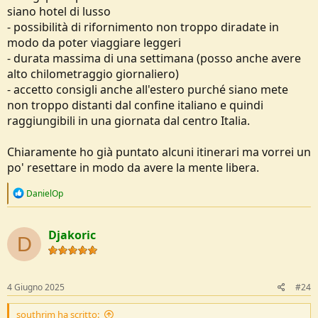
siano hotel di lusso
- possibilità di rifornimento non troppo diradate in
modo da poter viaggiare leggeri
- durata massima di una settimana (posso anche avere
alto chilometraggio giornaliero)
- accetto consigli anche all'estero purché siano mete
non troppo distanti dal confine italiano e quindi
raggiungibili in una giornata dal centro Italia.
Chiaramente ho già puntato alcuni itinerari ma vorrei un
po' resettare in modo da avere la mente libera.
R
DanielOp
e
a
c
Djakoric
t
D
i
o
n
s
4 Giugno 2025
#24
:
southrim ha scritto: