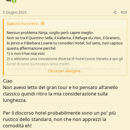
o
n
Mi dispiace sono di parte ma come mi riepe gli occhi la valle non c'è
s
5 Giugno 2025
#28
niente...
:
Djakoric ha scritto:
In rete trovi video di ogni genere, il vantaggio è che puoi iniziare e
interrompere dove vuoi, scendi a valle e torni a casa..
Nessun problema Ninja, voglio però capire meglio.
Non so tra il Quintino Sella, il Vallanta, il Refuge du Viso, il Granero,
lo Jervis e il Barbara Lowrie tu consideri Hotel. Sul serio, non capisco
questa affermazione perché:
1) o non li hai mai visti
2) o abbiamo una concezione diversa di hotel (sono Veneto e qui gli
hotel di lusso purtroppo sono molti)
3) o stiamo parlando di percorsi differenti perché io non ho fatto il
Clicca per allargare...
tour del monviso, ma il Gran Tour che fa un giro più largo e non
passa per il traforo ma scavalla la forcella sopra al Vallanta e si dirige
Ciao
a Col Selliere.
Non avevo letto del gran tour e ho pensato all'anello
Cioè posso capire che magari sia corta (si può fare in meno giorni),
classico quindi ritiro la mia considerazione sulla
ma i rifugi sono normalissimi. Proprio non riesco a capirlo.
lunghezza.
Sarà che ho visto lo Scoiattoli e il Lagazuoi e si è alzata la mia
asticella.
Per il discorso hotel probabilmente sono un po' più
Comunque ti posso concedere lo Jervis, ma la ho mangiato in una
rustico dello standard, non che non apprezzi la
malga piccolina poco distante che era veramente uno spettacolo.
comodità eh!
Giacoletti manco passato.