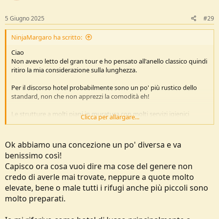
5 Giugno 2025
#29
NinjaMargaro ha scritto:
Ciao
Non avevo letto del gran tour e ho pensato all'anello classico quindi
ritiro la mia considerazione sulla lunghezza.
Per il discorso hotel probabilmente sono un po' più rustico dello
standard, non che non apprezzi la comodità eh!
Le strutture a molti piani in muratura con molti servizi igienici
Clicca per allargare...
all'interno, WiFi, doccia calda ecc mi piacciono ma non le considero
propriamente rifugi ma più delle strutture per turismo di massa e
quindi ho associato la richiesta del nostro collega alla mia idea di
Ok abbiamo una concezione un po' diversa e va
struttura spartana...
benissimo così!
Capisco ora cosa vuoi dire ma cose del genere non
---
5 Giugno 2025
---
credo di averle mai trovate, neppure a quote molto
elevate, bene o male tutti i rifugi anche più piccoli sono
molto preparati.
Ciao
No per carità non sono di lusso stile call d'Aosta ma appunto come