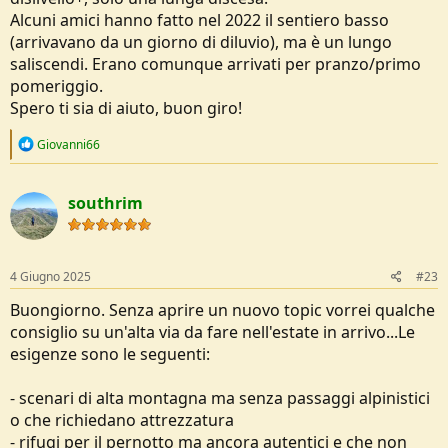
Alcuni amici hanno fatto nel 2022 il sentiero basso
(arrivavano da un giorno di diluvio), ma è un lungo
saliscendi. Erano comunque arrivati per pranzo/primo
pomeriggio.
Spero ti sia di aiuto, buon giro!
R
Giovanni66
e
a
c
southrim
t
i
o
n
s
4 Giugno 2025
#23
:
Buongiorno. Senza aprire un nuovo topic vorrei qualche
consiglio su un'alta via da fare nell'estate in arrivo...Le
esigenze sono le seguenti:
- scenari di alta montagna ma senza passaggi alpinistici
o che richiedano attrezzatura
- rifugi per il pernotto ma ancora autentici e che non