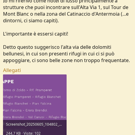
Io mi riferivo come hotel di lusso principalmente a
dicevo a
@Djakoric
ho una concentrazione più hard stile di rifugio in
strutture che puoi incontrare sull'Alta Via 1, sul Tour de
quanto tale
Mont Blanc o nella zona del Catinaccio d'Antermoia (...e
Un esempio banale al refuge di viso alle 11 del mattino mi ha
preparato un fantastico tagliere come fossi in un locale in pianura e
dintorni, ci siamo capiti).
al vallanta alle 14 mi ha tirato fuori una signora pasta al sugo
appena preparata e palesemente non riscaldata + birra alla spina...
L'importante è essersi capiti!
Per me il rifugio spartano è pane del giorno prima, formaggio e
Detto questo suggerisco l'alta via delle dolomiti
salame, roba in lattina e ti porti pure giù i rifiuti...
bellunesi, in cui son presenti rifugi in cui ci si può
Che poi tu mi dirai quanti ne trovi così? Pochi pochi ma io mi trovo
appoggiare, ci sono belle zone non troppo frequentate.
cmq bene..
Allegati
Screenshot_20250605_104802_Chrome.jpg
244,7 KB · Visite: 102