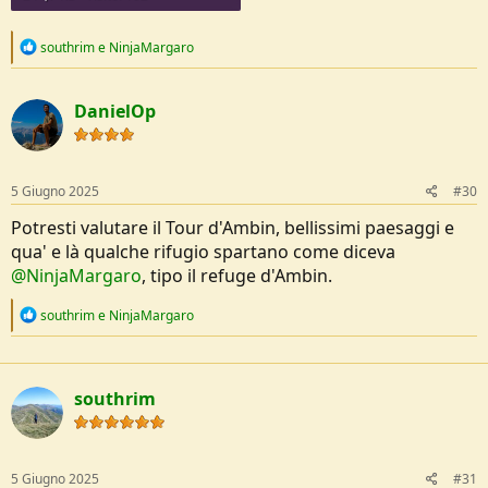
R
southrim
e
NinjaMargaro
e
a
c
DanielOp
t
i
o
n
s
5 Giugno 2025
#30
:
Potresti valutare il Tour d'Ambin, bellissimi paesaggi e
qua' e là qualche rifugio spartano come diceva
@NinjaMargaro
, tipo il refuge d'Ambin.
R
southrim
e
NinjaMargaro
e
a
c
t
southrim
i
o
n
s
:
5 Giugno 2025
#31