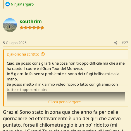
R
NinjaMargaro
e
a
c
southrim
t
i
o
n
s
5 Giugno 2025
#27
:
Djakoric ha scritto:
Ciao, se posso consigliarti una cosa non troppo difficile ma che a me
ha rapito il cuore è il Gran Tour del Monviso.
In 5 giorni lo fai senza problemi e ci sono dei rifugi bellissimi e alla
mano.
Se posso metto il link al mio video ricordo fatto con gli amici con
tutte le tappe ordinate:
Clicca per allargare...
Grazie! Sono stato in zona qualche anno fa per delle
giornaliere ed effettivamente è uno dei giri che avevo
puntato, forse il chilometraggio è un po' ridotto (mi