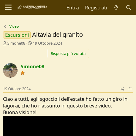
Entra
Registrati
Video
Altavia del granito
Escursioni
C
D
Simone08
19 Ottobre 2024
r
a
Risposta più votata
e
t
a
a
t
d
Simone08
o
i
r
I
e
n
D
i
19 Ottobre 2024
#1
i
z
s
i
Ciao a tutti, agli sgoccioli dell'estate ho fatto un giro in
c
o
lagorai, che ho riassunto in questo breve video.
u
Buona visione!
s
s
i
o
n