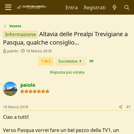
Entra
Registrati
Veneto
Altavia delle Prealpi Trevigiane a
Informazione
Pasqua, qualche consiglio...
C
D
paiolo
18 Marzo 2018
r
a
Ultimo
1 di 2
Successiva
e
t
a
a
t
d
Risposta più votata
o
i
r
I
paiolo
e
n
D
i
i
z
s
i
18 Marzo 2018
#1
c
o
u
Ciao a tutti!
s
s
Verso Pasqua vorrei fare un bel pezzo della TV1, un
i