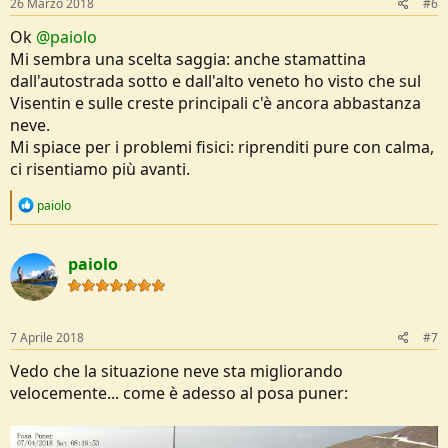
26 Marzo 2018
#6
Ok
@paiolo
Mi sembra una scelta saggia: anche stamattina
dall'autostrada sotto e dall'alto veneto ho visto che sul
Visentin e sulle creste principali c'è ancora abbastanza
neve.
Mi spiace per i problemi fisici: riprenditi pure con calma,
ci risentiamo più avanti.
R
paiolo
e
a
c
paiolo
t
i
o
n
s
7 Aprile 2018
#7
:
Vedo che la situazione neve sta migliorando
velocemente... come è adesso al posa puner: