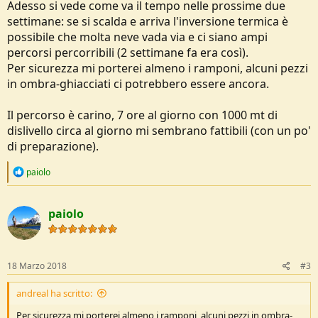
Adesso si vede come va il tempo nelle prossime due
settimane: se si scalda e arriva l'inversione termica è
possibile che molta neve vada via e ci siano ampi
percorsi percorribili (2 settimane fa era così).
Per sicurezza mi porterei almeno i ramponi, alcuni pezzi
in ombra-ghiacciati ci potrebbero essere ancora.
Il percorso è carino, 7 ore al giorno con 1000 mt di
dislivello circa al giorno mi sembrano fattibili (con un po'
di preparazione).
R
paiolo
e
a
c
paiolo
t
i
o
n
s
18 Marzo 2018
#3
:
andreal ha scritto:
Per sicurezza mi porterei almeno i ramponi, alcuni pezzi in ombra-