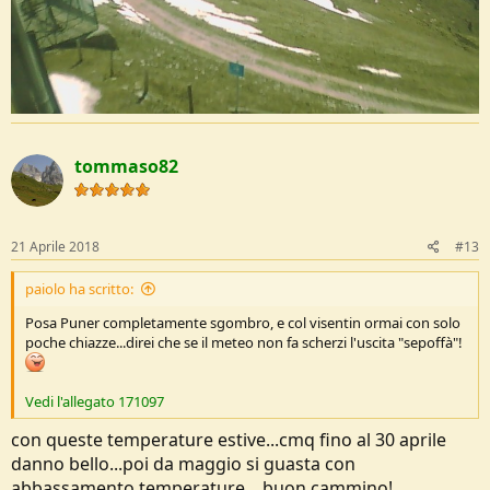
tommaso82
21 Aprile 2018
#13
paiolo ha scritto:
Posa Puner completamente sgombro, e col visentin ormai con solo
poche chiazze...direi che se il meteo non fa scherzi l'uscita "sepoffà"!
Vedi l'allegato 171097
con queste temperature estive...cmq fino al 30 aprile
danno bello...poi da maggio si guasta con
abbassamento temperature....buon cammino!