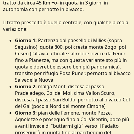
tratto da circa 45 Km +o- in quota in 3 giorni in
o
n
autonomia con pernotto in bivacco.
e
Il tratto prescelto è quello centrale, con qualche piccola
variazione:
Giorno 1:
Partenza dal paesello di Milies (sopra
Segusino), quota 800, poi cresta monte Zogo, poi
Cesen (l'altavia ufficiale salirebbe invece da Fener
fino a Pianezze, ma con questa variante sto più in
quota e dovrebbe essere ben più panoramica),
transito per rifugio Posa Puner, pernotto al bivacco
Salvedella Nuova
Giorno 2:
malga Mont, discesa al passo
Pradeladego, Col dei Moi, cima Vallon Scuro,
discesa al passo San Boldo, pernotto al bivacco Col
dei Gai (poco a Nord del monte Cimone)
Giorno 3:
pian delle Femene, monte Pezze,
Agnelezze e proseguo fino a Col Visentin, poco più
avanti invece di "buttarmi giù" verso il Fadalto
proseguirò in quota fino al parcheggio del