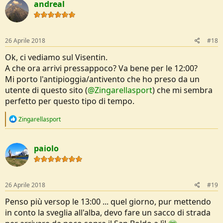
andreal
26 Aprile 2018
#18
Ok, ci vediamo sul Visentin.
A che ora arrivi pressappoco? Va bene per le 12:00?
Mi porto l'antipioggia/antivento che ho preso da un
utente di questo sito (
@Zingarellasport
) che mi sembra
perfetto per questo tipo di tempo.
R
Zingarellasport
e
a
c
paiolo
t
i
o
n
s
26 Aprile 2018
#19
:
Penso più versop le 13:00 ... quel giorno, pur mettendo
in conto la sveglia all'alba, devo fare un sacco di strada