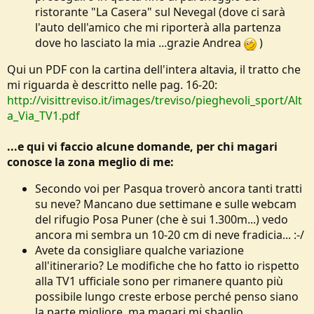
ristorante "La Casera" sul Nevegal (dove ci sarà
l'auto dell'amico che mi riporterà alla partenza
dove ho lasciato la mia ...grazie Andrea
)
Qui un PDF con la cartina dell'intera altavia, il tratto che
mi riguarda è descritto nelle pag. 16-20:
http://visittreviso.it/images/treviso/pieghevoli_sport/Alt
a_Via_TV1.pdf
...e qui vi faccio alcune domande, per chi magari
conosce la zona meglio di me:
Secondo voi per Pasqua troverò ancora tanti tratti
su neve? Mancano due settimane e sulle webcam
del rifugio Posa Puner (che è sui 1.300m...) vedo
ancora mi sembra un 10-20 cm di neve fradicia... :-/
Avete da consigliare qualche variazione
all'itinerario? Le modifiche che ho fatto io rispetto
alla TV1 ufficiale sono per rimanere quanto più
possibile lungo creste erbose perché penso siano
la parte migliore, ma magari mi sbaglio