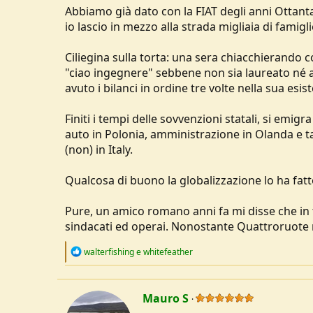
Abbiamo già dato con la FIAT degli anni Ottanta
io lascio in mezzo alla strada migliaia di famig
Ciliegina sulla torta: una sera chiacchierando 
"ciao ingegnere" sebbene non sia laureato né ab
avuto i bilanci in ordine tre volte nella sua esi
Finiti i tempi delle sovvenzioni statali, si emigr
auto in Polonia, amministrazione in Olanda e 
(non) in Italy.
Qualcosa di buono la globalizzazione lo ha fatto:
Pure, un amico romano anni fa mi disse che in t
sindacati ed operai. Nonostante Quattroruote n
R
walterfishing
e
whitefeather
e
a
c
t
Mauro S
i