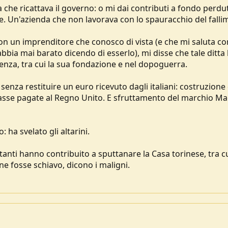
 che ricattava il governo: o mi dai contributi a fondo perdu
lie. Un'azienda che non lavorava con lo spauracchio del falli
con un imprenditore che conosco di vista (e che mi saluta co
bia mai barato dicendo di esserlo), mi disse che tale ditta
stenza, tra cui la sua fondazione e nel dopoguerra.
a senza restituire un euro ricevuto dagli italiani: costruzione 
tasse pagate al Regno Unito. E sfruttamento del marchio M
 ha svelato gli altarini.
anti hanno contribuito a sputtanare la Casa torinese, tra c
e fosse schiavo, dicono i maligni.