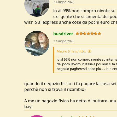
o
2 Giugno 2020
n
s
io al 99% non compro niente su in
:
c'e' gente che si lamenta del poc
wish o aliexpress anche cose da pochi euro che i
busdriver
2 Giugno 2020
Mauro S ha scritto:
io al 99% non compro niente su internet 
del poco lavoro in Italia e poi non si 
negozio pagheresti poco piu .... io nient
quando il negozio fisico ti fa pagare la cosa se
perchè non si trova il ricambio?
A me un negozio fisico ha detto di buttare una 
bay!