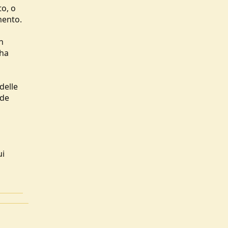
to, o
mento.
n
 ha
delle
ade
ui