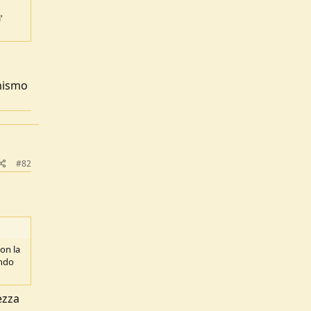
'
onismo
#82
con la
ando
ezza