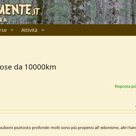
rse
Attività
 cose da 10000km
Risposta pi
lsioni piuttosto profonde: molti sono più propensi all' edonismo, altri ha