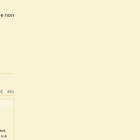
fre non
#83
ava
 o 4