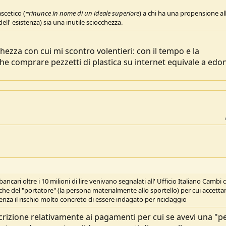
scetico (
=rinunce in nome di un ideale superiore
) a chi ha una propensione all
ll' esistenza) sia una inutile sciocchezza.
zza con cui mi scontro volentieri: con il tempo e la
 che comprare pezzetti di plastica su internet equivale a ed
ncari oltre i 10 milioni di lire venivano segnalati all' Ufficio Italiano Cambi 
che del "portatore" (la persona materialmente allo sportello) per cui accett
enza il rischio molto concreto di essere indagato per riciclaggio
rizione relativamente ai pagamenti per cui se avevi una "p