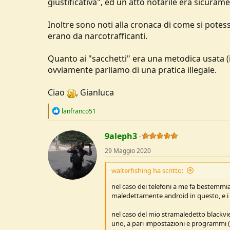
giustificativa", ed un atto notarile era sicura
Inoltre sono noti alla cronaca di come si potes
erano da narcotrafficanti.
Quanto ai "sacchetti" era una metodica usata (i
ovviamente parliamo di una pratica illegale.
Ciao
, Gianluca
R
lanfranco51
e
a
c
9aleph3
t
29 Maggio 2020
i
o
n
walterfishing ha scritto:
s
:
nel caso dei telefoni a me fa bestemmia
maledettamente android in questo, e i 
nel caso del mio stramaledetto blackvie
uno, a pari impostazioni e programmi (re