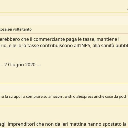
cosa sei volte tanto
nderebbero che il commerciante paga le tasse, mantiene i
o, e le loro tasse contribuiscono all'INPS, alla sanità pubbli
---
2 Giugno 2020
---
on si fa scrupoli a comprare su amazon , wish o aliexpress anche cose da poch
negli imprenditori che non da ieri mattina hanno spostato la