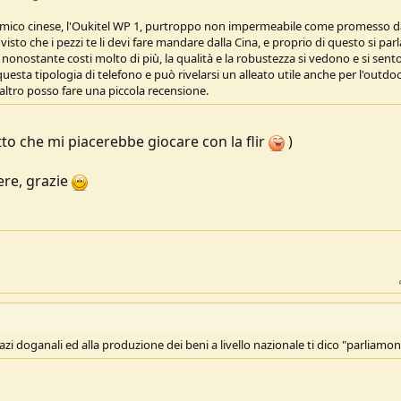
mico cinese, l'Oukitel WP 1, purtroppo non impermeabile come promesso d
isto che i pezzi te li devi fare mandare dalla Cina, e proprio di questo si parl
nonostante costi molto di più, la qualità e la robustezza si vedono e si sent
esta tipologia di telefono e può rivelarsi un alleato utile anche per l'outdoo
 altro posso fare una piccola recensione.
to che mi piacerebbe giocare con la flir
)
ere, grazie
dazi doganali ed alla produzione dei beni a livello nazionale ti dico "parliamo