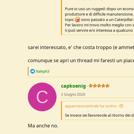
Pure io uso un rugged: dopo un econo
produttore e di difficile manutenzione, v
topic
sono passato a un Caterpillar: 
Per lavoro mi trovo molto meglio con qu
ti può servire e/o interessa a qualcuno
sarei interessato, e' che costa troppo (e ammet
comunque se apri un thread mi faresti un piac
R
9aleph3
e
a
c
capkoenig
C
t
2 Giugno 2020
i
o
n
appenninocentrale ha scritto:
s
:
Se invece sei favorevole al ritorno dei 
Ma anche no.