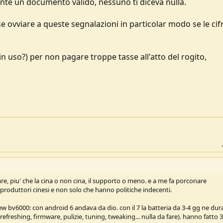
mente un documento valido, nessuno ti diceva nulla.
se ovviare a queste segnalazioni in particolar modo se le ci
n uso?) per non pagare troppe tasse all'atto del rogito,
re, piu' che la cina o non cina, il supporto o meno. e a me fa porconare
produttori cinesi e non solo che hanno politiche indecenti.
w bv6000: con android 6 andava da dio. con il 7 la batteria da 3-4 gg ne dur
freshing, firmware, pulizie, tuning, tweaking... nulla da fare). hanno fatto 3