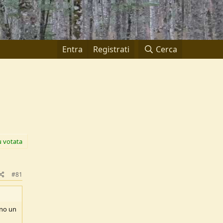
Entra
Registrati
Cerca
ù votata
#81
nno un