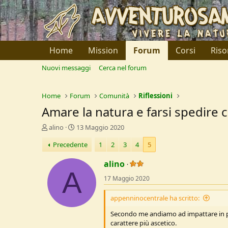
Home
Mission
Forum
Corsi
Riso
Nuovi messaggi
Cerca nel forum
Home
Forum
Comunità
Riflessioni
Amare la natura e farsi spedire
C
D
alino
13 Maggio 2020
r
a
Precedente
1
2
3
4
5
e
t
a
a
alino
t
d
A
o
i
17 Maggio 2020
r
I
e
n
appenninocentrale ha scritto:
D
i
i
z
Secondo me andiamo ad impattare in pu
s
i
carattere più ascetico.
c
o