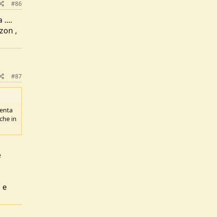
#86
....
zon ,
#87
menta
che in
e
 e