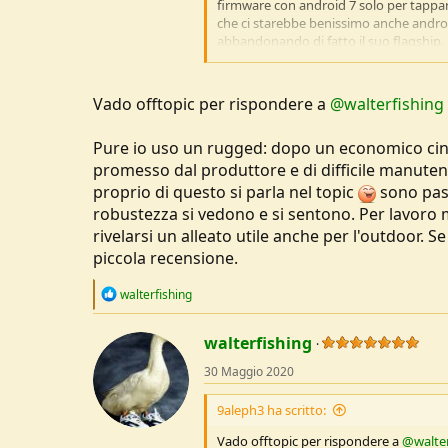
firmware con android 7 solo per tappare 
che ci starebbe benissimo anche android
abbandonando di fatto il suo flagship.
mi trovo un telefono con mille problemi
aumentati di prezzo in modo allucinant
Vado offtopic per rispondere a
@walterfishing
rugged costavano sui 100 e; qualche m
nuovo uno schifo di blackview, perche
Pure io uso un rugged: dopo un economico cin
promesso dal produttore e di difficile manutenzi
proprio di questo si parla nel topic
sono pass
robustezza si vedono e si sentono. Per lavoro 
rivelarsi un alleato utile anche per l'outdoor. 
piccola recensione.
R
walterfishing
e
a
c
walterfishing
t
30 Maggio 2020
i
o
n
9aleph3 ha scritto:
s
:
Vado offtopic per rispondere a
@walter