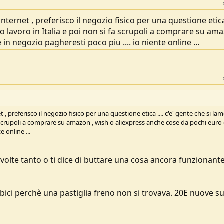
ternet , preferisco il negozio fisico per una questione etica 
o lavoro in Italia e poi non si fa scrupoli a comprare su ama
n negozio pagheresti poco piu .... io niente online ...
, preferisco il negozio fisico per una questione etica .... c'e' gente che si la
fa scrupoli a comprare su amazon , wish o aliexpress anche cose da pochi euro 
e online ...
i volte tanto o ti dice di buttare una cosa ancora funzionant
bici perchè una pastiglia freno non si trovava. 20E nuove su