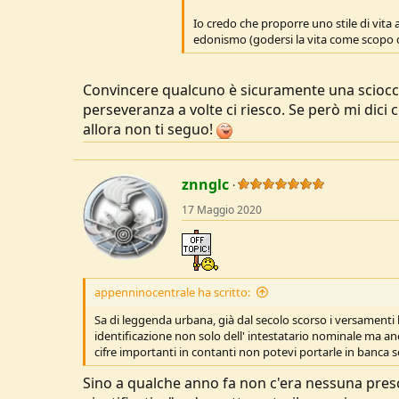
u
Io credo che proporre uno stile di vita a
s
edonismo (godersi la vita come scopo de
s
i
o
Convincere qualcuno è sicuramente una sciocche
n
perseveranza a volte ci riesco. Se però mi dici
e
allora non ti seguo!
znnglc
17 Maggio 2020
appenninocentrale ha scritto:
Sa di leggenda urbana, già dal secolo scorso i versamenti ba
identificazione non solo dell' intestatario nominale ma an
cifre importanti in contanti non potevi portarle in banca s
Sino a qualche anno fa non c'era nessuna presc