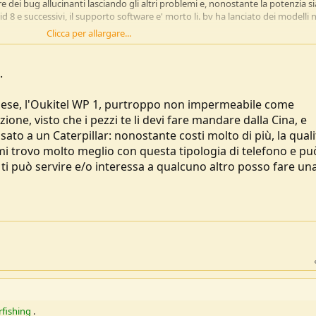
dei bug allucinanti lasciando gli altri problemi e, nonostante la potenzia si
 8 e successivi, il supporto software e' morto li. bv ha lanciato dei modelli 
Clicca per allargare...
, ma che non posso sostituire perche' i rugged con specifiche simili sono
e (questo l'ho pagato 150-160 e, 3 gb ram e 32 rom, quando telefonini simil
.
ese dopo i prezzi sono raddoppiati). e purtroppo temo che dovro' comprare
' poche case producono telefoni rugged.
ese, l'Oukitel WP 1, purtroppo non impermeabile come
one, visto che i pezzi te li devi fare mandare dalla Cina, e
ato a un Caterpillar: nonostante costi molto di più, la quali
mi trovo molto meglio con questa tipologia di telefono e pu
Se ti può servire e/o interessa a qualcuno altro posso fare un
fishing
.