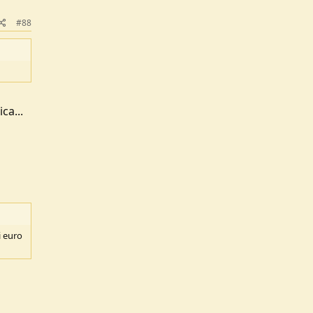
#88
ca...
i euro