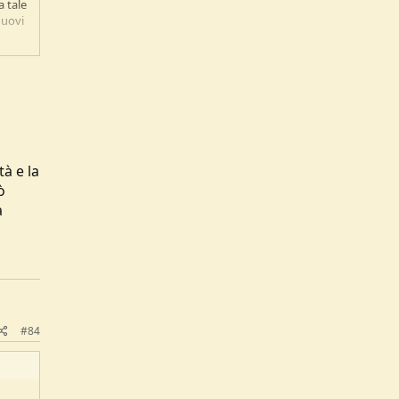
a tale
nuovi
i non
 di
tà e la
ò
a
#84