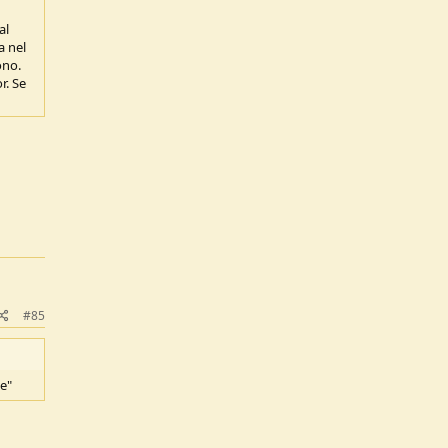
al
a nel
ono.
r. Se
#85
ne"