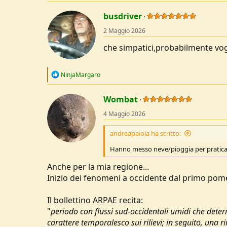
a
c
busdriver
t
2 Maggio 2026
i
o
che simpatici,probabilmente vog
n
s
:
R
NinjaMargaro
e
a
c
Wombat
t
4 Maggio 2026
i
o
n
andreapaiola ha scritto:
s
:
Hanno messo neve/pioggia per pratica
Anche per la mia regione...
Inizio dei fenomeni a occidente dal primo pome
Il bollettino ARPAE recita:
"
periodo con flussi sud-occidentali umidi che deter
carattere temporalesco sui rilievi; in seguito, una