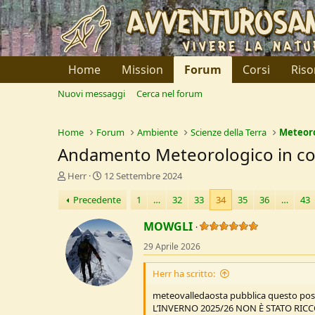
Home
Mission
Forum
Corsi
Riso
Nuovi messaggi
Cerca nel forum
Home
Forum
Ambiente
Scienze della Terra
Meteor
Andamento Meteorologico in c
C
D
Herr
12 Settembre 2024
r
a
Precedente
1
…
32
33
34
35
36
…
43
e
t
a
a
MOWGLI
t
d
o
i
29 Aprile 2026
r
I
e
n
Herr ha scritto:
D
i
i
z
meteovalledaosta pubblica questo post 
s
i
L’INVERNO 2025/26 NON È STATO RIC
c
o