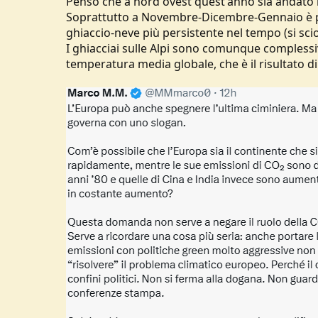
Penso che a nord ovest quest'anno sia andato 
controbilanciata dall’evento nevoso di
Soprattutto a Novembre-Dicembre-Gennaio è pio
temperature. Aprile ha poi accelerato l
ghiaccio-neve più persistente nel tempo (si sci
temperature bollenti, tanto che la nos
lo zero ed una media massime di -1.32 
I ghiacciai sulle Alpi sono comunque complessi
Siamo un mese avanti a livello termico,
temperatura media globale, che è il risultato di v
Plateau Rosa per le annate 2024, 2025
2024 è stata però una primavera eccezi
all’atteso. Una forte fase di maltempo
alle medie, dopo che a inizio mese già 
Sapete a cosa assomiglia la stagione 20