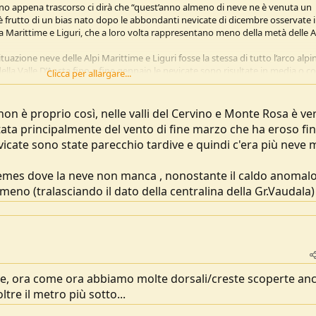
no appena trascorso ci dirà che “quest’anno almeno di neve ne è venuta un
è frutto di un bias nato dopo le abbondanti nevicate di dicembre osservate 
ra Marittime e Liguri, che a loro volta rappresentano meno della metà delle A
ituazione neve delle Alpi Marittime e Liguri fosse la stessa di tutto l’arco alpi
 della Valle D’Aosta fino a fine gennaio le nevicate sono risultate in media o c
Clicca per allargare...
permanere al suolo grazie a temperature nella norma, questo è il vero punto. 
gione c’è stato poi un buon recupero grazie alle correnti da nord-ovest, che
est.
on è proprio così, nelle valli del Cervino e Monte Rosa è ve
media a livello termico con una rapida fusione del manto, in parte
tata principalmente del vento di fine marzo che ha eroso fin
 metà mese, quando però la neve è scomparsa in pochi giorni per le alte
evicate sono state parecchio tardive e quindi c'era più neve 
a fusione: dopo le tempeste di vento di fine marzo, è arrivata una lunga fase
tra stazione a Plateau Rosa a 3467 m ha registrato ben 10 massime ad aprile
gradi fino ad oggi, ovvero la media di maggio.
Rhemes dove la neve non manca , nonostante il caldo anomalo
 ma con poca neve: il risultato lo vedete nel confronto fotografico della cam
meno (tralasciando il dato della centralina della Gr.Vaudala)
 e 2026. Le due annate precedenti presentano un innevamento molto migliore
onale, con nevicate copiose, mentre la 2025 possiamo dire che si avvicina pi
 con 150/200 cm di neve a metà aprile 2025 aveva riportato l’innevamento vic
si raggiungevano livelli sotto media.
26? Al 2022, annata molto negativa per i ghiacciai
neve, ora come ora abbiamo molte dorsali/creste scoperte an
tre il metro più sotto...