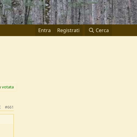
Entra
Registrati
Cerca
ù votata
#661