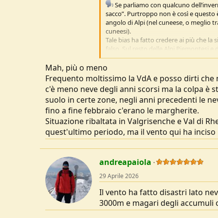
Se parliamo con qualcuno dell’inver
u
sacco”. Purtroppo non è così e questo 
s
angolo di Alpi (nel cuneese, o meglio t
s
cuneesi).
i
Tale bias ha fatto credere ai più che la s
o
falso. Sul resto delle Alpi Piemontesi e
n
modesto deficit e la neve è riuscita a 
e
fine gennaio e febbraio sulla nostra re
Mah, più o meno
tuttavia hanno sfavorito le zone di sud-
Frequento moltissimo la VdA e posso dirti che n
Da marzo è poi iniziata una fase sopra 
c'è meno neve degli anni scorsi ma la colpa è s
controbilanciata dall’evento nevoso di
suolo in certe zone, negli anni precedenti le n
temperature. Aprile ha poi accelerato l
fino a fine febbraio c'erano le margherite.
temperature bollenti, tanto che la nos
lo zero ed una media massime di -1.32 
Situazione ribaltata in Valgrisenche e Val di 
Siamo un mese avanti a livello termico,
quest'ultimo periodo, ma il vento qui ha inciso 
Plateau Rosa per le annate 2024, 2025
2024 è stata però una primavera eccezi
all’atteso. Una forte fase di maltempo
andreapaiola
alle medie, dopo che a inizio mese già 
Sapete a cosa assomiglia la stagione 20
29 Aprile 2026
Il vento ha fatto disastri lato 
3000m e magari degli accumuli ol