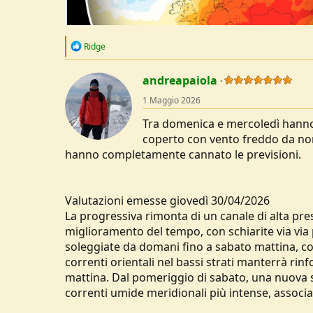
R
Ridge
e
a
c
andreapaiola
t
1 Maggio 2026
i
o
Tra domenica e mercoledì hanno
n
s
coperto con vento freddo da nor
:
hanno completamente cannato le previsioni.
Valutazioni emesse giovedì 30/04/2026
La progressiva rimonta di un canale di alta pr
miglioramento del tempo, con schiarite via via
soleggiate da domani fino a sabato mattina, c
correnti orientali nel bassi strati manterrà rin
mattina. Dal pomeriggio di sabato, una nuova s
correnti umide meridionali più intense, associ