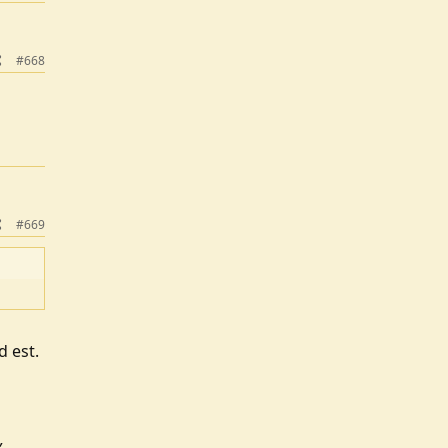
#668
#669
d est.
,