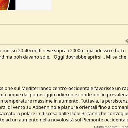
 messo 20-40cm di neve sopra i 2000m, già adesso è tutto
d ma boh davano sole... Oggi dovrebbe aprirsi... Mi sa che
essione sul Mediterraneo centro-occidentale favorisce un ra
 più ampie dal pomeriggio odierno e condizioni in prevalen
on temperature massime in aumento. Tuttavia, la persistenz
forzi di vento su Appennino e pianure orientali fino a doman
accatura polare in discesa dalle Isole Britanniche convogli
ate ad un aumento nella nuvolosità sul Piemonte occidental
Ultima modifica:
1 Mag