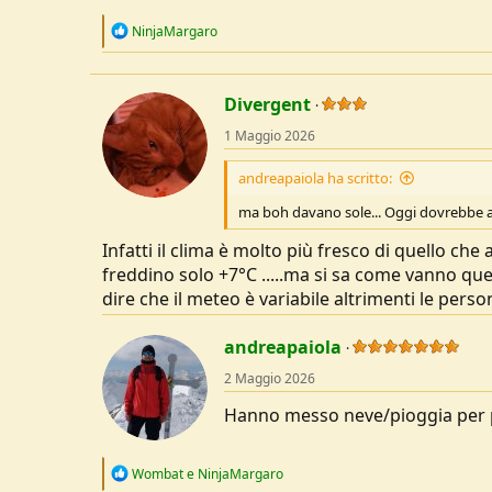
R
NinjaMargaro
e
a
c
t
Divergent
i
o
1 Maggio 2026
n
s
andreapaiola ha scritto:
:
ma boh davano sole... Oggi dovrebbe ap
Infatti il clima è molto più fresco di quello c
freddino solo +7°C .....ma si sa come vanno ques
dire che il meteo è variabile altrimenti le per
andreapaiola
2 Maggio 2026
Hanno messo neve/pioggia per p
R
Wombat
e
NinjaMargaro
e