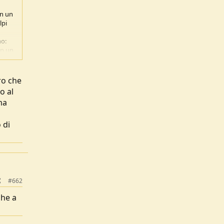
in un
lpi
no:
on un
Tra
ro che
o al
ma
 con
 sopra
 di
 di
: la
ù
ino
#662
che a