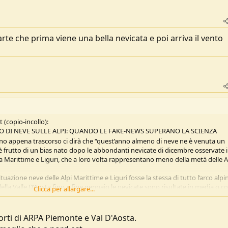
rte che prima viene una bella nevicata e poi arriva il vento
(copio-incollo):
CO DI NEVE SULLE ALPI: QUANDO LE FAKE-NEWS SUPERANO LA SCIENZA
no appena trascorso ci dirà che “quest’anno almeno di neve ne è venuta un
è frutto di un bias nato dopo le abbondanti nevicate di dicembre osservate 
ra Marittime e Liguri, che a loro volta rappresentano meno della metà delle A
ituazione neve delle Alpi Marittime e Liguri fosse la stessa di tutto l’arco alpi
 della Valle D’Aosta fino a fine gennaio le nevicate sono risultate in media o c
Clicca per allargare...
permanere al suolo grazie a temperature nella norma, questo è il vero punto. 
gione c’è stato poi un buon recupero grazie alle correnti da nord-ovest, che
est.
rti di ARPA Piemonte e Val D'Aosta.
media a livello termico con una rapida fusione del manto, in parte