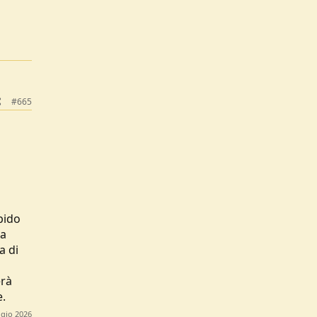
#665
pido
za
a di
i
erà
e.
gio 2026