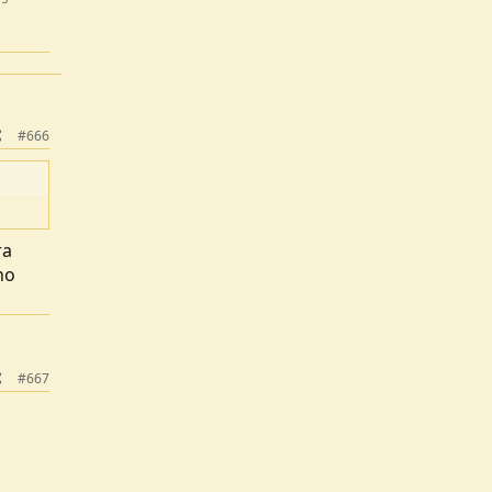
#666
ra
no
#667