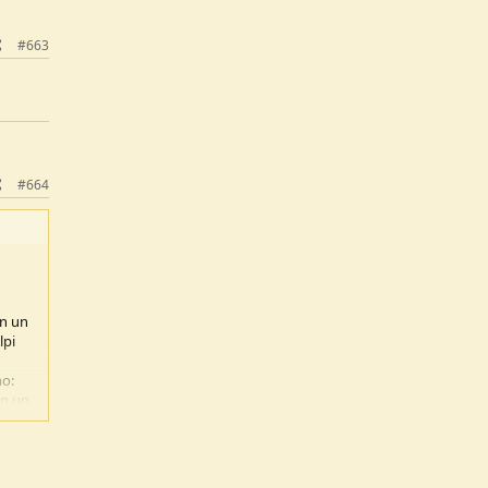
#663
#664
in un
lpi
no:
on un
Tra