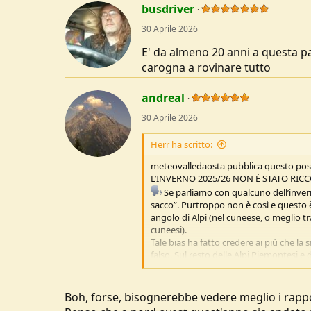
busdriver
30 Aprile 2026
E' da almeno 20 anni a questa pa
carogna a rovinare tutto
andreal
30 Aprile 2026
Herr ha scritto:
meteovalledaosta pubblica questo post 
L’INVERNO 2025/26 NON È STATO RIC
Se parliamo con qualcuno dell’inver
sacco”. Purtroppo non è così e questo 
angolo di Alpi (nel cuneese, o meglio t
cuneesi).
Tale bias ha fatto credere ai più che la s
falso. Sul resto delle Alpi Piemontesi e
modesto deficit e la neve è riuscita a 
fine gennaio e febbraio sulla nostra re
tuttavia hanno sfavorito le zone di sud-
Boh, forse, bisognerebbe vedere meglio i rappo
Da marzo è poi iniziata una fase sopra 