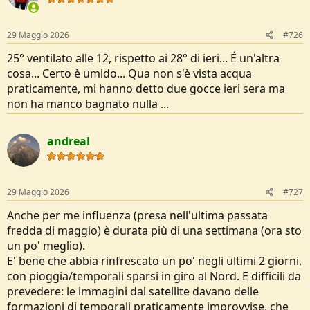
n
s
:
29 Maggio 2026
#726
25° ventilato alle 12, rispetto ai 28° di ieri... É un'altra
cosa... Certo è umido... Qua non s'è vista acqua
praticamente, mi hanno detto due gocce ieri sera ma
non ha manco bagnato nulla ...
andreal
29 Maggio 2026
#727
Anche per me influenza (presa nell'ultima passata
fredda di maggio) è durata più di una settimana (ora sto
un po' meglio).
E' bene che abbia rinfrescato un po' negli ultimi 2 giorni,
con pioggia/temporali sparsi in giro al Nord. E difficili da
prevedere: le immagini dal satellite davano delle
formazioni di temporali praticamente improvvise, che