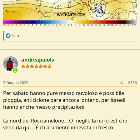
R
Herr
e
a
c
t
andreapaiola
i
o
n
s
:
3 Giugno 2026
#736
Per sabato hanno pure messo nuvoloso e possibile
pioggia, anticiclone pare ancora lontano, per lunedì
hanno anche messo precipitazioni.
La nord del Rocciamelone... O meglio la nord-est che
vedo da qui... É chiaramente innevata di fresco.