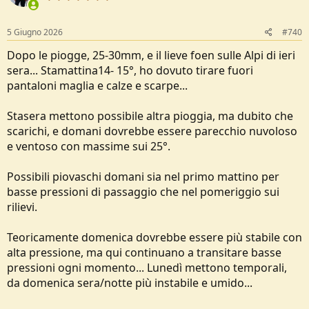
o
n
s
5 Giugno 2026
#740
:
Dopo le piogge, 25-30mm, e il lieve foen sulle Alpi di ieri
sera... Stamattina14- 15°, ho dovuto tirare fuori
pantaloni maglia e calze e scarpe...
Stasera mettono possibile altra pioggia, ma dubito che
scarichi, e domani dovrebbe essere parecchio nuvoloso
e ventoso con massime sui 25°.
Possibili piovaschi domani sia nel primo mattino per
basse pressioni di passaggio che nel pomeriggio sui
rilievi.
Teoricamente domenica dovrebbe essere più stabile con
alta pressione, ma qui continuano a transitare basse
pressioni ogni momento... Lunedì mettono temporali,
da domenica sera/notte più instabile e umido...