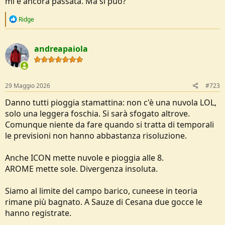
mi è ancora passata. Ma si può?
R
Ridge
e
a
c
andreapaiola
t
i
o
n
s
29 Maggio 2026
#723
:
Danno tutti pioggia stamattina: non c'è una nuvola LOL,
solo una leggera foschia. Si sarà sfogato altrove.
Comunque niente da fare quando si tratta di temporali
le previsioni non hanno abbastanza risoluzione.
Anche ICON mette nuvole e pioggia alle 8.
AROME mette sole. Divergenza insoluta.
Siamo al limite del campo barico, cuneese in teoria
rimane più bagnato. A Sauze di Cesana due gocce le
hanno registrate.