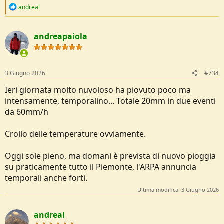
R
andreal
e
a
c
andreapaiola
t
i
o
n
s
3 Giugno 2026
#734
:
Ieri giornata molto nuvoloso ha piovuto poco ma
intensamente, temporalino... Totale 20mm in due eventi
da 60mm/h
Crollo delle temperature ovviamente.
Oggi sole pieno, ma domani è prevista di nuovo pioggia
su praticamente tutto il Piemonte, l'ARPA annuncia
temporali anche forti.
Ultima modifica:
3 Giugno 2026
andreal