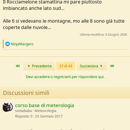
Il Rocciamelone stamattina mi pare piuttosto
imbiancato anche lato sud...
Alle 6 si vedevano le montagne, mo alle 8 sono già tutte
coperte dalle nuvole...
Ultima modifica:
5 Giugno 2026
R
NinjaMargaro
e
a
c
t
Primo
Ultimo
Precedente
37 di 43
Successiva
i
o
n
Devi accedere o registrarti per rispondere qui.
s
:
Discussioni simili
corso base di meterologia
soniababu
Meteorologia
Risposte
0
25 Gennaio 2017