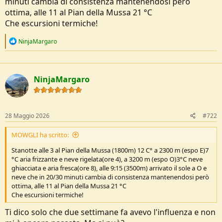
minuti cambia di consistenza mantenendosi però
e
ottima, alle 11 al Pian della Mussa 21 °C
Che escursioni termiche!
R
NinjaMargaro
e
a
c
t
NinjaMargaro
i
o
n
s
:
28 Maggio 2026
#722
MOWGLI ha scritto:
Stanotte alle 3 al Pian della Mussa (1800m) 12 C° a 2300 m (espo E)7
°C aria frizzante e neve rigelata(ore 4), a 3200 m (espo O)3°C neve
ghiacciata e aria fresca(ore 8), alle 9:15 (3500m) arrivato il sole a O e
neve che in 20/30 minuti cambia di consistenza mantenendosi però
ottima, alle 11 al Pian della Mussa 21 °C
Che escursioni termiche!
Ti dico solo che due settimane fa avevo l'influenza e non