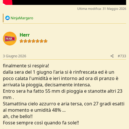
Ultima modifica:
31 Maggio 2026
R
NinjaMargaro
e
a
c
Herr
t
i
o
n
s
3 Giugno 2026
#733
:
finalmente si respira!
dalla sera del 1 giugno l'aria si è rinfrescata ed è un
poco calata l'umidità e ieri intorno ad ora di pranzo è
arrivata la pioggia, decisamente intensa.
Entro sera ha fatto 55 mm di pioggia e stanotte altri 23
mm .
Stamattina cielo azzurro e aria tersa, con 27 gradi esatti
al momento e umidità 48% ...
ah, che bello!!
Fosse sempre così quando fa sole!!