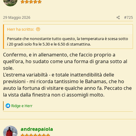
29 Maggio 2026
#725
Herr ha scritto:
Pensate che nonostante tutto questo, la temperatura è scesa sotto
i 20 gradi solo fra le 5.30 e le 6.50 di stamattina.
Confermo, e in allenamento, che faccio proprio a
quell'ora, ho sudato come una forma di grana sotto al
sole.
L'estrema variabiltà - e totale inattendibilità delle
previsioni - mi ricorda tantissimo le Bahamas, che ho
avuto la fortuna di visitare qualche anno fa. Peccato che
la vista dalla finestra non ci assomigli molto.
R
Ridge
e
Herr
e
a
c
t
andreapaiola
i
o