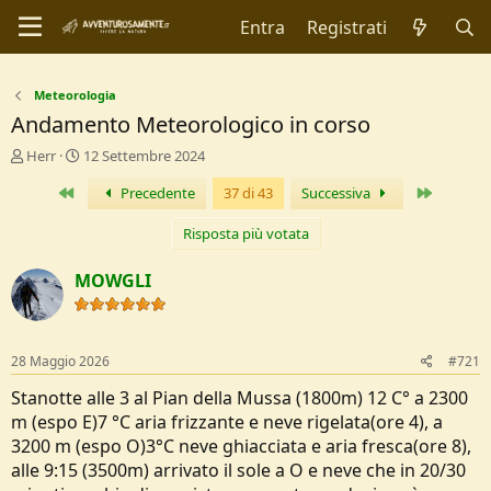
Entra
Registrati
Meteorologia
Andamento Meteorologico in corso
C
D
Herr
12 Settembre 2024
r
a
Primo
Ultimo
Precedente
37 di 43
Successiva
e
t
a
a
t
d
Risposta più votata
o
i
r
I
MOWGLI
e
n
D
i
i
z
s
i
28 Maggio 2026
#721
c
o
u
Stanotte alle 3 al Pian della Mussa (1800m) 12 C° a 2300
s
m (espo E)7 °C aria frizzante e neve rigelata(ore 4), a
s
3200 m (espo O)3°C neve ghiacciata e aria fresca(ore 8),
i
alle 9:15 (3500m) arrivato il sole a O e neve che in 20/30
o
n