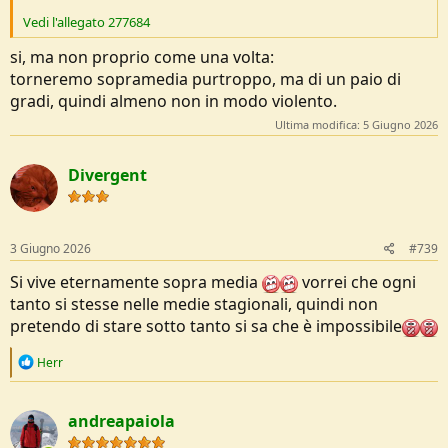
Vedi l'allegato 277684
si, ma non proprio come una volta:
torneremo sopramedia purtroppo, ma di un paio di
gradi, quindi almeno non in modo violento.
Ultima modifica:
5 Giugno 2026
Divergent
3 Giugno 2026
#739
Si vive eternamente sopra media
vorrei che ogni
tanto si stesse nelle medie stagionali, quindi non
pretendo di stare sotto tanto si sa che è impossibile
R
Herr
e
a
c
andreapaiola
t
i