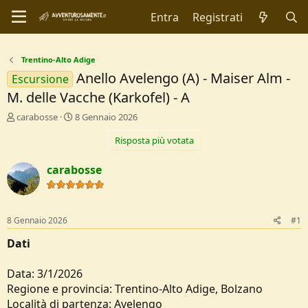
Entra
Registrati
Trentino-Alto Adige
Anello Avelengo (A) - Maiser Alm -
Escursione
M. delle Vacche (Karkofel) - A
C
D
carabosse
8 Gennaio 2026
r
a
Risposta più votata
e
t
a
a
t
d
carabosse
o
i
r
I
e
n
D
i
8 Gennaio 2026
#1
i
z
s
i
Dati
c
o
u
Data: 3/1/2026
s
Regione e provincia: Trentino-Alto Adige, Bolzano
s
i
Località di partenza: Avelengo