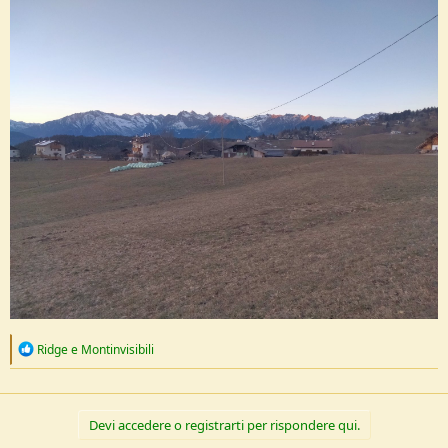
R
Ridge
e
Montinvisibili
e
a
c
t
Devi accedere o registrarti per rispondere qui.
i
o