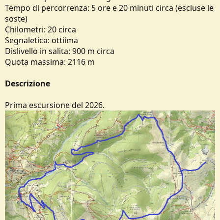
o
Tempo di percorrenza: 5 ore e 20 minuti circa (escluse le
n
soste)
e
Chilometri: 20 circa
Segnaletica: ottiima
Dislivello in salita: 900 m circa
Quota massima: 2116 m
Descrizione
Prima escursione del 2026.