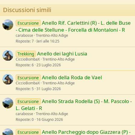
n
Discussioni simili
s
:
Anello Rif. Carlettini (R) - L. delle Buse
Escursione
- Cima delle Stellune - Forcella di Montaloni - R
carabosse
Trentino-Alto Adige
Risposte
7
Ieri alle 16:25
Anello dei laghi Lusia
Trekking
CiccioBombaX
Trentino-Alto Adige
Risposte
6
23 Luglio 2026
Anello della Roda de Vael
Escursione
CiccioBombaX
Trentino-Alto Adige
Risposte
5
31 Luglio 2026
Anello Strada Rodella (S) - M. Pascolo -
Escursione
L. Gelati - R
carabosse
Trentino-Alto Adige
Risposte
0
16 Giugno 2026
Anello Parcheggio dopo Giazzera (P) -
Escursione