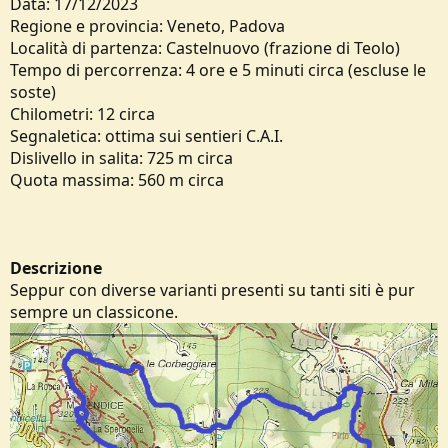
Data: 17/12/2023
o
Regione e provincia: Veneto, Padova
n
e
Località di partenza: Castelnuovo (frazione di Teolo)
Tempo di percorrenza: 4 ore e 5 minuti circa (escluse le
soste)
Chilometri: 12 circa
Segnaletica: ottima sui sentieri C.A.I.
Dislivello in salita: 725 m circa
Quota massima: 560 m circa
Descrizione
Seppur con diverse varianti presenti su tanti siti è pur
sempre un classicone.