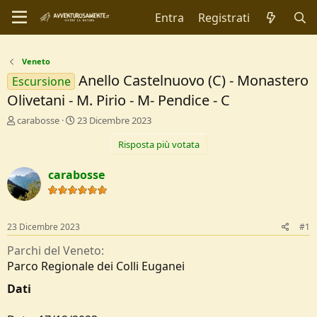
Entra
Registrati
Veneto
Anello Castelnuovo (C) - Monastero
Escursione
Olivetani - M. Pirio - M- Pendice - C
C
D
carabosse
23 Dicembre 2023
r
a
Risposta più votata
e
t
a
a
t
d
carabosse
o
i
r
I
e
n
D
i
23 Dicembre 2023
#1
i
z
s
i
Parchi del Veneto
c
o
Parco Regionale dei Colli Euganei
u
s
Dati
s
i