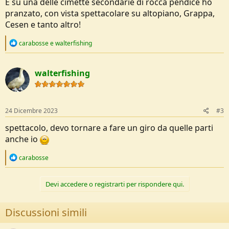
E su una delle cimette secondarie di rocca pendice ho
pranzato, con vista spettacolare su altopiano, Grappa,
Cesen e tanto altro!
R
carabosse
e
walterfishing
e
a
c
walterfishing
t
i
o
n
s
24 Dicembre 2023
#3
:
spettacolo, devo tornare a fare un giro da quelle parti
anche io
R
carabosse
e
a
c
Devi accedere o registrarti per rispondere qui.
t
i
o
Discussioni simili
n
s