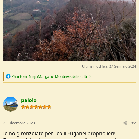
Ultima modifica:
27 Gennaio 2024
R
Phantom
,
NinjaMargaro
,
Montinvisibili
e altri 2
e
a
c
t
paiolo
i
o
n
s
:
23 Dicembre 2023
#2
Io ho gironzolato per i colli Euganei proprio ieri!