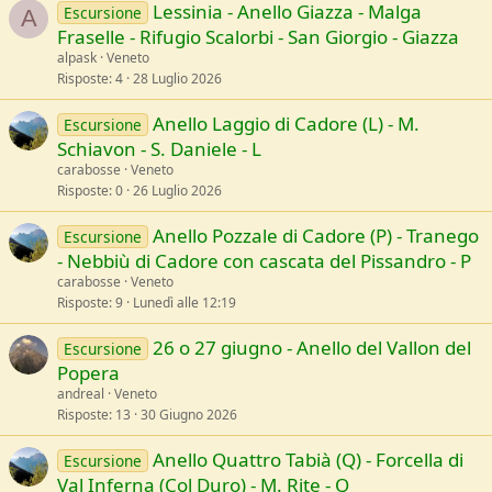
:
Lessinia - Anello Giazza - Malga
Escursione
A
Fraselle - Rifugio Scalorbi - San Giorgio - Giazza
alpask
Veneto
Risposte
4
28 Luglio 2026
Anello Laggio di Cadore (L) - M.
Escursione
Schiavon - S. Daniele - L
carabosse
Veneto
Risposte
0
26 Luglio 2026
Anello Pozzale di Cadore (P) - Tranego
Escursione
- Nebbiù di Cadore con cascata del Pissandro - P
carabosse
Veneto
Risposte
9
Lunedì alle 12:19
26 o 27 giugno - Anello del Vallon del
Escursione
Popera
andreal
Veneto
Risposte
13
30 Giugno 2026
Anello Quattro Tabià (Q) - Forcella di
Escursione
Val Inferna (Col Duro) - M. Rite - Q