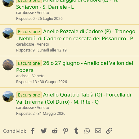
Schiavon - S. Daniele - L
carabosse
Veneto
Risposte
0
26 Luglio 2026
Anello Pozzale di Cadore (P) - Tranego
Escursione
- Nebbiù di Cadore con cascata del Pissandro - P
carabosse
Veneto
Risposte
9
Lunedì alle 12:19
26 o 27 giugno - Anello del Vallon del
Escursione
Popera
andreal
Veneto
Risposte
13
30 Giugno 2026
Anello Quattro Tabià (Q) - Forcella di
Escursione
Val Inferna (Col Duro) - M. Rite - Q
carabosse
Veneto
Risposte
2
31 Maggio 2026
facebook
Twitter
Reddit
Pinterest
Tumblr
WhatsApp
e-mail
Link
Condividi: