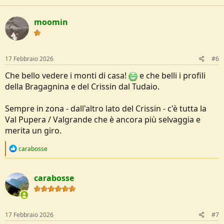
c
t
moomin
i
o
n
s
:
17 Febbraio 2026
#6
Che bello vedere i monti di casa!
e che belli i profili
della Bragagnina e del Crissin dal Tudaio.
Sempre in zona - dall'altro lato del Crissin - c'è tutta la
Val Pupera / Valgrande che è ancora più selvaggia e
merita un giro.
R
carabosse
e
a
c
carabosse
t
i
o
n
s
17 Febbraio 2026
#7
: