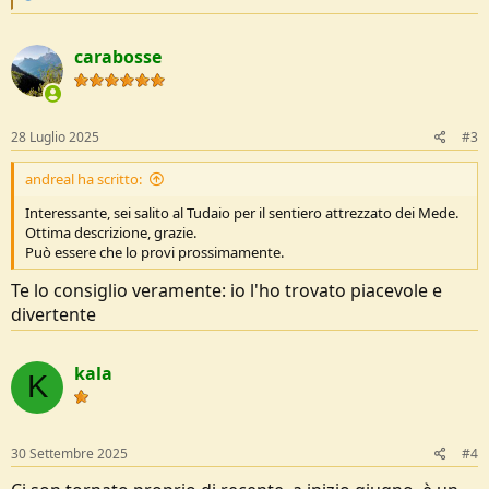
e
a
c
carabosse
t
i
o
n
s
28 Luglio 2025
#3
:
andreal ha scritto:
Interessante, sei salito al Tudaio per il sentiero attrezzato dei Mede.
Ottima descrizione, grazie.
Può essere che lo provi prossimamente.
Te lo consiglio veramente: io l'ho trovato piacevole e
divertente
kala
K
30 Settembre 2025
#4