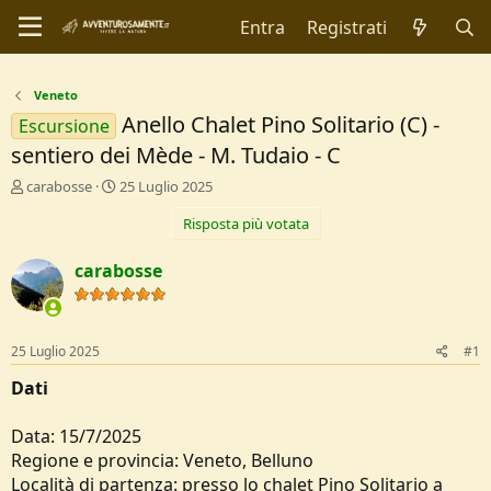
Entra
Registrati
Veneto
Anello Chalet Pino Solitario (C) -
Escursione
sentiero dei Mède - M. Tudaio - C
C
D
carabosse
25 Luglio 2025
r
a
Risposta più votata
e
t
a
a
t
d
carabosse
o
i
r
I
e
n
D
i
25 Luglio 2025
#1
i
z
s
i
Dati
c
o
u
Data: 15/7/2025
s
Regione e provincia: Veneto, Belluno
s
i
Località di partenza: presso lo chalet Pino Solitario a