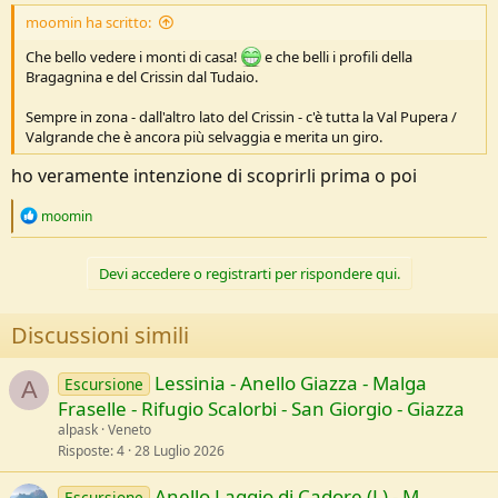
moomin ha scritto:
Che bello vedere i monti di casa!
e che belli i profili della
Bragagnina e del Crissin dal Tudaio.
Sempre in zona - dall'altro lato del Crissin - c'è tutta la Val Pupera /
Valgrande che è ancora più selvaggia e merita un giro.
ho veramente intenzione di scoprirli prima o poi
R
moomin
e
a
c
Devi accedere o registrarti per rispondere qui.
t
i
o
Discussioni simili
n
s
:
Lessinia - Anello Giazza - Malga
Escursione
A
Fraselle - Rifugio Scalorbi - San Giorgio - Giazza
alpask
Veneto
Risposte
4
28 Luglio 2026
Anello Laggio di Cadore (L) - M.
Escursione