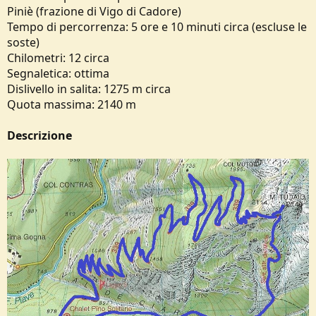
o
Piniè (frazione di Vigo di Cadore)
n
Tempo di percorrenza: 5 ore e 10 minuti circa (escluse le
e
soste)
Chilometri: 12 circa
Segnaletica: ottima
Dislivello in salita: 1275 m circa
Quota massima: 2140 m
Descrizione