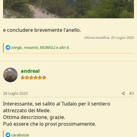
e concludere brevemente l'anello.
Ultima modifica:
25 Luglio 2025
R
znnglc
,
moomin
,
MOWGLI
e altri 6
e
a
c
t
andreal
i
o
n
s
:
28 Luglio 2025
#2
Interessante, sei salito al Tudaio per il sentiero
attrezzato dei Mede.
Ottima descrizione, grazie.
Può essere che lo provi prossimamente.
R
carabosse