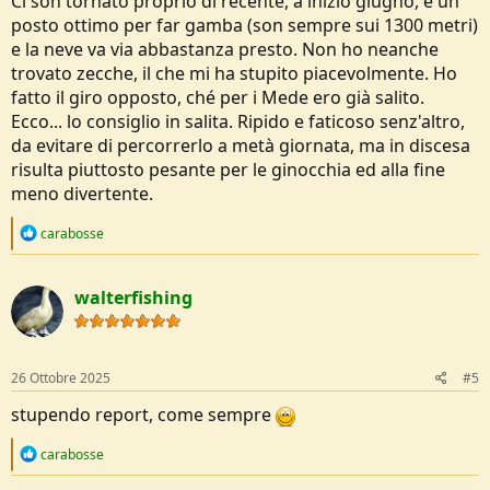
Ci son tornato proprio di recente, a inizio giugno, è un
posto ottimo per far gamba (son sempre sui 1300 metri)
e la neve va via abbastanza presto. Non ho neanche
trovato zecche, il che mi ha stupito piacevolmente. Ho
fatto il giro opposto, ché per i Mede ero già salito.
Ecco... lo consiglio in salita. Ripido e faticoso senz'altro,
da evitare di percorrerlo a metà giornata, ma in discesa
risulta piuttosto pesante per le ginocchia ed alla fine
meno divertente.
R
carabosse
e
a
c
walterfishing
t
i
o
n
s
26 Ottobre 2025
#5
:
stupendo report, come sempre
R
carabosse
e
a