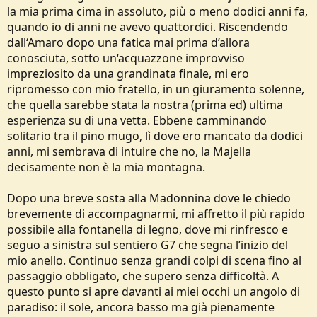
la mia prima cima in assoluto, più o meno dodici anni fa,
quando io di anni ne avevo quattordici. Riscendendo
dall‘Amaro dopo una fatica mai prima d’allora
conosciuta, sotto un‘acquazzone improvviso
impreziosito da una grandinata finale, mi ero
ripromesso con mio fratello, in un giuramento solenne,
che quella sarebbe stata la nostra (prima ed) ultima
esperienza su di una vetta. Ebbene camminando
solitario tra il pino mugo, lì dove ero mancato da dodici
anni, mi sembrava di intuire che no, la Majella
decisamente non è la mia montagna.
Dopo una breve sosta alla Madonnina dove le chiedo
brevemente di accompagnarmi, mi affretto il più rapido
possibile alla fontanella di legno, dove mi rinfresco e
seguo a sinistra sul sentiero G7 che segna l’inizio del
mio anello. Continuo senza grandi colpi di scena fino al
passaggio obbligato, che supero senza difficoltà. A
questo punto si apre davanti ai miei occhi un angolo di
paradiso: il sole, ancora basso ma già pienamente