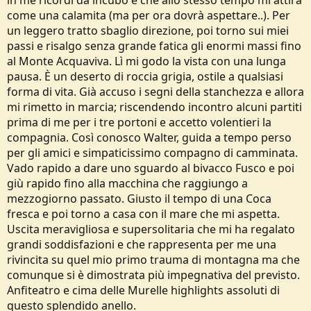
in me ricordi da incubo e che allo stesso tempo mi attira
come una calamita (ma per ora dovrà aspettare..). Per
un leggero tratto sbaglio direzione, poi torno sui miei
passi e risalgo senza grande fatica gli enormi massi fino
al Monte Acquaviva. Lì mi godo la vista con una lunga
pausa. È un deserto di roccia grigia, ostile a qualsiasi
forma di vita. Già accuso i segni della stanchezza e allora
mi rimetto in marcia; riscendendo incontro alcuni partiti
prima di me per i tre portoni e accetto volentieri la
compagnia. Così conosco Walter, guida a tempo perso
per gli amici e simpaticissimo compagno di camminata.
Vado rapido a dare uno sguardo al bivacco Fusco e poi
giù rapido fino alla macchina che raggiungo a
mezzogiorno passato. Giusto il tempo di una Coca
fresca e poi torno a casa con il mare che mi aspetta.
Uscita meravigliosa e supersolitaria che mi ha regalato
grandi soddisfazioni e che rappresenta per me una
rivincita su quel mio primo trauma di montagna ma che
comunque si è dimostrata più impegnativa del previsto.
Anfiteatro e cima delle Murelle highlights assoluti di
questo splendido anello.