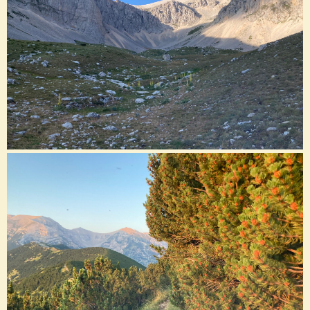
o
n
e