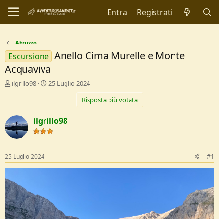
Entra
Registrati
Abruzzo
Anello Cima Murelle e Monte
Escursione
Acquaviva
C
D
ilgrillo98
25 Luglio 2024
r
a
Risposta più votata
e
t
a
a
t
d
ilgrillo98
o
i
r
I
e
n
D
i
25 Luglio 2024
#1
i
z
s
i
c
o
u
s
s
i