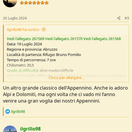
26 Luglio 2024
#3
ilgrillo98 ha scritto:
Vedi l'allegato 261569
Vedi l'allegato 261570
Vedi l'allegato 261568
Data: 19 Luglio 2024
Regione e provincia: Abruzzo
Località di partenza: Rifugio Bruno Pomilio
Tempo di percorrenza: 7 ore
Chilometri: 20,5
Grado di difficoltà
: direi medio/difficile
Descrizione delle difficoltà: anello lungo e impegnativo con un breve
Clicca per allargare...
passaggio assicurato e tratti in cresta rocciosa
Dislivello in salita: 1200m
Un altro grande classico dell'Appennino. Anche io adoro
Dislivello in discesa: 1200m
Alpi e Dolomiti, ma ogni volta che ci vado mi fanno
Quota massima: 2737m
venire una gran voglia dei nostri Appennini.
R
ilgrillo98
Descrizione
e
Dopo due settimane splendide sulle Alpi tirolesi del Zillertal torno
a
finalmente in Abruzzo con una voglia incredibile di Appennini. Passo
c
ilgrillo98
una notte insonne a studiare cartine e sentieri e a rigirarmi nel letto
t