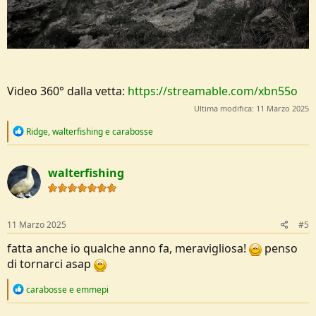
Video 360° dalla vetta:
https://streamable.com/xbn55o
Ultima modifica:
11 Marzo 2025
R
Ridge
,
walterfishing
e
carabosse
e
a
c
walterfishing
t
i
o
n
s
11 Marzo 2025
#5
:
fatta anche io qualche anno fa, meravigliosa!
penso
di tornarci asap
R
carabosse
e
emmepi
e
a