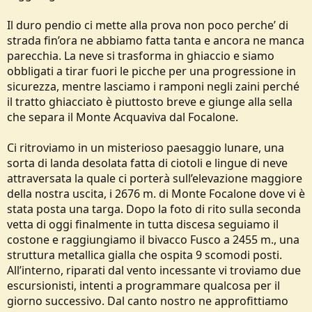
Il duro pendio ci mette alla prova non poco perche’ di
strada fin’ora ne abbiamo fatta tanta e ancora ne manca
parecchia. La neve si trasforma in ghiaccio e siamo
obbligati a tirar fuori le picche per una progressione in
sicurezza, mentre lasciamo i ramponi negli zaini perché
il tratto ghiacciato è piuttosto breve e giunge alla sella
che separa il Monte Acquaviva dal Focalone.
Ci ritroviamo in un misterioso paesaggio lunare, una
sorta di landa desolata fatta di ciotoli e lingue di neve
attraversata la quale ci porterà sull’elevazione maggiore
della nostra uscita, i 2676 m. di Monte Focalone dove vi è
stata posta una targa. Dopo la foto di rito sulla seconda
vetta di oggi finalmente in tutta discesa seguiamo il
costone e raggiungiamo il bivacco Fusco a 2455 m., una
struttura metallica gialla che ospita 9 scomodi posti.
All’interno, riparati dal vento incessante vi troviamo due
escursionisti, intenti a programmare qualcosa per il
giorno successivo. Dal canto nostro ne approfittiamo