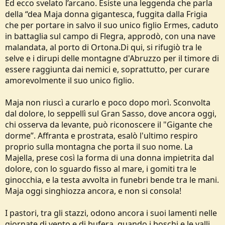
Ed ecco svelato l’arcano. Esiste una leggenda che parla
della “dea Maja donna gigantesca, fuggita dalla Frigia
che per portare in salvo il suo unico figlio Ermes, caduto
in battaglia sul campo di Flegra, approdò, con una nave
malandata, al porto di Ortona.Di qui, si rifugiò tra le
selve e i dirupi delle montagne d'Abruzzo per il timore di
essere raggiunta dai nemici e, soprattutto, per curare
amorevolmente il suo unico figlio.
Maja non riuscì a curarlo e poco dopo morì. Sconvolta
dal dolore, lo seppellì sul Gran Sasso, dove ancora oggi,
chi osserva da levante, può riconoscere il "Gigante che
dorme”. Affranta e prostrata, esalò l'ultimo respiro
proprio sulla montagna che porta il suo nome. La
Majella, prese così la forma di una donna impietrita dal
dolore, con lo sguardo fisso al mare, i gomiti tra le
ginocchia, e la testa avvolta in funebri bende tra le mani.
Maja oggi singhiozza ancora, e non si consola!
I pastori, tra gli stazzi, odono ancora i suoi lamenti nelle
giornate di vento e di bufera, quando i boschi e le valli