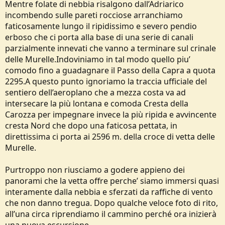
Mentre folate di nebbia risalgono dall’Adriarico
incombendo sulle pareti rocciose arranchiamo
faticosamente lungo il ripidissimo e severo pendio
erboso che ci porta alla base di una serie di canali
parzialmente innevati che vanno a terminare sul crinale
delle Murelle.Indoviniamo in tal modo quello piu’
comodo fino a guadagnare il Passo della Capra a quota
2295.A questo punto ignoriamo la traccia ufficiale del
sentiero dell’aeroplano che a mezza costa va ad
intersecare la più lontana e comoda Cresta della
Carozza per impegnare invece la più ripida e avvincente
cresta Nord che dopo una faticosa pettata, in
direttissima ci porta ai 2596 m. della croce di vetta delle
Murelle.
Purtroppo non riusciamo a godere appieno dei
panorami che la vetta offre perche’ siamo immersi quasi
interamente dalla nebbia e sferzati da raffiche di vento
che non danno tregua. Dopo qualche veloce foto di rito,
all’una circa riprendiamo il cammino perché ora inizierà
una nuova escursione.