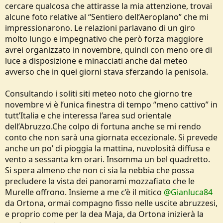
cercare qualcosa che attirasse la mia attenzione, trovai
alcune foto relative al “Sentiero dell’Aeroplano” che mi
impressionarono. Le relazioni parlavano di un giro
molto lungo e impegnativo che però forza maggiore
avrei organizzato in novembre, quindi con meno ore di
luce a disposizione e minacciati anche dal meteo
avverso che in quei giorni stava sferzando la penisola.
Consultando i soliti siti meteo noto che giorno tre
novembre vi è l’unica finestra di tempo “meno cattivo” in
tutt’Italia e che interessa l’area sud orientale
dell’Abruzzo.Che colpo di fortuna anche se mi rendo
conto che non sarà una giornata eccezionale. Si prevede
anche un po’ di pioggia la mattina, nuvolosità diffusa e
vento a sessanta km orari. Insomma un bel quadretto.
Si spera almeno che non ci sia la nebbia che possa
precludere la vista dei panorami mozzafiato che le
Murelle offrono. Insieme a me c’è il mitico
@Gianluca84
da Ortona, ormai compagno fisso nelle uscite abruzzesi,
e proprio come per la dea Maja, da Ortona inizierà la