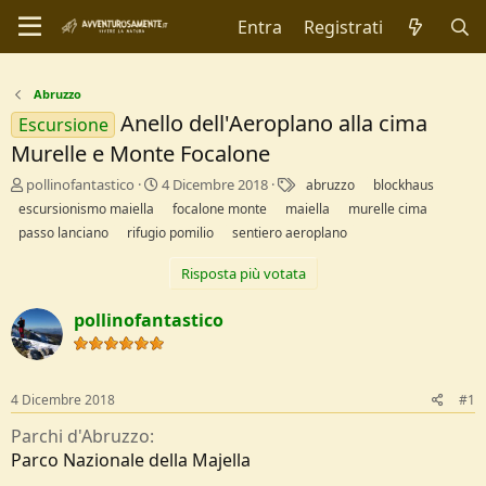
Entra
Registrati
Abruzzo
Anello dell'Aeroplano alla cima
Escursione
Murelle e Monte Focalone
C
D
T
pollinofantastico
4 Dicembre 2018
abruzzo
blockhaus
r
a
a
escursionismo maiella
focalone monte
maiella
murelle cima
e
t
g
passo lanciano
rifugio pomilio
sentiero aeroplano
a
a
t
d
Risposta più votata
o
i
r
I
pollinofantastico
e
n
D
i
i
z
s
i
c
o
4 Dicembre 2018
#1
u
Parchi d'Abruzzo
s
s
Parco Nazionale della Majella
i