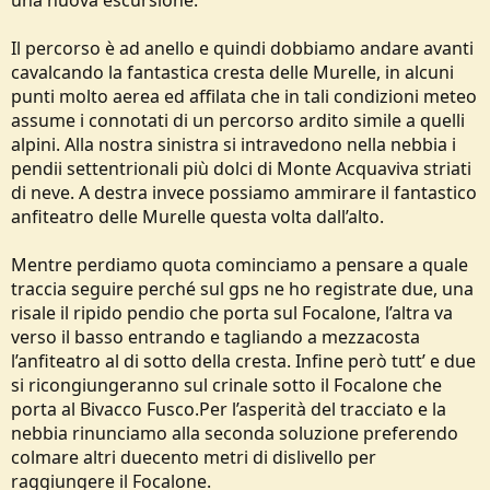
Il percorso è ad anello e quindi dobbiamo andare avanti
cavalcando la fantastica cresta delle Murelle, in alcuni
punti molto aerea ed affilata che in tali condizioni meteo
assume i connotati di un percorso ardito simile a quelli
alpini. Alla nostra sinistra si intravedono nella nebbia i
pendii settentrionali più dolci di Monte Acquaviva striati
di neve. A destra invece possiamo ammirare il fantastico
anfiteatro delle Murelle questa volta dall’alto.
Mentre perdiamo quota cominciamo a pensare a quale
traccia seguire perché sul gps ne ho registrate due, una
risale il ripido pendio che porta sul Focalone, l’altra va
verso il basso entrando e tagliando a mezzacosta
l’anfiteatro al di sotto della cresta. Infine però tutt’ e due
si ricongiungeranno sul crinale sotto il Focalone che
porta al Bivacco Fusco.Per l’asperità del tracciato e la
nebbia rinunciamo alla seconda soluzione preferendo
colmare altri duecento metri di dislivello per
raggiungere il Focalone.