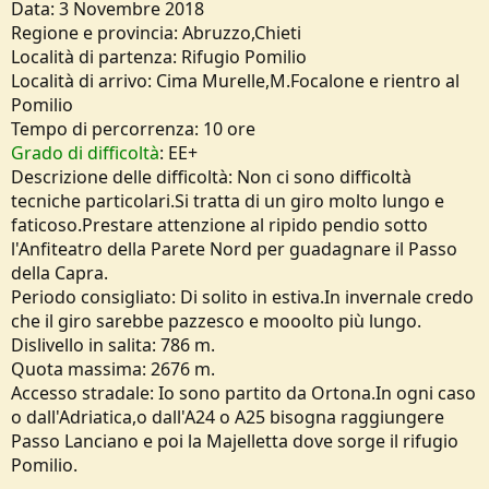
Data: 3 Novembre 2018
o
n
Regione e provincia: Abruzzo,Chieti
e
Località di partenza: Rifugio Pomilio
Località di arrivo: Cima Murelle,M.Focalone e rientro al
Pomilio
Tempo di percorrenza: 10 ore
Grado di difficoltà
: EE+
Descrizione delle difficoltà: Non ci sono difficoltà
tecniche particolari.Si tratta di un giro molto lungo e
faticoso.Prestare attenzione al ripido pendio sotto
l'Anfiteatro della Parete Nord per guadagnare il Passo
della Capra.
Periodo consigliato: Di solito in estiva.In invernale credo
che il giro sarebbe pazzesco e mooolto più lungo.
Dislivello in salita: 786 m.
Quota massima: 2676 m.
Accesso stradale: Io sono partito da Ortona.In ogni caso
o dall'Adriatica,o dall'A24 o A25 bisogna raggiungere
Passo Lanciano e poi la Majelletta dove sorge il rifugio
Pomilio.