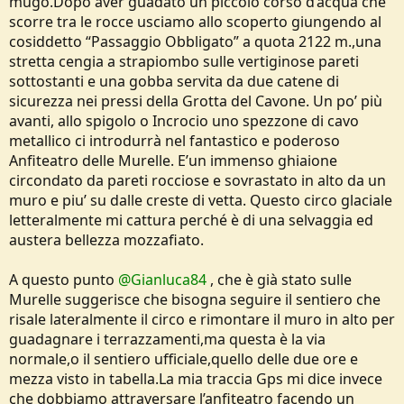
mugo.Dopo aver guadato un piccolo corso d’acqua che
scorre tra le rocce usciamo allo scoperto giungendo al
cosiddetto “Passaggio Obbligato” a quota 2122 m.,una
stretta cengia a strapiombo sulle vertiginose pareti
sottostanti e una gobba servita da due catene di
sicurezza nei pressi della Grotta del Cavone. Un po’ più
avanti, allo spigolo o Incrocio uno spezzone di cavo
metallico ci introdurrà nel fantastico e poderoso
Anfiteatro delle Murelle. E’un immenso ghiaione
circondato da pareti rocciose e sovrastato in alto da un
muro e piu’ su dalle creste di vetta. Questo circo glaciale
letteralmente mi cattura perché è di una selvaggia ed
austera bellezza mozzafiato.
A questo punto
@Gianluca84
, che è già stato sulle
Murelle suggerisce che bisogna seguire il sentiero che
risale lateralmente il circo e rimontare il muro in alto per
guadagnare i terrazzamenti,ma questa è la via
normale,o il sentiero ufficiale,quello delle due ore e
mezza visto in tabella.La mia traccia Gps mi dice invece
che dobbiamo attraversare l’anfiteatro facendo un