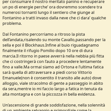
per consumare il nostro meritato panino e recuperare
un po di energie perche’ ora dovremmo scendere tra
numerosi tornanti lungo il sentiero che giunge al
Fontanino a tratti invaso dalla neve che ci dara’ qualche
problema.
Dal Fontanino percorriamo a ritroso la pista
dell’andata,risalendo su monte Cavallo,passando per la
sella e poi il Blockhaus.Infine al buio riguadagnamo
finalmente il rifugio Pomilio dopo 10 ore di dura
marcia.Il ritorno in paese avverrà nella nebbia più fitta
che ci costringerà con l’auto a procedere lentamente
fino a valle.Ma ormai siamo ad Ortona e l’ultima fatica
sarà quella di attraversare a piedi corso Vittorio
Emanuele(non è consentito il transito alle auto) dove
alloggio, viale stracolmo di gente a passeggio in abito
da sera,mentre io mi faccio largo a fatica in tenuta da
alta montagna e con la piccozza in bella evidenza.
Un’ascensione di grande soddisfazione, nella solennità
di un ambiente selvaggio e primordiale come la