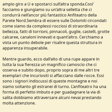
ampio giro a U e spostarci sull’altra sponda.Cosi’
facciamo e giungiamo su un’altra selletta che ci
condurrà nell’ancor più fantastico Anfiteatro della
Parete Nord.Sembra di essere sulle Dolomiti circondati
come siamo da complessi rocciosi di straordinaria
bellezza, fatti di torrioni, pinnacoli, guglie, castelli, grotte
calcaree, canaloni innevati e quant’altro. Cerchiamo a
vista un punto debole per risalire questa struttura in
apparenza insuperabile.
Mentre guardo, ecco dall’alto di una rupe appare in
tutta la sua fierezza un magnifico camoscio che ci
osserva e subito dopo, proprio sopra di me altri tre
esemplari che incuriositi si affacciano dalle rocce. Essi
sono i signori indiscussi di queste montagne e noi
siamo soltanto gli estranei di turno. L’anfiteatro ha una
forma di perfetto imbuto e per guadagnare la via di
salita dobbiamo attraversare alcuni nevai prestando
molta attenzione.