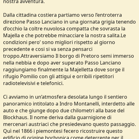
nostra avventura.
Dalla cittadina costiera partiamo verso l’entroterra
direzione Passo Lanciano in una giornata grigia tenendo
d’occhio la coltre nuvolosa compatta che sovrasta la
Majella e che potrebbe minacciare la nostra salita.Le
condizioni pero’ sono migliori rispetto al giorno
precedente e cosi si va senza pensarci
troppo.Attraversiamo Il borgo di Pretoro semi immerso
nella nebbia e dopo aver superato Passo Lanciano
raggiungiamo finalmente la Majelletta dove sorge il
rifugio Pomilio con gli attigui e orribili ripetitori
radiotelevisivi e telefonici.
Ci avviamo in un’atmosfera desolata lungo il sentiero
panoramico intitolato a Indro Montanelli, interdetto alle
auto e che giunge dopo due chilometri alla base del
Blockhaus. Il nome deriva dalla guarnigione di
mercenari austriaci che presiedevano questo passaggio.
Quì nel 1866 i piemontesi fecero ricostruire questo
edificio di origine borbonica come deterrente per il