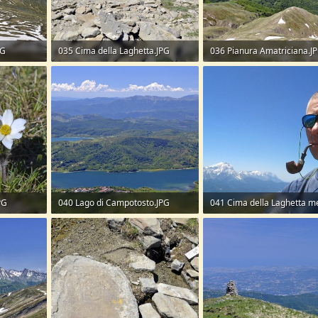
PG
035 Cima della Laghetta.JPG
036 Pianura Amatriciana.J
363,8 KB · Visite: 59
309,5 KB · Visite: 37
PG
040 Lago di Campotosto.JPG
263,5 KB · Visite: 41
169,9 KB · Visite: 46