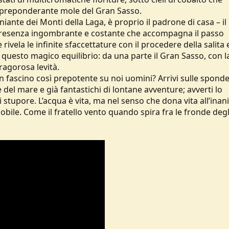
a, preponderante mole del Gran Sasso.
aniante dei Monti della Laga, è proprio il padrone di casa – i
 presenza ingombrante e costante che accompagna il passo
e rivela le infinite sfaccettature con il procedere della salita e
n questo magico equilibrio: da una parte il Gran Sasso, con l
fragorosa levità.
un fascino così prepotente su noi uomini? Arrivi sulle sponde
e del mare e già fantastichi di lontane avventure; avverti lo
 stupore. L’acqua è vita, ma nel senso che dona vita all’inan
bile. Come il fratello vento quando spira fra le fronde degl