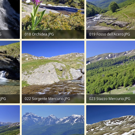
G
018 Orchidea.JPG
019 Fosso dell'Acero.JPG
322,6 KB · Visite: 48
315,2 KB · Visite: 45
.JPG
022 Sorgente Mercurio.JPG
023 Stazzo Mercurio.JPG
350,1 KB · Visite: 43
328 KB · Visite: 53