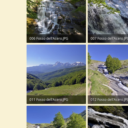
006 Fosso dell'Acero.JPG
007 Fosso dell'Acero.JP
420,6 KB · Visite: 43
392,4 KB · Visite: 41
011 Fosso dell'Acero.JPG
012 Fosso dell'Acero.JP
265 KB · Visite: 41
362,6 KB · Visite: 40