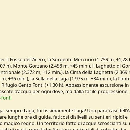
r il Fosso dell’Acero, la Sorgente Mercurio (1.759 m, +1,28 h
1,07 h), Monte Gorzano (2.458 m, +45 min.), il Laghetto di G
entrionale (2.372 m, +12 min.), la Cima della Laghetta (2.369
m, +36 min.), la Sella della Laga (1.975 m, +34 min.), la Fon
 il Rifugio Cento Fonti (+1,30 h). Appassionante escursione in
cascate d’acqua per ogni dove, ma dalla facile progressione.
-fonti
a, sempre Laga, fortissimamente Laga! Una parafrasi dell’Al
e lunghe ore di guida, faticosi dislivelli su sentieri ripidi e
magico regno. Un territorio fatto di acque scroscianti su r
tati di multicromatiche fioriture, sotto cieli di cobalto che