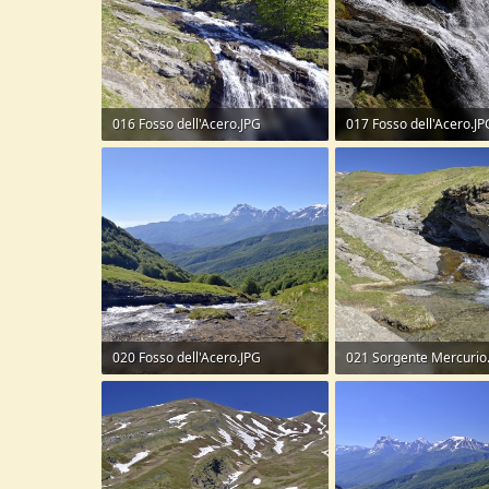
016 Fosso dell'Acero.JPG
017 Fosso dell'Acero.JP
362,9 KB · Visite: 43
333 KB · Visite: 41
020 Fosso dell'Acero.JPG
021 Sorgente Mercurio
294,6 KB · Visite: 44
365,7 KB · Visite: 42