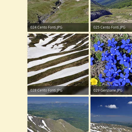
024 Cento Fonti.JPG
025 Cento Fonti.JPG
327,8 KB · Visite: 45
311,3 KB · Visite: 43
028 Cento Fonti.JPG
029 Genziane.JPG
342,2 KB · Visite: 39
427,7 KB · Visite: 45