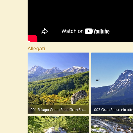
Allegati
001 Rifugio Cento Fonti Gran Sasso.JPG
003 Gran Sasso elicott
381,6 KB · Visite: 47
201,6 KB · Visite: 50