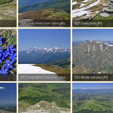
026 Cento Fonti Gran Sasso.JPG
027 Cento Fonti.JPG
283,5 KB · Visite: 43
349 KB · Visite: 41
031 Costa delle Troie Gran Sasso.JPG
032 Monte Gorzano.JPG
208,6 KB · Visite: 63
265,8 KB · Visite: 44