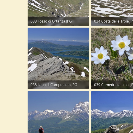
033 Fosso di Ortanza.JPG
034 Costa delle Troie.J
309,3 KB · Visite: 43
237,4 KB · Visite: 46
038 Lago di Campotosto.JPG
039 Camedrio alpino .J
288,1 KB · Visite: 43
300,6 KB · Visite: 44