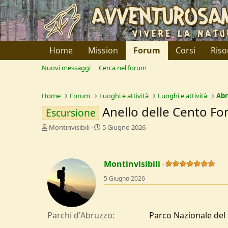
Home
Mission
Forum
Corsi
Riso
Nuovi messaggi
Cerca nel forum
Home
Forum
Luoghi e attività
Luoghi e attività
Abr
Anello delle Cento Fo
Escursione
C
D
Montinvisibili
5 Giugno 2026
r
a
e
t
a
a
Montinvisibili
t
d
o
i
5 Giugno 2026
r
I
e
n
D
i
i
z
Parchi d'Abruzzo
Parco Nazionale del
s
i
c
o