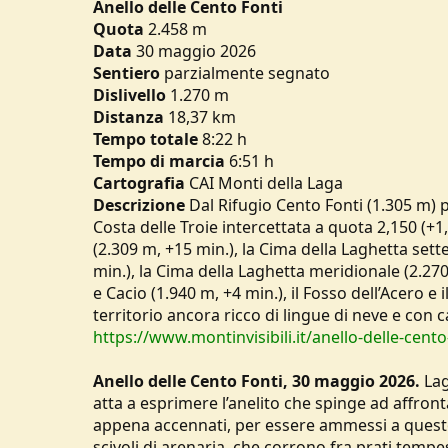
Anello delle Cento Fonti
u
Quota
2.458 m
s
Data
30 maggio 2026
s
Sentiero
i
parzialmente segnato
o
Dislivello
1.270 m
n
Distanza
18,37 km
e
Tempo
totale
8:22 h
Tempo di marcia
6:51 h
Cartografia
CAI Monti della Laga
Descrizione
Dal Rifugio Cento Fonti (1.305 m) pe
Costa delle Troie intercettata a quota 2,150 (+
(2.309 m, +15 min.), la Cima della Laghetta sett
min.), la Cima della Laghetta meridionale (2.270 
e Cacio (1.940 m, +4 min.), il Fosso dell’Acero e
territorio ancora ricco di lingue di neve e con 
https://www.montinvisibili.it/anello-delle-cento
Anello delle Cento Fonti, 30 maggio 2026.
Lag
atta a esprimere l’anelito che spinge ad affrontar
appena accennati, per essere ammessi a questo 
scivoli di arenaria, che corrono fra prati tempes