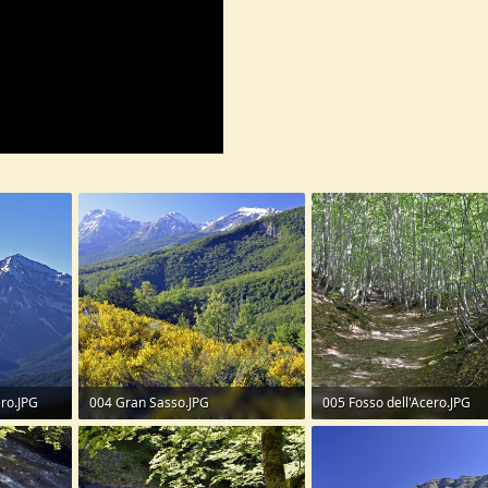
ero.JPG
004 Gran Sasso.JPG
005 Fosso dell'Acero.JPG
453,3 KB · Visite: 39
459,3 KB · Visite: 39