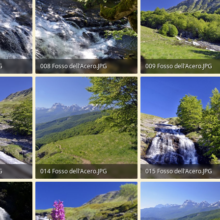
G
008 Fosso dell'Acero.JPG
009 Fosso dell'Acero.JPG
417,3 KB · Visite: 42
311,9 KB · Visite: 46
G
014 Fosso dell'Acero.JPG
015 Fosso dell'Acero.JPG
366,8 KB · Visite: 39
373 KB · Visite: 42