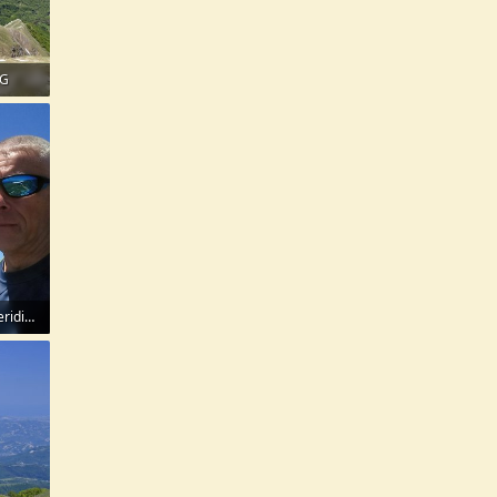
PG
041 Cima della Laghetta meridionale.jpg