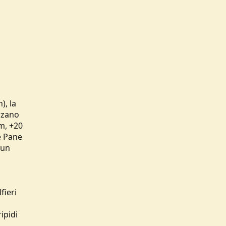
), la
orzano
 m, +20
te Pane
 un
fieri
ipidi