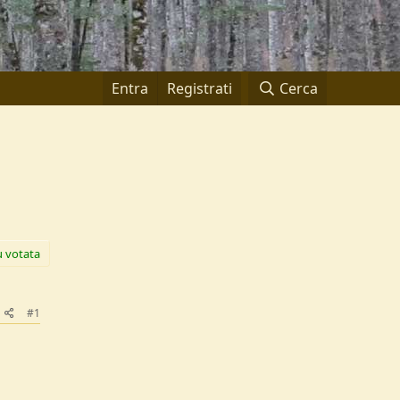
Entra
Registrati
Cerca
ù votata
#1