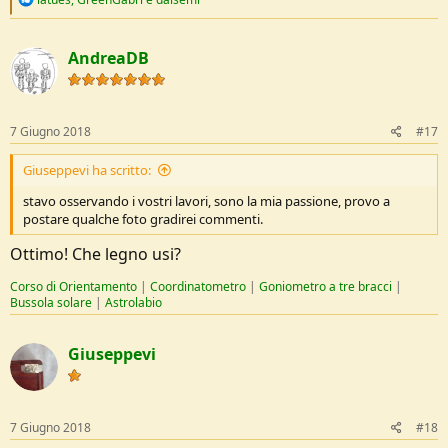
e
Rifacendolo lo farei un po' più spesso, almeno 2 mm. L'ulivo è molto
a
duro ma credo di aver chiesto troppo e penso che usandolo, a
c
AndreaDB
lungo andare si potrebbe rompere perché è molto sottile. Inoltre lo
t
levigherei meglio con carta abrasiva a grana molto fine.
i
o
n
Comunque mi piace
s
7 Giugno 2018
#17
:
Giuseppevi ha scritto:
stavo osservando i vostri lavori, sono la mia passione, provo a
postare qualche foto gradirei commenti.
Ottimo! Che legno usi?
Corso di Orientamento
|
Coordinatometro
|
Goniometro a tre bracci
|
Bussola solare
|
Astrolabio
Giuseppevi
7 Giugno 2018
#18