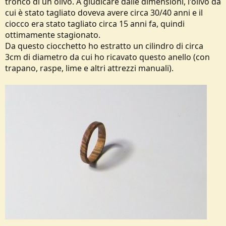
tronco di un olivo. A giudicare dalle dimensioni, l'olivo da
e
cui è stato tagliato doveva avere circa 30/40 anni e il
ciocco era stato tagliato circa 15 anni fa, quindi
ottimamente stagionato.
Da questo ciocchetto ho estratto un cilindro di circa
3cm di diametro da cui ho ricavato questo anello (con
trapano, raspe, lime e altri attrezzi manuali).