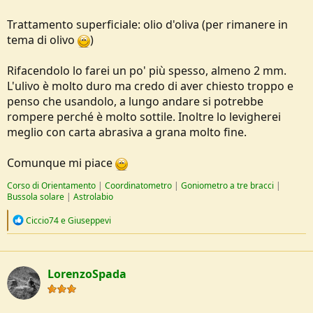
Trattamento superficiale: olio d'oliva (per rimanere in
tema di olivo
)
Rifacendolo lo farei un po' più spesso, almeno 2 mm.
L'ulivo è molto duro ma credo di aver chiesto troppo e
penso che usandolo, a lungo andare si potrebbe
rompere perché è molto sottile. Inoltre lo levigherei
meglio con carta abrasiva a grana molto fine.
Comunque mi piace
Corso di Orientamento
|
Coordinatometro
|
Goniometro a tre bracci
|
Bussola solare
|
Astrolabio
R
Ciccio74
e
Giuseppevi
e
a
c
t
LorenzoSpada
i
o
n
s