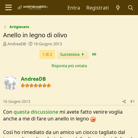
Entra
Registrati
Artigianato
Anello in legno di olivo
C
D
AndreaDB
16 Giugno 2013
r
a
Ultimo
1 di 2
Successiva
e
t
a
a
t
d
Risposta più votata
o
i
r
I
AndreaDB
e
n
D
i
i
z
s
i
16 Giugno 2013
#1
c
o
u
Con
questa discussione
mi avete fatto venire voglia
s
anche a me di fare un anello in legno
s
i
Così ho rimediato da un amico un ciocco tagliato dal
o
n