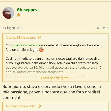
Giuseppevi
7 Giugno 2018
#16
AndreaDB ha scritto:
Con
questa discussione
mi avete fatto venire voglia anche a me di
fare un anello in legno
Così ho rimediato da un amico un ciocco tagliato dal tronco di un
olivo. A giudicare dalle dimensioni, l'olivo da cui è stato tagliato
doveva avere circa 30/40 anni e il ciocco era stato tagliato circa 15
anni fa, quindi ottimamente stagionato.
Da questo ciocchetto ho estratto un cilindro di circa 3cm di
Clicca per allargare...
diametro da cui ho ricavato questo anello (con trapano, raspe, lime
e altri attrezzi manuali).
Buongiorno, stavo osservando i vostri lavori, sono la
mia passione, provo a postare qualche foto gradirei
Vedi l'allegato 32925
commenti.
Vedi l'allegato 32926
AndreaDB ha scritto: