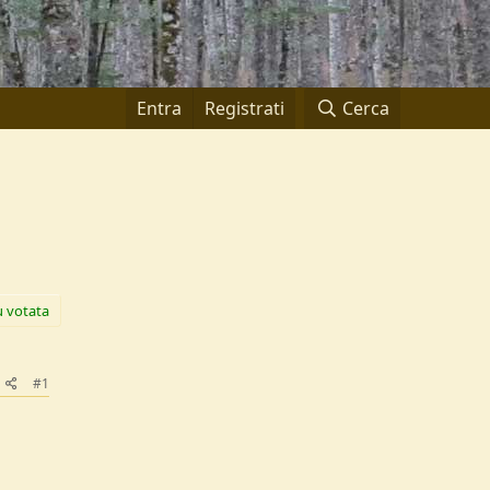
Entra
Registrati
Cerca
ù votata
#1