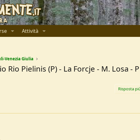
rse
Attività
uli-Venezia Giulia
 Rio Pielinis (P) - La Forcje - M. Losa - P
Risposta pi