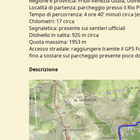
Regione e provincia: Friuli-Venezia Giulia, Udin
u
Località di partenza: parcheggio presso il Rio Pi
s
Tempo di percorrenza: 4 ore 40' minuti circa (e
s
Chilometri: 17 circa
i
Segnaletica: presente sui sentieri ufficiali
o
n
Dislivello in salita: 925 m circa
e
Quota massima: 1953 m
Accesso stradale: raggiungere tramite il GPS F
fino a sostare sul parcheggio presente poco dop
Descrizione