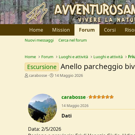
Home
Mission
Forum
Corsi
Riso
Nuovi messaggi
Cerca nel forum
Home
Forum
Luoghi e attività
Luoghi e attività
Fri
Anello parcheggio bivio
Escursione
C
D
carabosse
14 Maggio 2026
r
a
e
t
a
a
carabosse
t
d
o
i
14 Maggio 2026
r
I
e
n
Dati
D
i
i
z
Data: 2/5/2026
s
i
c
o