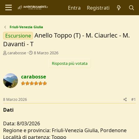
Entra
Registrati
Friuli-Venezia Giulia
Anello Toppo (T) - M. Ciaurlec - M.
Escursione
Davanti - T
C
D
carabosse
8 Marzo 2026
r
a
Risposta più votata
e
t
a
a
t
d
carabosse
o
i
r
I
e
n
D
i
8 Marzo 2026
#1
i
z
s
i
Dati
c
o
u
Data: 8/03/2026
s
Regione e provincia: Friuli-Venezia Giulia, Pordenone
s
i
Località di partenza: Toppo