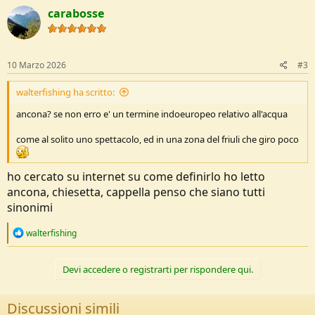
c
carabosse
t
i
o
n
s
10 Marzo 2026
#3
:
walterfishing ha scritto:
ancona? se non erro e' un termine indoeuropeo relativo all'acqua
come al solito uno spettacolo, ed in una zona del friuli che giro poco
ho cercato su internet su come definirlo ho letto
ancona, chiesetta, cappella penso che siano tutti
sinonimi
R
walterfishing
e
a
c
Devi accedere o registrarti per rispondere qui.
t
i
o
Discussioni simili
n