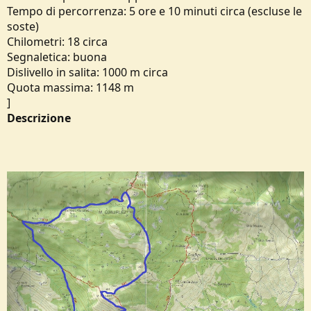
o
Tempo di percorrenza: 5 ore e 10 minuti circa (escluse le
n
soste)
e
Chilometri: 18 circa
Segnaletica: buona
Dislivello in salita: 1000 m circa
Quota massima: 1148 m
]
Descrizione