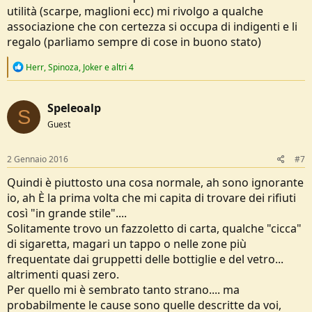
utilità (scarpe, maglioni ecc) mi rivolgo a qualche
associazione che con certezza si occupa di indigenti e li
regalo (parliamo sempre di cose in buono stato)
R
Herr
,
Spinoza
,
Joker
e altri 4
e
a
c
Speleoalp
t
S
i
Guest
o
n
s
2 Gennaio 2016
#7
:
Quindi è piuttosto una cosa normale, ah sono ignorante
io, ah È la prima volta che mi capita di trovare dei rifiuti
così "in grande stile"....
Solitamente trovo un fazzoletto di carta, qualche "cicca"
di sigaretta, magari un tappo o nelle zone più
frequentate dai gruppetti delle bottiglie e del vetro...
altrimenti quasi zero.
Per quello mi è sembrato tanto strano.... ma
probabilmente le cause sono quelle descritte da voi,