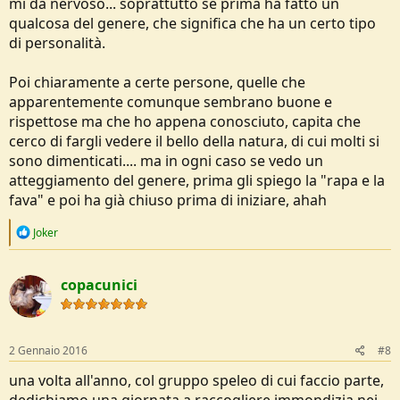
mi da nervoso... soprattutto se prima ha fatto un
qualcosa del genere, che significa che ha un certo tipo
di personalità.
Poi chiaramente a certe persone, quelle che
apparentemente comunque sembrano buone e
rispettose ma che ho appena conosciuto, capita che
cerco di fargli vedere il bello della natura, di cui molti si
sono dimenticati.... ma in ogni caso se vedo un
atteggiamento del genere, prima gli spiego la "rapa e la
fava" e poi ha già chiuso prima di iniziare, ahah
R
Joker
e
a
c
copacunici
t
i
o
n
s
2 Gennaio 2016
#8
:
una volta all'anno, col gruppo speleo di cui faccio parte,