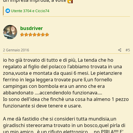
un'impresa improba, a volte
R
Utente 3704
e
Ciccio74
e
a
c
busdriver
t
i
o
n
s
2 Gennaio 2016
#5
:
io ho già trovato di tutto e di più, La tenda che ho
regalato al figlio del polacco l'abbiamo trovata in una
zona,vuota e montata da quasi 6 mesi. Le pietanziere
ferrino in lega leggera trovate pure lì,un fornello
campingas con bombola era un anno che era
abbandonato ....accendendolo funzionava....
Io sono dell'idea che finchè una cosa ha almeno 1 pezzo
funzionante si deve tenere e usare.
A me dà fastidio che si consideri tutta mundisia,un
giradischi stereorama trovato in un bosco,quel pirla di
un mio amico...è un rifiuto elettronico.....no PIRLA!!!! E'