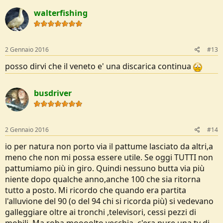
c
walterfishing
t
i
o
n
s
2 Gennaio 2016
#13
:
posso dirvi che il veneto e' una discarica continua
busdriver
2 Gennaio 2016
#14
io per natura non porto via il pattume lasciato da altri,a
meno che non mi possa essere utile. Se oggi TUTTI non
pattumiamo più in giro. Quindi nessuno butta via più
niente dopo qualche anno,anche 100 che sia ritorna
tutto a posto. Mi ricordo che quando era partita
l'alluvione del 90 (o del 94 chi si ricorda più) si vedevano
galleggiare oltre ai tronchi ,televisori, cessi pezzi di