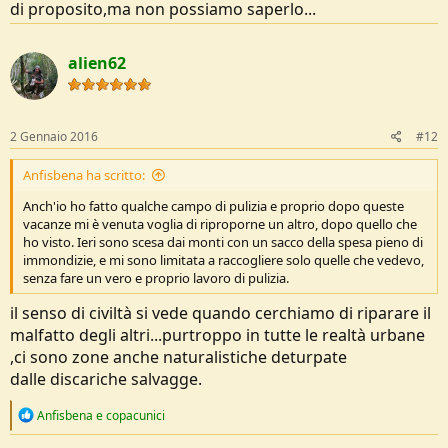
di proposito,ma non possiamo saperlo...
alien62
2 Gennaio 2016
#12
Anfisbena ha scritto:
Anch'io ho fatto qualche campo di pulizia e proprio dopo queste
vacanze mi è venuta voglia di riproporne un altro, dopo quello che
ho visto. Ieri sono scesa dai monti con un sacco della spesa pieno di
immondizie, e mi sono limitata a raccogliere solo quelle che vedevo,
senza fare un vero e proprio lavoro di pulizia.
il senso di civiltà si vede quando cerchiamo di riparare il
malfatto degli altri...purtroppo in tutte le realtà urbane
,ci sono zone anche naturalistiche deturpate
dalle discariche salvagge.
R
Anfisbena
e
copacunici
e
a