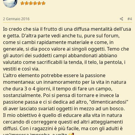
i
o
n
s
2 Gennaio 2016
#4
:
Io credo che sia il frutto di una diffusa mentalità dell'usa
e getta. D'altra parte vedi anche tu, pure sul forum,
come si cambi rapidamente materiale e come, in
generale, si dia poco valore ai singoli oggetti. Temo che
gli autori dei suddetti campi abbandonati abbiano
valutato come sacrificabili la tenda, il telo, la pentola, i
vestiti e così via.
L'altro elemento potrebbe essere la passione
momentanea: un innamoramento per la vita in natura
che dura 3 o 4 giorni, il tempo di fare un campo,
sostanzialmente. Poi si pensa di tornare e invece la
passione passa e ci si dedica ad altro, "dimenticandosi"
di aver lasciato svariati oggetti in mezzo ad un bosco.
Il mio obiettivo è quello di educare alla vita in natura
cercando di correggere questi ed altri atteggiamenti
diffusi. Con i ragazzini è più facile, ma con gli adulti è