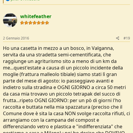
e
a
c
whitefeather
t
i
o
n
s
2 Gennaio 2016
#19
:
Ho una casetta in mezzo a un bosco, in Valganna,
servita da una stradetta semi-cementificata, che
raggiunge un agriturismo sito a meno di un km da
me...quest'estate a causa di un piccolo incidente della
moglie (frattura malleolo tibiale) siamo stati lì gran
parte del mese di agosto: io passeggiavo avanti e
indietro sulla stradina e OGNI GIORNO a circa 50 metri
da casa mia trovavo un piccolo tetrapak del succo di
frutta...ripeto OGNI GIORNO: per un pò di giorni l'ho
raccolta e buttata nella mia spazzatura (preciso che il
Comune dove è sita la casa NON svolge raccolta rifiuti, ci
arrangiamo con la campana del compost e
differenziando vetro e plastica e "indifferenziata" che