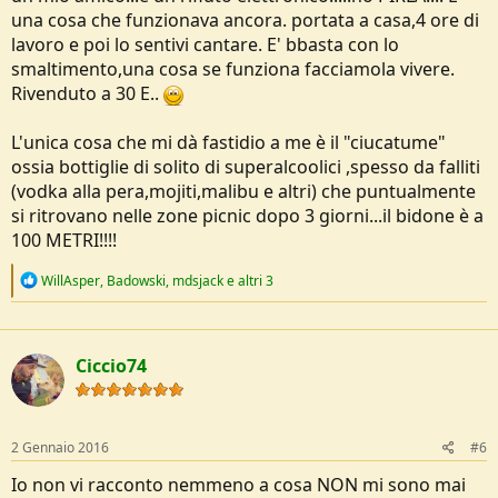
una cosa che funzionava ancora. portata a casa,4 ore di
lavoro e poi lo sentivi cantare. E' bbasta con lo
smaltimento,una cosa se funziona facciamola vivere.
Rivenduto a 30 E..
L'unica cosa che mi dà fastidio a me è il "ciucatume"
ossia bottiglie di solito di superalcoolici ,spesso da falliti
(vodka alla pera,mojiti,malibu e altri) che puntualmente
si ritrovano nelle zone picnic dopo 3 giorni...il bidone è a
100 METRI!!!!
R
WillAsper
,
Badowski
,
mdsjack
e altri 3
e
a
c
t
Ciccio74
i
o
n
s
:
2 Gennaio 2016
#6
Io non vi racconto nemmeno a cosa NON mi sono mai