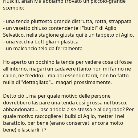
riusciti, ahah Ma abbiamo trovato un piccolo-grande
e
scempio:
- una tenda piuttosto grande distrutta, rotta, strappata
- un vasetto chiuso contendente i "bulbi" di Aglio
Selvatico, nella stagione giusta qui è un tappeto di Aglio.
- una vecchia bottiglia in plastica
- un malconcio telo da ferramenta
Ho aperto un pochino la tenda per vedere cosa ci fosse
all'interno, magari un cadavere (tanto non mi fanno ne
caldo, ne freddo)... ma poi essendo tardi, non ho fatto
nulla di "dettagliato"... magari prossimamente.
Detto ciò... ma per quale motivo delle persone
dovrebbero lasciare una tenda così grossa nel bosco,
abbandonata... lasciandola a se stessa e al degrado? Per
quale motivo raccogliere i bulbi di Aglio, metterli nel
barattolo, per bene (erano conservati ancora molto
bene) e lasciarli lì ?