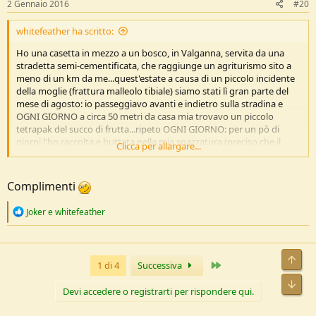
2 Gennaio 2016
#20
:
whitefeather ha scritto:
Ho una casetta in mezzo a un bosco, in Valganna, servita da una
stradetta semi-cementificata, che raggiunge un agriturismo sito a
meno di un km da me...quest'estate a causa di un piccolo incidente
della moglie (frattura malleolo tibiale) siamo stati lì gran parte del
mese di agosto: io passeggiavo avanti e indietro sulla stradina e
OGNI GIORNO a circa 50 metri da casa mia trovavo un piccolo
tetrapak del succo di frutta...ripeto OGNI GIORNO: per un pò di
giorni l'ho raccolta e buttata nella mia spazzatura (preciso che il
Clicca per allargare...
Comune dove è sita la casa NON svolge raccolta rifiuti, ci
arrangiamo con la campana del compost e differenziando vetro e
plastica e "indifferenziata" che portiamo a casa a Milano) : poi ho
Complimenti
deciso che DOVEVO assolutamente conoscere il bel soggetto che
passava che ogni giorno passava di lì, quindi ho piazzato una "foto-
R
Joker
e
whitefeather
trappola" e ho aspettato...trovat il tetrapak quotidiano ho preso la
e
SD card e ho visto di chi si trattava: una perfetta famigliola
a
composta da mamma, papà e figlioletto...preso nota dell'ora mi
c
sono piazzato con una bel rastrello in mano sulla stradetta....e per
t
Ultimo
1 di 4
Successiva
i
una settimana li ho guardati con aria poco cordiale loro mentre
o
fingevo di rastrellare chissà cosa lungo il percorso...pronto a
n
Devi accedere o registrarti per rispondere qui.
intervenire....non ho più trovato nulla...
s
: