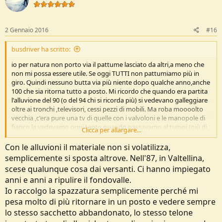
2 Gennaio 2016
#16
busdriver ha scritto:
io per natura non porto via il pattume lasciato da altri,a meno che
non mi possa essere utile. Se oggi TUTTI non pattumiamo più in
giro. Quindi nessuno butta via più niente dopo qualche anno,anche
100 che sia ritorna tutto a posto. Mi ricordo che quando era partita
l'alluvione del 90 (o del 94 chi si ricorda più) si vedevano galleggiare
oltre ai tronchi ,televisori, cessi pezzi di mobili. Ma roba moooolto
vecchia ,c'era pure una tv di quelle con i valvoloni e le manopole di
fianco,la vedevamo ogni tanto quando passavamo al tumpi (più di
Clicca per allargare...
2 km dalla strada.....e non aveva le gambe) gli avevo pure tolto
l'altoparlante nel 1988 e qualcuno la aveva scoppiata un anno dopo.
Con le alluvioni il materiale non si volatilizza,
Bè passato l'alluvione e ha fatto pulizia...
semplicemente si sposta altrove. Nell'87, in Valtellina,
scese qualunque cosa dai versanti. Ci hanno impiegato
Il mondo ha sistemi di pulizia abbastanza efficaci....basta dargli in
anni e anni a ripulire il fondovalle.
giusto tempo e porta via pure la razza umana....
Io raccolgo la spazzatura semplicemente perché mi
pesa molto di più ritornare in un posto e vedere sempre
lo stesso sacchetto abbandonato, lo stesso telone