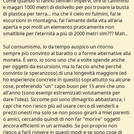
Come quando si fanno sentieri impervi, ore di cammino
e magari 1000 metri di dislivello per poi trovare la busta
di plastica per terra... ma che il cielo mi fulmini, fai le
escursioni in montagna, fai l'amante della vita all'aria
aperta e poi molli un elemento praticamente non
smaltibile per l'eternità a più di 2000 metri slm??? Mah..
Sul consumismo, io da tempo auspico un ritorno
sempre più convinto al baratto o a forme alternative alla
moneta. È vero, io sono uno che a volte spende anche
per oggetti da escursioni, ma lo faccio anche perché
convinto (e speranzoso) di una longevità maggiore (ed
ho esperienze concrete in questo) soprattutto su alcune
cose, preferendo "un" capo buon per 15 anni che uno
all'anno (sono esempi estremizzati volutamente per
dare l'idea). Siccome poi sono dimagrito abbastanza, i
capi che non riesco più ad usare cerco di venderli a
prezzi onesti ma solo se non posso girarli a miei parenti
o amici, cercando quindi di non far "morire" oggetti
ancora efficienti in un armadio. Se poi proprio non
riesco a farli rivivere in questi modi e se sono cose di