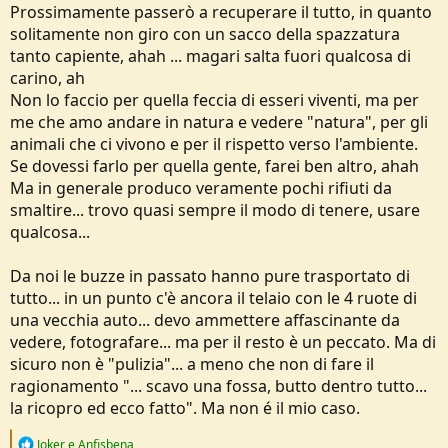
Prossimamente passerò a recuperare il tutto, in quanto
solitamente non giro con un sacco della spazzatura
tanto capiente, ahah ... magari salta fuori qualcosa di
carino, ah
Non lo faccio per quella feccia di esseri viventi, ma per
me che amo andare in natura e vedere "natura", per gli
animali che ci vivono e per il rispetto verso l'ambiente.
Se dovessi farlo per quella gente, farei ben altro, ahah
Ma in generale produco veramente pochi rifiuti da
smaltire... trovo quasi sempre il modo di tenere, usare
qualcosa...
Da noi le buzze in passato hanno pure trasportato di
tutto... in un punto c'è ancora il telaio con le 4 ruote di
una vecchia auto... devo ammettere affascinante da
vedere, fotografare... ma per il resto è un peccato. Ma di
sicuro non è "pulizia"... a meno che non di fare il
ragionamento "... scavo una fossa, butto dentro tutto...
la ricopro ed ecco fatto". Ma non é il mio caso.
R
Joker
e
Anfisbena