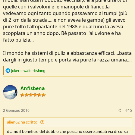
mobili. Ma roba moooolto vecchia ,c'era pure una tv di
quelle con i valvoloni e le manopole di fianco,la
vedevamo ogni tanto quando passavamo al tumpi (più
di 2 km dalla strada.....e non aveva le gambe) gli avevo
pure tolto l'altoparlante nel 1988 e qualcuno la aveva
scoppiata un anno dopo. Bè passato l'alluvione e ha
fatto pulizia...
Il mondo ha sistemi di pulizia abbastanza efficaci....basta
dargli in giusto tempo e porta via pure la razza umana....
R
Joker
e
walterfishing
e
a
c
Anfisbena
t
i
o
n
s
2 Gennaio 2016
#15
:
alien62 ha scritto:
diamo il beneficio del dubbio che possano essere andati via di corsa