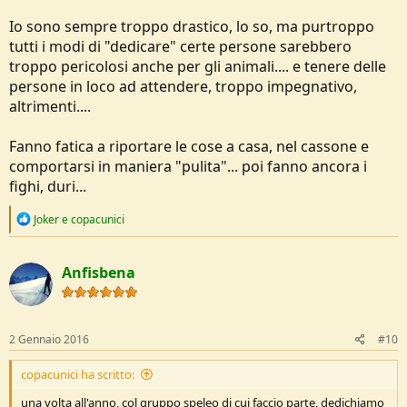
Io sono sempre troppo drastico, lo so, ma purtroppo
tutti i modi di "dedicare" certe persone sarebbero
troppo pericolosi anche per gli animali.... e tenere delle
persone in loco ad attendere, troppo impegnativo,
altrimenti....
Fanno fatica a riportare le cose a casa, nel cassone e
comportarsi in maniera "pulita"... poi fanno ancora i
fighi, duri...
R
Joker
e
copacunici
e
a
c
Anfisbena
t
i
o
n
s
2 Gennaio 2016
#10
:
copacunici ha scritto:
una volta all'anno, col gruppo speleo di cui faccio parte, dedichiamo