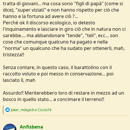
tratta di giovani... ma cosa sono "figli di papà" (come si
dice), "super viziati" e non hanno rispetto per ciò che
hanno e la fortuna ad avere ciò ?...
Perché ok il discorso ecologico, io detesto
l'inquinamento e lasciare in giro ciò che in natura non ci
sarebbe.... ma abbandonare "tende", "teli", ecc... son
cose che comunque qualcuno ha pagato e nella
"norma" un qualcuno che ha sudato per ottenerli, mah,
tristezza!!
Senza contare, in questo caso, il barattolino con il
raccolto voluto e poi messo in conservazione... poi
lasciato lì, mah
Assurdo!! Meriterebbero loro di restare in mezzo ad un
bosco in quello stato... a concimare il terreno!!
R
Joker
,
mdsjack
e
Ciccio74
e
a
c
Anfisbena
t