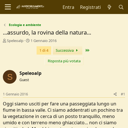
Entra
Registrati
Ecologia e ambiente
...assurdo, la rovina della natura...
C
D
Speleoalp
1 Gennaio 2016
r
a
Ultimo
1 di 4
Successiva
e
t
a
a
t
d
Risposta più votata
o
i
r
I
Speleoalp
S
e
n
Guest
D
i
i
z
s
i
1 Gennaio 2016
#1
c
o
u
Oggi siamo usciti per fare una passeggiata lungo un
s
fiume in bassa valle. Ci siamo addentrati un pochino tra
s
la vegetazione in cerca di un posto tranquillo, meno
i
umido e con terreno meno ghiacciato... non ci siamo
o
n