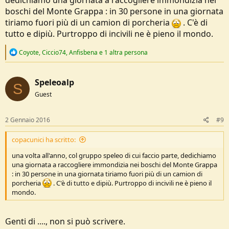
dedichiamo una giornata a raccogliere immondizia nei
boschi del Monte Grappa : in 30 persone in una giornata
tiriamo fuori più di un camion di porcheria
. C'è di
tutto e dipiù. Purtroppo di incivili ne è pieno il mondo.
R
Coyote
,
Ciccio74
,
Anfisbena
e 1 altra persona
e
a
c
Speleoalp
t
S
i
Guest
o
n
s
2 Gennaio 2016
#9
:
copacunici ha scritto:
una volta all'anno, col gruppo speleo di cui faccio parte, dedichiamo
una giornata a raccogliere immondizia nei boschi del Monte Grappa
: in 30 persone in una giornata tiriamo fuori più di un camion di
porcheria
. C'è di tutto e dipiù. Purtroppo di incivili ne è pieno il
mondo.
Genti di ...., non si può scrivere.