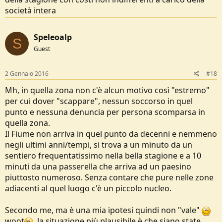
società intera
Speleoalp
S
Guest
2 Gennaio 2016
#18
Mh, in quella zona non c'è alcun motivo così "estremo"
per cui dover "scappare", nessun soccorso in quel
punto e nessuna denuncia per persona scomparsa in
quella zona.
Il Fiume non arriva in quel punto da decenni e nemmeno
negli ultimi anni/tempi, si trova a un minuto da un
sentiero frequentatissimo nella bella stagione e a 10
minuti da una passerella che arriva ad un paesino
piuttosto numeroso. Senza contare che pure nelle zone
adiacenti al quel luogo c'è un piccolo nucleo.
Secondo me, ma è una mia ipotesi quindi non "vale"
woot
, la situazione più plausibile è che siano state