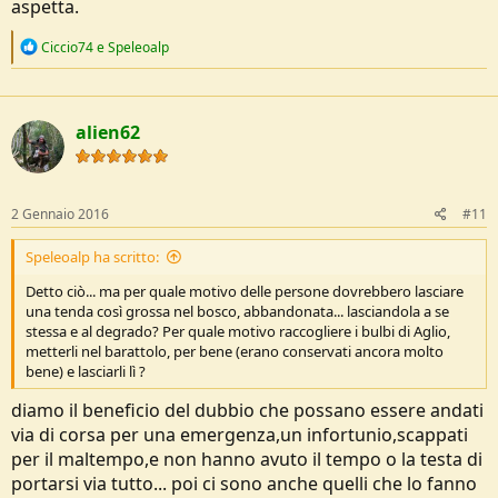
aspetta.
R
Ciccio74
e
Speleoalp
e
a
c
t
alien62
i
o
n
s
:
2 Gennaio 2016
#11
Speleoalp ha scritto:
Detto ciò... ma per quale motivo delle persone dovrebbero lasciare
una tenda così grossa nel bosco, abbandonata... lasciandola a se
stessa e al degrado? Per quale motivo raccogliere i bulbi di Aglio,
metterli nel barattolo, per bene (erano conservati ancora molto
bene) e lasciarli lì ?
diamo il beneficio del dubbio che possano essere andati
via di corsa per una emergenza,un infortunio,scappati
per il maltempo,e non hanno avuto il tempo o la testa di
portarsi via tutto... poi ci sono anche quelli che lo fanno