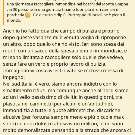
una giornata a raccogliere immondizia nei boschi del Monte Grappa
: in 30 persone in una giornata tiriamo fuori più di un camion di
porcheria
. C'è di tutto e dipiù. Purtroppo di incivili ne è pieno il
mondo.
Anch'io ho fatto qualche campo di pulizia e proprio
dopo queste vacanze mi è venuta voglia di riproporne
un altro, dopo quello che ho visto. Ieri sono scesa dai
monti con un sacco della spesa pieno di immondizie, e
mi sono limitata a raccogliere solo quelle che vedevo,
senza fare un vero e proprio lavoro di pulizia.
Immaginatevi cosa avrei trovato se mi fossi messa di
impegno.
Nel sud Italia, è vero, siamo ancora indietro con lo
smaltimento rifiuti, ma comunque anche al nord siamo
ad un livello bassissimo di civiltà: in questi giorni, tra
plastica nei caminetti (per alcuni è un'abitudine),
immondizia a tutte le quote altimetriche, discariche
abusive (per fortuna sempre meno e più piccole ma ci
sono) incendi dolosi e abusivismo edilizio, io mi sono
molto demoralizzata pensando alla strada che ancora ci