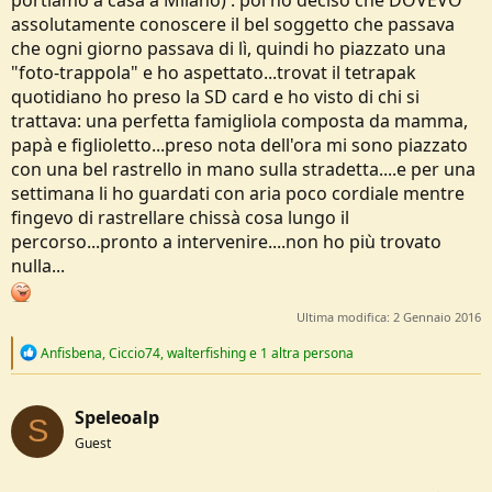
portiamo a casa a Milano) : poi ho deciso che DOVEVO
assolutamente conoscere il bel soggetto che passava
che ogni giorno passava di lì, quindi ho piazzato una
"foto-trappola" e ho aspettato...trovat il tetrapak
quotidiano ho preso la SD card e ho visto di chi si
trattava: una perfetta famigliola composta da mamma,
papà e figlioletto...preso nota dell'ora mi sono piazzato
con una bel rastrello in mano sulla stradetta....e per una
settimana li ho guardati con aria poco cordiale mentre
fingevo di rastrellare chissà cosa lungo il
percorso...pronto a intervenire....non ho più trovato
nulla...
Ultima modifica:
2 Gennaio 2016
R
Anfisbena
,
Ciccio74
,
walterfishing
e 1 altra persona
e
a
c
Speleoalp
t
S
i
Guest
o
n
s