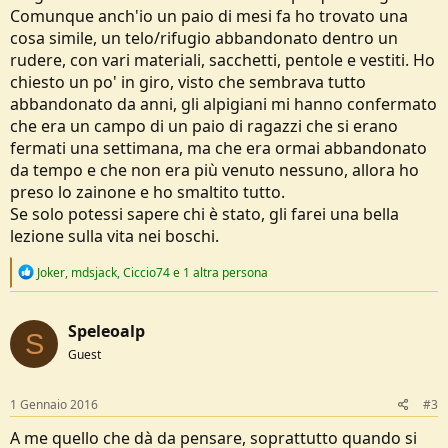
Comunque anch'io un paio di mesi fa ho trovato una
cosa simile, un telo/rifugio abbandonato dentro un
rudere, con vari materiali, sacchetti, pentole e vestiti. Ho
chiesto un po' in giro, visto che sembrava tutto
abbandonato da anni, gli alpigiani mi hanno confermato
che era un campo di un paio di ragazzi che si erano
fermati una settimana, ma che era ormai abbandonato
da tempo e che non era più venuto nessuno, allora ho
preso lo zainone e ho smaltito tutto.
Se solo potessi sapere chi è stato, gli farei una bella
lezione sulla vita nei boschi.
R
Joker
,
mdsjack
,
Ciccio74
e 1 altra persona
e
a
c
Speleoalp
t
S
i
Guest
o
n
s
1 Gennaio 2016
#3
:
A me quello che dà da pensare, soprattutto quando si