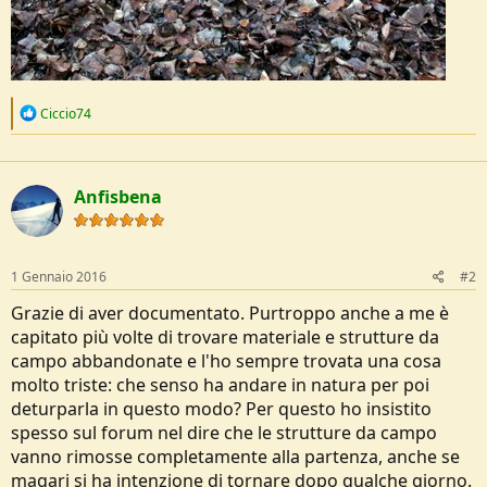
R
Ciccio74
e
a
c
t
Anfisbena
i
o
n
s
:
1 Gennaio 2016
#2
Grazie di aver documentato. Purtroppo anche a me è
capitato più volte di trovare materiale e strutture da
campo abbandonate e l'ho sempre trovata una cosa
molto triste: che senso ha andare in natura per poi
deturparla in questo modo? Per questo ho insistito
spesso sul forum nel dire che le strutture da campo
vanno rimosse completamente alla partenza, anche se
magari si ha intenzione di tornare dopo qualche giorno.