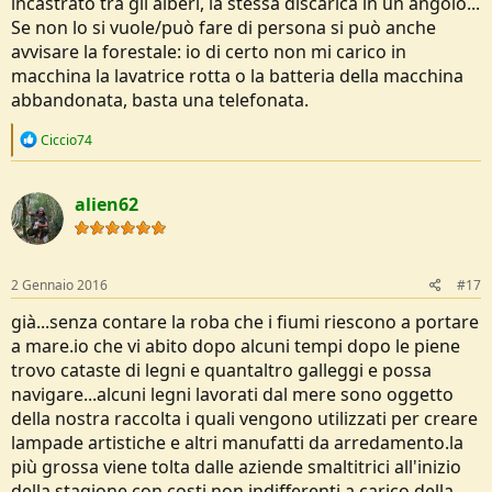
incastrato tra gli alberi, la stessa discarica in un angolo...
Se non lo si vuole/può fare di persona si può anche
avvisare la forestale: io di certo non mi carico in
macchina la lavatrice rotta o la batteria della macchina
abbandonata, basta una telefonata.
R
Ciccio74
e
a
c
alien62
t
i
o
n
s
2 Gennaio 2016
#17
:
già...senza contare la roba che i fiumi riescono a portare
a mare.io che vi abito dopo alcuni tempi dopo le piene
trovo cataste di legni e quantaltro galleggi e possa
navigare...alcuni legni lavorati dal mere sono oggetto
della nostra raccolta i quali vengono utilizzati per creare
lampade artistiche e altri manufatti da arredamento.la
più grossa viene tolta dalle aziende smaltitrici all'inizio
della stagione con costi non indifferenti a carico della