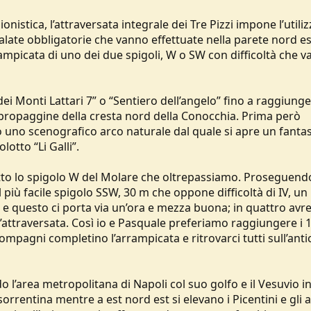
istica, l’attraversata integrale dei Tre Pizzi impone l’utiliz
calate obbligatorie che vanno effettuate nella parete nord es
ampicata di uno dei due spigoli, W o SW con difficoltà che 
 dei Monti Lattari 7” o “Sentiero dell’angelo” fino a raggiunge
a propaggine della cresta nord della Conocchia. Prima però
no scenografico arco naturale dal quale si apre un fantas
lotto “Li Galli”.
otto lo spigolo W del Molare che oltrepassiamo. Proseguend
l più facile spigolo SSW, 30 m che oppone difficoltà di IV, u
rlo e questo ci porta via un’ora e mezza buona; in quattro a
ll’attraversata. Così io e Pasquale preferiamo raggiungere i 
ompagni completino l’arrampicata e ritrovarci tutti sull’ant
 l’area metropolitana di Napoli col suo golfo e il Vesuvio in
sorrentina mentre a est nord est si elevano i Picentini e gli al