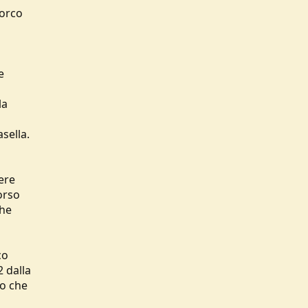
porco
e
la
asella.
ere
orso
che
co
2 dalla
to che