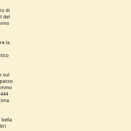
zo di
t del
vanno
re la
tico
o sul
n passo
vremmo
1444
icima
 bella
tri