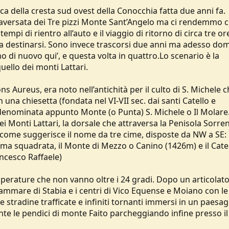
ica della cresta sud ovest della Conocchia fatta due anni fa.
raversata dei Tre pizzi Monte Sant’Angelo ma ci rendemmo 
pi di rientro all’auto e il viaggio di ritorno di circa tre or
 da destinarsi. Sono invece trascorsi due anni ma adesso do
o di nuovo qui’, e questa volta in quattro.Lo scenario è la
uello dei monti Lattari.
s Aureus, era noto nell’antichità per il culto di S. Michele c
n una chiesetta (fondata nel VI-VII sec. dai santi Catello e
 denominata appunto Monte (o Punta) S. Michele o Il Molare.
i Monti Lattari, la dorsale che attraversa la Penisola Sorre
ome suggerisce il nome da tre cime, disposte da NW a SE: i
ma squadrata, il Monte di Mezzo o Canino (1426m) e il Cate
ancesco Raffaele)
perature che non vanno oltre i 24 gradi. Dopo un articolat
lammare di Stabia e i centri di Vico Equense e Moiano con le
e stradine trafficate e infiniti tornanti immersi in un paesa
nte le pendici di monte Faito parcheggiando infine presso il