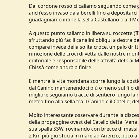
Dal cordone rosso ci caliamo seguendo come gu
anch’esso invaso da alberelli fino a depositarci
guadagniamo infine la sella Castellano tra il Mo
A questo punto saliamo in libera su roccette (II
sfruttando più facili canalini obliqui a destra 
compare invece della solita croce, un palo dritt
rimozione delle croci di vetta dalle nostre mont
editoriale e responsabile delle attività del Cai M
Chissà come andrà a finire.
E mentre la vita mondana scorre lungo la costi
dal Canino mantenendoci più o meno sul filo di 
migliore seguiamo tracce di sentiero lungo la r
metro fino alla sella tra il Canino e il Catello, 
Molto interessante osservare durante la discesa
della propaggine ovest del Catello detta “Vena 
sua spalla SSW, rovinando con brecce di massi i
2 Km più giù sfocia in mare ad Arienzo, poco a 