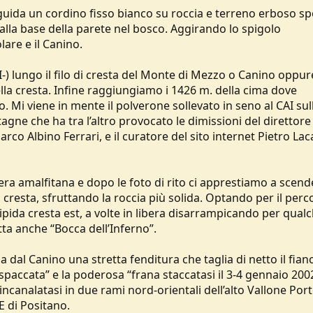
ida un cordino fisso bianco su roccia e terreno erboso s
 alla base della parete nel bosco. Aggirando lo spigolo
lare e il Canino.
I-) lungo il filo di cresta del Monte di Mezzo o Canino oppur
della cresta. Infine raggiungiamo i 1426 m. della cima dove
o. Mi viene in mente il polverone sollevato in seno al CAI sul
agne che ha tra l’altro provocato le dimissioni del direttore
arco Albino Ferrari, e il curatore del sito internet Pietro Lac
era amalfitana e dopo le foto di rito ci apprestiamo a scend
cresta, sfruttando la roccia più solida. Optando per il perc
ipida cresta est, a volte in libera disarrampicando per qual
detta anche “Bocca dell’Inferno”.
 dal Canino una stretta fenditura che taglia di netto il fian
spaccata” e la poderosa “frana staccatasi il 3-4 gennaio 200
ncanalatasi in due rami nord-orientali dell’alto Vallone Por
E di Positano.