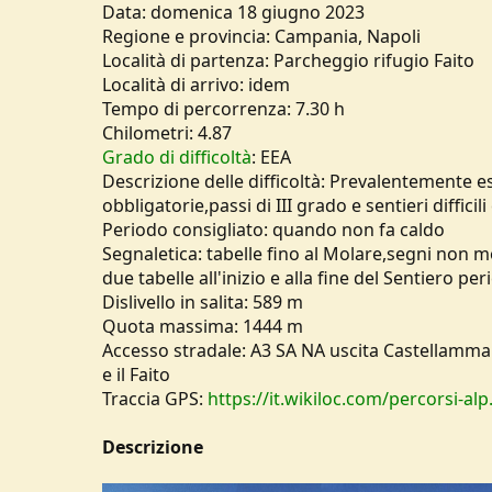
Data: domenica 18 giugno 2023
u
Regione e provincia: Campania, Napoli
s
Località di partenza: Parcheggio rifugio Faito
s
i
Località di arrivo: idem
o
Tempo di percorrenza: 7.30 h
n
Chilometri: 4.87
e
Grado di difficoltà
: EEA
Descrizione delle difficoltà: Prevalentemente e
obbligatorie,passi di III grado e sentieri difficil
Periodo consigliato: quando non fa caldo
Segnaletica: tabelle fino al Molare,segni non m
due tabelle all'inizio e alla fine del Sentiero pe
Dislivello in salita: 589 m
Quota massima: 1444 m
Accesso stradale: A3 SA NA uscita Castellammar
e il Faito
Traccia GPS:
https://it.wikiloc.com/percorsi-al
Descrizione