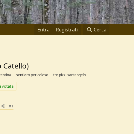
Entra
Registrati
Cerca
 Catello)
rentina
sentiero pericoloso
tre pizzi santangelo
ù votata
#1