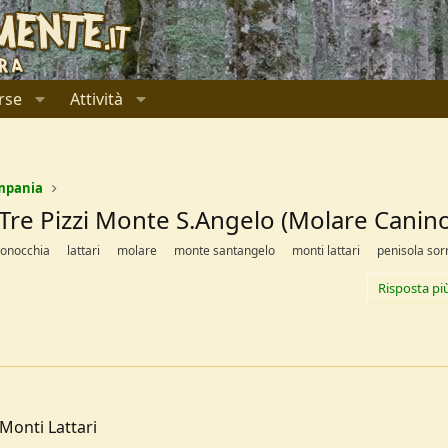
rse
Attività
mpania
 Tre Pizzi Monte S.Angelo (Molare Canino
conocchia
lattari
molare
monte santangelo
monti lattari
penisola sor
Risposta pi
Monti Lattari