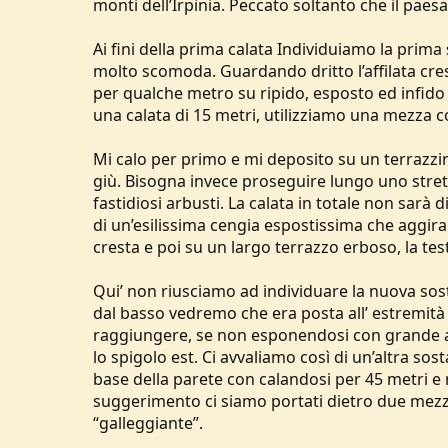
monti dell’Irpinia. Peccato soltanto che il paes
Ai fini della prima calata Individuiamo la prima
molto scomoda. Guardando dritto l’affilata cre
per qualche metro su ripido, esposto ed infido 
una calata di 15 metri, utilizziamo una mezza c
Mi calo per primo e mi deposito su un terrazzi
giù. Bisogna invece proseguire lungo uno strett
fastidiosi arbusti. La calata in totale non sarà 
di un’esilissima cengia espostissima che aggira
cresta e poi su un largo terrazzo erboso, la tes
Qui’ non riusciamo ad individuare la nuova sosta
dal basso vedremo che era posta all’ estremità
raggiungere, se non esponendosi con grande at
lo spigolo est. Ci avvaliamo così di un’altra s
base della parete con calandosi per 45 metri 
suggerimento ci siamo portati dietro due me
“galleggiante”.