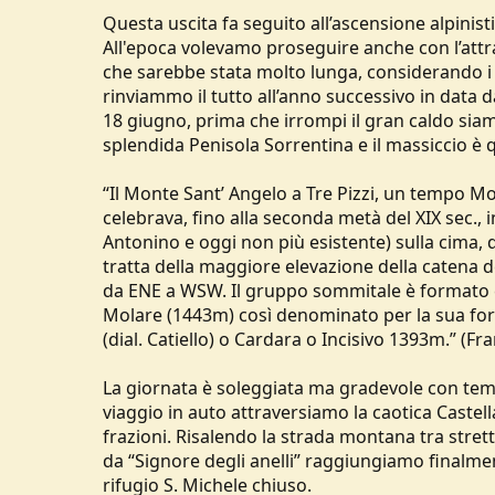
Questa uscita fa seguito all’ascensione alpinist
All'epoca volevamo proseguire anche con l’att
che sarebbe stata molto lunga, considerando i tem
rinviammo il tutto all’anno successivo in data
18 giugno, prima che irrompi il gran caldo siam
splendida Penisola Sorrentina e il massiccio è q
“Il Monte Sant’ Angelo a Tre Pizzi, un tempo Mon
celebrava, fino alla seconda metà del XIX sec., i
Antonino e oggi non più esistente) sulla cima,
tratta della maggiore elevazione della catena de
da ENE a WSW. Il gruppo sommitale è formato c
Molare (1443m) così denominato per la sua for
(dial. Catiello) o Cardara o Incisivo 1393m.” (Fr
La giornata è soleggiata ma gradevole con tem
viaggio in auto attraversiamo la caotica Castel
frazioni. Risalendo la strada montana tra strett
da “Signore degli anelli” raggiungiamo finalme
rifugio S. Michele chiuso.