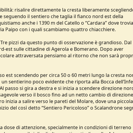
ilità: risalire direttamente la cresta liberamente scegliendo
 seguendo il sentiero che taglia il fianco nord est della
quistiamo anche i 1390 m del Catello o “Cardara” dove trov
 via Paipo con i quali scambiamo quattro chiacchiere.
i Tre pizzi da questo punto di osservazione è grandioso. Dal
ord-est sulle cittadine di Agerola e Bomerano. Dopo aver
tacolare attraversata pensiamo al ritorno che non sarà propr
o est scendendo per circa 50 o 60 metri lungo la cresta no
n sentierino poco evidente che riporta alla Bocca dell’Infer
 Al passo si gira a destra e si inizia a scendere direzione nor
sagevole verso il bosco fino ad un netto cambio di direzione
ero inizia a salire verso le pareti del Molare, dove una piccola
nizio del così detto “Sentiero Pericoloso” o Scalandrone seg
ta dose di attenzione, specialmente in condizioni di terreno