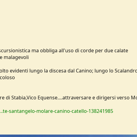
scursionistica ma obbliga all'uso di corde per due calate
i e malagevoli
olto evidenti lungo la discesa dal Canino; lungo lo Scalandr
ricoloso
e di Stabia,Vico Equense....attraversare e dirigersi verso 
p...te-santangelo-molare-canino-catello-138241985