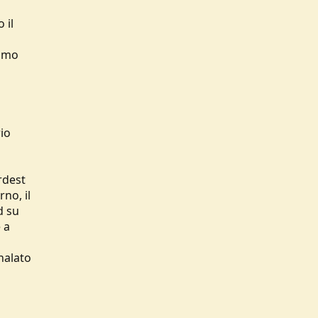
 il
iamo
io
rdest
no, il
d su
 a
nalato