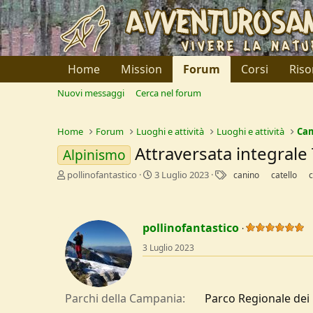
Home
Mission
Forum
Corsi
Riso
Nuovi messaggi
Cerca nel forum
Home
Forum
Luoghi e attività
Luoghi e attività
Ca
Attraversata integrale
Alpinismo
C
D
T
pollinofantastico
3 Luglio 2023
canino
catello
r
a
a
e
t
g
a
a
t
d
pollinofantastico
o
i
3 Luglio 2023
r
I
e
n
D
i
i
z
Parchi della Campania
Parco Regionale dei 
s
i
c
o