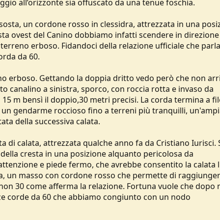
aggio all’orizzonte sia offuscato da una tenue foschia.
 sosta, un cordone rosso in clessidra, attrezzata in una posi
sta ovest del Canino dobbiamo infatti scendere in direzione
terreno erboso. Fidandoci della relazione ufficiale che parla
orda da 60.
no erboso. Gettando la doppia dritto vedo però che non arr
o canalino a sinistra, sporco, con roccia rotta e invaso da
di 15 m bensì il doppio,30 metri precisi. La corda termina a fi
 un gendarme roccioso fino a terreni più tranquilli, un'amp
tata della successiva calata.
 di calata, attrezzata qualche anno fa da Cristiano Iurisci. 
 della cresta in una posizione alquanto pericolosa da
tenzione e piede fermo, che avrebbe consentito la calata 
osta, un masso con cordone rosso che permette di raggiunger
e non 30 come afferma la relazione. Fortuna vuole che dopo 
zze corde da 60 che abbiamo congiunto con un nodo