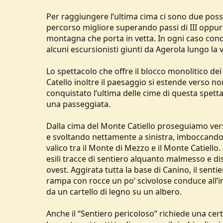
Per raggiungere l’ultima cima ci sono due possib
percorso migliore superando passi di III oppure
montagna che porta in vetta. In ogni caso con
alcuni escursionisti giunti da Agerola lungo la
Lo spettacolo che offre il blocco monolitico de
Catello inoltre il paesaggio si estende verso n
conquistato l’ultima delle cime di questa spet
una passeggiata.
Dalla cima del Monte Catiello proseguiamo vers
e svoltando nettamente a sinistra, imboccando u
valico tra il Monte di Mezzo e il Monte Catiello.
esili tracce di sentiero alquanto malmesso e di
ovest. Aggirata tutta la base di Canino, il senti
rampa con rocce un po’ scivolose conduce all’i
da un cartello di legno su un albero.
Anche il “Sentiero pericoloso” richiede una cer