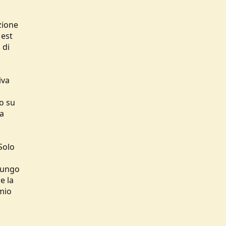
zione
 est
 di
iva
lo su
ia
Solo
lungo
e la
mio