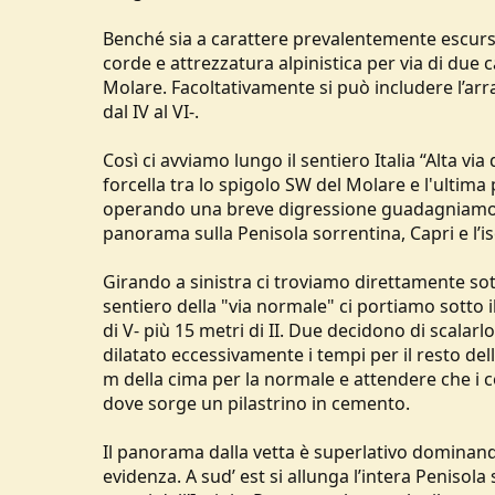
Benché sia a carattere prevalentemente escursion
corde e attrezzatura alpinistica per via di due 
Molare. Facoltativamente si può includere l’arr
dal IV al VI-.
Così ci avviamo lungo il sentiero Italia “Alta via
forcella tra lo spigolo SW del Molare e l'ultim
operando una breve digressione guadagniamo u
panorama sulla Penisola sorrentina, Capri e l’iso
Girando a sinistra ci troviamo direttamente s
sentiero della "via normale" ci portiamo sotto i
di V- più 15 metri di II. Due decidono di scala
dilatato eccessivamente i tempi per il resto de
m della cima per la normale e attendere che i c
dove sorge un pilastrino in cemento.
Il panorama dalla vetta è superlativo dominando
evidenza. A sud’ est si allunga l’intera Penisola 