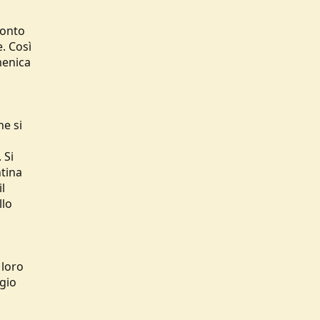
conto
e. Così
menica
he si
 Si
ntina
l
llo
o
 loro
ggio