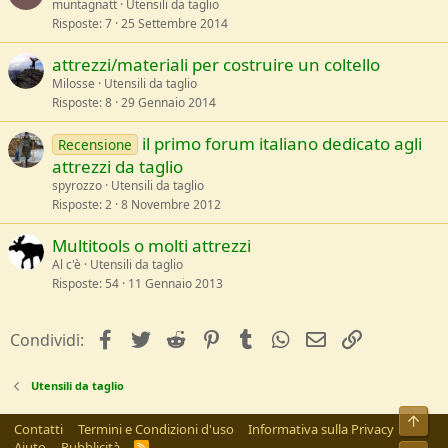
muntagnatt
Utensili da taglio
Risposte
7
25 Settembre 2014
attrezzi/materiali per costruire un coltello
Milosse
Utensili da taglio
Risposte
8
29 Gennaio 2014
il primo forum italiano dedicato agli
Recensione
attrezzi da taglio
spyrozzo
Utensili da taglio
Risposte
2
8 Novembre 2012
Multitools o molti attrezzi
Al c'è
Utensili da taglio
Risposte
54
11 Gennaio 2013
facebook
Twitter
Reddit
Pinterest
Tumblr
WhatsApp
e-mail
Link
Condividi:
Utensili da taglio
Alto
Contatti
Termini e Condizioni d'uso
Informativa sulla Privacy
Aiuto
Pubblicità
R