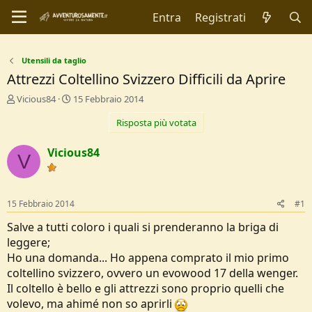
Entra
Registrati
Utensili da taglio
Attrezzi Coltellino Svizzero Difficili da Aprire
C
D
Vicious84
15 Febbraio 2014
r
a
Risposta più votata
e
t
a
a
t
d
Vicious84
V
o
i
r
I
e
n
D
i
15 Febbraio 2014
#1
i
z
s
i
Salve a tutti coloro i quali si prenderanno la briga di
c
o
leggere;
u
Ho una domanda... Ho appena comprato il mio primo
s
coltellino svizzero, ovvero un evowood 17 della wenger.
s
i
Il coltello è bello e gli attrezzi sono proprio quelli che
o
volevo, ma ahimé non so aprirli
n