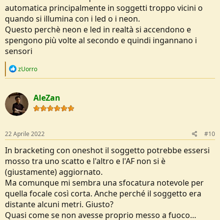
automatica principalmente in soggetti troppo vicini o
quando si illumina con i led o i neon.
Questo perchè neon e led in realtà si accendono e
spengono più volte al secondo e quindi ingannano i
sensori
R
zUorro
e
a
c
AleZan
t
i
o
n
s
22 Aprile 2022
#10
:
In bracketing con oneshot il soggetto potrebbe essersi
mosso tra uno scatto e l'altro e l'AF non si è
(giustamente) aggiornato.
Ma comunque mi sembra una sfocatura notevole per
quella focale così corta. Anche perché il soggetto era
distante alcuni metri. Giusto?
Quasi come se non avesse proprio messo a fuoco…