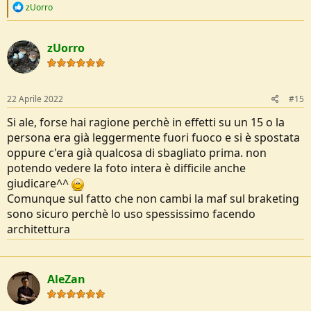
R
zUorro
e
a
c
zUorro
t
i
o
n
s
22 Aprile 2022
#15
:
Si ale, forse hai ragione perchè in effetti su un 15 o la
persona era già leggermente fuori fuoco e si è spostata
oppure c'era già qualcosa di sbagliato prima. non
potendo vedere la foto intera è difficile anche
giudicare^^
Comunque sul fatto che non cambi la maf sul braketing
sono sicuro perchè lo uso spessissimo facendo
architettura
AleZan