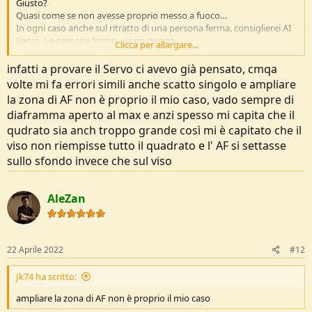
Giusto?
Quasi come se non avesse proprio messo a fuoco…
In ogni caso anche sul ritratto di una persona ferma, consiglierei AI
Servo. Le persone ferme… si muovono…
Clicca per allargare...
L'AF si attiva con la mezza pressione del tasto di scatto?
infatti a provare il Servo ci avevo già pensato, cmqa
volte mi fa errori simili anche scatto singolo e ampliare
Prova anche ad usare il punto singolo + punti adiacenti. Più
la zona di AF non è proprio il mio caso, vado sempre di
efficiente in certi casi.
diaframma aperto al max e anzi spesso mi capita che il
qudrato sia anch troppo grande così mi è capitato che il
viso non riempisse tutto il quadrato e l' AF si settasse
sullo sfondo invece che sul viso
AleZan
22 Aprile 2022
#12
Jk74 ha scritto:
ampliare la zona di AF non è proprio il mio caso