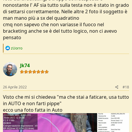
nonostante l' AF sia tutto sulla testa non è stato in grado
di settarsi correttamente. Nelle altre 2 foto il soggetto è
man mano più a sx del quadratino
cmq non sapevo che non variasse il fuoco nel
bracketing anche se è del tutto logico, non ci avevo
pensato
R
zUorro
e
a
c
Jk74
t
i
o
n
s
26 Aprile 2022
#18
:
Visto che mi si chiedeva "ma che stai a faticare, usa tutto
in AUTO e non farti pippe"
ecco una foto fatta in Auto