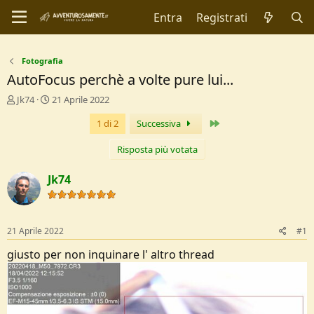
Entra
Registrati
Fotografia
AutoFocus perchè a volte pure lui...
C
D
Jk74
21 Aprile 2022
r
a
Ultimo
1 di 2
Successiva
e
t
a
a
t
d
Risposta più votata
o
i
r
I
Jk74
e
n
D
i
i
z
s
i
21 Aprile 2022
#1
c
o
u
giusto per non inquinare l' altro thread
s
s
i
o
n