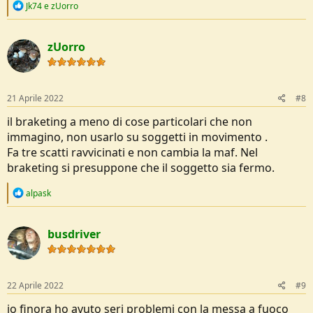
R
Jk74
e
zUorro
e
a
c
zUorro
t
i
o
n
s
21 Aprile 2022
#8
:
il braketing a meno di cose particolari che non
immagino, non usarlo su soggetti in movimento .
Fa tre scatti ravvicinati e non cambia la maf. Nel
braketing si presuppone che il soggetto sia fermo.
R
alpask
e
a
c
busdriver
t
i
o
n
s
22 Aprile 2022
#9
:
io finora ho avuto seri problemi con la messa a fuoco