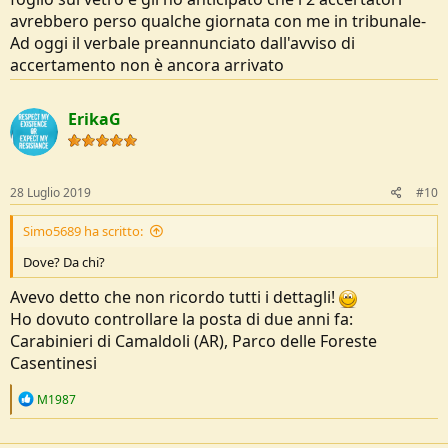
avrebbero perso qualche giornata con me in tribunale-
Ad oggi il verbale preannunciato dall'avviso di
accertamento non è ancora arrivato
ErikaG
28 Luglio 2019
#10
Simo5689 ha scritto:
Dove? Da chi?
Avevo detto che non ricordo tutti i dettagli!
Ho dovuto controllare la posta di due anni fa:
Carabinieri di Camaldoli (AR), Parco delle Foreste
Casentinesi
R
M1987
e
a
c