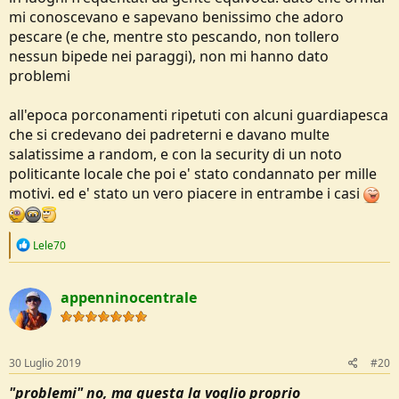
mi conoscevano e sapevano benissimo che adoro
pescare (e che, mentre sto pescando, non tollero
nessun bipede nei paraggi), non mi hanno dato
problemi
all'epoca porconamenti ripetuti con alcuni guardiapesca
che si credevano dei padreterni e davano multe
salatissime a random, e con la security di un noto
politicante locale che poi e' stato condannato per mille
motivi. ed e' stato un vero piacere in entrambe i casi
R
Lele70
e
a
c
appenninocentrale
t
i
o
n
s
30 Luglio 2019
#20
:
"problemi" no, ma questa la voglio proprio