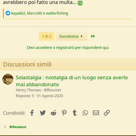
avrebbero poi fatto una multa...
R
kayak62
,
Marco90
e
walterfishing
e
a
c
t
Ultimo
1 di 2
Successiva
i
o
n
Devi accedere o registrarti per rispondere qui.
s
:
Discussioni simili
Solastalgia : nostalgia di un luogo senza averlo
mai abbandonato
Henry Thoreau
Riflessioni
Risposte
5
31 Agosto 2020
facebook
Twitter
Reddit
Pinterest
Tumblr
WhatsApp
e-mail
Link
Condividi:
Riflessioni