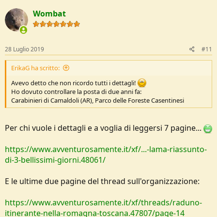
t
Wombat
i
o
n
s
:
28 Luglio 2019
#11
ErikaG ha scritto:
Avevo detto che non ricordo tutti i dettagli!
Ho dovuto controllare la posta di due anni fa:
Carabinieri di Camaldoli (AR), Parco delle Foreste Casentinesi
Per chi vuole i dettagli e a voglia di leggersi 7 pagine...
https://www.avventurosamente.it/xf/...-lama-riassunto-
di-3-bellissimi-giorni.48061/
E le ultime due pagine del thread sull'organizzazione:
https://www.avventurosamente.it/xf/threads/raduno-
itinerante-nella-romagna-toscana.47807/page-14