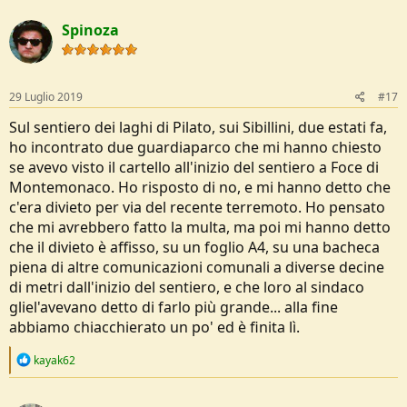
a
c
Spinoza
t
i
o
n
s
29 Luglio 2019
#17
:
Sul sentiero dei laghi di Pilato, sui Sibillini, due estati fa,
ho incontrato due guardiaparco che mi hanno chiesto
se avevo visto il cartello all'inizio del sentiero a Foce di
Montemonaco. Ho risposto di no, e mi hanno detto che
c'era divieto per via del recente terremoto. Ho pensato
che mi avrebbero fatto la multa, ma poi mi hanno detto
che il divieto è affisso, su un foglio A4, su una bacheca
piena di altre comunicazioni comunali a diverse decine
di metri dall'inizio del sentiero, e che loro al sindaco
gliel'avevano detto di farlo più grande... alla fine
abbiamo chiacchierato un po' ed è finita lì.
R
kayak62
e
a
c