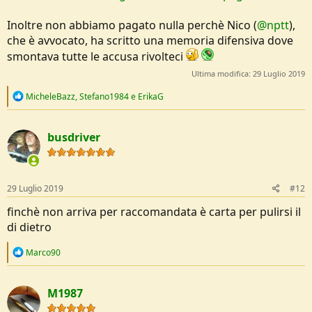
Inoltre non abbiamo pagato nulla perchè Nico (
@nptt
),
che è avvocato, ha scritto una memoria difensiva dove
smontava tutte le accusa rivolteci
Ultima modifica:
29 Luglio 2019
R
MicheleBazz
,
Stefano1984
e
ErikaG
e
a
c
busdriver
t
i
o
n
s
29 Luglio 2019
#12
:
finchè non arriva per raccomandata è carta per pulirsi il
di dietro
R
Marco90
e
a
c
M1987
t
i