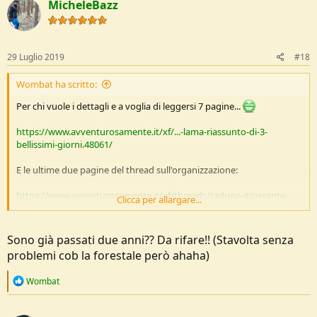
MicheleBazz
t
i
o
n
s
29 Luglio 2019
#18
:
Wombat ha scritto:
Per chi vuole i dettagli e a voglia di leggersi 7 pagine...
https://www.avventurosamente.it/xf/...-lama-riassunto-di-3-
bellissimi-giorni.48061/
E le ultime due pagine del thread sull'organizzazione:
https://www.avventurosamente.it/xf/threads/raduno-itinerante-
Clicca per allargare...
nella-romagna-toscana.47807/page-14
Inoltre non abbiamo pagato nulla perchè Nico (
@nptt
), che è
Sono già passati due anni?? Da rifare!! (Stavolta senza
avvocato, ha scritto una memoria difensiva dove smontava tutte le
problemi cob la forestale però ahaha)
accusa rivolteci
R
Wombat
e
a
c