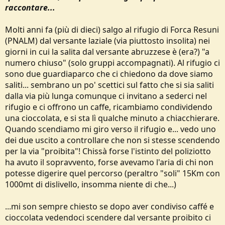
raccontare...
Molti anni fa (più di dieci) salgo al rifugio di Forca Resuni
(PNALM) dal versante laziale (via piuttosto insolita) nei
giorni in cui la salita dal versante abruzzese è (era?) "a
numero chiuso" (solo gruppi accompagnati). Al rifugio ci
sono due guardiaparco che ci chiedono da dove siamo
saliti... sembrano un po' scettici sul fatto che si sia saliti
dalla via più lunga comunque ci invitano a sederci nel
rifugio e ci offrono un caffe, ricambiamo condividendo
una cioccolata, e si sta lì qualche minuto a chiacchierare.
Quando scendiamo mi giro verso il rifugio e... vedo uno
dei due uscito a controllare che non si stesse scendendo
per la via "proibita"! Chissà forse l'istinto del poliziotto
ha avuto il sopravvento, forse avevamo l'aria di chi non
potesse digerire quel percorso (peraltro "soli" 15Km con
1000mt di dislivello, insomma niente di che...)
...mi son sempre chiesto se dopo aver condiviso caffé e
cioccolata vedendoci scendere dal versante proibito ci