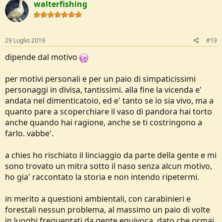
walterfishing
t
i
o
n
s
29 Luglio 2019
#19
:
dipende dal motivo
per motivi personali e per un paio di simpaticissimi
personaggi in divisa, tantissimi. alla fine la vicenda e'
andata nel dimenticatoio, ed e' tanto se io sia vivo, ma a
quanto pare a scoperchiare il vaso di pandora hai torto
anche quando hai ragione, anche se ti costringono a
farlo. vabbe'.
a chies ho rischiato il linciaggio da parte della gente e mi
sono trovato un mitra sotto il naso senza alcun motivo,
ho gia' raccontato la storia e non intendo ripetermi.
in merito a questioni ambientali, con carabinieri e
forestali nessun problema, al massimo un paio di volte
in luoghi frequentati da gente equivoca. dato che ormai