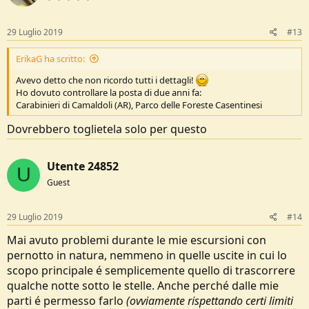
o
n
s
29 Luglio 2019
#13
:
ErikaG ha scritto:
Avevo detto che non ricordo tutti i dettagli!
Ho dovuto controllare la posta di due anni fa:
Carabinieri di Camaldoli (AR), Parco delle Foreste Casentinesi
Dovrebbero toglietela solo per questo
Utente 24852
U
Guest
29 Luglio 2019
#14
Mai avuto problemi durante le mie escursioni con
pernotto in natura, nemmeno in quelle uscite in cui lo
scopo principale é semplicemente quello di trascorrere
qualche notte sotto le stelle. Anche perché dalle mie
parti é permesso farlo
(ovviamente rispettando certi limiti