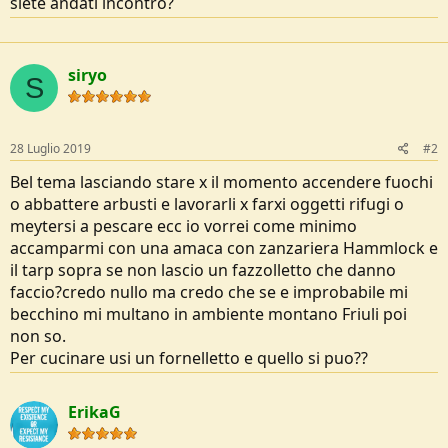
siete andati incontro?
e
siryo
S
28 Luglio 2019
#2
Bel tema lasciando stare x il momento accendere fuochi
o abbattere arbusti e lavorarli x farxi oggetti rifugi o
meytersi a pescare ecc io vorrei come minimo
accamparmi con una amaca con zanzariera Hammlock e
il tarp sopra se non lascio un fazzolletto che danno
faccio?credo nullo ma credo che se e improbabile mi
becchino mi multano in ambiente montano Friuli poi
non so.
Per cucinare usi un fornelletto e quello si puo??
ErikaG