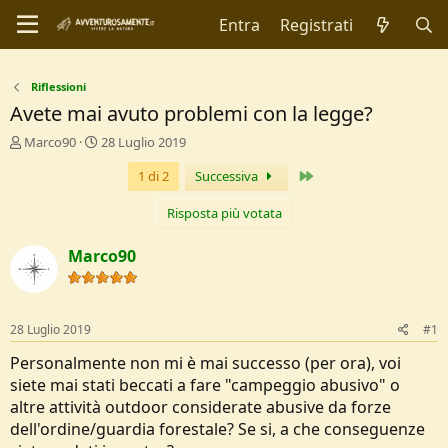
Entra
Registrati
Riflessioni
Avete mai avuto problemi con la legge?
C
D
Marco90
28 Luglio 2019
r
a
Ultimo
1 di 2
Successiva
e
t
a
a
t
d
Risposta più votata
o
i
r
I
Marco90
e
n
D
i
i
z
s
i
28 Luglio 2019
#1
c
o
u
Personalmente non mi è mai successo (per ora), voi
s
siete mai stati beccati a fare "campeggio abusivo" o
s
altre attività outdoor considerate abusive da forze
i
dell'ordine/guardia forestale? Se si, a che conseguenze
o
n