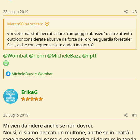
28 Luglio 2019
#3
Marco90 ha scritto:
voi siete mai stati beccati a fare "campeggio abusivo" o altre attività
outdoor considerate abusive da forze dell'ordine/guardia forestale?
Se si, a che conseguenze siete andati incontro?
@Wombat
@henri
@MicheleBazz
@nptt
R
MicheleBazz
e
Wombat
e
a
c
ErikaG
t
i
o
n
s
28 Luglio 2019
#4
:
Mi vien da ridere anche se non dovrei.
Noi sì, ci siamo beccati un multone, anche se in realtà il
regolamento del parco ci consentiva di dormire in tenda