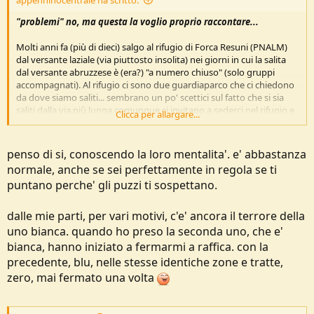
appenninocentrale ha scritto:
"problemi" no, ma questa la voglio proprio raccontare...
Molti anni fa (più di dieci) salgo al rifugio di Forca Resuni (PNALM)
dal versante laziale (via piuttosto insolita) nei giorni in cui la salita
dal versante abruzzese è (era?) "a numero chiuso" (solo gruppi
accompagnati). Al rifugio ci sono due guardiaparco che ci chiedono
da dove siamo saliti... sembrano un po' scettici sul fatto che si sia
saliti dalla via più lunga comunque ci invitano a sederci nel rifugio e
Clicca per allargare...
ci offrono un caffe, ricambiamo condividendo una cioccolata, e si
sta lì qualche minuto a chiacchierare. Quando scendiamo mi giro
verso il rifugio e... vedo uno dei due uscito a controllare che non si
penso di si, conoscendo la loro mentalita'. e' abbastanza
stesse scendendo per la via "proibita"! Chissà forse l'istinto del
normale, anche se sei perfettamente in regola se ti
poliziotto ha avuto il sopravvento, forse avevamo l'aria di chi non
puntano perche' gli puzzi ti sospettano.
potesse digerire quel percorso (peraltro "soli" 15Km con 1000mt di
dislivello, insomma niente di che...)
dalle mie parti, per vari motivi, c'e' ancora il terrore della
...mi son sempre chiesto se dopo aver condiviso caffé e cioccolata
uno bianca. quando ho preso la seconda uno, che e'
vedendoci scendere dal versante proibito ci avrebbero poi fatto una
bianca, hanno iniziato a fermarmi a raffica. con la
multa...
precedente, blu, nelle stesse identiche zone e tratte,
zero, mai fermato una volta