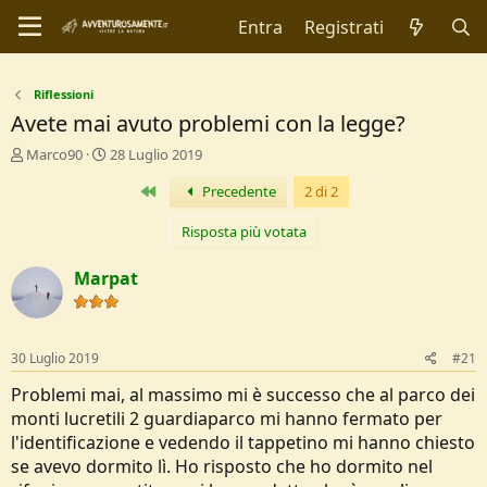
Entra
Registrati
Riflessioni
Avete mai avuto problemi con la legge?
C
D
Marco90
28 Luglio 2019
r
a
Primo
Precedente
2 di 2
e
t
a
a
t
d
Risposta più votata
o
i
r
I
Marpat
e
n
D
i
i
z
s
i
30 Luglio 2019
#21
c
o
u
Problemi mai, al massimo mi è successo che al parco dei
s
monti lucretili 2 guardiaparco mi hanno fermato per
s
l'identificazione e vedendo il tappetino mi hanno chiesto
i
se avevo dormito lì. Ho risposto che ho dormito nel
o
n