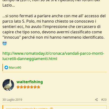
Lazio...
...si sono fermati a parlare anche con me all' accesso del
parco lato S. Polo, mi hanno chiesto se conoscevo i
sentieri ecc, ho avuto l'impressione che cercassero di
capire che tipo sono, devono avermi classificato come
"innocuo" perché non mi hanno nemmeno identificato.
http://www.romatoday.it/cronaca/vandali-parco-monti-
lucretili-danneggiamenti.html
R
Marco90
e
a
c
walterfishing
t
i
o
n
s
30 Luglio 2019
#23
: