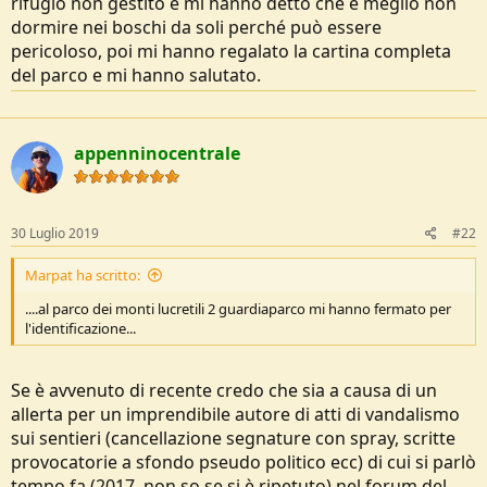
rifugio non gestito e mi hanno detto che è meglio non
e
dormire nei boschi da soli perché può essere
pericoloso, poi mi hanno regalato la cartina completa
del parco e mi hanno salutato.
appenninocentrale
30 Luglio 2019
#22
Marpat ha scritto:
....al parco dei monti lucretili 2 guardiaparco mi hanno fermato per
l'identificazione...
Se è avvenuto di recente credo che sia a causa di un
allerta per un imprendibile autore di atti di vandalismo
sui sentieri (cancellazione segnature con spray, scritte
provocatorie a sfondo pseudo politico ecc) di cui si parlò
tempo fa (2017, non so se si è ripetuto) nel forum del