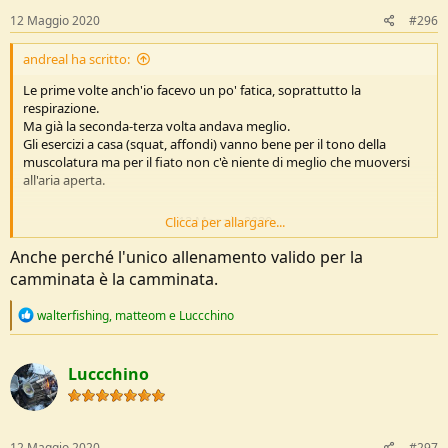
12 Maggio 2020
#296
andreal ha scritto:
Le prime volte anch'io facevo un po' fatica, soprattutto la
respirazione.
Ma già la seconda-terza volta andava meglio.
Gli esercizi a casa (squat, affondi) vanno bene per il tono della
muscolatura ma per il fiato non c'è niente di meglio che muoversi
all'aria aperta.
---
12 Maggio 2020
---
Clicca per allargare...
Anche perché l'unico allenamento valido per la
camminata è la camminata.
R
Dopo due mesi di chiusura in casa è prevedibile che la gente voglia
walterfishing
,
matteom
e
Luccchino
e
uscire e andare a prendere un po' d'aria pulita.
a
c
Luccchino
t
i
o
n
s
12 Maggio 2020
#297