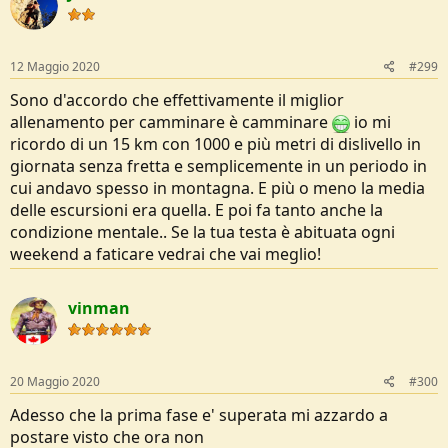
i
o
n
s
12 Maggio 2020
#299
:
Sono d'accordo che effettivamente il miglior
allenamento per camminare è camminare
io mi
ricordo di un 15 km con 1000 e più metri di dislivello in
giornata senza fretta e semplicemente in un periodo in
cui andavo spesso in montagna. E più o meno la media
delle escursioni era quella. E poi fa tanto anche la
condizione mentale.. Se la tua testa è abituata ogni
weekend a faticare vedrai che vai meglio!
vinman
20 Maggio 2020
#300
Adesso che la prima fase e' superata mi azzardo a
postare visto che ora non