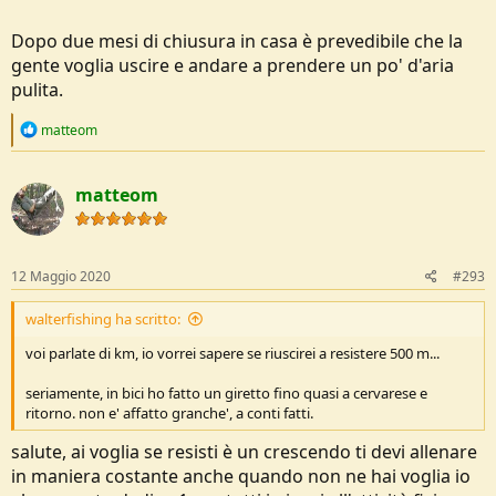
Dopo due mesi di chiusura in casa è prevedibile che la
gente voglia uscire e andare a prendere un po' d'aria
pulita.
R
matteom
e
a
c
matteom
t
i
o
n
s
12 Maggio 2020
#293
:
walterfishing ha scritto:
voi parlate di km, io vorrei sapere se riuscirei a resistere 500 m...
seriamente, in bici ho fatto un giretto fino quasi a cervarese e
ritorno. non e' affatto granche', a conti fatti.
salute, ai voglia se resisti è un crescendo ti devi allenare
in maniera costante anche quando non ne hai voglia io