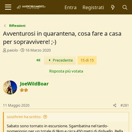
Entra
Registrati
Riflessioni
Avventurosi in quarantena, cosa fare a casa
per sopravvivere! ;-)
C
D
paiolo
16 Marzo 2020
r
a
Primo
Precedente
15 di 15
e
t
a
a
t
d
Risposta più votata
o
i
r
I
JoeWildBoar
e
n
D
i
i
z
s
i
11 Maggio 2020
#281
c
o
u
southrim ha scritto:
s
s
Sabato sono tornato in escursione. Sgambatina nel tardo-
i
pomeriggio per un totale di 9km e circa 450 metri di dislivello. Bella