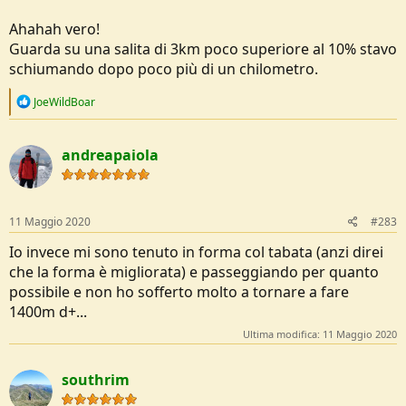
Ahahah vero!
Guarda su una salita di 3km poco superiore al 10% stavo
schiumando dopo poco più di un chilometro.
R
JoeWildBoar
e
a
c
andreapaiola
t
i
o
n
s
11 Maggio 2020
#283
:
Io invece mi sono tenuto in forma col tabata (anzi direi
che la forma è migliorata) e passeggiando per quanto
possibile e non ho sofferto molto a tornare a fare
1400m d+...
Ultima modifica:
11 Maggio 2020
southrim