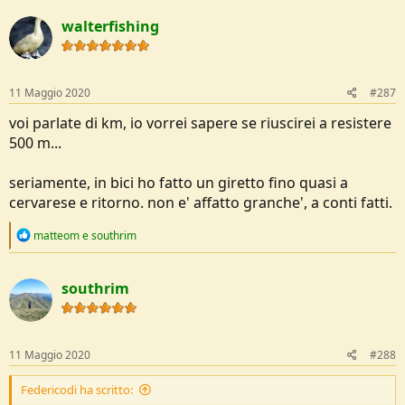
walterfishing
11 Maggio 2020
#287
voi parlate di km, io vorrei sapere se riuscirei a resistere
500 m...
seriamente, in bici ho fatto un giretto fino quasi a
cervarese e ritorno. non e' affatto granche', a conti fatti.
R
matteom
e
southrim
e
a
c
southrim
t
i
o
n
s
11 Maggio 2020
#288
:
Federicodi ha scritto: