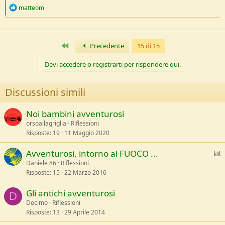
R
matteom
e
a
c
t
Primo
Precedente
15 di 15
i
o
n
Devi accedere o registrarti per rispondere qui.
s
:
Discussioni simili
Noi bambini avventurosi
orsoallagriglia
Riflessioni
Risposte
19
11 Maggio 2020
S
Avventurosi, intorno al FUOCO ...
Daniele 86
Riflessioni
Risposte
15
22 Marzo 2016
Gli antichi avventurosi
D
a
Decimo
Riflessioni
Risposte
13
29 Aprile 2014