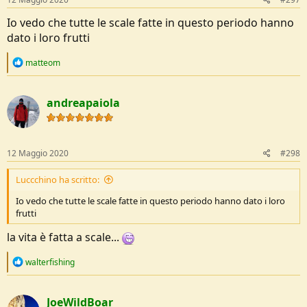
:
Io vedo che tutte le scale fatte in questo periodo hanno
dato i loro frutti
R
matteom
e
a
c
andreapaiola
t
i
o
n
s
12 Maggio 2020
#298
:
Luccchino ha scritto:
Io vedo che tutte le scale fatte in questo periodo hanno dato i loro
frutti
la vita è fatta a scale...
R
walterfishing
e
a
c
JoeWildBoar
t