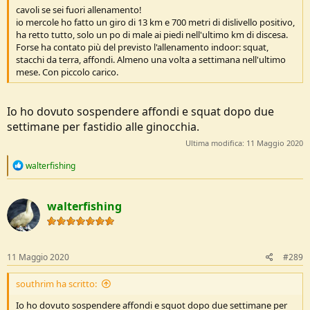
cavoli se sei fuori allenamento!
io mercole ho fatto un giro di 13 km e 700 metri di dislivello positivo,
ha retto tutto, solo un po di male ai piedi nell'ultimo km di discesa.
Forse ha contato più del previsto l'allenamento indoor: squat,
stacchi da terra, affondi. Almeno una volta a settimana nell'ultimo
mese. Con piccolo carico.
Io ho dovuto sospendere affondi e squat dopo due
settimane per fastidio alle ginocchia.
Ultima modifica:
11 Maggio 2020
R
walterfishing
e
a
c
walterfishing
t
i
o
n
s
11 Maggio 2020
#289
:
southrim ha scritto:
Io ho dovuto sospendere affondi e squot dopo due settimane per