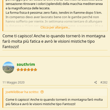
o
sensazione ritrovare i colori (splendidi) della macchia mediterranea
n
e la magnificenza delle leccete.
e
La forma fisica è pessima: zero fiato, tendini in fiamme dopo 5 km.
In compenso devo aver lavorato bene con le gambe perché non
hanno sofferto per niente. In settimana vorrei tentare di allungare
la distanza a 15 km per arrivare, entro fine mese, a superare i 20 e a
Clicca per allargare...
fare 1200/1500 di dislivello.
Come ti capisco! Anche io quando tornerò in montagna
Non so se riuscirò, c'è tantissimo da lavorare.
farò molta più fatica e avrò le visioni mistiche tipo
Fantozzi!
southrim
11 Maggio 2020
#282
JoeWildBoar ha scritto:
Come ti capisco! Anche io quando tornerò in montagna farò molta
più fatica e avrò le visioni mistiche tipo Fantozzi!