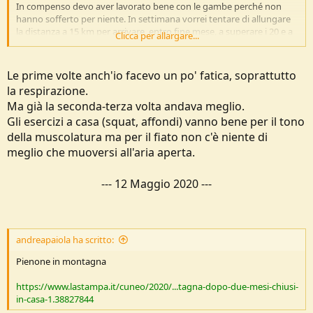
In compenso devo aver lavorato bene con le gambe perché non
hanno sofferto per niente. In settimana vorrei tentare di allungare
la distanza a 15 km per arrivare, entro fine mese, a superare i 20 e a
Clicca per allargare...
fare 1200/1500 di dislivello.
Non so se riuscirò, c'è tantissimo da lavorare.
Le prime volte anch'io facevo un po' fatica, soprattutto
la respirazione.
Ma già la seconda-terza volta andava meglio.
Gli esercizi a casa (squat, affondi) vanno bene per il tono
della muscolatura ma per il fiato non c'è niente di
meglio che muoversi all'aria aperta.
---
12 Maggio 2020
---
andreapaiola ha scritto:
Pienone in montagna
https://www.lastampa.it/cuneo/2020/...tagna-dopo-due-mesi-chiusi-
in-casa-1.38827844