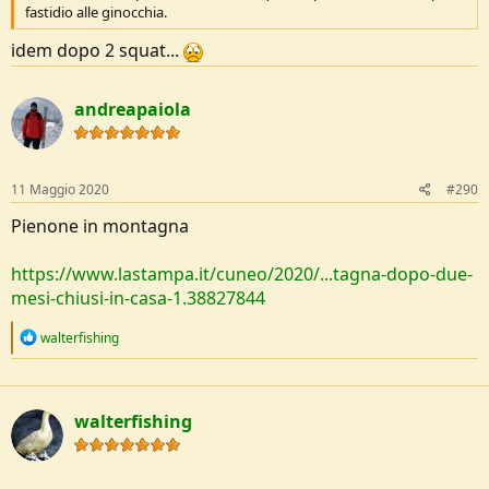
fastidio alle ginocchia.
idem dopo 2 squat...
andreapaiola
11 Maggio 2020
#290
Pienone in montagna
https://www.lastampa.it/cuneo/2020/...tagna-dopo-due-
mesi-chiusi-in-casa-1.38827844
R
walterfishing
e
a
c
t
walterfishing
i
o
n
s